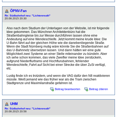
ÖPNV-Fan
Re: Südbahnhof neu: "Lichtenreuth"
20.08.2015 20:30
Also nach dem Studium der Unterlagen von der Website, ist mir folgende
Idee gekommen. Das Münchner Architektenbüro hat die
Straßenbahngleise bis zur Messe durchführen lassen ohne eine
Andeutung auf eine Wendeschleife. Jetzt kommt meine krude Idee: Die
U-Bahn fährt auf der gleichen Höhe wie die danebenliegende Straße.
Wenn die Stadt Nürnberg mutig wäre könnte Sie die Straßenbahnen auf
das U-Bahnnetz übersetzen lassen. Und dann hätten wir eine gute
Möglichkeit zwei Systeme an einer Stelle miteinander zu bündeln. Aber
ich sehe schon kommen, das viele Zweifler meine Idee zerstückeln,
aufgrund Niederflurtrams und Hochflurubahnen, fehlender
Wendeschleife, Fahrt auf Sicht bei einer Strecke die über ZuSi verfügt,
etc.
Lustig finde ich es trotzdem, und wenn die VAG dafür den N8 reaktivieren
müsste. Weiß jemand wie das früher war als die Tram zwischen
Stadtgrenze und Maximilanstraße gefahren ist.
Beitrag beantworten
Beitrag zitieren
UHM
Re: Südbahnhof neu: "Lichtenreuth"
20.08.2015 20:56