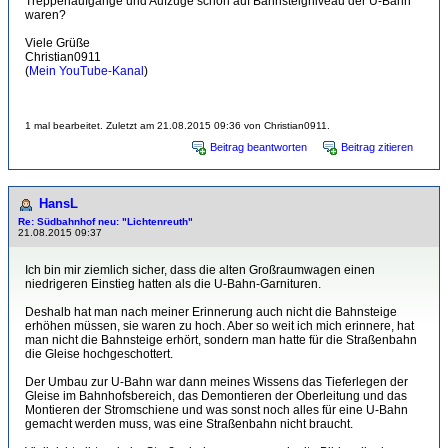
Treppenaufgänge und Aufzüge schon auf Bahnsteigniveau der U-Bahn
waren?
Viele Grüße
Christian0911
(
Mein YouTube-Kanal
)
1 mal bearbeitet. Zuletzt am 21.08.2015 09:36 von Christian0911.
Beitrag beantworten
Beitrag zitieren
HansL
Re: Südbahnhof neu: "Lichtenreuth"
21.08.2015 09:37
Ich bin mir ziemlich sicher, dass die alten Großraumwagen einen
niedrigeren Einstieg hatten als die U-Bahn-Garnituren.
Deshalb hat man nach meiner Erinnerung auch nicht die Bahnsteige
erhöhen müssen, sie waren zu hoch. Aber so weit ich mich erinnere, hat
man nicht die Bahnsteige erhört, sondern man hatte für die Straßenbahn
die Gleise hochgeschottert.
Der Umbau zur U-Bahn war dann meines Wissens das Tieferlegen der
Gleise im Bahnhofsbereich, das Demontieren der Oberleitung und das
Montieren der Stromschiene und was sonst noch alles für eine U-Bahn
gemacht werden muss, was eine Straßenbahn nicht braucht.