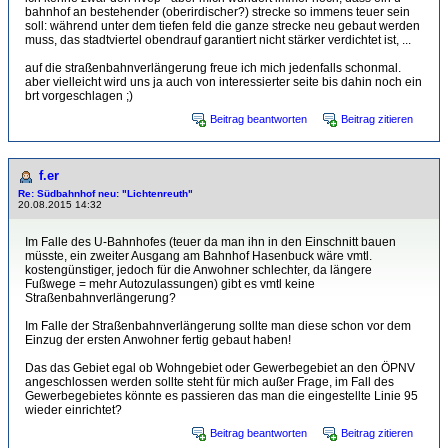
bahnhof an bestehender (oberirdischer?) strecke so immens teuer sein
soll: während unter dem tiefen feld die ganze strecke neu gebaut werden
muss, das stadtviertel obendrauf garantiert nicht stärker verdichtet ist, ...
auf die straßenbahnverlängerung freue ich mich jedenfalls schonmal.
aber vielleicht wird uns ja auch von interessierter seite bis dahin noch ein
brt vorgeschlagen ;)
Beitrag beantworten
Beitrag zitieren
f.er
Re: Südbahnhof neu: "Lichtenreuth"
20.08.2015 14:32
Im Falle des U-Bahnhofes (teuer da man ihn in den Einschnitt bauen
müsste, ein zweiter Ausgang am Bahnhof Hasenbuck wäre vmtl.
kostengünstiger, jedoch für die Anwohner schlechter, da längere
Fußwege = mehr Autozulassungen) gibt es vmtl keine
Straßenbahnverlängerung?
Im Falle der Straßenbahnverlängerung sollte man diese schon vor dem
Einzug der ersten Anwohner fertig gebaut haben!
Das das Gebiet egal ob Wohngebiet oder Gewerbegebiet an den ÖPNV
angeschlossen werden sollte steht für mich außer Frage, im Fall des
Gewerbegebietes könnte es passieren das man die eingestellte Linie 95
wieder einrichtet?
Beitrag beantworten
Beitrag zitieren