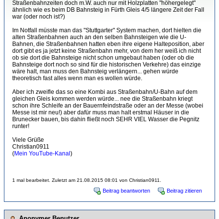
Straßenbahnzeiten doch m.W. auch nur mit Holzplatten "höhergelegt"
ähnlich wie es beim DB Bahnsteig in Fürth Gleis 4/5 längere Zeit der Fall
war (oder noch ist?)
Im Notfall müsste man das "Stuttgarter" System machen, dort hielten die
alten Straßenbahnen auch an den selben Bahnsteigen wie die U-
Bahnen, die Straßenbahnen hatten eben ihre eigene Halteposition, aber
dort gibt es ja jetzt keine Straßenbahn mehr, von dem her weiß ich nicht
ob sie dort die Bahnsteige nicht schon umgebaut haben (oder ob die
Bahnsteige dort noch so sind für die historischen Verkehre) das einzige
wäre halt, man muss den Bahnsteig verlängern... gehen würde
theoretisch fast alles wenn man es wollen würde.
Aber ich zweifle das so eine Kombi aus Straßenbahn/U-Bahn auf dem
gleichen Gleis kommen werden würde... nee die Straßenbahn kriegt
schon ihre Schleife an der Bauernfeindstraße oder an der Messe (wobei
Messe ist mir neu!) aber dafür muss man halt erstmal Häuser in die
Brunecker bauen, bis dahin fließt noch SEHR VIEL Wasser die Pegnitz
runter!
Viele Grüße
Christian0911
(
Mein YouTube-Kanal
)
1 mal bearbeitet. Zuletzt am 21.08.2015 08:01 von Christian0911.
Beitrag beantworten
Beitrag zitieren
Anonymer Benutzer