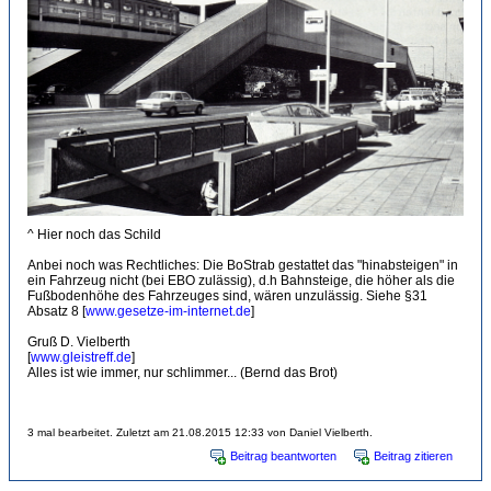
^ Hier noch das Schild
Anbei noch was Rechtliches: Die BoStrab gestattet das "hinabsteigen" in
ein Fahrzeug nicht (bei EBO zulässig), d.h Bahnsteige, die höher als die
Fußbodenhöhe des Fahrzeuges sind, wären unzulässig. Siehe §31
Absatz 8 [
www.gesetze-im-internet.de
]
Gruß D. Vielberth
[
www.gleistreff.de
]
Alles ist wie immer, nur schlimmer... (Bernd das Brot)
3 mal bearbeitet. Zuletzt am 21.08.2015 12:33 von Daniel Vielberth.
Beitrag beantworten
Beitrag zitieren