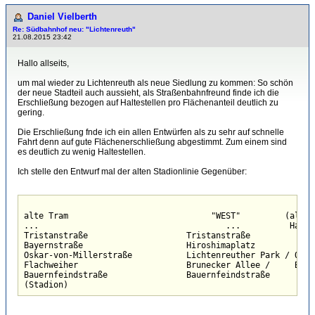
Daniel Vielberth
Re: Südbahnhof neu: "Lichtenreuth"
21.08.2015 23:42
Hallo allseits,
um mal wieder zu Lichtenreuth als neue Siedlung zu kommen: So schön
der neue Stadteil auch aussieht, als Straßenbahnfreund finde ich die
Erschließung bezogen auf Haltestellen pro Flächenanteil deutlich zu
gering.
Die Erschließung fnde ich ein allen Entwürfen als zu sehr auf schnelle
Fahrt denn auf gute Flächenerschließung abgestimmt. Zum einem sind
es deutlich zu wenig Haltestellen.
Ich stelle den Entwurf mal der alten Stadionlinie Gegenüber:
alte Tram                             "WEST"         (alter
...                                      ...          Halte
Tristanstraße                    Tristanstraße

Bayernstraße                     Hiroshimaplatz

Oskar-von-Millerstraße           Lichtenreuther Park / Quart
Flachweiher                      Brunecker Allee /     Brun
Bauernfeindstraße                Bauernfeindstraße

(Stadion)