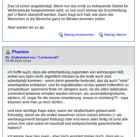
Das ist schon angekündigt: Wenn nur das erste zu bebauende Gebiet für
Wohnzwecke hergenommen wird, so soll noch einmal die Erschließung
per U-Bahn überprüft werden. Dann fragt sich halt, wie dann die
Menschen in die Bereiche ganz im Westen kommen sollen.
Aber warten wir es ab.
Beitrag beantworten
Beitrag zitieren
Phantom
Re: Südbahnhof neu: "Lichtenreuth"
20.08.2015 13:41
ich hoffe auch, dass die entscheidung zugunsten von wohnungen fällt.
wobei aus öpnv-sicht: eigentlich müssen ja die leute auch zum
arbeitsplatz kommen - wenn denn gewerbe bedeutet, das da auch "viele"
arbeitsplätze entstehen. und für logistikhallen ist das gebiet hoffentlich zu
schade/teuer. spannend finde ich übrigens auch, ob die alten ladehallen
zumindest teilweise erhalten werden können, als veranstaltungsräume,
ateliers, vll. sogar für die messe-erweiterung. sowas in nürnberg?!! - naja
träumen wird man ja noch dürfen...
und eine wichtige frage wäre, wann die straßenbahn gebaut wird -
frühzeitig, damit sie die ersten bewohner schon nutzen können (+ als
werbeargument! beispiel freiburg) oder erst wenn alles fertig ist (und alle
schon ihre zwei autos im haushalt und entsprechende gewohnheiten
haben)?
ich kenne zwar den nvep - aber mich wundert immer noch, dass ein u-