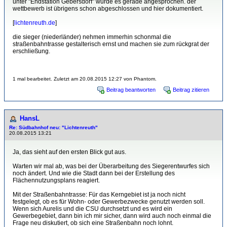
unter "Endstation Gebersdorf" wurde es gerade angesprochen. der
wettbewerb ist übrigens schon abgeschlossen und hier dokumentiert.
[
lichtenreuth.de
]
die sieger (niederländer) nehmen immerhin schonmal die
straßenbahntrasse gestalterisch ernst und machen sie zum rückgrat der
erschließung.
1 mal bearbeitet. Zuletzt am 20.08.2015 12:27 von Phantom.
Beitrag beantworten
Beitrag zitieren
HansL
Re: Südbahnhof neu: "Lichtenreuth"
20.08.2015 13:21
Ja, das sieht auf den ersten Blick gut aus.
Warten wir mal ab, was bei der Überarbeitung des Siegerentwurfes sich
noch ändert. Und wie die Stadt dann bei der Erstellung des
Flächennutzungsplans reagiert.
Mit der Straßenbahntrasse: Für das Kerngebiet ist ja noch nicht
festgelegt, ob es für Wohn- oder Gewerbezwecke genutzt werden soll.
Wenn sich Aurelis und die CSU durchsetzt und es wird ein
Gewerbegebiet, dann bin ich mir sicher, dann wird auch noch einmal die
Frage neu diskutiert, ob sich eine Straßenbahn noch lohnt.