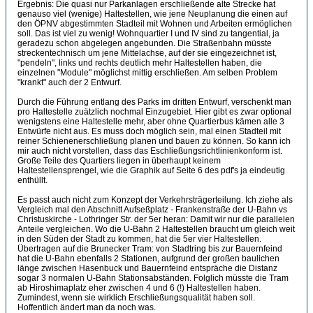
Ergebnis: Die quasi nur Parkanlagen erschließende alte Strecke hat
genauso viel (wenige) Haltestellen, wie jene Neuplanung die einen auf
den ÖPNV abgestimmten Stadteil mit Wohnen und Arbeiten ermöglichen
soll. Das ist viel zu wenig! Wohnquartier I und IV sind zu tangential, ja
geradezu schon abgelegen angebunden. Die Straßenbahn müsste
streckentechnisch um jene Mittelachse, auf der sie eingezeichnet ist,
"pendeln", links und rechts deutlich mehr Haltestellen haben, die
einzelnen "Module" möglichst mittig erschließen. Am selben Problem
"krankt" auch der 2 Entwurf.
Durch die Führung entlang des Parks im dritten Entwurf, verschenkt man
pro Haltestelle zuätzlich nochmal Einzugebiet. Hier gibt es zwar optional
wenigstens eine Haltestelle mehr, aber ohne Quartierbus kämen alle 3
Entwürfe nicht aus. Es muss doch möglich sein, mal einen Stadteil mit
reiner Schienenerschließung planen und bauen zu können. So kann ich
mir auch nicht vorstellen, dass das Eschließungsrichtlinienkonform ist.
Große Teile des Quartiers liegen in überhaupt keinem
Haltestellensprengel, wie die Graphik auf Seite 6 des pdf's ja eindeutig
enthüllt.
Es passt auch nicht zum Konzept der Verkehrsträgerteilung. Ich ziehe als
Vergleich mal den Abschnitt Aufseßplatz - Frankenstraße der U-Bahn vs
Christuskirche - Lothringer Str. der 5er heran: Damit wir nur die parallelen
Anteile vergleichen. Wo die U-Bahn 2 Haltestellen braucht um gleich weit
in den Süden der Stadt zu kommen, hat die 5er vier Haltestellen.
Übertragen auf die Brunecker Tram: von Stadtring bis zur Bauernfeind
hat die U-Bahn ebenfalls 2 Stationen, aufgrund der großen baulichen
länge zwischen Hasenbuck und Bauernfeind entspräche die Distanz
sogar 3 normalen U-Bahn Stationsabständen. Folglich müsste die Tram
ab Hiroshimaplatz eher zwischen 4 und 6 (!) Haltestellen haben.
Zumindest, wenn sie wirklich Erschließungsqualität haben soll.
Hoffentlich ändert man da noch was.