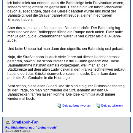
ich habe mich nur erinnert, dass die Bahnsteige kein Provisorium waren,
sondern richtig ordentlich gepflastert. Deshalb bin ich fälschlicherweise
davon ausgegangen, dass die Gleise geändert wurde und nicht der
Bahnsteig, weil die Straßenbahn-Fahrzeuge ja einen niedrigeren
Einstieg haben.
Aber das sieht man auf dem dritten Bild sehr schön: Der Bahnsteig lag
tiefer und von den Rolltreppen führte ein Rampe nach unten. Platz hatte
man ja genug, die Straßenbahnen waren ja viel kürzer als die U-Bahn-
Züge.
Und beim Umbau hat man dann den eigentlichen Bahnsteig erst gebaut.
Naja, die Straßenbahn ist auch viele Jahre auf dieser Hochbahntrasse
gefahren, obwohl sie schon immer für die U-Bahn gedacht war. Diese
Baumaßnahme hat man damals vorgezogen, weil man an der
Stadtgrenze auf dem alten Ludwigskanal den Frankenschnellweg gebaut
hat und dort das Brückenbauwerk ersetzen musste. Damit kam dann
auch die Straßenbahn in die Hochlage.
Sehr schön, diese alten Bilder! Und sie sind ein guter Diskussionsbeitrag
zu der Frage, ob man nicht wieder die Straßenbahn auf den U-
Bahnstrecken fahren lassen könnte. Die Idee kommt ja auch immer
wieder mal hoch.
Beitrag beantworten
Beitrag zitieren
Straßaboh-Fan
Re: Südbahnhof neu: "Lichtenreuth"
21.08.2015 14:33