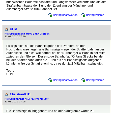
nur zwischen Bauernfeindstraße und Langwassser verkehrte und die alte
Straßenbahntrasse der 1 und der 11 entlang der Münchner und
Allersberger Straße zum Bahnhof lief.
Beitrag beantworten
Beitrag zitieren
UHM
Re: Straßenbahn auf U-Bahn-Gleisen
21.08.2015 07:49
Es ist ja nicht nur die Bahnsteighöhe das Problem: an der
Hochbahntrasse liegen alle Bahnsteige wegen der Straßenbahn an der
Außenseite und nicht wie normal bei der Nürnberger U-Bahn in der Mitte
zwischen den Gleisen. Der einzige Bahnhof auf Ö-Fans Strecke bei dem
bei der Straßenbahn auch die Türen auf der Bahnsteigseite aufgehen
könnten wäre der Scharfreiterring, da es dort ja 2 Mittelbahnsteige gibt.
Tschö
UHM
Beitrag beantworten
Beitrag zitieren
Christian0911
Re: Südbahnhof neu: "Lichtenreuth"
21.08.2015 07:58
Die Bahnsteige in Muggenhof und an der Stadtgrenze waren zu