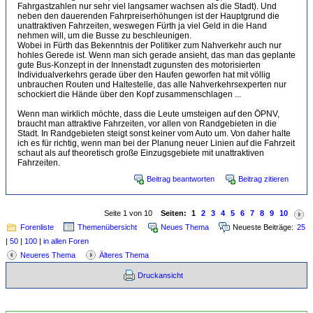
Fahrgastzahlen nur sehr viel langsamer wachsen als die Stadt). Und
neben den dauerenden Fahrpreiserhöhungen ist der Hauptgrund die
unattraktiven Fahrzeiten, weswegen Fürth ja viel Geld in die Hand
nehmen will, um die Busse zu beschleunigen.
Wobei in Fürth das Bekenntnis der Politiker zum Nahverkehr auch nur
hohles Gerede ist. Wenn man sich gerade ansieht, das man das geplante
gute Bus-Konzept in der Innenstadt zugunsten des motorisierten
Individualverkehrs gerade über den Haufen geworfen hat mit völlig
unbrauchen Routen und Haltestelle, das alle Nahverkehrsexperten nur
schockiert die Hände über den Kopf zusammenschlagen ...
Wenn man wirklich möchte, dass die Leute umsteigen auf den ÖPNV,
braucht man attraktive Fahrzeiten, vor allen von Randgebieten in die
Stadt. In Randgebieten steigt sonst keiner vom Auto um. Von daher halte
ich es für richtig, wenn man bei der Planung neuer Linien auf die Fahrzeit
schaut als auf theoretisch große Einzugsgebiete mit unattraktiven
Fahrzeiten.
Beitrag beantworten
Beitrag zitieren
Seite 1 von 10
Seiten:
1
2
3
4
5
6
7
8
9
10
Forenliste
Themenübersicht
Neues Thema
Neueste Beiträge:
25
|
50
|
100
|
in allen Foren
Neueres Thema
Älteres Thema
Druckansicht