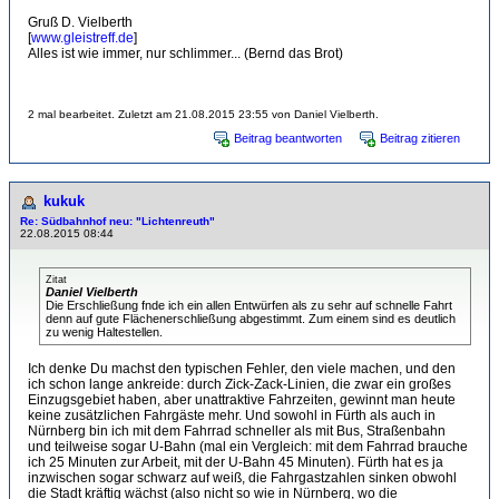
Gruß D. Vielberth
[
www.gleistreff.de
]
Alles ist wie immer, nur schlimmer... (Bernd das Brot)
2 mal bearbeitet. Zuletzt am 21.08.2015 23:55 von Daniel Vielberth.
Beitrag beantworten
Beitrag zitieren
kukuk
Re: Südbahnhof neu: "Lichtenreuth"
22.08.2015 08:44
Zitat
Daniel Vielberth
Die Erschließung fnde ich ein allen Entwürfen als zu sehr auf schnelle Fahrt
denn auf gute Flächenerschließung abgestimmt. Zum einem sind es deutlich
zu wenig Haltestellen.
Ich denke Du machst den typischen Fehler, den viele machen, und den
ich schon lange ankreide: durch Zick-Zack-Linien, die zwar ein großes
Einzugsgebiet haben, aber unattraktive Fahrzeiten, gewinnt man heute
keine zusätzlichen Fahrgäste mehr. Und sowohl in Fürth als auch in
Nürnberg bin ich mit dem Fahrrad schneller als mit Bus, Straßenbahn
und teilweise sogar U-Bahn (mal ein Vergleich: mit dem Fahrrad brauche
ich 25 Minuten zur Arbeit, mit der U-Bahn 45 Minuten). Fürth hat es ja
inzwischen sogar schwarz auf weiß, die Fahrgastzahlen sinken obwohl
die Stadt kräftig wächst (also nicht so wie in Nürnberg, wo die