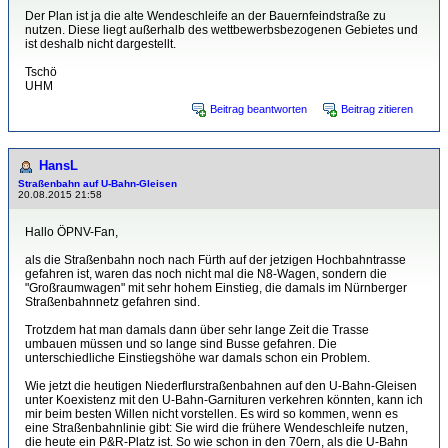
Der Plan ist ja die alte Wendeschleife an der Bauernfeindstraße zu
nutzen. Diese liegt außerhalb des wettbewerbsbezogenen Gebietes und
ist deshalb nicht dargestellt.
Tschö
UHM
Beitrag beantworten
Beitrag zitieren
HansL
Straßenbahn auf U-Bahn-Gleisen
20.08.2015 21:58
Hallo ÖPNV-Fan,
als die Straßenbahn noch nach Fürth auf der jetzigen Hochbahntrasse
gefahren ist, waren das noch nicht mal die N8-Wagen, sondern die
"Großraumwagen" mit sehr hohem Einstieg, die damals im Nürnberger
Straßenbahnnetz gefahren sind.
Trotzdem hat man damals dann über sehr lange Zeit die Trasse
umbauen müssen und so lange sind Busse gefahren. Die
unterschiedliche Einstiegshöhe war damals schon ein Problem.
Wie jetzt die heutigen Niederflurstraßenbahnen auf den U-Bahn-Gleisen
unter Koexistenz mit den U-Bahn-Garnituren verkehren könnten, kann ich
mir beim besten Willen nicht vorstellen. Es wird so kommen, wenn es
eine Straßenbahnlinie gibt: Sie wird die frühere Wendeschleife nutzen,
die heute ein P&R-Platz ist. So wie schon in den 70ern, als die U-Bahn