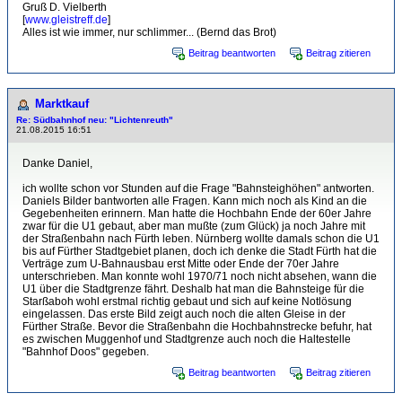
Gruß D. Vielberth
[
www.gleistreff.de
]
Alles ist wie immer, nur schlimmer... (Bernd das Brot)
Beitrag beantworten
Beitrag zitieren
Marktkauf
Re: Südbahnhof neu: "Lichtenreuth"
21.08.2015 16:51
Danke Daniel,
ich wollte schon vor Stunden auf die Frage "Bahnsteighöhen" antworten.
Daniels Bilder bantworten alle Fragen. Kann mich noch als Kind an die
Gegebenheiten erinnern. Man hatte die Hochbahn Ende der 60er Jahre
zwar für die U1 gebaut, aber man mußte (zum Glück) ja noch Jahre mit
der Straßenbahn nach Fürth leben. Nürnberg wollte damals schon die U1
bis auf Fürther Stadtgebiet planen, doch ich denke die Stadt Fürth hat die
Verträge zum U-Bahnausbau erst Mitte oder Ende der 70er Jahre
unterschrieben. Man konnte wohl 1970/71 noch nicht absehen, wann die
U1 über die Stadtgrenze fährt. Deshalb hat man die Bahnsteige für die
Starßaboh wohl erstmal richtig gebaut und sich auf keine Notlösung
eingelassen. Das erste Bild zeigt auch noch die alten Gleise in der
Fürther Straße. Bevor die Straßenbahn die Hochbahnstrecke befuhr, hat
es zwischen Muggenhof und Stadtgrenze auch noch die Haltestelle
"Bahnhof Doos" gegeben.
Beitrag beantworten
Beitrag zitieren