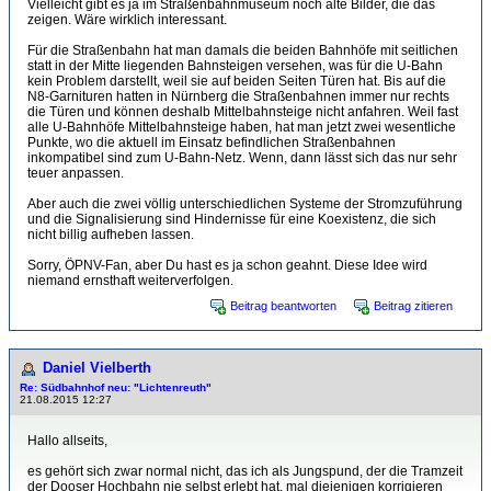
Vielleicht gibt es ja im Straßenbahnmuseum noch alte Bilder, die das
zeigen. Wäre wirklich interessant.
Für die Straßenbahn hat man damals die beiden Bahnhöfe mit seitlichen
statt in der Mitte liegenden Bahnsteigen versehen, was für die U-Bahn
kein Problem darstellt, weil sie auf beiden Seiten Türen hat. Bis auf die
N8-Garnituren hatten in Nürnberg die Straßenbahnen immer nur rechts
die Türen und können deshalb Mittelbahnsteige nicht anfahren. Weil fast
alle U-Bahnhöfe Mittelbahnsteige haben, hat man jetzt zwei wesentliche
Punkte, wo die aktuell im Einsatz befindlichen Straßenbahnen
inkompatibel sind zum U-Bahn-Netz. Wenn, dann lässt sich das nur sehr
teuer anpassen.
Aber auch die zwei völlig unterschiedlichen Systeme der Stromzuführung
und die Signalisierung sind Hindernisse für eine Koexistenz, die sich
nicht billig aufheben lassen.
Sorry, ÖPNV-Fan, aber Du hast es ja schon geahnt. Diese Idee wird
niemand ernsthaft weiterverfolgen.
Beitrag beantworten
Beitrag zitieren
Daniel Vielberth
Re: Südbahnhof neu: "Lichtenreuth"
21.08.2015 12:27
Hallo allseits,
es gehört sich zwar normal nicht, das ich als Jungspund, der die Tramzeit
der Dooser Hochbahn nie selbst erlebt hat, mal diejenigen korrigieren