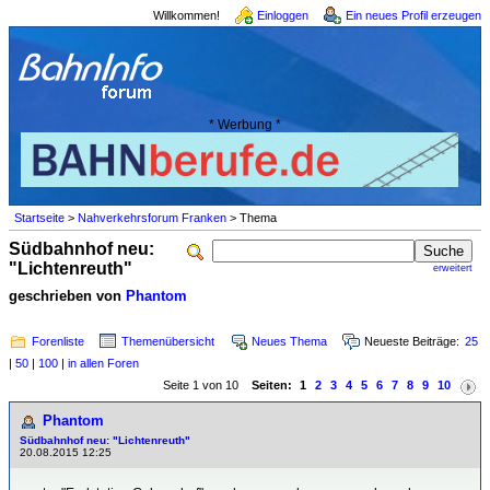
Willkommen!
Einloggen
Ein neues Profil erzeugen
* Werbung *
Startseite
>
Nahverkehrsforum Franken
> Thema
Südbahnhof neu:
"Lichtenreuth"
erweitert
geschrieben von
Phantom
Forenliste
Themenübersicht
Neues Thema
Neueste Beiträge:
25
|
50
|
100
|
in allen Foren
Seite 1 von 10
Seiten:
1
2
3
4
5
6
7
8
9
10
Phantom
Südbahnhof neu: "Lichtenreuth"
20.08.2015 12:25