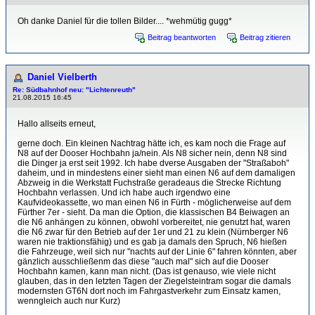
Oh danke Daniel für die tollen Bilder.... *wehmütig gugg*
Beitrag beantworten
Beitrag zitieren
Daniel Vielberth
Re: Südbahnhof neu: "Lichtenreuth"
21.08.2015 16:45
Hallo allseits erneut,
gerne doch. Ein kleinen Nachtrag hätte ich, es kam noch die Frage auf
N8 auf der Dooser Hochbahn ja/nein. Als N8 sicher nein, denn N8 sind
die Dinger ja erst seit 1992. Ich habe dverse Ausgaben der "Straßaboh"
daheim, und in mindestens einer sieht man einen N6 auf dem damaligen
Abzweig in die Werkstatt Fuchstraße geradeaus die Strecke Richtung
Hochbahn verlassen. Und ich habe auch irgendwo eine
Kaufvideokassette, wo man einen N6 in Fürth - möglicherweise auf dem
Fürther 7er - sieht. Da man die Option, die klassischen B4 Beiwagen an
die N6 anhängen zu können, obwohl vorbereitet, nie genutzt hat, waren
die N6 zwar für den Betrieb auf der 1er und 21 zu klein (Nürnberger N6
waren nie traktionsfähig) und es gab ja damals den Spruch, N6 hießen
die Fahrzeuge, weil sich nur "nachts auf der Linie 6" fahren könnten, aber
gänzlich ausschließenm das diese "auch mal" sich auf die Dooser
Hochbahn kamen, kann man nicht. (Das ist genauso, wie viele nicht
glauben, das in den letzten Tagen der Ziegelsteintram sogar die damals
modernsten GT6N dort noch im Fahrgastverkehr zum Einsatz kamen,
wenngleich auch nur Kurz)