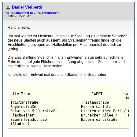
Daniel Vielberth
Re: Südbahnhof neu: "Lichtenreuth"
21.08.2015 23:42
Hallo allseits,
um mal wieder zu Lichtenreuth als neue Siedlung zu kommen: So schön
der neue Stadteil auch aussieht, als Straßenbahnfreund finde ich die
Erschließung bezogen auf Haltestellen pro Flächenanteil deutlich zu
gering.
Die Erschließung fnde ich ein allen Entwürfen als zu sehr auf schnelle
Fahrt denn auf gute Flächenerschließung abgestimmt. Zum einem sind
es deutlich zu wenig Haltestellen.
Ich stelle den Entwurf mal der alten Stadionlinie Gegenüber:
alte Tram                             "WEST"         (alter
...                                      ...          Halte
Tristanstraße                    Tristanstraße

Bayernstraße                     Hiroshimaplatz

Oskar-von-Millerstraße           Lichtenreuther Park / Quart
Flachweiher                      Brunecker Allee /     Brun
Bauernfeindstraße                Bauernfeindstraße

(Stadion)