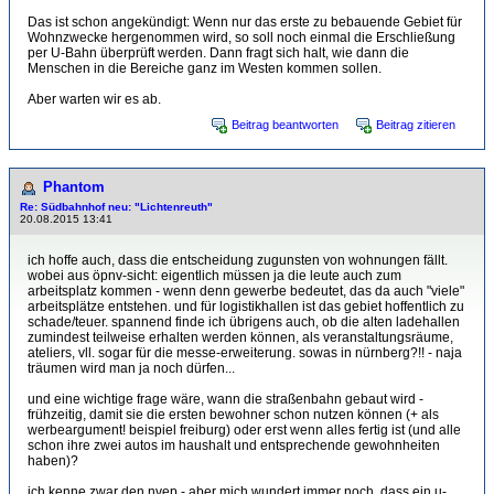
Das ist schon angekündigt: Wenn nur das erste zu bebauende Gebiet für
Wohnzwecke hergenommen wird, so soll noch einmal die Erschließung
per U-Bahn überprüft werden. Dann fragt sich halt, wie dann die
Menschen in die Bereiche ganz im Westen kommen sollen.
Aber warten wir es ab.
Beitrag beantworten
Beitrag zitieren
Phantom
Re: Südbahnhof neu: "Lichtenreuth"
20.08.2015 13:41
ich hoffe auch, dass die entscheidung zugunsten von wohnungen fällt.
wobei aus öpnv-sicht: eigentlich müssen ja die leute auch zum
arbeitsplatz kommen - wenn denn gewerbe bedeutet, das da auch "viele"
arbeitsplätze entstehen. und für logistikhallen ist das gebiet hoffentlich zu
schade/teuer. spannend finde ich übrigens auch, ob die alten ladehallen
zumindest teilweise erhalten werden können, als veranstaltungsräume,
ateliers, vll. sogar für die messe-erweiterung. sowas in nürnberg?!! - naja
träumen wird man ja noch dürfen...
und eine wichtige frage wäre, wann die straßenbahn gebaut wird -
frühzeitig, damit sie die ersten bewohner schon nutzen können (+ als
werbeargument! beispiel freiburg) oder erst wenn alles fertig ist (und alle
schon ihre zwei autos im haushalt und entsprechende gewohnheiten
haben)?
ich kenne zwar den nvep - aber mich wundert immer noch, dass ein u-