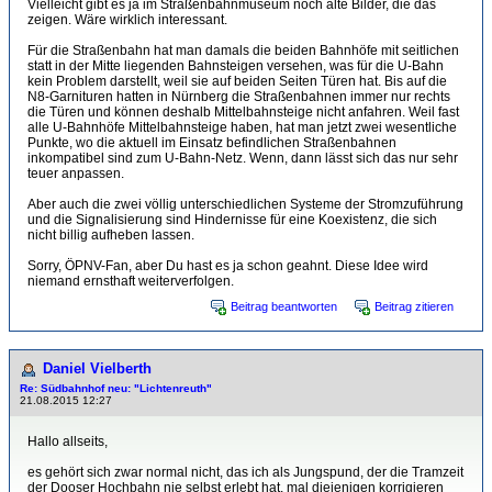
Vielleicht gibt es ja im Straßenbahnmuseum noch alte Bilder, die das
zeigen. Wäre wirklich interessant.
Für die Straßenbahn hat man damals die beiden Bahnhöfe mit seitlichen
statt in der Mitte liegenden Bahnsteigen versehen, was für die U-Bahn
kein Problem darstellt, weil sie auf beiden Seiten Türen hat. Bis auf die
N8-Garnituren hatten in Nürnberg die Straßenbahnen immer nur rechts
die Türen und können deshalb Mittelbahnsteige nicht anfahren. Weil fast
alle U-Bahnhöfe Mittelbahnsteige haben, hat man jetzt zwei wesentliche
Punkte, wo die aktuell im Einsatz befindlichen Straßenbahnen
inkompatibel sind zum U-Bahn-Netz. Wenn, dann lässt sich das nur sehr
teuer anpassen.
Aber auch die zwei völlig unterschiedlichen Systeme der Stromzuführung
und die Signalisierung sind Hindernisse für eine Koexistenz, die sich
nicht billig aufheben lassen.
Sorry, ÖPNV-Fan, aber Du hast es ja schon geahnt. Diese Idee wird
niemand ernsthaft weiterverfolgen.
Beitrag beantworten
Beitrag zitieren
Daniel Vielberth
Re: Südbahnhof neu: "Lichtenreuth"
21.08.2015 12:27
Hallo allseits,
es gehört sich zwar normal nicht, das ich als Jungspund, der die Tramzeit
der Dooser Hochbahn nie selbst erlebt hat, mal diejenigen korrigieren