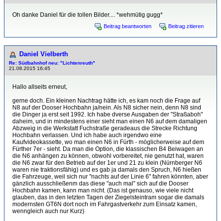
Oh danke Daniel für die tollen Bilder.... *wehmütig gugg*
Beitrag beantworten
Beitrag zitieren
Daniel Vielberth
Re: Südbahnhof neu: "Lichtenreuth"
21.08.2015 16:45
Hallo allseits erneut,
gerne doch. Ein kleinen Nachtrag hätte ich, es kam noch die Frage auf
N8 auf der Dooser Hochbahn ja/nein. Als N8 sicher nein, denn N8 sind
die Dinger ja erst seit 1992. Ich habe dverse Ausgaben der "Straßaboh"
daheim, und in mindestens einer sieht man einen N6 auf dem damaligen
Abzweig in die Werkstatt Fuchstraße geradeaus die Strecke Richtung
Hochbahn verlassen. Und ich habe auch irgendwo eine
Kaufvideokassette, wo man einen N6 in Fürth - möglicherweise auf dem
Fürther 7er - sieht. Da man die Option, die klassischen B4 Beiwagen an
die N6 anhängen zu können, obwohl vorbereitet, nie genutzt hat, waren
die N6 zwar für den Betrieb auf der 1er und 21 zu klein (Nürnberger N6
waren nie traktionsfähig) und es gab ja damals den Spruch, N6 hießen
die Fahrzeuge, weil sich nur "nachts auf der Linie 6" fahren könnten, aber
gänzlich ausschließenm das diese "auch mal" sich auf die Dooser
Hochbahn kamen, kann man nicht. (Das ist genauso, wie viele nicht
glauben, das in den letzten Tagen der Ziegelsteintram sogar die damals
modernsten GT6N dort noch im Fahrgastverkehr zum Einsatz kamen,
wenngleich auch nur Kurz)