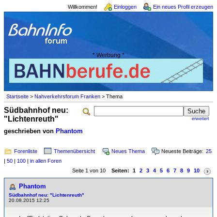
Willkommen!
Einloggen
Ein neues Profil erzeugen
* Werbung *
Startseite
>
Nahverkehrsforum Franken
> Thema
Südbahnhof neu:
"Lichtenreuth"
erweitert
geschrieben von
Phantom
Forenliste
Themenübersicht
Neues Thema
Neueste Beiträge:
25
|
50
|
100
|
in allen Foren
Seite 1 von 10
Seiten:
1
2
3
4
5
6
7
8
9
10
Phantom
Südbahnhof neu: "Lichtenreuth"
20.08.2015 12:25