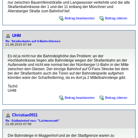
nur zwischen Bauernfeindstraße und Langwassser verkehrte und die alte
Straßenbahntrasse der 1 und der 11 entlang der Münchner und
Allersberger Straße zum Bahnhof lief.
Beitrag beantworten
Beitrag zitieren
UHM
Re: Straßenbahn auf U-Bahn-Gleisen
21.08.2015 07:49
Es ist ja nicht nur die Bahnsteighöhe das Problem: an der
Hochbahntrasse liegen alle Bahnsteige wegen der Straßenbahn an der
Außenseite und nicht wie normal bei der Nürnberger U-Bahn in der Mitte
zwischen den Gleisen. Der einzige Bahnhof auf Ö-Fans Strecke bei dem
bei der Straßenbahn auch die Türen auf der Bahnsteigseite aufgehen
könnten wäre der Scharfreiterring, da es dort ja 2 Mittelbahnsteige gibt.
Tschö
UHM
Beitrag beantworten
Beitrag zitieren
Christian0911
Re: Südbahnhof neu: "Lichtenreuth"
21.08.2015 07:58
Die Bahnsteige in Muggenhof und an der Stadtgrenze waren zu