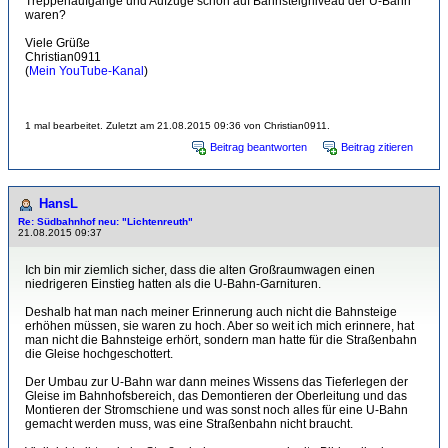
Treppenaufgänge und Aufzüge schon auf Bahnsteigniveau der U-Bahn
waren?
Viele Grüße
Christian0911
(
Mein YouTube-Kanal
)
1 mal bearbeitet. Zuletzt am 21.08.2015 09:36 von Christian0911.
Beitrag beantworten
Beitrag zitieren
HansL
Re: Südbahnhof neu: "Lichtenreuth"
21.08.2015 09:37
Ich bin mir ziemlich sicher, dass die alten Großraumwagen einen
niedrigeren Einstieg hatten als die U-Bahn-Garnituren.
Deshalb hat man nach meiner Erinnerung auch nicht die Bahnsteige
erhöhen müssen, sie waren zu hoch. Aber so weit ich mich erinnere, hat
man nicht die Bahnsteige erhört, sondern man hatte für die Straßenbahn
die Gleise hochgeschottert.
Der Umbau zur U-Bahn war dann meines Wissens das Tieferlegen der
Gleise im Bahnhofsbereich, das Demontieren der Oberleitung und das
Montieren der Stromschiene und was sonst noch alles für eine U-Bahn
gemacht werden muss, was eine Straßenbahn nicht braucht.