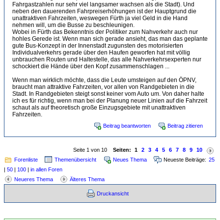
Fahrgastzahlen nur sehr viel langsamer wachsen als die Stadt). Und
neben den dauerenden Fahrpreiserhöhungen ist der Hauptgrund die
unattraktiven Fahrzeiten, weswegen Fürth ja viel Geld in die Hand
nehmen will, um die Busse zu beschleunigen.
Wobei in Fürth das Bekenntnis der Politiker zum Nahverkehr auch nur
hohles Gerede ist. Wenn man sich gerade ansieht, das man das geplante
gute Bus-Konzept in der Innenstadt zugunsten des motorisierten
Individualverkehrs gerade über den Haufen geworfen hat mit völlig
unbrauchen Routen und Haltestelle, das alle Nahverkehrsexperten nur
schockiert die Hände über den Kopf zusammenschlagen ...
Wenn man wirklich möchte, dass die Leute umsteigen auf den ÖPNV,
braucht man attraktive Fahrzeiten, vor allen von Randgebieten in die
Stadt. In Randgebieten steigt sonst keiner vom Auto um. Von daher halte
ich es für richtig, wenn man bei der Planung neuer Linien auf die Fahrzeit
schaut als auf theoretisch große Einzugsgebiete mit unattraktiven
Fahrzeiten.
Beitrag beantworten
Beitrag zitieren
Seite 1 von 10
Seiten:
1
2
3
4
5
6
7
8
9
10
Forenliste
Themenübersicht
Neues Thema
Neueste Beiträge:
25
|
50
|
100
|
in allen Foren
Neueres Thema
Älteres Thema
Druckansicht