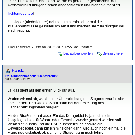
unter "Endstation Gebersdorf" wurde es gerade angesprochen. der
wettbewerb ist übrigens schon abgeschlossen und hier dokumentiert.
[
lichtenreuth.de
]
die sieger (niederländer) nehmen immerhin schonmal die
straßenbahntrasse gestalterisch ernst und machen sie zum rückgrat der
erschließung.
1 mal bearbeitet. Zuletzt am 20.08.2015 12:27 von Phantom.
Beitrag beantworten
Beitrag zitieren
HansL
Re: Südbahnhof neu: "Lichtenreuth"
20.08.2015 13:21
Ja, das sieht auf den ersten Blick gut aus.
Warten wir mal ab, was bei der Überarbeitung des Siegerentwurfes sich
noch ändert. Und wie die Stadt dann bei der Erstellung des
Flächennutzungsplans reagiert.
Mit der Straßenbahntrasse: Für das Kerngebiet ist ja noch nicht
festgelegt, ob es für Wohn- oder Gewerbezwecke genutzt werden soll.
Wenn sich Aurelis und die CSU durchsetzt und es wird ein
Gewerbegebiet, dann bin ich mir sicher, dann wird auch noch einmal die
Frage neu diskutiert, ob sich eine Straßenbahn noch lohnt.