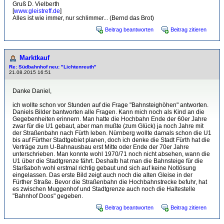
Gruß D. Vielberth
[
www.gleistreff.de
]
Alles ist wie immer, nur schlimmer... (Bernd das Brot)
Beitrag beantworten
Beitrag zitieren
Marktkauf
Re: Südbahnhof neu: "Lichtenreuth"
21.08.2015 16:51
Danke Daniel,
ich wollte schon vor Stunden auf die Frage "Bahnsteighöhen" antworten.
Daniels Bilder bantworten alle Fragen. Kann mich noch als Kind an die
Gegebenheiten erinnern. Man hatte die Hochbahn Ende der 60er Jahre
zwar für die U1 gebaut, aber man mußte (zum Glück) ja noch Jahre mit
der Straßenbahn nach Fürth leben. Nürnberg wollte damals schon die U1
bis auf Fürther Stadtgebiet planen, doch ich denke die Stadt Fürth hat die
Verträge zum U-Bahnausbau erst Mitte oder Ende der 70er Jahre
unterschrieben. Man konnte wohl 1970/71 noch nicht absehen, wann die
U1 über die Stadtgrenze fährt. Deshalb hat man die Bahnsteige für die
Starßaboh wohl erstmal richtig gebaut und sich auf keine Notlösung
eingelassen. Das erste Bild zeigt auch noch die alten Gleise in der
Fürther Straße. Bevor die Straßenbahn die Hochbahnstrecke befuhr, hat
es zwischen Muggenhof und Stadtgrenze auch noch die Haltestelle
"Bahnhof Doos" gegeben.
Beitrag beantworten
Beitrag zitieren