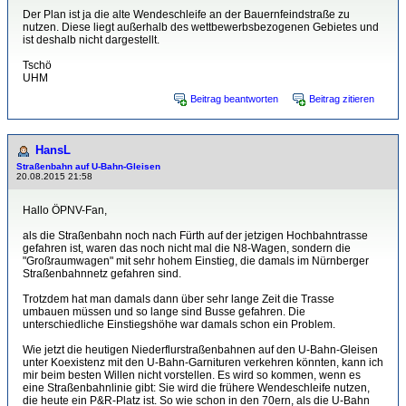
Der Plan ist ja die alte Wendeschleife an der Bauernfeindstraße zu
nutzen. Diese liegt außerhalb des wettbewerbsbezogenen Gebietes und
ist deshalb nicht dargestellt.
Tschö
UHM
Beitrag beantworten
Beitrag zitieren
HansL
Straßenbahn auf U-Bahn-Gleisen
20.08.2015 21:58
Hallo ÖPNV-Fan,
als die Straßenbahn noch nach Fürth auf der jetzigen Hochbahntrasse
gefahren ist, waren das noch nicht mal die N8-Wagen, sondern die
"Großraumwagen" mit sehr hohem Einstieg, die damals im Nürnberger
Straßenbahnnetz gefahren sind.
Trotzdem hat man damals dann über sehr lange Zeit die Trasse
umbauen müssen und so lange sind Busse gefahren. Die
unterschiedliche Einstiegshöhe war damals schon ein Problem.
Wie jetzt die heutigen Niederflurstraßenbahnen auf den U-Bahn-Gleisen
unter Koexistenz mit den U-Bahn-Garnituren verkehren könnten, kann ich
mir beim besten Willen nicht vorstellen. Es wird so kommen, wenn es
eine Straßenbahnlinie gibt: Sie wird die frühere Wendeschleife nutzen,
die heute ein P&R-Platz ist. So wie schon in den 70ern, als die U-Bahn