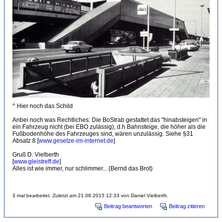
^ Hier noch das Schild
Anbei noch was Rechtliches: Die BoStrab gestattet das "hinabsteigen" in
ein Fahrzeug nicht (bei EBO zulässig), d.h Bahnsteige, die höher als die
Fußbodenhöhe des Fahrzeuges sind, wären unzulässig. Siehe §31
Absatz 8 [
www.gesetze-im-internet.de
]
Gruß D. Vielberth
[
www.gleistreff.de
]
Alles ist wie immer, nur schlimmer... (Bernd das Brot)
3 mal bearbeitet. Zuletzt am 21.08.2015 12:33 von Daniel Vielberth.
Beitrag beantworten
Beitrag zitieren