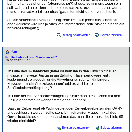
bahnhof an bestehender (oberirdischer?) strecke so immens teuer sein
soll: während unter dem tiefen feld die ganze strecke neu gebaut werden
muss, das stadtviertel obendrauf garantiert nicht stärker verdichtet ist, ...
auf die straßenbahnverlängerung freue ich mich jedenfalls schonmal.
aber vielleicht wird uns ja auch von interessierter seite bis dahin noch ein
brt vorgeschlagen ;)
Beitrag beantworten
Beitrag zitieren
f.er
Re: Südbahnhof neu: "Lichtenreuth"
20.08.2015 14:32
Im Falle des U-Bahnhofes (teuer da man ihn in den Einschnitt bauen
müsste, ein zweiter Ausgang am Bahnhof Hasenbuck wäre vmtl.
kostengünstiger, jedoch für die Anwohner schlechter, da längere
Fußwege = mehr Autozulassungen) gibt es vmtl keine
Straßenbahnverlängerung?
Im Falle der Straßenbahnverlängerung sollte man diese schon vor dem
Einzug der ersten Anwohner fertig gebaut haben!
Das das Gebiet egal ob Wohngebiet oder Gewerbegebiet an den ÖPNV
angeschlossen werden sollte steht für mich außer Frage, im Fall des
Gewerbegebietes könnte es passieren das man die eingestellte Linie 95
wieder einrichtet?
Beitrag beantworten
Beitrag zitieren