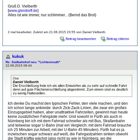
Gruß D. Vielberth
[
www.gleistreff.de
]
Alles ist wie immer, nur schlimmer... (Bernd das Brot)
2 mal bearbeitet. Zuletzt am 21.08.2015 23:55 von Daniel Vielberth.
Beitrag beantworten
Beitrag zitieren
kukuk
Re: Südbahnhof neu: "Lichtenreuth"
22.08.2015 08:44
Zitat
Daniel Vielberth
Die Erschließung fnde ich ein allen Entwürfen als zu sehr auf schnelle Fahrt
denn auf gute Flächenerschließung abgestimmt. Zum einem sind es deutlich
zu wenig Haltestellen.
Ich denke Du machst den typischen Fehler, den viele machen, und den
ich schon lange ankreide: durch Zick-Zack-Linien, die zwar ein großes
Einzugsgebiet haben, aber unattraktive Fahrzeiten, gewinnt man heute
keine zusätzlichen Fahrgäste mehr. Und sowohl in Fürth als auch in
Nürnberg bin ich mit dem Fahrrad schneller als mit Bus, Straßenbahn
und teilweise sogar U-Bahn (mal ein Vergleich: mit dem Fahrrad brauche
ich 25 Minuten zur Arbeit, mit der U-Bahn 45 Minuten). Fürth hat es ja
inzwischen sogar schwarz auf weiß, die Fahrgastzahlen sinken obwohl
die Stadt kräftig wächst (also nicht so wie in Nürnberg, wo die