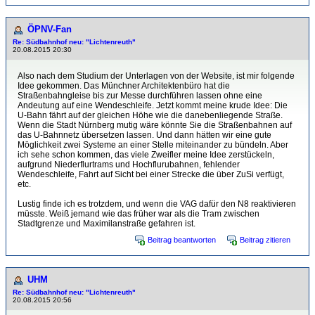
ÖPNV-Fan
Re: Südbahnhof neu: "Lichtenreuth"
20.08.2015 20:30
Also nach dem Studium der Unterlagen von der Website, ist mir folgende
Idee gekommen. Das Münchner Architektenbüro hat die
Straßenbahngleise bis zur Messe durchführen lassen ohne eine
Andeutung auf eine Wendeschleife. Jetzt kommt meine krude Idee: Die
U-Bahn fährt auf der gleichen Höhe wie die danebenliegende Straße.
Wenn die Stadt Nürnberg mutig wäre könnte Sie die Straßenbahnen auf
das U-Bahnnetz übersetzen lassen. Und dann hätten wir eine gute
Möglichkeit zwei Systeme an einer Stelle miteinander zu bündeln. Aber
ich sehe schon kommen, das viele Zweifler meine Idee zerstückeln,
aufgrund Niederflurtrams und Hochflurubahnen, fehlender
Wendeschleife, Fahrt auf Sicht bei einer Strecke die über ZuSi verfügt,
etc.
Lustig finde ich es trotzdem, und wenn die VAG dafür den N8 reaktivieren
müsste. Weiß jemand wie das früher war als die Tram zwischen
Stadtgrenze und Maximilanstraße gefahren ist.
Beitrag beantworten
Beitrag zitieren
UHM
Re: Südbahnhof neu: "Lichtenreuth"
20.08.2015 20:56