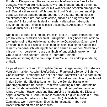
Ergebnis: Die quasi nur Parkanlagen erschließende alte Strecke hat
genauso viel (wenige) Haltestellen, wie jene Neuplanung die einen auf
den ÖPNV abgestimmten Stadteil mit Wohnen und Arbeiten ermöglichen
soll. Das ist viel zu wenig! Wohnquartier I und IV sind zu tangential, ja
geradezu schon abgelegen angebunden. Die Straßenbahn müsste
streckentechnisch um jene Mittelachse, auf der sie eingezeichnet ist,
"pendeln", links und rechts deutlich mehr Haltestellen haben, die
einzelnen "Module" möglichst mittig erschließen. Am selben Problem
"krankt" auch der 2 Entwurf.
Durch die Führung entlang des Parks im dritten Entwurf, verschenkt man
pro Haltestelle zuätzlich nochmal Einzugebiet. Hier gibt es zwar optional
wenigstens eine Haltestelle mehr, aber ohne Quartierbus kämen alle 3
Entwürfe nicht aus. Es muss doch möglich sein, mal einen Stadteil mit
reiner Schienenerschließung planen und bauen zu können. So kann ich
mir auch nicht vorstellen, dass das Eschließungsrichtlinienkonform ist.
Große Teile des Quartiers liegen in überhaupt keinem
Haltestellensprengel, wie die Graphik auf Seite 6 des pdf's ja eindeutig
enthüllt.
Es passt auch nicht zum Konzept der Verkehrsträgerteilung. Ich ziehe als
Vergleich mal den Abschnitt Aufseßplatz - Frankenstraße der U-Bahn vs
Christuskirche - Lothringer Str. der 5er heran: Damit wir nur die parallelen
Anteile vergleichen. Wo die U-Bahn 2 Haltestellen braucht um gleich weit
in den Süden der Stadt zu kommen, hat die 5er vier Haltestellen.
Übertragen auf die Brunecker Tram: von Stadtring bis zur Bauernfeind
hat die U-Bahn ebenfalls 2 Stationen, aufgrund der großen baulichen
länge zwischen Hasenbuck und Bauernfeind entspräche die Distanz
sogar 3 normalen U-Bahn Stationsabständen. Folglich müsste die Tram
ab Hiroshimaplatz eher zwischen 4 und 6 (!) Haltestellen haben.
Zumindest, wenn sie wirklich Erschließungsqualität haben soll.
Hoffentlich ändert man da noch was.