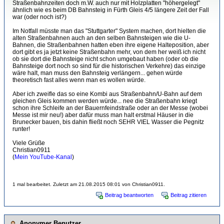
Straßenbahnzeiten doch m.W. auch nur mit Holzplatten "höhergelegt"
ähnlich wie es beim DB Bahnsteig in Fürth Gleis 4/5 längere Zeit der Fall
war (oder noch ist?)
Im Notfall müsste man das "Stuttgarter" System machen, dort hielten die
alten Straßenbahnen auch an den selben Bahnsteigen wie die U-
Bahnen, die Straßenbahnen hatten eben ihre eigene Halteposition, aber
dort gibt es ja jetzt keine Straßenbahn mehr, von dem her weiß ich nicht
ob sie dort die Bahnsteige nicht schon umgebaut haben (oder ob die
Bahnsteige dort noch so sind für die historischen Verkehre) das einzige
wäre halt, man muss den Bahnsteig verlängern... gehen würde
theoretisch fast alles wenn man es wollen würde.
Aber ich zweifle das so eine Kombi aus Straßenbahn/U-Bahn auf dem
gleichen Gleis kommen werden würde... nee die Straßenbahn kriegt
schon ihre Schleife an der Bauernfeindstraße oder an der Messe (wobei
Messe ist mir neu!) aber dafür muss man halt erstmal Häuser in die
Brunecker bauen, bis dahin fließt noch SEHR VIEL Wasser die Pegnitz
runter!
Viele Grüße
Christian0911
(
Mein YouTube-Kanal
)
1 mal bearbeitet. Zuletzt am 21.08.2015 08:01 von Christian0911.
Beitrag beantworten
Beitrag zitieren
Anonymer Benutzer