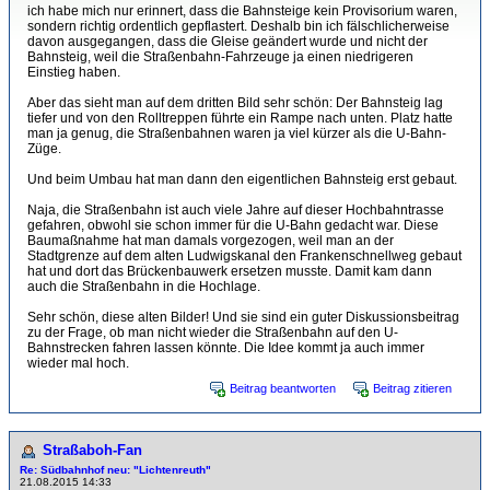
ich habe mich nur erinnert, dass die Bahnsteige kein Provisorium waren,
sondern richtig ordentlich gepflastert. Deshalb bin ich fälschlicherweise
davon ausgegangen, dass die Gleise geändert wurde und nicht der
Bahnsteig, weil die Straßenbahn-Fahrzeuge ja einen niedrigeren
Einstieg haben.
Aber das sieht man auf dem dritten Bild sehr schön: Der Bahnsteig lag
tiefer und von den Rolltreppen führte ein Rampe nach unten. Platz hatte
man ja genug, die Straßenbahnen waren ja viel kürzer als die U-Bahn-
Züge.
Und beim Umbau hat man dann den eigentlichen Bahnsteig erst gebaut.
Naja, die Straßenbahn ist auch viele Jahre auf dieser Hochbahntrasse
gefahren, obwohl sie schon immer für die U-Bahn gedacht war. Diese
Baumaßnahme hat man damals vorgezogen, weil man an der
Stadtgrenze auf dem alten Ludwigskanal den Frankenschnellweg gebaut
hat und dort das Brückenbauwerk ersetzen musste. Damit kam dann
auch die Straßenbahn in die Hochlage.
Sehr schön, diese alten Bilder! Und sie sind ein guter Diskussionsbeitrag
zu der Frage, ob man nicht wieder die Straßenbahn auf den U-
Bahnstrecken fahren lassen könnte. Die Idee kommt ja auch immer
wieder mal hoch.
Beitrag beantworten
Beitrag zitieren
Straßaboh-Fan
Re: Südbahnhof neu: "Lichtenreuth"
21.08.2015 14:33