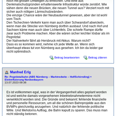
noch mit großen Umwegen zu erreichen. Und eine aus
Denkmalschutzgründen erhaltenswerte Infrastruktur würde zerstört. Wie
sähen denn die neuen Brücken, die neuen Tunnel aus? Verziert noch mit
sicher auch nötigen Lärmschutzwänden.
Die einzige Chance wäre der Neubautunnel gewesen, aber der ist wohl
vom Tisch.
Den Tschechien-Verkehr kann man auch über Schwandorf abwickeln,
wenn man die Strecke von Nürnberg dorthin ausbaut. Und nach Hof und
Sachsen käme man auch über Lichtenfels. Die schiefe Rampe dürfte
zwar auch Probleme machen. Aber die wären sicher leichter lösbar als im
Pegnitztal.
Der Nahverkehr fährt ab Hersbruck mit Akkus. Warum nicht?
Dass es so kommen wird, nehme ich jede Wette an. Wenn sich
überhaupt etwas tut von Nürnberg aus gesehen. Ich bin da leider gar
nicht optimistisch.
Beitrag beantworten
Beitrag zitieren
Manfred Erlg
Re: Pegnitztalbahn (ABS Nürnberg – Marktredwitz – Hof/Schirnding) +
Elektrifizierung Nordostbayern
13.07.2023 09:36
Es ist vollkommen egal, was in der Vergangenheit alles geplant worden
ist und welche damals vorgesehenen Inbetriebnahmetermine nicht
verwirklicht worden sind. Die Gründe sind bekannt: fehlende finanzielle
und personelle Ressourcen, um all die schönen Bahnprojekte aus den
BVWPs gleichzeitig anzugehen. Und natürlich der fehlende politische
Wille. Und Mehdorns Auftrag, die Bahn kaputt zu sparen. Das muss man
nicht ständig betonen.