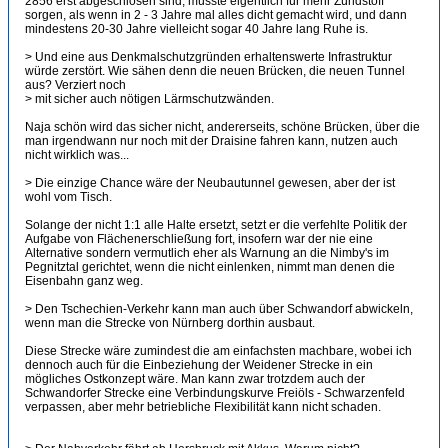
2856 erst abgeschlosen sind, müsste eigentlich für mehr Zündstoff
sorgen, als wenn in 2 - 3 Jahre mal alles dicht gemacht wird, und dann
mindestens 20-30 Jahre vielleicht sogar 40 Jahre lang Ruhe is.
> Und eine aus Denkmalschutzgründen erhaltenswerte Infrastruktur
würde zerstört. Wie sähen denn die neuen Brücken, die neuen Tunnel
aus? Verziert noch
> mit sicher auch nötigen Lärmschutzwänden.
Naja schön wird das sicher nicht, andererseits, schöne Brücken, über die
man irgendwann nur noch mit der Draisine fahren kann, nutzen auch
nicht wirklich was...
> Die einzige Chance wäre der Neubautunnel gewesen, aber der ist
wohl vom Tisch.
Solange der nicht 1:1 alle Halte ersetzt, setzt er die verfehlte Politik der
Aufgabe von Flächenerschließung fort, insofern war der nie eine
Alternative sondern vermutlich eher als Warnung an die Nimby's im
Pegnitztal gerichtet, wenn die nicht einlenken, nimmt man denen die
Eisenbahn ganz weg.
> Den Tschechien-Verkehr kann man auch über Schwandorf abwickeln,
wenn man die Strecke von Nürnberg dorthin ausbaut.
Diese Strecke wäre zumindest die am einfachsten machbare, wobei ich
dennoch auch für die Einbeziehung der Weidener Strecke in ein
mögliches Ostkonzept wäre. Man kann zwar trotzdem auch der
Schwandorfer Strecke eine Verbindungskurve Freiöls - Schwarzenfeld
verpassen, aber mehr betriebliche Flexibilität kann nicht schaden.