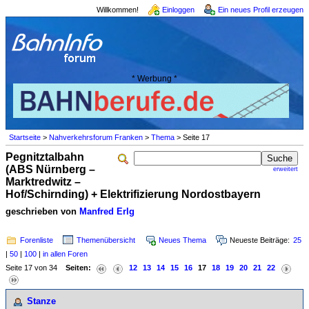
Willkommen!
Einloggen
Ein neues Profil erzeugen
* Werbung *
Startseite
>
Nahverkehrsforum Franken
>
Thema
> Seite 17
Pegnitztalbahn
(ABS Nürnberg –
erweitert
Marktredwitz –
Hof/Schirnding) + Elektrifizierung Nordostbayern
geschrieben von
Manfred Erlg
Forenliste
Themenübersicht
Neues Thema
Neueste Beiträge:
25
|
50
|
100
|
in allen Foren
Seite 17 von 34
Seiten:
12
13
14
15
16
17
18
19
20
21
22
Stanze