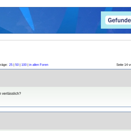
träge:
25
|
50
|
100
|
in allen Foren
Seite 14
 verlässlich?