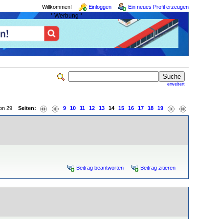
Willkommen!
Einloggen
Ein neues Profil erzeugen
* Werbung *
erweitert
 von 29
Seiten:
9
10
11
12
13
14
15
16
17
18
19
Beitrag beantworten
Beitrag zitieren