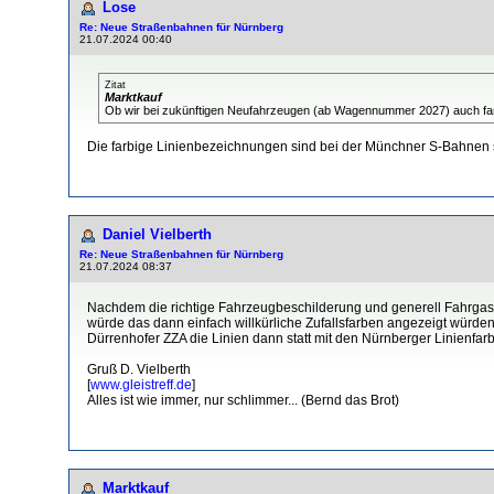
Lose
Re: Neue Straßenbahnen für Nürnberg
21.07.2024 00:40
Zitat
Marktkauf
Ob wir bei zukünftigen Neufahrzeugen (ab Wagennummer 2027) auch f
Die farbige Linienbezeichnungen sind bei der Münchner S-Bahnen 
Daniel Vielberth
Re: Neue Straßenbahnen für Nürnberg
21.07.2024 08:37
Nachdem die richtige Fahrzeugbeschilderung und generell Fahrgasti
würde das dann einfach willkürliche Zufallsfarben angezeigt würden
Dürrenhofer ZZA die Linien dann statt mit den Nürnberger Linienfa
Gruß D. Vielberth
[
www.gleistreff.de
]
Alles ist wie immer, nur schlimmer... (Bernd das Brot)
Marktkauf