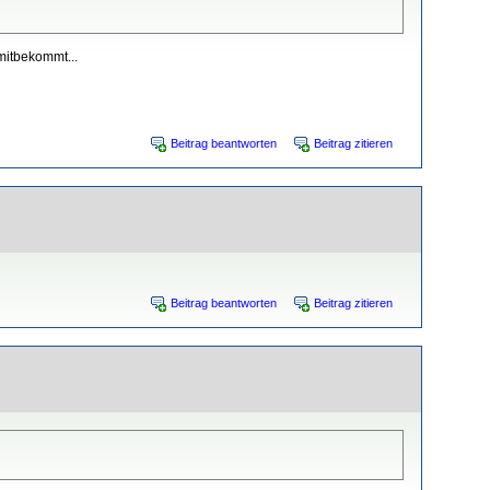
mitbekommt...
Beitrag beantworten
Beitrag zitieren
Beitrag beantworten
Beitrag zitieren