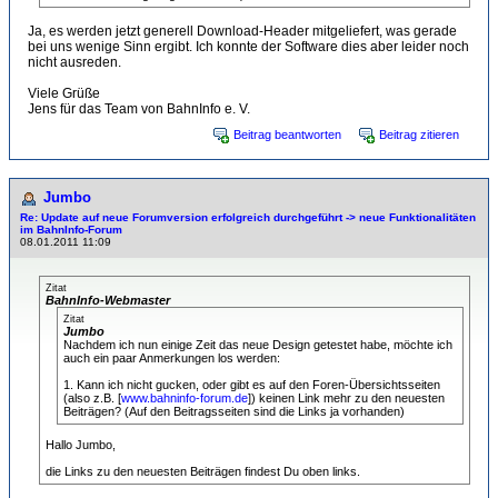
Ja, es werden jetzt generell Download-Header mitgeliefert, was gerade
bei uns wenige Sinn ergibt. Ich konnte der Software dies aber leider noch
nicht ausreden.
Viele Grüße
Jens für das Team von BahnInfo e. V.
Beitrag beantworten
Beitrag zitieren
Jumbo
Re: Update auf neue Forumversion erfolgreich durchgeführt -> neue Funktionalitäten
im BahnInfo-Forum
08.01.2011 11:09
Zitat
BahnInfo-Webmaster
Zitat
Jumbo
Nachdem ich nun einige Zeit das neue Design getestet habe, möchte ich
auch ein paar Anmerkungen los werden:
1. Kann ich nicht gucken, oder gibt es auf den Foren-Übersichtsseiten
(also z.B. [
www.bahninfo-forum.de
]) keinen Link mehr zu den neuesten
Beiträgen? (Auf den Beitragsseiten sind die Links ja vorhanden)
Hallo Jumbo,
die Links zu den neuesten Beiträgen findest Du oben links.