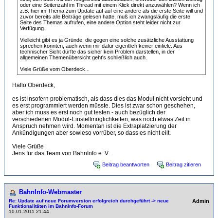
oder eine Seitenzahl im Thread mit einem Klick direkt anzuwählen? Wenn ich
z.B. hier im Thema zum Update auf auf eine andere als die erste Seite will und
zuvor bereits alle Beiträge gelesen hatte, muß ich zwangsläufig die erste
Seite des Themas aufrufen, eine andere Option steht leider nicht zur
Verfügung.
Vielleicht gibt es ja Gründe, die gegen eine solche zusätzliche Ausstattung
sprechen könnten, auch wenn mir dafür eigentlich keiner einfiele. Aus
technischer Sicht dürfte das sicher kein Problem darstellen, in der
allgemeinen Themenübersicht geht's schließlich auch.
Viele Grüße vom Oberdeck...
Hallo Oberdeck,
es ist insofern problematisch, als dass dies das Modul nicht vorsieht und
es erst programmiert werden müsste. Dies ist zwar schon geschehen,
aber ich muss es erst noch gut testen - auch bezüglich der
verschiedenen Modul-Einstellmöglichkeiten, was noch etwas Zeit in
Anspruch nehmen wird. Momentan ist die Extraplatzierung der
Ankündigungen aber sowieso vorrüber, so dass es nicht eilt.
Viele Grüße
Jens für das Team von BahnInfo e. V.
Beitrag beantworten
Beitrag zitieren
BahnInfo-Webmaster
Re: Update auf neue Forumversion erfolgreich durchgeführt -> neue
Admin
Funktionalitäten im BahnInfo-Forum
10.01.2011 21:44