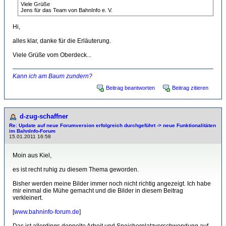
Viele Grüße
Jens für das Team von BahnInfo e. V.
Hi,
alles klar, danke für die Erläuterung.
Viele Grüße vom Oberdeck...
Kann ich am Baum zundern?
Beitrag beantworten
Beitrag zitieren
d-zug-schaffner
Re: Update auf neue Forumversion erfolgreich durchgeführt -> neue Funktionalitäten
im BahnInfo-Forum
15.01.2011 16:58
Moin aus Kiel,
es ist recht ruhig zu diesem Thema geworden.
Bisher werden meine Bilder immer noch nicht richtig angezeigt. Ich habe
mir einmal die Mühe gemacht und die Bilder in diesem Beitrag
verkleinert.
[
www.bahninfo-forum.de
]