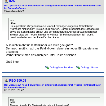
INW
Re: Update auf neue Forumversion erfolgreich durchgeführt -> neue Funktionalitäten
im BahnInfo-Forum
08.01.2011 20:39
Zitat
clime
Die eigentliche Vorgehensweise: einen Empfänger eingeben, Schaltfläche
"Adressat hinzufügen" klicken, kurz warten. Darauf erscheint das Eingabefeld
sowie die Schaltfläche erneut und der hinzugefügte Adressat taucht darunter
in einer Liste auf, neben ihm das erwähnte "Einbahnstraßenschild", womit
man ihn wieder aus der Liste löschen kann.
Also nicht mehr für Tastenkinder wie mich geeignet?
Demnach muß ich auf das Feld klicken, damit ein neues Eingabefenster
erscheint.
Vorher konnte man das auch per Enter-Taste erreichen...
Gruß Ingo
Beitrag beantworten
Beitrag zitieren
PEG 650.08
Re: Update auf neue Forumversion erfolgreich durchgeführt -> neue Funktionalitäten
im BahnInfo-Forum
08.01.2011 20:42
Zitat
INW
Also nicht mehr für Tastenkinder wie mich geeignet?