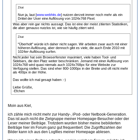
Zitat
Nun ja, laut [
www.webhits.de
] nutzen derzeit immer noch mehr als ein
Drittel der User eine Auflösung von 1024x768 Pixel.
Was aber rein gar nichts aussagt. Das ist eine der meist zitierten Statistiken,
die aber genauso nutzlos ist, wie sie häufig zitiert wird.
Zitat
"Überholt" würde ich daher nicht sagen. Wir arbeiten zwar auch mit einer
höheren Auflösung, aber dennoch gibt es viele, die auch Ende 2010 mit
1024er-Auflösung surfen.
Nicht jeder hat sein Browserfenster maximiert, viele haben Tool- und
Sidebars, die den Platz weiter beschränken. Jemand mit einer Auflösung von
1024x768 wird quasi niemals auch 1024x768px für eine Website zur
Verfügung stellen. Das sind eher 800-1000px in der Breite und oft nicht mehr
als 400px in der Höhe.
Das wollte ich mal gesagt haben :-)
Liebe Grüße,
-Efchen
Moin aus Kiel,
ich zähle mich nicht mehr zur Handy-, iPod- oder Netbook-Generation.
Das ist auch nicht die Zielgruppe meiner Homepage-Besucher oder der
Leser meiner Beiträge. Trotzdem wurden bisher meine bebilderten
Beiträge hier im Forum ganz gut frequentiert. Die Zugriffszahlen der
Bilder kann ich aus den Logfiles meiner Homepage ablesen.