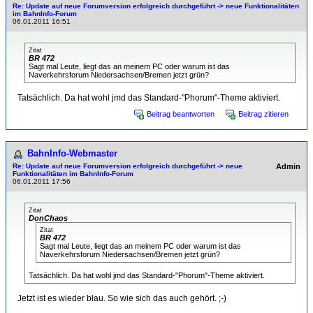
Re: Update auf neue Forumversion erfolgreich durchgeführt -> neue Funktionalitäten
im BahnInfo-Forum
06.01.2011 16:51
Zitat
BR 472
Sagt mal Leute, liegt das an meinem PC oder warum ist das
Naverkehrsforum Niedersachsen/Bremen jetzt grün?
Tatsächlich. Da hat wohl jmd das Standard-"Phorum"-Theme aktiviert.
Beitrag beantworten
Beitrag zitieren
BahnInfo-Webmaster
Re: Update auf neue Forumversion erfolgreich durchgeführt -> neue
Admin
Funktionalitäten im BahnInfo-Forum
06.01.2011 17:56
Zitat
DonChaos
Zitat
BR 472
Sagt mal Leute, liegt das an meinem PC oder warum ist das
Naverkehrsforum Niedersachsen/Bremen jetzt grün?
Tatsächlich. Da hat wohl jmd das Standard-"Phorum"-Theme aktiviert.
Jetzt ist es wieder blau. So wie sich das auch gehört. ;-)