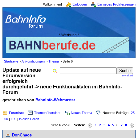
Willkommen!
Einloggen
Ein neues Profil erzeugen
* Werbung *
Startseite
>
Ankündigungen
>
Thema
> Seite 6
Update auf neue
Forumversion
erweitert
erfolgreich
durchgeführt -> neue Funktionalitäten im BahnInfo-
Forum
geschrieben von
BahnInfo-Webmaster
Forenliste
Themenübersicht
Neues Thema
Neueste Beiträge:
25
|
50
|
100
|
in allen Foren
Seite 6 von 8
Seiten:
1
2
3
4
5
6
7
8
DonChaos