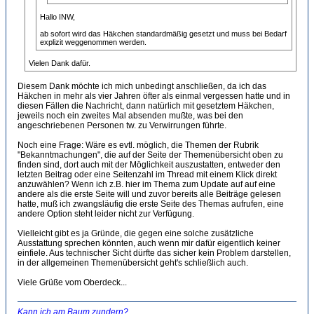
Hallo INW,
ab sofort wird das Häkchen standardmäßig gesetzt und muss bei Bedarf
explizit weggenommen werden.
Vielen Dank dafür.
Diesem Dank möchte ich mich unbedingt anschließen, da ich das
Häkchen in mehr als vier Jahren öfter als einmal vergessen hatte und in
diesen Fällen die Nachricht, dann natürlich mit gesetztem Häkchen,
jeweils noch ein zweites Mal absenden mußte, was bei den
angeschriebenen Personen tw. zu Verwirrungen führte.
Noch eine Frage: Wäre es evtl. möglich, die Themen der Rubrik
"Bekanntmachungen", die auf der Seite der Themenübersicht oben zu
finden sind, dort auch mit der Möglichkeit auszustatten, entweder den
letzten Beitrag oder eine Seitenzahl im Thread mit einem Klick direkt
anzuwählen? Wenn ich z.B. hier im Thema zum Update auf auf eine
andere als die erste Seite will und zuvor bereits alle Beiträge gelesen
hatte, muß ich zwangsläufig die erste Seite des Themas aufrufen, eine
andere Option steht leider nicht zur Verfügung.
Vielleicht gibt es ja Gründe, die gegen eine solche zusätzliche
Ausstattung sprechen könnten, auch wenn mir dafür eigentlich keiner
einfiele. Aus technischer Sicht dürfte das sicher kein Problem darstellen,
in der allgemeinen Themenübersicht geht's schließlich auch.
Viele Grüße vom Oberdeck...
Kann ich am Baum zundern?