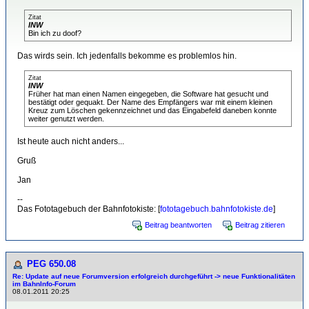
Zitat
INW
Bin ich zu doof?
Das wirds sein. Ich jedenfalls bekomme es problemlos hin.
Zitat
INW
Früher hat man einen Namen eingegeben, die Software hat gesucht und
bestätigt oder gequakt. Der Name des Empfängers war mit einem kleinen
Kreuz zum Löschen gekennzeichnet und das Eingabefeld daneben konnte
weiter genutzt werden.
Ist heute auch nicht anders...
Gruß
Jan
--
Das Fototagebuch der Bahnfotokiste: [
fototagebuch.bahnfotokiste.de
]
Beitrag beantworten
Beitrag zitieren
PEG 650.08
Re: Update auf neue Forumversion erfolgreich durchgeführt -> neue Funktionalitäten
im BahnInfo-Forum
08.01.2011 20:25