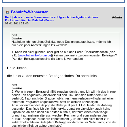
BahnInfo-Webmaster
Re: Update auf neue Forumversion erfolgreich durchgeführt -> neue
Admin
Funktionalitäten im BahnInfo-Forum
07.01.2011 23:40
Zitat
Jumbo
Nachdem ich nun einige Zeit das neue Design getestet habe, möchte ich
auch ein paar Anmerkungen los werden:
1. Kann ich nicht gucken, oder gibt es auf den Foren-Übersichtsseiten (also
z.B. [
www.bahninfo-forum.de
]) keinen Link mehr zu den neuesten Beiträgen?
(Auf den Beitragsseiten sind die Links ja vorhanden)
Hallo Jumbo,
die Links zu den neuesten Beiträgen findest Du oben links.
Zitat
Jumbo
2. Wenn in einem Beitrag ein Bild eingebunden ist, und ich will mir das in einem
neuen Tab angucken (Mittelklick auf den Link, der sich hinter dem Bild
verbirgt), fragt mich der Brauser, ob ich es herunterladen will oder mit einem
externen Programm angucken will, statt es einfach anzuzeigen.
Anscheinend sendet file.php die Bilder jetzt per HTTP-Header als Anhang
gesendet. Das finde ich ziemlich nervig, zumal ein Linksklick auch keine
Option ist, da sich dann ein Kasten aufbaut, der zum einen recht lange
braucht auf meinem altersschwachen Rechner und zum anderen den
Zurück-Knopf des Brausers kaputt macht (Zurück führt nicht mehr zur
zuletzt betrachteten Seite [dem Beitrag], sondern zu der Seite davor, von der
aus ich den Beitrag aufgerufen habe).