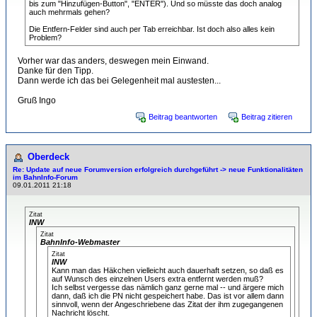
bis zum "Hinzufügen-Button", "ENTER"). Und so müsste das doch analog
auch mehrmals gehen?
Die Entfern-Felder sind auch per Tab erreichbar. Ist doch also alles kein
Problem?
Vorher war das anders, deswegen mein Einwand.
Danke für den Tipp.
Dann werde ich das bei Gelegenheit mal austesten...
Gruß Ingo
Beitrag beantworten
Beitrag zitieren
Oberdeck
Re: Update auf neue Forumversion erfolgreich durchgeführt -> neue Funktionalitäten
im BahnInfo-Forum
09.01.2011 21:18
Zitat
INW
Zitat
BahnInfo-Webmaster
Zitat
INW
Kann man das Häkchen vielleicht auch dauerhaft setzen, so daß es
auf Wunsch des einzelnen Users extra entfernt werden muß?
Ich selbst vergesse das nämlich ganz gerne mal -- und ärgere mich
dann, daß ich die PN nicht gespeichert habe. Das ist vor allem dann
sinnvoll, wenn der Angeschriebene das Zitat der ihm zugegangenen
Nachricht löscht.