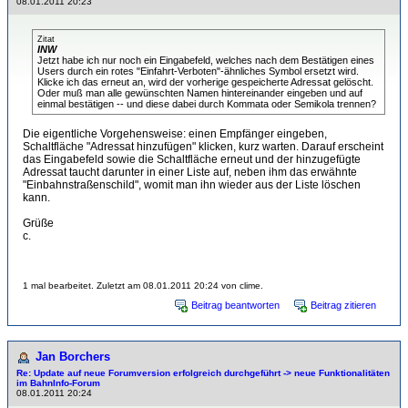
08.01.2011 20:23
Zitat
INW
Jetzt habe ich nur noch ein Eingabefeld, welches nach dem Bestätigen eines
Users durch ein rotes "Einfahrt-Verboten"-ähnliches Symbol ersetzt wird.
Klicke ich das erneut an, wird der vorherige gespeicherte Adressat gelöscht.
Oder muß man alle gewünschten Namen hintereinander eingeben und auf
einmal bestätigen -- und diese dabei durch Kommata oder Semikola trennen?
Die eigentliche Vorgehensweise: einen Empfänger eingeben,
Schaltfläche "Adressat hinzufügen" klicken, kurz warten. Darauf erscheint
das Eingabefeld sowie die Schaltfläche erneut und der hinzugefügte
Adressat taucht darunter in einer Liste auf, neben ihm das erwähnte
"Einbahnstraßenschild", womit man ihn wieder aus der Liste löschen
kann.
Grüße
c.
1 mal bearbeitet. Zuletzt am 08.01.2011 20:24 von clime.
Beitrag beantworten
Beitrag zitieren
Jan Borchers
Re: Update auf neue Forumversion erfolgreich durchgeführt -> neue Funktionalitäten
im BahnInfo-Forum
08.01.2011 20:24