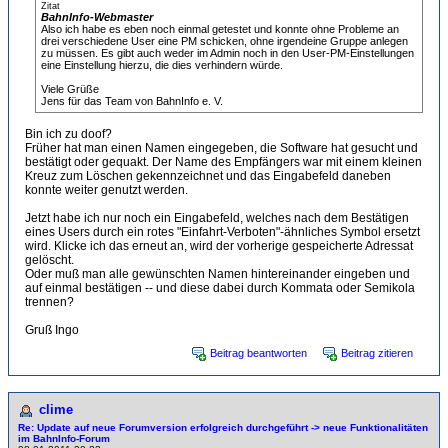
Zitat
BahnInfo-Webmaster
Also ich habe es eben noch einmal getestet und konnte ohne Probleme an
drei verschiedene User eine PM schicken, ohne irgendeine Gruppe anlegen
zu müssen. Es gibt auch weder im Admin noch in den User-PM-Einstellungen
eine Einstellung hierzu, die dies verhindern würde.
Viele Grüße
Jens für das Team von BahnInfo e. V.
Bin ich zu doof?
Früher hat man einen Namen eingegeben, die Software hat gesucht und
bestätigt oder gequakt. Der Name des Empfängers war mit einem kleinen
Kreuz zum Löschen gekennzeichnet und das Eingabefeld daneben
konnte weiter genutzt werden.
Jetzt habe ich nur noch ein Eingabefeld, welches nach dem Bestätigen
eines Users durch ein rotes "Einfahrt-Verboten"-ähnliches Symbol ersetzt
wird. Klicke ich das erneut an, wird der vorherige gespeicherte Adressat
gelöscht.
Oder muß man alle gewünschten Namen hintereinander eingeben und
auf einmal bestätigen -- und diese dabei durch Kommata oder Semikola
trennen?
Gruß Ingo
Beitrag beantworten
Beitrag zitieren
clime
Re: Update auf neue Forumversion erfolgreich durchgeführt -> neue Funktionalitäten
im BahnInfo-Forum