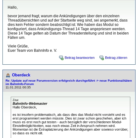
Hallo,
bevor jemand fragt, warum die Ankündigungen über den einzelnen
Threadübersichten und auf der Startseite weg sind, sei angemerkt, dass
dies kein Fehler sondern beabsichtigt ist. Wie haben das Modul so
konfiguriert, dass Ankündigungs-Thread 14 Tage angepriesen werden.
Diese 14 Tage gelten ab Datum der Threaderstellung und sind in beiden
Fällen um.
Viele Grüße,
Euer Team von BahnInfo e. V.
Beitrag beantworten
Beitrag zitieren
Oberdeck
Re: Update auf neue Forumversion erfolgreich durchgeführt -> neue Funktionalitäten
im BahnInfo-Forum
11.01.2011 00:35
Zitat
BahnInfo-Webmaster
Hallo Oberdeck,
es ist insofern problematisch, als dass dies das Modul nicht vorsieht und es
erst programmiert werden müsste. Dies ist zwar schon geschehen, aber ich
muss es erst noch gut testen - auch bezüglich der verschiedenen Modul-
Einstellmöglichkeiten, was noch etwas Zeit in Anspruch nehmen wird.
Momentan ist die Extraplatzierung der Ankündigungen aber sowieso vorrüber,
so dass es nicht eilt.