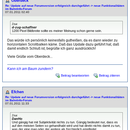
Oberdeck
Re: Update auf neue Forumversion erfolgreich durchgeführt -> neue Funktionalitäten
im BahnInfo-Forum
07.01.2011 02:40
Zitat
d-zug-schaffner
1200 Pixel Bildbreite sollte es meiner Meinung schon gerne sein.
Das würde ich persönlich keinesfalls gutheißen, da es dann wieder zu
horizontalen Scrollbalken käme. Daß das Update dazu geführt hat, daß
damit endlich Schluß ist, begrüße ich ganz ausdrücklich!
Viele Grüße vom Oberdeck...
Kann ich am Baum zundern?
Beitrag beantworten
Beitrag zitieren
Efchen
Re: Update auf neue Forumversion erfolgreich durchgeführt -> neue Funktionalitäten
im BahnInfo-Forum
07.01.2011 11:33
Zitat
DanHo
Und gängig hat mit Subjektivität nichts zu tun. Gängig bedeutet nur, dass es
auf den meisten Seiten so gehandhabt wird und hat direkt nichts damit zu tun,
was der eine mag oder der andere als fürchterlich empfindet.