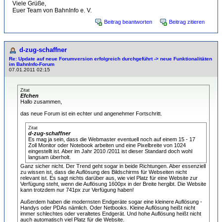
Viele Grüße,
Euer Team von BahnInfo e. V.
Beitrag beantworten
Beitrag zitieren
d-zug-schaffner
Re: Update auf neue Forumversion erfolgreich durchgeführt -> neue Funktionalitäten
im BahnInfo-Forum
07.01.2011 02:15
Zitat
Efchen
Hallo zusammen,
das neue Forum ist ein echter und angenehmer Fortschritt.
Zitat
d-zug-schaffner
Es mag ja sein, dass die Webmaster eventuell noch auf einem 15 - 17
Zoll Monitor oder Notebook arbeiten und eine Pixelbreite von 1024
eingestellt ist. Aber im Jahr 2010 /2011 ist dieser Standard doch wohl
langsam überholt.
Ganz sicher nicht. Der Trend geht sogar in beide Richtungen. Aber essenziell
zu wissen ist, dass die Auflösung des Bildschirms für Webseiten nicht
relevant ist. Es sagt nichts darüber aus, wie viel Platz für eine Website zur
Verfügung steht, wenn die Auflösung 1600px in der Breite hergibt. Die Website
kann trotzdem nur 741px zur Verfügung haben!
Außerdem haben die modernsten Endgeräte sogar eine kleinere Auflösung -
Handys oder PDAs nämlich. Oder Netbooks. Kleine Auflösung heißt nicht
immer schlechtes oder veraltetes Endgerät. Und hohe Auflösung heißt nicht
auch automatisch viel Platz für die Website.