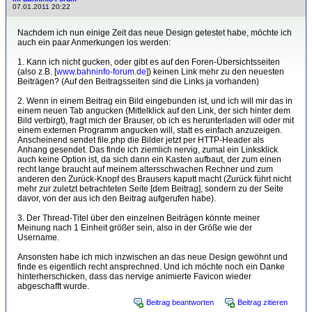
07.01.2011 20:22
Nachdem ich nun einige Zeit das neue Design getestet habe, möchte ich
auch ein paar Anmerkungen los werden:
1. Kann ich nicht gucken, oder gibt es auf den Foren-Übersichtsseiten
(also z.B. [
www.bahninfo-forum.de
]) keinen Link mehr zu den neuesten
Beiträgen? (Auf den Beitragsseiten sind die Links ja vorhanden)
2. Wenn in einem Beitrag ein Bild eingebunden ist, und ich will mir das in
einem neuen Tab angucken (Mittelklick auf den Link, der sich hinter dem
Bild verbirgt), fragt mich der Brauser, ob ich es herunterladen will oder mit
einem externen Programm angucken will, statt es einfach anzuzeigen.
Anscheinend sendet file.php die Bilder jetzt per HTTP-Header als
Anhang gesendet. Das finde ich ziemlich nervig, zumal ein Linksklick
auch keine Option ist, da sich dann ein Kasten aufbaut, der zum einen
recht lange braucht auf meinem altersschwachen Rechner und zum
anderen den Zurück-Knopf des Brausers kaputt macht (Zurück führt nicht
mehr zur zuletzt betrachteten Seite [dem Beitrag], sondern zu der Seite
davor, von der aus ich den Beitrag aufgerufen habe).
3. Der Thread-Titel über den einzelnen Beiträgen könnte meiner
Meinung nach 1 Einheit größer sein, also in der Größe wie der
Username.
Ansonsten habe ich mich inzwischen an das neue Design gewöhnt und
finde es eigentlich recht ansprechned. Und ich möchte noch ein Danke
hinterherschicken, dass das nervige animierte Favicon wieder
abgeschafft wurde.
Beitrag beantworten
Beitrag zitieren