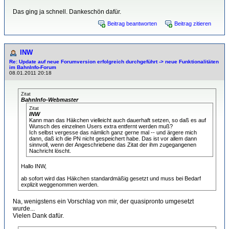
Das ging ja schnell. Dankeschön dafür.
Beitrag beantworten
Beitrag zitieren
INW
Re: Update auf neue Forumversion erfolgreich durchgeführt -> neue Funktionalitäten
im BahnInfo-Forum
08.01.2011 20:18
Zitat
BahnInfo-Webmaster
Zitat
INW
Kann man das Häkchen vielleicht auch dauerhaft setzen, so daß es auf
Wunsch des einzelnen Users extra entfernt werden muß?
Ich selbst vergesse das nämlich ganz gerne mal -- und ärgere mich
dann, daß ich die PN nicht gespeichert habe. Das ist vor allem dann
sinnvoll, wenn der Angeschriebene das Zitat der ihm zugegangenen
Nachricht löscht.
Hallo INW,
ab sofort wird das Häkchen standardmäßig gesetzt und muss bei Bedarf
explizit weggenommen werden.
Na, wenigstens ein Vorschlag von mir, der quasipronto umgesetzt
wurde...
Vielen Dank dafür.