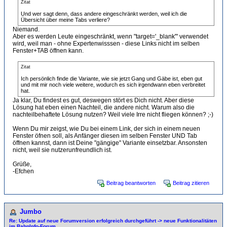
Zitat
Und wer sagt denn, dass andere eingeschränkt werden, weil ich die
Übersicht über meine Tabs verliere?
Niemand.
Aber es werden Leute eingeschränkt, wenn "target='_blank'" verwendet
wird, weil man - ohne Expertenwisssen - diese Links nicht im selben
Fenster+TAB öffnen kann.
Zitat
Ich persönlich finde die Variante, wie sie jetzt Gang und Gäbe ist, eben gut
und mit mir noch viele weitere, wodurch es sich irgendwann eben verbreitet
hat.
Ja klar, Du findest es gut, deswegen stört es Dich nicht. Aber diese
Lösung hat eben einen Nachteil, die andere nicht. Warum also die
nachteilbehaftete Lösung nutzen? Weil viele Irre nicht fliegen können? ;-)
Wenn Du mir zeigst, wie Du bei einem Link, der sich in einem neuen
Fenster öfnen soll, als Anfänger diesen im selben Fenster UND Tab
öffnen kannst, dann ist Deine "gängige" Variante einsetzbar. Ansonsten
nicht, weil sie nutzerunfreundlich ist.
Grüße,
-Efchen
Beitrag beantworten
Beitrag zitieren
Jumbo
Re: Update auf neue Forumversion erfolgreich durchgeführt -> neue Funktionalitäten
im BahnInfo-Forum