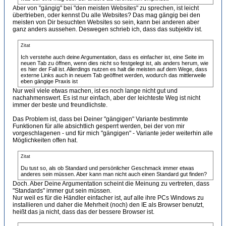
Aber von "gängig" bei "den meisten Websites" zu sprechen, ist leicht
übertrieben, oder kennst Du alle Websites? Das mag gängig bei den
meisten von Dir besuchten Websites so sein, kann bei anderen aber
ganz anders aussehen. Deswegen schrieb ich, dass das subjektiv ist.
Zitat
Ich verstehe auch deine Argumentation, dass es einfacher ist, eine Seite im
neuen Tab zu öffnen, wenn dies nicht so festgelegt ist, als anders herum, wie
es hier der Fall ist. Allerdings nutzen es halt die meisten auf dem Wege, dass
externe Links auch in neuem Tab geöffnet werden, wodurch das mittlerweile
eben gängige Praxis ist
Nur weil viele etwas machen, ist es noch lange nicht gut und
nachahmenswert. Es ist nur einfach, aber der leichteste Weg ist nicht
immer der beste und freundlichste.
Das Problem ist, dass bei Deiner "gängigen" Variante bestimmte
Funktionen für alle absichtlich gesperrt werden, bei der von mir
vorgeschlagenen - und für mich "gängigen" - Variante jeder weiterhin alle
Möglichkeiten offen hat.
Zitat
Du tust so, als ob Standard und persönlicher Geschmack immer etwas
anderes sein müssen. Aber kann man nicht auch einen Standard gut finden?
Doch. Aber Deine Argumentation scheint die Meinung zu vertreten, dass
"Standards" immer gut sein müssen.
Nur weil es für die Händler einfacher ist, auf alle ihre PCs Windows zu
installieren und daher die Mehrheit (noch) den IE als Browser benutzt,
heißt das ja nicht, dass das der bessere Browser ist.