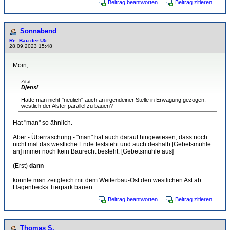
Beitrag beantworten
Beitrag zitieren
Sonnabend
Re: Bau der U5
28.09.2023 15:48
Moin,
Zitat
Djensi
...
Hatte man nicht "neulich" auch an irgendeiner Stelle in Erwägung gezogen,
westlich der Alster parallel zu bauen?
Hat "man" so ähnlich.
Aber - Überraschung - "man" hat auch darauf hingewiesen, dass noch
nicht mal das westliche Ende feststeht und auch deshalb [Gebetsmühle
an] immer noch kein Baurecht besteht. [Gebetsmühle aus]
(Erst)
dann
könnte man zeitgleich mit dem Weiterbau-Ost den westlichen Ast ab
Hagenbecks Tierpark bauen.
Beitrag beantworten
Beitrag zitieren
Thomas S.