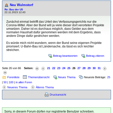
Neu Wulmstorf
Re: Bau der U5
22.11.2023 12:43
Zunächst einmal betrifft das Urteil des Verfassungsgerichts nur die
Corona-Mittel. Aber der Bund will ja viele dieser dort verorteten Projekte
umsetzen. Daher ist es durchaus möglich, dass Gelder aus dem
normalen Haushalt dafür genommen werden mit dem Ergebnis, dass
andere Dinge dafür gestrichen werden.
Es würde mich nicht wundern, wenn der Bund seine eigenen Projekte
priorisiert. U-Bahn-Bau ist Ländersache, da lässt es sich leichter
streichen.
Beitrag beantworten
Beitrag zitieren
Seite 26 von 66
Seiten:
21
22
23
24
25
26
27
28
29
30
31
Forenliste
Themenübersicht
Neues Thema
Neueste Beiträge:
25
|
50
|
100
|
in allen Foren
Neueres Thema
Älteres Thema
Druckansicht
Sorry, in diesem Forum dürfen nur registrierte Benutzer schreiben.