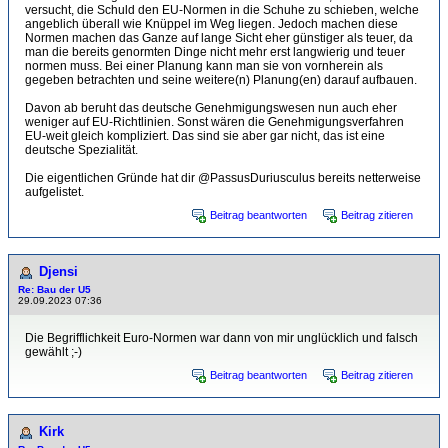
versucht, die Schuld den EU-Normen in die Schuhe zu schieben, welche
angeblich überall wie Knüppel im Weg liegen. Jedoch machen diese
Normen machen das Ganze auf lange Sicht eher günstiger als teuer, da
man die bereits genormten Dinge nicht mehr erst langwierig und teuer
normen muss. Bei einer Planung kann man sie von vornherein als
gegeben betrachten und seine weitere(n) Planung(en) darauf aufbauen.
Davon ab beruht das deutsche Genehmigungswesen nun auch eher
weniger auf EU-Richtlinien. Sonst wären die Genehmigungsverfahren
EU-weit gleich kompliziert. Das sind sie aber gar nicht, das ist eine
deutsche Spezialität.
Die eigentlichen Gründe hat dir @PassusDuriusculus bereits netterweise
aufgelistet.
Beitrag beantworten
Beitrag zitieren
Djensi
Re: Bau der U5
29.09.2023 07:36
Die Begrifflichkeit Euro-Normen war dann von mir unglücklich und falsch
gewählt ;-)
Beitrag beantworten
Beitrag zitieren
Kirk