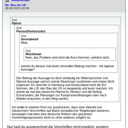
Re: Bau der U5
28.09.2023 22:08
Zitat
Djensi
Zitat
PassusDuriusculus
Zitat
Sonnabend
Moin,
Zitat
Wutzkman
Nein, das Problem sind nicht die Euro-Normen, wirklich nicht.
kannst du daraus mal einen sinnvollen Beitrag machen - mit eigener
Aussage?
Der Beitrag der Aussage ist doch eindeutig ein Widersprechen von
Djensis Aussage und ich würde Wutzkman zustimmen und meine Sicht
ergänzen: Es sind hier in Hamburg und Deutschland nicht die EU-
Normen, die z.B. den Bau der U5 so langwierig und teuer machen. Ich
würde da mal das deutsche Planrecht, Nimbys und die fünfzig
Extrarunden, die Planungen zur Kompromissfindungen oder nach
Wahlen brauchen, in den Ring werfen.
Ich wollte in meinem Post nur ausdrücken, dass eine Vielzahl von
(deutschen) Vorschriften auf Basis europäischer Regelungen basieren,
weswegen mal eben eine deutsche Reform des gesamten
Genehmigungswustes nicht so ohne weiteres möglich ist.
Nur hast du ausgerechnet die Vorschriften nicht erwähnt, sondern