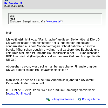
Re: Bau der U5
22.11.2023 12:38
Zitat
NVB
Endstation Sengelmannstraße [
www.zeit.de
]?
Moin,
ich weiß jetzt nicht wozu "Panikmache" an dieser Stelle nötig ist. Die U5-
Ost wird nicht aus dem Klimafonds der Bundesregierung bezahlt,
sondern eben aus dem Sondervermögen Schnellbahnbau - das wie
bereits früher schon deutlich erwähnt - real existierendes Buchgeld und
kein Kreditvolumen ist und aus Haushaltsmitteln der FHH und nicht der
BRD finanziert ist. (Und ja, das real vorhandene Geld reicht sogar für die
U5-Ost)
Abgesehen davon, wieso sollte man bei gesicherter Finanzierung der
U5-Ost eigentlich den Bau
teilweise
einstellen?
Man kann ja noch so für eine Straßenbahn sein, aber die U5 kommt.
Kann jeder finden, wie er will.
DT5 Online - Seit 2012 die Website rund um Hamburgs Nahverkehr:
[
www.dt5online.de
]
Beitrag beantworten
Beitrag zitieren