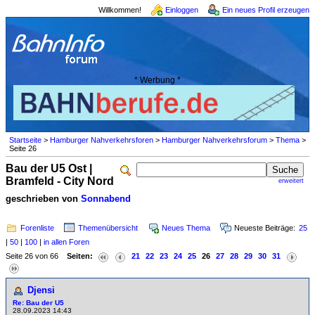
Willkommen!
Einloggen
Ein neues Profil erzeugen
* Werbung *
Startseite
>
Hamburger Nahverkehrsforen
>
Hamburger Nahverkehrsforum
>
Thema
>
Seite 26
Bau der U5 Ost |
Bramfeld - City Nord
erweitert
geschrieben von
Sonnabend
Forenliste
Themenübersicht
Neues Thema
Neueste Beiträge:
25
|
50
|
100
|
in allen Foren
Seite 26 von 66
Seiten:
21
22
23
24
25
26
27
28
29
30
31
Djensi
Re: Bau der U5
28.09.2023 14:43