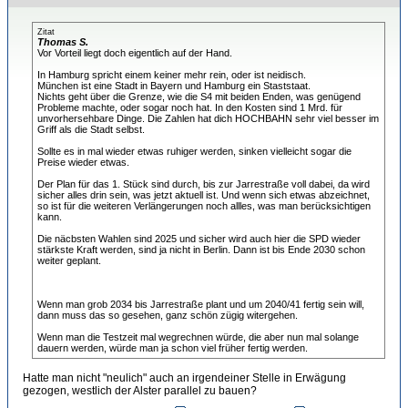
Zitat
Thomas S.
Vor Vorteil liegt doch eigentlich auf der Hand.
In Hamburg spricht einem keiner mehr rein, oder ist neidisch.
München ist eine Stadt in Bayern und Hamburg ein Staststaat.
Nichts geht über die Grenze, wie die S4 mit beiden Enden, was genügend
Probleme machte, oder sogar noch hat. In den Kosten sind 1 Mrd. für
unvorhersehbare Dinge. Die Zahlen hat dich HOCHBAHN sehr viel besser im
Griff als die Stadt selbst.
Sollte es in mal wieder etwas ruhiger werden, sinken vielleicht sogar die
Preise wieder etwas.
Der Plan für das 1. Stück sind durch, bis zur Jarrestraße voll dabei, da wird
sicher alles drin sein, was jetzt aktuell ist. Und wenn sich etwas abzeichnet,
so ist für die weiteren Verlängerungen noch allles, was man berücksichtigen
kann.
Die näcbsten Wahlen sind 2025 und sicher wird auch hier die SPD wieder
stärkste Kraft werden, sind ja nicht in Berlin. Dann ist bis Ende 2030 schon
weiter geplant.
Wenn man grob 2034 bis Jarrestraße plant und um 2040/41 fertig sein will,
dann muss das so gesehen, ganz schön zügig witergehen.
Wenn man die Testzeit mal wegrechnen würde, die aber nun mal solange
dauern werden, würde man ja schon viel früher fertig werden.
Hatte man nicht "neulich" auch an irgendeiner Stelle in Erwägung
gezogen, westlich der Alster parallel zu bauen?