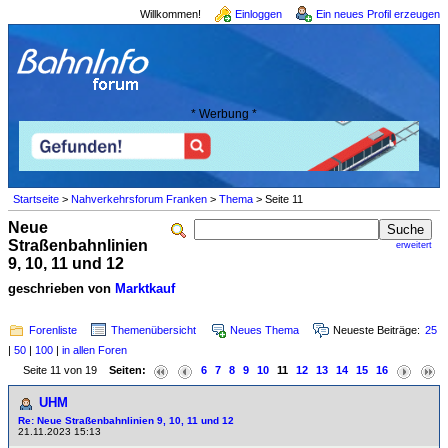
Willkommen!
Einloggen
Ein neues Profil erzeugen
* Werbung *
Startseite
>
Nahverkehrsforum Franken
>
Thema
> Seite 11
Neue
Straßenbahnlinien
erweitert
9, 10, 11 und 12
geschrieben von
Marktkauf
Forenliste
Themenübersicht
Neues Thema
Neueste Beiträge:
25
|
50
|
100
|
in allen Foren
Seite 11 von 19
Seiten:
6
7
8
9
10
11
12
13
14
15
16
UHM
Re: Neue Straßenbahnlinien 9, 10, 11 und 12
21.11.2023 15:13