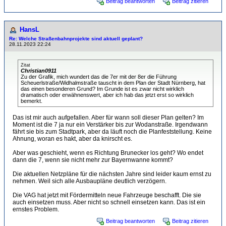
Beitrag beantworten
Beitrag zitieren
HansL
Re: Welche Straßenbahnprojekte sind aktuell geplant?
28.11.2023 22:24
Zitat
Christian0911
Zu der Grafik, mich wundert das die 7er mit der 8er die Führung
Scheuerlstraße/Widhalmstraße tauscht in dem Plan der Stadt Nürnberg, hat
das einen besonderen Grund? Im Grunde ist es zwar nicht wirklich
dramatisch oder erwähnenswert, aber ich hab das jetzt erst so wirklich
bemerkt.
Das ist mir auch aufgefallen. Aber für wann soll dieser Plan gelten? Im
Moment ist die 7 ja nur ein Verstärker bis zur Wodanstraße. Irgendwann
fährt sie bis zum Stadtpark, aber da läuft noch die Planfeststellung. Keine
Ahnung, woran es hakt, aber da knirscht es.
Aber was geschieht, wenn es Richtung Brunecker los geht? Wo endet
dann die 7, wenn sie nicht mehr zur Bayernwanne kommt?
Die aktuellen Netzpläne für die nächsten Jahre sind leider kaum ernst zu
nehmen. Weil sich alle Ausbaupläne deutlich verzögern.
Die VAG hat jetzt mit Fördermitteln neue Fahrzeuge beschafft. Die sie
auch einsetzen muss. Aber nicht so schnell einsetzen kann. Das ist ein
ernstes Problem.
Beitrag beantworten
Beitrag zitieren