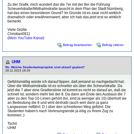
Zu der Grafik, mich wundert das die 7er mit der 8er die Führung
Scheuerlstraße/Widhalmstraße tauscht in dem Plan der Stadt Nürnberg,
hat das einen besonderen Grund? Im Grunde ist es zwar nicht wirklich
dramatisch oder erwähnenswert, aber ich hab das jetzt erst so wirklich
bemerkt.
Viele Grüße
Christian0911
(
Mein YouTube-Kanal
)
Beitrag beantworten
Beitrag zitieren
UHM
Re: Welche Straßenbahnprojekte sind aktuell geplant?
28.11.2023 18:29
Gefühlsmäßig würde ich darauf tippen, daß jemand so nachgedacht hat:
Über die Widhalmstraße ist es schneller als über die Scheurlstraße. Da
jetzt die 7 aber eine Gradlerslinie ist kommt es nicht so darauf an, daß sie
schnell ist, sondern mehr bei der 8. Da dann am Ende des Ausbaus die 7
aber zu den Top-10-Linien gehört (lol, sind ja weniger als 10) überholt sie
an Bedeutung die 8 und wird deshalb (auch weil dann ja ganz
Langwasser mitfährt :D ) über den schnelleren Weg geführt. Die
Studenten haben's nach Vorlesungsende ja eilig zu ihrem Zug zu
kommen ;)
Tschö
UHM