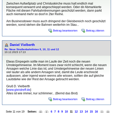
Zwischen Aufseßplatz und Christuskirche muss halt endlich mal
konsequent verwarnt und abgeschleppt werden. Oder dir Abmarkierte
Fläche mit diesen Fahrbahntrennungen geschützt werden, dann parkt
auch niemand mehr so doof in 2ter Reihe.
Am Businesstower muss auch dringend der Gleisbereich noch geschützt
werden, sonst stehen die Bahnen weiterhin im Stau...
Beitrag beantworten
Beitrag zitieren
Daniel Vielberth
Re: Neue Straßenbahnlinien 9, 10, 11 und 12
10.12.2023 17:13
Etwas Einpegeln sollte man im Laufe der Zeit noch die neuen
Umsteigehinweise. Im Moment isses zwar nicht schlecht, wenn die neuen
Ansagen welche Linie das ist, und Umsteigehinweise der neuen Linien
viel lauter als alle andern Ansagen sind, damit die Leute erschreckt
aufpassen, aber irgend wann wenns alle wissen, sollten die auf gleiche
Lautstärke wie der Rest der Ansage gebracht werden.
Gruß D. Vielberth
[
www.gleistreff.de
]
Alles ist wie immer, nur schlimmer... (Bernd das Brot)
Beitrag beantworten
Beitrag zitieren
Seite 11 von 19
Seiten:
6
7
8
9
10
11
12
13
14
15
16