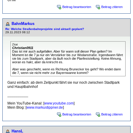
UHM
Beitrag beantworten
Beitrag zitieren
BahnMarkus
Re: Welche Straßenbahnprojekte sind aktuell geplant?
29.11.2023 08:12
Zitat
Christian0911
Das ist mir auch aufgefallen. Aber für wann soll dieser Plan gelten? Im
Moment ist die 7 ja nur ein Verstärker bis zur Wodanstraße. Irgendwann fährt
sie bis zum Stadtpark, aber da läuft noch die Planfeststellung. Keine Ahnung,
woran es hakt, aber da knirscht es.
Aber was geschieht, wenn es Richtung Brunecker los geht? Wo endet dann
die 7, wenn sie nicht mehr zur Bayernwanne kommt?
Ganz einfach: ab dem Zeitpunkt fährt sie nur noch zwischen Stadtpark
und Hauptbahnhof
__________
Mein YouTube-Kanal: [
www.youtube.com
]
Mein Blog: [
www.markustippner.de
]
Beitrag beantworten
Beitrag zitieren
HansL