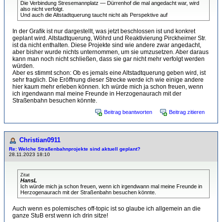
Die Verbindung Stresemannplatz — Dürrenhof die mal angedacht war, wird
also nicht verfolgt.
Und auch die Altstadtquerung taucht nicht als Perspektive auf
In der Grafik ist nur dargestellt, was jetzt beschlossen ist und konkret
geplant wird. Altstadtquerung, Wöhrd und Reaktivierung Pirckheimer Str.
ist da nicht enthalten. Diese Projekte sind wie andere zwar angedacht,
aber bisher wurde nichts unternommen, um sie umzusetzen. Aber daraus
kann man noch nicht schließen, dass sie gar nicht mehr verfolgt werden
würden.
Aber es stimmt schon: Ob es jemals eine Altstadtquerung geben wird, ist
sehr fraglich. Die Eröffnung dieser Strecke werde ich wie einige andere
hier kaum mehr erleben können. Ich würde mich ja schon freuen, wenn
ich irgendwann mal meine Freunde in Herzogenaurach mit der
Straßenbahn besuchen könnte.
Beitrag beantworten
Beitrag zitieren
Christian0911
Re: Welche Straßenbahnprojekte sind aktuell geplant?
28.11.2023 18:10
Zitat
HansL
Ich würde mich ja schon freuen, wenn ich irgendwann mal meine Freunde in
Herzogenaurach mit der Straßenbahn besuchen könnte.
Auch wenn es polemisches off-topic ist so glaube ich allgemein an die
ganze StuB erst wenn ich drin sitze!