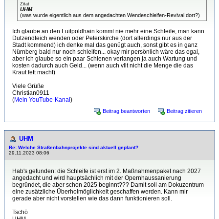
Zitat
UHM
(was wurde eigentlich aus dem angedachten Wendeschleifen-Revival dort?)
Ich glaube an den Luitpoldhain kommt nie mehr eine Schleife, man kann
Dutzendteich wenden oder Peterskirche (dort allerdings nur aus der
Stadt kommend) ich denke mal das genügt auch, sonst gibt es in ganz
Nürnberg bald nur noch schleifen... okay mir persönlich wäre das egal,
aber ich glaube so ein paar Schienen verlangen ja auch Wartung und
kosten dadurch auch Geld... (wenn auch vllt nicht die Menge die das
Kraut fett macht)
Viele Grüße
Christian0911
(
Mein YouTube-Kanal
)
Beitrag beantworten
Beitrag zitieren
UHM
Re: Welche Straßenbahnprojekte sind aktuell geplant?
29.11.2023 08:06
Hab's gefunden: die Schleife ist erst im 2. Maßnahmenpaket nach 2027
angedacht und wird hauptsächlich mit der Opernhaussanierung
begründet, die aber schon 2025 beginnt??? Damit soll am Dokuzentrum
eine zusätzliche Überholmöglichkeit geschaffen werden. Kann mir
gerade aber nicht vorstellen wie das dann funktionieren soll.
Tschö