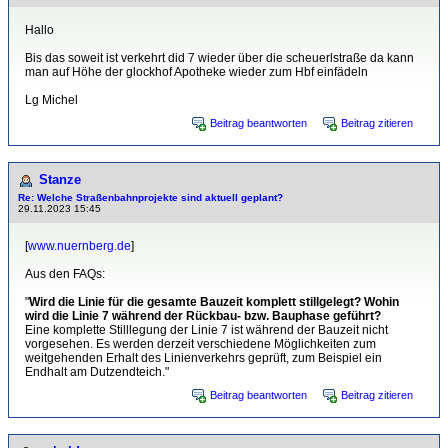
Hallo
Bis das soweit ist verkehrt did 7 wieder über die scheuerlstraße da kann
man auf Höhe der glockhof Apotheke wieder zum Hbf einfädeln
Lg Michel
Beitrag beantworten
Beitrag zitieren
Stanze
Re: Welche Straßenbahnprojekte sind aktuell geplant?
29.11.2023 15:45
[
www.nuernberg.de
]
Aus den FAQs:
"
Wird die Linie für die gesamte Bauzeit komplett stillgelegt? Wohin
wird die Linie 7 während der Rückbau- bzw. Bauphase geführt?
Eine komplette Stilllegung der Linie 7 ist während der Bauzeit nicht
vorgesehen. Es werden derzeit verschiedene Möglichkeiten zum
weitgehenden Erhalt des Linienverkehrs geprüft, zum Beispiel ein
Endhalt am Dutzendteich."
Beitrag beantworten
Beitrag zitieren