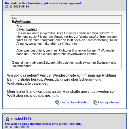
Re: Welche Straßenbahnprojekte sind aktuell geplant?
29.11.2023 08:39
Zitat
BahnMarkus
Zitat
Christian0911
Das ist mir auch aufgefallen. Aber für wann soll dieser Plan gelten? Im
Moment ist die 7 ja nur ein Verstärker bis zur Wodanstraße. Irgendwann
fährt sie bis zum Stadtpark, aber da läuft noch die Planfeststellung. Keine
Ahnung, woran es hakt, aber da knirscht es.
Aber was geschieht, wenn es Richtung Brunecker los geht? Wo endet
dann die 7, wenn sie nicht mehr zur Bayernwanne kommt?
Ganz einfach: ab dem Zeitpunkt fährt sie nur noch zwischen Stadtpark und
Hauptbahnhof
Wie soll das gehen? Aus der Wendeschleife kommt man nur Richtung
Bahnhofstraße heraus. Wenn, dann wird über Scheuerl- und
Widhalmstraße gewendet.
Mein letzter Stand war, dass an der Hainstraße gewendet werden soll.
Weiß aber nicht, ob das noch gilt.
Beitrag beantworten
Beitrag zitieren
michel1979
Re: Welche Straßenbahnprojekte sind aktuell geplant?
29.11.2023 09:29