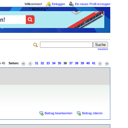
Willkommen!
Einloggen
Ein neues Profil erzeugen
* Werbung *
erweitert
von 45
Seiten:
31
32
33
34
35
36
37
38
39
40
41
Beitrag beantworten
Beitrag zitieren