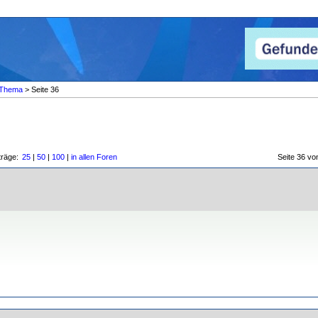
Thema
> Seite 36
träge:
25
|
50
|
100
|
in allen Foren
Seite 36 