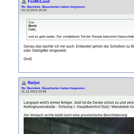
FoxMcLoud
Re: Barmbek: Bauarbeiten haben begonnen
01.12.2013 20:34
Zitat
Boris
Hallo,
und es geht weiter. Der verbliebene Teil der Rampe bekommt Glasscheibe
Genau das dachte ich mir auch. Entweder gehen die Scheiben zu Bru
oder Stahlgitter eingesetzt
Gruß
Railjet
Re: Barmbek: Bauarbeiten haben begonnen
11.12.2013 23:59
Langsam wird's immer fertiger. Jetzt ist die Decke schon zu und ver
Kellinghusenstraße - Schlump (- Hauptbahnhof Süd) / Wandsbek-Garte
Am Vordach rechts klebt noch eine provisorische Beschilderung: