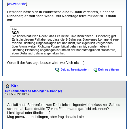
[
www.ndr.de
]
Demnach hätte sich in Blankenese eine S-Bahn verfahren, fuhr nach
Pinneberg anstatt nach Wedel. Auf Nachfrage teilte mir der NDR dann
mit:
Zitat
NDR
Sie haben natürlich Recht, dass es keine Linie Blankenese - Pinneberg gibt.
Es ist in diesem Fall aber so, dass die S-Bahn aus Blankenes kommend eine
falsche Richtung eingeschlagen hat und nicht, wie eigentlich vorgesehen,
über Altona weiter Richtung Poppenbüttel gefahren ist, sondern eben in
Richtung Pinneberg abgebogen ist und an der nächstmöglichen Haltestelle,
eben Diebsteich, dann angehalten hat.
Obs mit der Aussage besser wird, weiß ich nicht :)
Beitrag beantworten
Beitrag zitieren
Kirk
Re: Sammelthread Störungen S-Bahn [2]
12.05.2022 10:57
Anstatt nach Bahrenfeld zum Diebsteich....irgendwie ´n klassiker. Gab es
schon mal. Kann der/die TZ vom Führerstand garnicht erkennen?
Lichtsignal oder ähnliches?
Mag provozierend klingen, aber frag das als Laie.