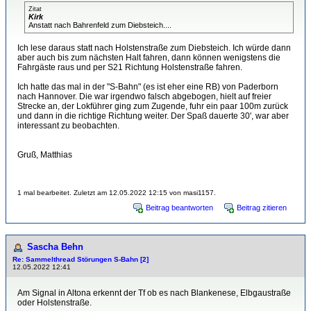
Zitat
Kirk
Anstatt nach Bahrenfeld zum Diebsteich....
Ich lese daraus statt nach Holstenstraße zum Diebsteich. Ich würde dann
aber auch bis zum nächsten Halt fahren, dann können wenigstens die
Fahrgäste raus und per S21 Richtung Holstenstraße fahren.
Ich hatte das mal in der "S-Bahn" (es ist eher eine RB) von Paderborn
nach Hannover. Die war irgendwo falsch abgebogen, hielt auf freier
Strecke an, der Lokführer ging zum Zugende, fuhr ein paar 100m zurück
und dann in die richtige Richtung weiter. Der Spaß dauerte 30', war aber
interessant zu beobachten.
Gruß, Matthias
1 mal bearbeitet. Zuletzt am 12.05.2022 12:15 von masi1157.
Beitrag beantworten
Beitrag zitieren
Sascha Behn
Re: Sammelthread Störungen S-Bahn [2]
12.05.2022 12:41
Am Signal in Altona erkennt der Tf ob es nach Blankenese, Elbgaustraße
oder Holstenstraße.