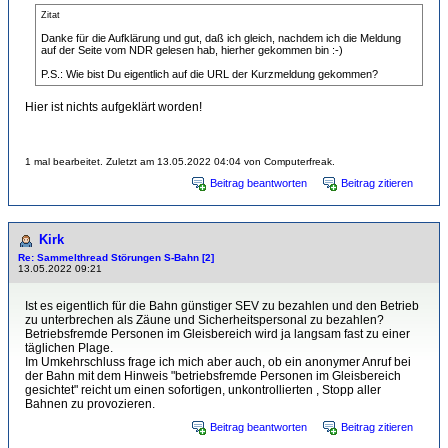
Zitat
Danke für die Aufklärung und gut, daß ich gleich, nachdem ich die Meldung
auf der Seite vom NDR gelesen hab, hierher gekommen bin :-)
P.S.: Wie bist Du eigentlich auf die URL der Kurzmeldung gekommen?
Hier ist nichts aufgeklärt worden!
1 mal bearbeitet. Zuletzt am 13.05.2022 04:04 von Computerfreak.
Beitrag beantworten
Beitrag zitieren
Kirk
Re: Sammelthread Störungen S-Bahn [2]
13.05.2022 09:21
Ist es eigentlich für die Bahn günstiger SEV zu bezahlen und den Betrieb
zu unterbrechen als Zäune und Sicherheitspersonal zu bezahlen?
Betriebsfremde Personen im Gleisbereich wird ja langsam fast zu einer
täglichen Plage.
Im Umkehrschluss frage ich mich aber auch, ob ein anonymer Anruf bei
der Bahn mit dem Hinweis "betriebsfremde Personen im Gleisbereich
gesichtet" reicht um einen sofortigen, unkontrollierten , Stopp aller
Bahnen zu provozieren.
Beitrag beantworten
Beitrag zitieren