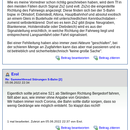
Wie es meine Vorredner schon richtig geschrieben haben, wird dem Tf in
den meisten Fällen durch Signal Zs2 (und evtl. Zs2v) die eingestellte
Richtung des Fahrwegs angezeigt. Diese finden sich bei der S-Bahn
bspw. in Ohlsdorf, Eidelstedt, Altona, Hauptbahnhof und absolut exotisch
an einem Gleis in Buxtehude mit unterschiedlichen Kennbuchstaben -
zumeist selbsterklärend. Dort wo es kein Zs2 gibt (bspw. Neugraben,
Blankenese, Holstenstraße oder Diebsteich) wird es aus der
Signalstellung ersichtlich, in welche Richtung der Fahrweg liegt und
entsprechend Langsamfahrt oder Fahrt signalisiert.
Bei einer Fehlleitung haben also immer zwei Akteure "geschlafen", bei
der schieren Menge an Zugfahrten kann das aber mal passieren und es
ist betrieblich und sicherheitstechnisch "keine große Sache".
Beitrag beantworten
Beitrag zitieren
Erol
Re: Sammelthread Störungen S-Bahn [2]
05.06.2022 22:34
Eigentlich sollte jetzt eine S21 ab Stellingen Richtung Bergedorf fahren,
fällt aber aus, wie immer ohne Angabe von Gründen.
Wir haben immer noch Corona, die Bahn sollte dafür sorgen, dass so
wenig Gedränge wie möglich entsteht. So klappt das nicht!!
1 mal bearbeitet. Zuletzt am 05.06.2022 22:37 von Erol.
Beitrag beantworten
Beitrag zitieren