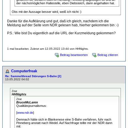
der nächstmöglichen Haltestelle, eben Diebsteich, dann angehalten hat.
Obs mit der Aussage besser wird, weiß ich nicht :)
Danke für die Aufklärung und gut, daß ich gleich, nachdem ich die
Meldung auf der Seite vom NDR gelesen hab, hierher gekommen bin :-)
P.S.: Wie bist Du eigentlich auf die URL der Kurzmeldung gekommen?
1 mal bearbeitet. Zuletzt am 12.05.2022 13:44 von HHNights.
Beitrag beantworten
Beitrag zitieren
Computerfreak
Re: Sammelthread Störungen S-Bahn [2]
13.05.2022 04:02
Zitat
HHNights
Zitat
BruceMcLaren
Qualitätsjournalismus:
[
www.ndr.de
]
Demnach hätte sich in Blankenese eine S-Bahn verfahren, fuhr nach
Pinneberg anstatt nach Wedel. Auf Nachfrage teilte mir der NDR dann
mit: