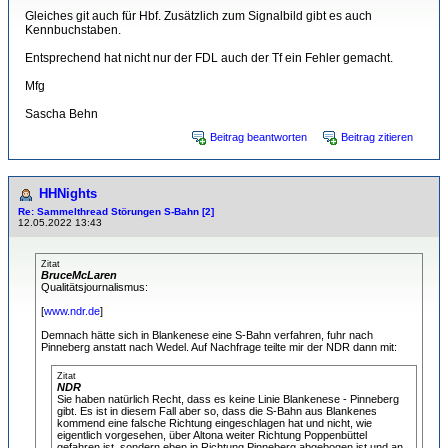
Gleiches git auch für Hbf. Zusätzlich zum Signalbild gibt es auch
Kennbuchstaben.
Entsprechend hat nicht nur der FDL auch der Tf ein Fehler gemacht.
Mfg
Sascha Behn
Beitrag beantworten
Beitrag zitieren
HHNights
Re: Sammelthread Störungen S-Bahn [2]
12.05.2022 13:43
Zitat
BruceMcLaren
Qualitätsjournalismus:
[
www.ndr.de
]
Demnach hätte sich in Blankenese eine S-Bahn verfahren, fuhr nach
Pinneberg anstatt nach Wedel. Auf Nachfrage teilte mir der NDR dann mit:
Zitat
NDR
Sie haben natürlich Recht, dass es keine Linie Blankenese - Pinneberg
gibt. Es ist in diesem Fall aber so, dass die S-Bahn aus Blankenes
kommend eine falsche Richtung eingeschlagen hat und nicht, wie
eigentlich vorgesehen, über Altona weiter Richtung Poppenbüttel
gefahren ist, sondern eben in Richtung Pinneberg abgebogen ist und an