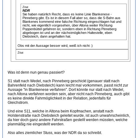
Zitat
NDR
Sie haben natürlich Recht, dass es keine Linie Blankenese -
Pinneberg gibt. Es ist in diesem Fall aber so, dass die S-Bahn aus
Blankenes kommend eine falsche Richtung eingeschlagen hat und
nicht, wie eigentlich vorgesehen, über Altona weiter Richtung
Poppenbüttel gefahren ist, sondern eben in Richtung Pinneberg
abgebogen ist und an der nächstmöglichen Haltestelle, eben
Diebsteich, dann angehalten hat.
Obs mit der Aussage besser wird, weiß ich nicht :)
Zitat
Was ist denn nun genau passiert?
S1 statt nach Wedel, nach Pinneberg geschickt (genauer statt nach
Bahrenfeld nach Diebsteich) kann leicht mal vorkommen, passt nicht zur
Aussage "in Blankenese verfahren". Dort könnte nur statt nach Wedel,
nach Altona verfahren worden sein, aber nicht nach Pinneberg, auch gibt
es keine direkte Fahrmöglichkeit in der Relation, jedenfalls für
Gleichstrom.
Und eine S11, welche in Altona beim Kopfmachen, anstatt nach
Holstenstraße nach Diebsteich geleitet wurde, ist auch unwahrscheinlich,
da hier doch ganz andere Fahrstraßen gestellt werden müssten, welche
planmäßig nie eingestellt werden.
Also alles ziemlicher Stuss, was der NDR da so schreibt.