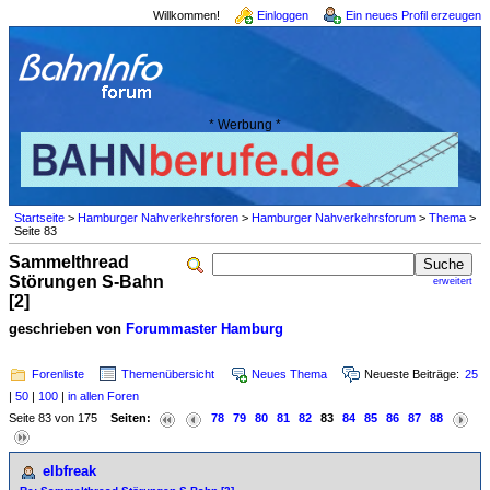
Willkommen!
Einloggen
Ein neues Profil erzeugen
* Werbung *
Startseite
>
Hamburger Nahverkehrsforen
>
Hamburger Nahverkehrsforum
>
Thema
>
Seite 83
Sammelthread
Störungen S-Bahn
erweitert
[2]
geschrieben von
Forummaster Hamburg
Forenliste
Themenübersicht
Neues Thema
Neueste Beiträge:
25
|
50
|
100
|
in allen Foren
Seite 83 von 175
Seiten:
78
79
80
81
82
83
84
85
86
87
88
elbfreak