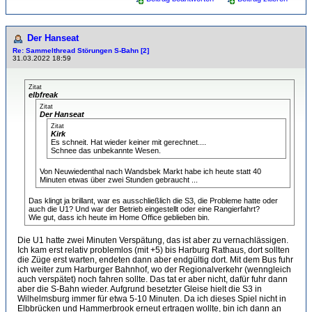
Der Hanseat
Re: Sammelthread Störungen S-Bahn [2]
31.03.2022 18:59
Zitat
elbfreak
Zitat
Der Hanseat
Zitat
Kirk
Es schneit. Hat wieder keiner mit gerechnet....
Schnee das unbekannte Wesen.
Von Neuwiedenthal nach Wandsbek Markt habe ich heute statt 40
Minuten etwas über zwei Stunden gebraucht ...
Das klingt ja brillant, war es ausschließlich die S3, die Probleme hatte oder
auch die U1? Und war der Betrieb eingestellt oder eine Rangierfahrt?
Wie gut, dass ich heute im Home Office geblieben bin.
Die U1 hatte zwei Minuten Verspätung, das ist aber zu vernachlässigen.
Ich kam erst relativ problemlos (mit +5) bis Harburg Rathaus, dort sollten
die Züge erst warten, endeten dann aber endgültig dort. Mit dem Bus fuhr
ich weiter zum Harburger Bahnhof, wo der Regionalverkehr (wenngleich
auch verspätet) noch fahren sollte. Das tat er aber nicht, dafür fuhr dann
aber die S-Bahn wieder. Aufgrund besetzter Gleise hielt die S3 in
Wilhelmsburg immer für etwa 5-10 Minuten. Da ich dieses Spiel nicht in
Elbbrücken und Hammerbrook erneut ertragen wollte, bin ich dann an