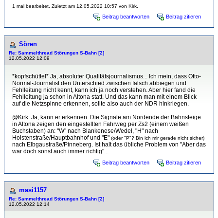
1 mal bearbeitet. Zuletzt am 12.05.2022 10:57 von Kirk.
Beitrag beantworten
Beitrag zitieren
Sören
Re: Sammelthread Störungen S-Bahn [2]
12.05.2022 12:09
*kopfschüttel* Ja, absoluter Qualitätsjournalismus... Ich mein, dass Otto-
Normal-Journalist den Unterschied zwischen falsch abbiegen und
Fehlleitung nicht kennt, kann ich ja noch verstehen. Aber hier fand die
Fehlleitung ja schon in Altona statt. Und das kann man mit einem Blick
auf die Netzspinne erkennen, sollte also auch der NDR hinkriegen.
@Kirk: Ja, kann er erkennen. Die Signale am Nordende der Bahnsteige
in Altona zeigen den eingestellten Fahrweg per Zs2 (einem weißen
Buchstaben) an: "W" nach Blankenese/Wedel, "H" nach
Holstenstraße/Hauptbahnhof und "E"
(oder "P"? Bin ich mir gerade nicht sicher)
nach Elbgaustraße/Pinneberg. Ist halt das übliche Problem von "Aber das
war doch sonst auch immer richtig"...
Beitrag beantworten
Beitrag zitieren
masi1157
Re: Sammelthread Störungen S-Bahn [2]
12.05.2022 12:14