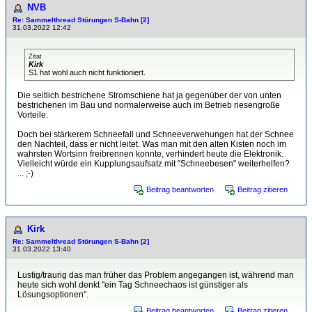
NVB
Re: Sammelthread Störungen S-Bahn [2]
31.03.2022 12:42
Zitat
Kirk
S1 hat wohl auch nicht funktioniert.
Die seitlich bestrichene Stromschiene hat ja gegenüber der von unten
bestrichenen im Bau und normalerweise auch im Betrieb riesengroße
Vorteile.
Doch bei stärkerem Schneefall und Schneeverwehungen hat der Schnee
den Nachteil, dass er nicht leitet. Was man mit den alten Kisten noch im
wahrsten Wortsinn freibrennen konnte, verhindert heute die Elektronik.
Vielleicht würde ein Kupplungsaufsatz mit "Schneebesen" weiterhelfen?
... ;-)
Beitrag beantworten
Beitrag zitieren
Kirk
Re: Sammelthread Störungen S-Bahn [2]
31.03.2022 13:40
Lustig/traurig das man früher das Problem angegangen ist, während man
heute sich wohl denkt "ein Tag Schneechaos ist günstiger als
Lösungsoptionen".
Beitrag beantworten
Beitrag zitieren