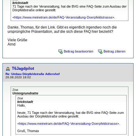
krickstadt
71 Tage nach der Veranstaltung, hat die BVG eine FAQ-Seite zum Ausbau der
Dörpfeldstraße online gestellt:
<
https://www.meinetram.de/de/FAQ-Veranstaltung-Doerpfeldstrasse
>.
Danke, Thomas, für den Link. Gibt es eigentlich irgendwo noch die
ursprüngliche Präsentation, auf die sich diese FAQ hier bezieht?
Viele Grüße
Arnd
Beitrag beantworten
Beitrag zitieren
T6Jagdpilot
Re: Umbau Dörpfeldstraße Adlershof
26.08.2020 18:02
Zitat
Untergrundratte
Zitat
krickstadt
Hallo,
heute, 71 Tage nach der Veranstaltung, hat die BVG eine FAQ-Seite zum
Ausbau der Dörpfeldstraße online gestellt:
<
https://www.meinetram.de/de/FAQ-Veranstaltung-Doerpfeldstrasse
>.
Gruß, Thomas