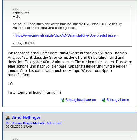
Zitat
krickstadt
Hallo,
heute, 71 Tage nach der Veranstaltung, hat die BVG eine FAQ-Seite zum
Ausbau der Dörpfeldstraße online gestellt:
<
https://www.meinetram.de/de/FAQ-Veranstaltung-Doerpfeldstrasse
>.
Gruß, Thomas
Interessant hierbei unter dem Punkt "Verkehrszahlen / Nutzen - Kosten -
Analyse" steht, dass die Strecke mit der 61 und 63 befahren wird und
dass dort Flexity der 40m-Variante zum Einsatz kommen sollen. Das wäre
eine schöne und nachvollziehbare Kapazitätssteigerung für die beiden
Linien. Aber bis dahin wird noch ne Menge Wasser der Spree
runterfließen.
LG
Im Untergrund liegen Tunnel ;-)
Beitrag beantworten
Beitrag zitieren
Arnd Hellinger
Re: Umbau Dörpfeldstraße Adlershof
26.08.2020 17:49
Zitat