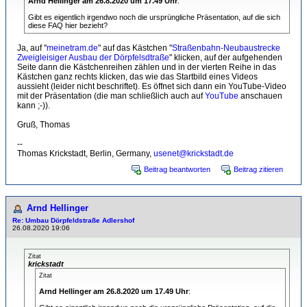
Arnd Hellinger am 26.8.2020 um 17.49 Uhr
:
Gibt es eigentlich irgendwo noch die ursprüngliche Präsentation, auf die sich
diese FAQ hier bezieht?
Ja, auf "
meinetram.de
" auf das Kästchen "
Straßenbahn-Neubaustrecke
Zweigleisiger Ausbau der Dörpfelsdtraße
" klicken, auf der aufgehenden
Seite dann die Kästchenreihen zählen und in der vierten Reihe in das
Kästchen ganz rechts klicken, das wie das Startbild eines Videos
aussieht (leider nicht beschriftet). Es öffnet sich dann ein YouTube-Video
mit der Präsentation (die man schließlich auch auf
YouTube
anschauen
kann ;-)).
Gruß, Thomas
--
Thomas Krickstadt, Berlin, Germany,
usenet@krickstadt.de
Beitrag beantworten
Beitrag zitieren
Arnd Hellinger
Re: Umbau Dörpfeldstraße Adlershof
26.08.2020 19:06
Zitat
krickstadt
Zitat
Arnd Hellinger am 26.8.2020 um 17.49 Uhr
: