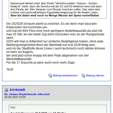
Interessant hierbei unter dem Punkt "Verkehrszahlen / Nutzen - Kosten -
Analyse" steht, dass die Strecke mit der 61 und 63 befahren wird und dass
dort Flexity der 40m-Variante zum Einsatz kommen sollen. Das wäre eine
schöne und nachvollziehbare Kapazitätssteigerung für die beiden Linien.
Aber bis dahin wird noch ne Menge Wasser der Spree runterfließen
.
Vor 2025/28 ist kaum damit zu rechnen. Es sei denn man baut den
Köpenicker Hof nochmals um-
und hat mit 40m Flexi eine noch geringere Abstellkapazität als jetzt mit
max 25 Gt6, wo der letzte Zug beim Einrücken vorn an der Rangierbude
steht..
2025 will man in Adlershof nur einfache Abstellgleise haben, ohne jede
Wartungsmöglichkeit-denn die Werkstatt soll erst 2028 fertig sein,
und ob die Stadthöfe diese Linien ( auch technisch) noch stellen können
ist mehr als fraglich,
die sind jetzt schon knapp mit dem Platz-abgesehen von der
Werkstattkapazität.
Für die 17 brauchts ja dann auch noch mehr Züge.
T6JP
Beitrag beantworten
Beitrag zitieren
krickstadt
Re: Umbau Dörpfeldstraße Adlershof
26.08.2020 18:06
Zitat