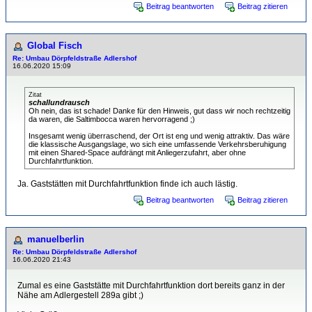
Beitrag beantworten
Beitrag zitieren
Global Fisch
Re: Umbau Dörpfeldstraße Adlershof
16.06.2020 15:09
Zitat
schallundrausch
Oh nein, das ist schade! Danke für den Hinweis, gut dass wir noch rechtzeitig
da waren, die Saltimbocca waren hervorragend ;)
Insgesamt wenig überraschend, der Ort ist eng und wenig attraktiv. Das wäre
die klassische Ausgangslage, wo sich eine umfassende Verkehrsberuhigung
mit einen Shared-Space aufdrängt mit Anliegerzufahrt, aber ohne
Durchfahrtfunktion.
Ja. Gaststätten mit Durchfahrtfunktion finde ich auch lästig.
Beitrag beantworten
Beitrag zitieren
manuelberlin
Re: Umbau Dörpfeldstraße Adlershof
16.06.2020 21:43
Zumal es eine Gaststätte mit Durchfahrtfunktion dort bereits ganz in der
Nähe am Adlergestell 289a gibt ;)