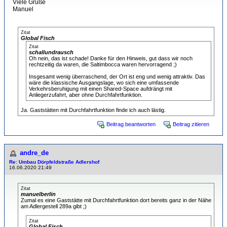
Viele Grüße
Manuel
Zitat
Global Fisch
Zitat
schallundrausch
Oh nein, das ist schade! Danke für den Hinweis, gut dass wir noch
rechtzeitig da waren, die Saltimbocca waren hervorragend ;)
Insgesamt wenig überraschend, der Ort ist eng und wenig attraktiv. Das
wäre die klassische Ausgangslage, wo sich eine umfassende
Verkehrsberuhigung mit einen Shared-Space aufdrängt mit
Anliegerzufahrt, aber ohne Durchfahrtfunktion.
Ja. Gaststätten mit Durchfahrtfunktion finde ich auch lästig.
Beitrag beantworten
Beitrag zitieren
andre_de
Re: Umbau Dörpfeldstraße Adlershof
16.06.2020 21:49
Zitat
manuelberlin
Zumal es eine Gaststätte mit Durchfahrtfunktion dort bereits ganz in der Nähe
am Adlergestell 289a gibt ;)
Zitat
Global Fisch