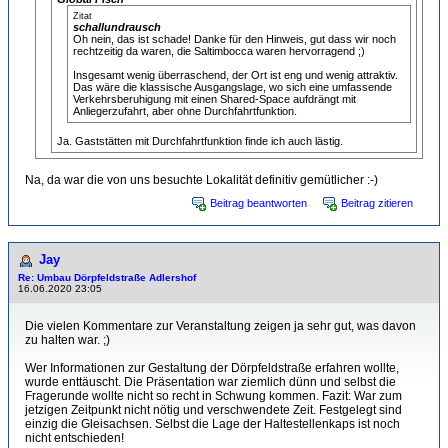
Zitat
schallundrausch
Oh nein, das ist schade! Danke für den Hinweis, gut dass wir noch
rechtzeitig da waren, die Saltimbocca waren hervorragend ;)
Insgesamt wenig überraschend, der Ort ist eng und wenig attraktiv.
Das wäre die klassische Ausgangslage, wo sich eine umfassende
Verkehrsberuhigung mit einen Shared-Space aufdrängt mit
Anliegerzufahrt, aber ohne Durchfahrtfunktion.
Ja. Gaststätten mit Durchfahrtfunktion finde ich auch lästig.
Na, da war die von uns besuchte Lokalität definitiv gemütlicher :-)
Beitrag beantworten
Beitrag zitieren
Jay
Re: Umbau Dörpfeldstraße Adlershof
16.06.2020 23:05
Die vielen Kommentare zur Veranstaltung zeigen ja sehr gut, was davon
zu halten war. ;)
Wer Informationen zur Gestaltung der Dörpfeldstraße erfahren wollte,
wurde enttäuscht. Die Präsentation war ziemlich dünn und selbst die
Fragerunde wollte nicht so recht in Schwung kommen. Fazit: War zum
jetzigen Zeitpunkt nicht nötig und verschwendete Zeit. Festgelegt sind
einzig die Gleisachsen. Selbst die Lage der Haltestellenkaps ist noch
nicht entschieden!