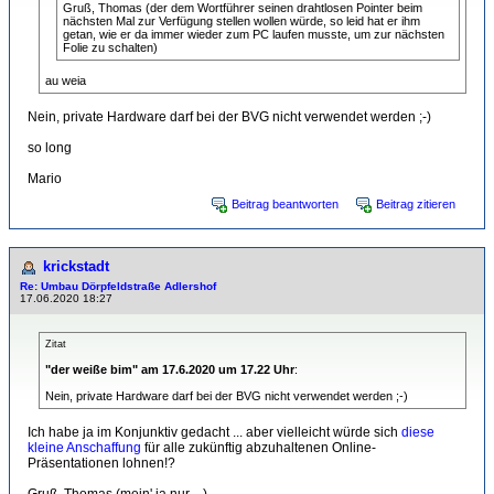
Gruß, Thomas (der dem Wortführer seinen drahtlosen Pointer beim
nächsten Mal zur Verfügung stellen wollen würde, so leid hat er ihm
getan, wie er da immer wieder zum PC laufen musste, um zur nächsten
Folie zu schalten)
au weia
Nein, private Hardware darf bei der BVG nicht verwendet werden ;-)
so long
Mario
Beitrag beantworten
Beitrag zitieren
krickstadt
Re: Umbau Dörpfeldstraße Adlershof
17.06.2020 18:27
Zitat
"der weiße bim" am 17.6.2020 um 17.22 Uhr
:
Nein, private Hardware darf bei der BVG nicht verwendet werden ;-)
Ich habe ja im Konjunktiv gedacht ... aber vielleicht würde sich
diese
kleine Anschaffung
für alle zukünftig abzuhaltenen Online-
Präsentationen lohnen!?