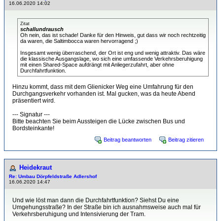
16.06.2020 14:02
Zitat
schallundrausch
Oh nein, das ist schade! Danke für den Hinweis, gut dass wir noch rechtzeitig
da waren, die Saltimbocca waren hervorragend ;)
Insgesamt wenig überraschend, der Ort ist eng und wenig attraktiv. Das wäre
die klassische Ausgangslage, wo sich eine umfassende Verkehrsberuhigung
mit einen Shared-Space aufdrängt mit Anliegerzufahrt, aber ohne
Durchfahrtfunktion.
Hinzu kommt, dass mit dem Glienicker Weg eine Umfahrung für den
Durchgangsverkehr vorhanden ist. Mal gucken, was da heute Abend
präsentiert wird.
--- Signatur ---
Bitte beachten Sie beim Aussteigen die Lücke zwischen Bus und
Bordsteinkante!
Beitrag beantworten
Beitrag zitieren
Heidekraut
Re: Umbau Dörpfeldstraße Adlershof
16.06.2020 14:47
Und wie löst man dann die Durchfahrtfunktion? Siehst Du eine
Umgehungsstraße? In der Straße bin ich ausnahmsweise auch mal für
Verkehrsberuhigung und Intensivierung der Tram.