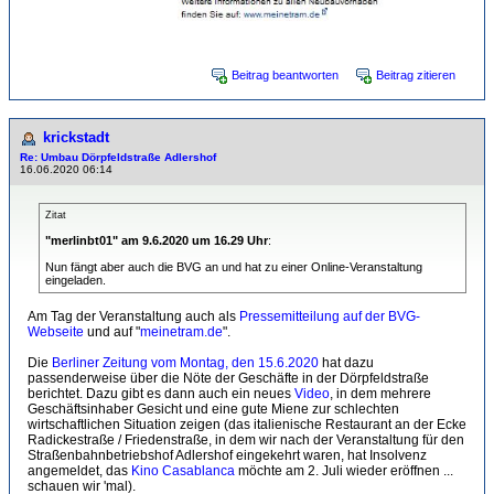
Beitrag beantworten
Beitrag zitieren
krickstadt
Re: Umbau Dörpfeldstraße Adlershof
16.06.2020 06:14
Zitat
"merlinbt01" am 9.6.2020 um 16.29 Uhr
:
Nun fängt aber auch die BVG an und hat zu einer Online-Veranstaltung
eingeladen.
Am Tag der Veranstaltung auch als
Pressemitteilung auf der BVG-
Webseite
und auf "
meinetram.de
".
Die
Berliner Zeitung vom Montag, den 15.6.2020
hat dazu
passenderweise über die Nöte der Geschäfte in der Dörpfeldstraße
berichtet. Dazu gibt es dann auch ein neues
Video
, in dem mehrere
Geschäftsinhaber Gesicht und eine gute Miene zur schlechten
wirtschaftlichen Situation zeigen (das italienische Restaurant an der Ecke
Radickestraße / Friedenstraße, in dem wir nach der Veranstaltung für den
Straßenbahnbetriebshof Adlershof eingekehrt waren, hat Insolvenz
angemeldet, das
Kino Casablanca
möchte am 2. Juli wieder eröffnen ...
schauen wir 'mal).