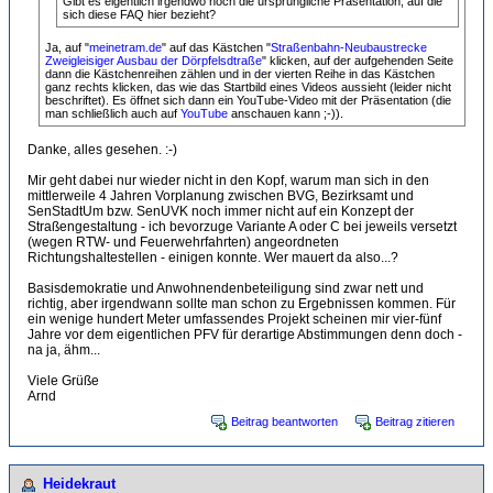
Gibt es eigentlich irgendwo noch die ursprüngliche Präsentation, auf die
sich diese FAQ hier bezieht?
Ja, auf "
meinetram.de
" auf das Kästchen "
Straßenbahn-Neubaustrecke
Zweigleisiger Ausbau der Dörpfelsdtraße
" klicken, auf der aufgehenden Seite
dann die Kästchenreihen zählen und in der vierten Reihe in das Kästchen
ganz rechts klicken, das wie das Startbild eines Videos aussieht (leider nicht
beschriftet). Es öffnet sich dann ein YouTube-Video mit der Präsentation (die
man schließlich auch auf
YouTube
anschauen kann ;-)).
Danke, alles gesehen. :-)
Mir geht dabei nur wieder nicht in den Kopf, warum man sich in den
mittlerweile 4 Jahren Vorplanung zwischen BVG, Bezirksamt und
SenStadtUm bzw. SenUVK noch immer nicht auf ein Konzept der
Straßengestaltung - ich bevorzuge Variante A oder C bei jeweils versetzt
(wegen RTW- und Feuerwehrfahrten) angeordneten
Richtungshaltestellen - einigen konnte. Wer mauert da also...?
Basisdemokratie und Anwohnendenbeteiligung sind zwar nett und
richtig, aber irgendwann sollte man schon zu Ergebnissen kommen. Für
ein wenige hundert Meter umfassendes Projekt scheinen mir vier-fünf
Jahre vor dem eigentlichen PFV für derartige Abstimmungen denn doch -
na ja, ähm...
Viele Grüße
Arnd
Beitrag beantworten
Beitrag zitieren
Heidekraut