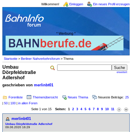
Willkommen!
Einloggen
Ein neues Profil erzeugen
* Werbung *
Startseite
>
Berliner Nahverkehrsforum
> Thema
Umbau
Dörpfeldstraße
erweitert
Adlershof
geschrieben von
merlinbt01
Forenliste
Themenübersicht
Neues Thema
Neueste Beiträge:
25
|
50
|
100
|
in allen Foren
Seite 1 von 15
Seiten:
1
2
3
4
5
6
7
8
9
10
11
merlinbt01
Umbau Dörpfeldstraße Adlershof
09.06.2020 16:29