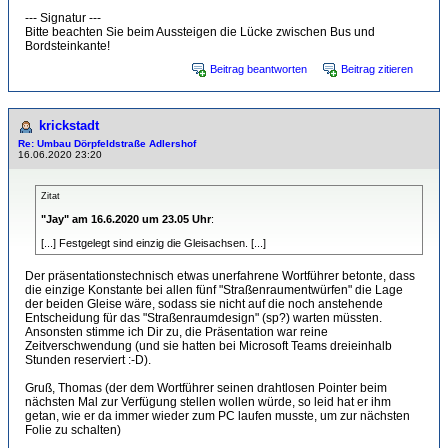
--- Signatur ---
Bitte beachten Sie beim Aussteigen die Lücke zwischen Bus und
Bordsteinkante!
Beitrag beantworten
Beitrag zitieren
krickstadt
Re: Umbau Dörpfeldstraße Adlershof
16.06.2020 23:20
Zitat
"Jay" am 16.6.2020 um 23.05 Uhr
:
[...] Festgelegt sind einzig die Gleisachsen. [...]
Der präsentationstechnisch etwas unerfahrene Wortführer betonte, dass
die einzige Konstante bei allen fünf "Straßenraumentwürfen" die Lage
der beiden Gleise wäre, sodass sie nicht auf die noch anstehende
Entscheidung für das "Straßenraumdesign" (sp?) warten müssten.
Ansonsten stimme ich Dir zu, die Präsentation war reine
Zeitverschwendung (und sie hatten bei Microsoft Teams dreieinhalb
Stunden reserviert :-D).
Gruß, Thomas (der dem Wortführer seinen drahtlosen Pointer beim
nächsten Mal zur Verfügung stellen wollen würde, so leid hat er ihm
getan, wie er da immer wieder zum PC laufen musste, um zur nächsten
Folie zu schalten)