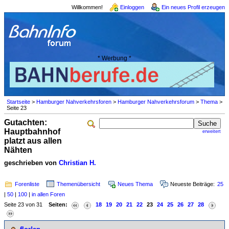
Willkommen!
Einloggen
Ein neues Profil erzeugen
* Werbung *
Startseite
>
Hamburger Nahverkehrsforen
>
Hamburger Nahverkehrsforum
>
Thema
>
Seite 23
Gutachten:
Hauptbahnhof
erweitert
platzt aus allen
Nähten
geschrieben von
Christian H.
Forenliste
Themenübersicht
Neues Thema
Neueste Beiträge:
25
|
50
|
100
|
in allen Foren
Seite 23 von 31
Seiten:
18
19
20
21
22
23
24
25
26
27
28