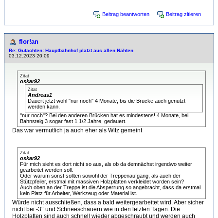
Beitrag beantworten
Beitrag zitieren
flor!an
Re: Gutachten: Hauptbahnhof platzt aus allen Nähten
03.12.2023 20:09
Zitat
oskar92
Zitat
Andreas1
Dauert jetzt wohl "nur noch" 4 Monate, bis die Brücke auch genutzt
werden kann.
"nur noch"? Bei den anderen Brücken hat es mindestens! 4 Monate, bei
Bahnsteig 3 sogar fast 1 1/2 Jahre, gedauert.
Das war vermutlich ja auch eher als Witz gemeint
Zitat
oskar92
Für mich sieht es dort nicht so aus, als ob da demnächst irgendwo weiter
gearbeitet werden soll.
Oder warum sonst sollten sowohl der Treppenaufgang, als auch der
Stützpfeiler, erstmal mit massiven Holzplatten verkleidet worden sein?
Auch oben an der Treppe ist die Absperrung so angebracht, dass da erstmal
kein Platz für Arbeiter, Werkzeug oder Material ist.
Würde nicht ausschließen, dass a bald weitergearbeitet wird. Aber sicher
nicht bei -3° und Schneeschauern wie in den letzten Tagen. Die
Holzplatten sind auch schnell wieder abgeschraubt und werden auch