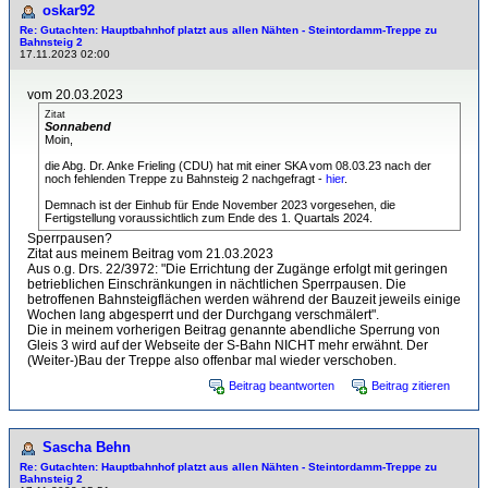
oskar92
Re: Gutachten: Hauptbahnhof platzt aus allen Nähten - Steintordamm-Treppe zu
Bahnsteig 2
17.11.2023 02:00
vom 20.03.2023
Zitat
Sonnabend
Moin,
die Abg. Dr. Anke Frieling (CDU) hat mit einer SKA vom 08.03.23 nach der
noch fehlenden Treppe zu Bahnsteig 2 nachgefragt -
hier
.
Demnach ist der Einhub für Ende November 2023 vorgesehen, die
Fertigstellung voraussichtlich zum Ende des 1. Quartals 2024.
Sperrpausen?
Zitat aus meinem Beitrag vom 21.03.2023
Aus o.g. Drs. 22/3972: "Die Errichtung der Zugänge erfolgt mit geringen
betrieblichen Einschränkungen in nächtlichen Sperrpausen. Die
betroffenen Bahnsteigflächen werden während der Bauzeit jeweils einige
Wochen lang abgesperrt und der Durchgang verschmälert".
Die in meinem vorherigen Beitrag genannte abendliche Sperrung von
Gleis 3 wird auf der Webseite der S-Bahn NICHT mehr erwähnt. Der
(Weiter-)Bau der Treppe also offenbar mal wieder verschoben.
Beitrag beantworten
Beitrag zitieren
Sascha Behn
Re: Gutachten: Hauptbahnhof platzt aus allen Nähten - Steintordamm-Treppe zu
Bahnsteig 2