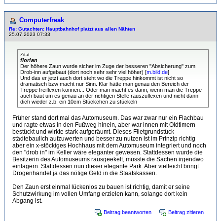
Computerfreak
Re: Gutachten: Hauptbahnhof platzt aus allen Nähten
25.07.2023 07:33
Zitat
flor!an
Der höhere Zaun wurde sicher im Zuge der besseren "Absicherung" zum
Drob-inn aufgebaut (dort noch sehr sehr viel höher) [
m.bild.de
]
Und das er jetzt auch dort steht wo die Treppe hinkommt ist nicht so
dramatisch bzw macht nur Sinn. Klar hätte man genau den Bereich der
Treppe freiflexen können... Oder man macht es dann, wenn man die Treppe
auch baut um es genau an der richtigen Stelle rauszuflexen und nicht dann
dich wieder z.b. ein 10cm Stückchen zu stückeln
Früher stand dort mal das Automuseum. Das war zwar nur ein Flachbau
und ragte etwas in den Fußweg hinein, aber war innen mit Oldtimern
bestückt und wirkte stark aufgeräumt. Dieses Filetgrundstück
städtebaulich aufzuwerten und besser zu nutzen ist im Prinzip richtig
aber ein x-stöckiges Hochhaus mit dem Automuseum integriert und noch
den "drob in" im Keller wäre eleganter gewesen. Stattdessen wurde die
Besitzerin des Automuseums rausgeekelt, musste die Sachen irgendwo
einlagern. Stattdessen nun dieser elegante Park. Aber vielleicht bringt
Drogenhandel ja das nötige Geld in die Staatskassen.
Den Zaun erst einmal lückenlos zu bauen ist richtig, damit er seine
Schutzwirkung im vollen Umfang erzielen kann, solange dort kein
Abgang ist.
Beitrag beantworten
Beitrag zitieren