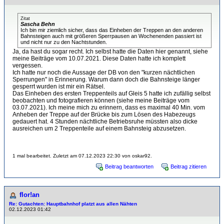
Zitat
Sascha Behn
Ich bin mir ziemlich sicher, dass das Einheben der Treppen an den anderen
Bahnsteigen auch mit größeren Sperrpausen an Wochenenden passiert ist
und nicht nur zu den Nachtstunden.
Ja, da hast du sogar recht. Ich selbst hatte die Daten hier genannt, siehe
meine Beiträge vom 10.07.2021. Diese Daten hatte ich komplett
vergessen.
Ich hatte nur noch die Aussage der DB von den "kurzen nächtlichen
Sperrungen" in Erinnerung. Warum dann doch die Bahnsteige länger
gesperrt wurden ist mir ein Rätsel.
Das Einheben des ersten Treppenteils auf Gleis 5 hatte ich zufällig selbst
beobachten und fotografieren können (siehe meine Beiträge vom
03.07.2021). Ich meine mich zu erinnern, dass es maximal 40 Min. vom
Anheben der Treppe auf der Brücke bis zum Lösen des Habezeugs
gedauert hat. 4 Stunden nächtliche Betriebsruhe müssten also dicke
ausreichen um 2 Treppenteile auf einem Bahnsteig abzusetzen.
1 mal bearbeitet. Zuletzt am 07.12.2023 22:30 von oskar92.
Beitrag beantworten
Beitrag zitieren
flor!an
Re: Gutachten: Hauptbahnhof platzt aus allen Nähten
02.12.2023 01:42