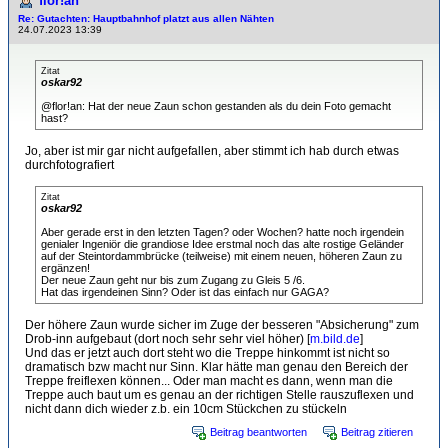
flor!an
Re: Gutachten: Hauptbahnhof platzt aus allen Nähten
24.07.2023 13:39
Zitat
oskar92
@flor!an: Hat der neue Zaun schon gestanden als du dein Foto gemacht
hast?
Jo, aber ist mir gar nicht aufgefallen, aber stimmt ich hab durch etwas
durchfotografiert
Zitat
oskar92
Aber gerade erst in den letzten Tagen? oder Wochen? hatte noch irgendein
genialer Ingeniör die grandiose Idee erstmal noch das alte rostige Geländer
auf der Steintordammbrücke (teilweise) mit einem neuen, höheren Zaun zu
ergänzen!
Der neue Zaun geht nur bis zum Zugang zu Gleis 5 /6.
Hat das irgendeinen Sinn? Oder ist das einfach nur GAGA?
Der höhere Zaun wurde sicher im Zuge der besseren "Absicherung" zum
Drob-inn aufgebaut (dort noch sehr sehr viel höher) [
m.bild.de
]
Und das er jetzt auch dort steht wo die Treppe hinkommt ist nicht so
dramatisch bzw macht nur Sinn. Klar hätte man genau den Bereich der
Treppe freiflexen können... Oder man macht es dann, wenn man die
Treppe auch baut um es genau an der richtigen Stelle rauszuflexen und
nicht dann dich wieder z.b. ein 10cm Stückchen zu stückeln
Beitrag beantworten
Beitrag zitieren