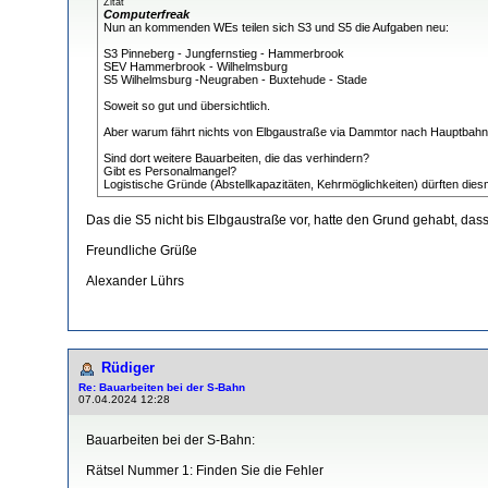
Zitat
Computerfreak
Nun an kommenden WEs teilen sich S3 und S5 die Aufgaben neu:
S3 Pinneberg - Jungfernstieg - Hammerbrook
SEV Hammerbrook - Wilhelmsburg
S5 Wilhelmsburg -Neugraben - Buxtehude - Stade
Soweit so gut und übersichtlich.
Aber warum fährt nichts von Elbgaustraße via Dammtor nach Hauptbahnho
Sind dort weitere Bauarbeiten, die das verhindern?
Gibt es Personalmangel?
Logistische Gründe (Abstellkapazitäten, Kehrmöglichkeiten) dürften diesma
Das die S5 nicht bis Elbgaustraße vor, hatte den Grund gehabt, das
Freundliche Grüße
Alexander Lührs
Rüdiger
Re: Bauarbeiten bei der S-Bahn
07.04.2024 12:28
Bauarbeiten bei der S-Bahn:
Rätsel Nummer 1: Finden Sie die Fehler