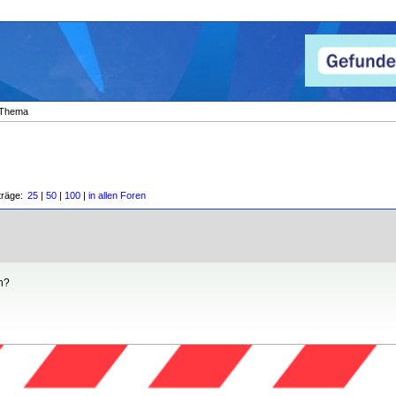
Thema
träge:
25
|
50
|
100
|
in allen Foren
n?