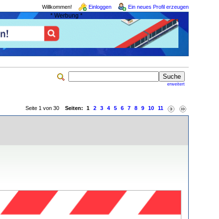
Willkommen!
Einloggen
Ein neues Profil erzeugen
* Werbung *
erweitert
Seite 1 von 30
Seiten:
1
2
3
4
5
6
7
8
9
10
11