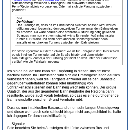
Mittelbahnsteig zwischen S-Bahngleis und südwärts führendem
Fern-/Regionalgleis vorgesehen. Oder hat sich die Planung inzwischen
geändert?
Zitat
DerMichael
Das Traurige ist, dass es im Endzustand nicht viel besser wird, weil es
völlig ausgeschlossen ist, den derzeitigen Tunnel unter den Bahnsteigen
zu erhalten. Da wäre nämlich eine stabilere Ausführung nötig gewesen.
So muss man nun erst vom stadteinwärts führenden Außenbahnsteig
runter zur Straße und dann beim anderen Bahnsteig wieder hoch,
anstelle eines direkten Tunnels zwischen den Bahnsteigen.
Ich stehe irgendwie auf dem Schlauch: wo ist für Fahrgäste der Unterschied,
ob sie in einen Tunnel oder auf die Straße hinab- und dann wieder
hinaufsteigen? Zumal ja der Fußweg gar nicht so weit unter der Bahntrasse
verläuft wie die Fahrbahn nebenan.
Ich bin da bei def und kann die Empörung in dieser Hinsicht nicht
nachvollziehen. Im Endzustand wird sich die Umsteigesituation deutlich
verbessert haben, weil die Fahrgäste entweder am selben Bahnsteig
gegenüber weiterfahren können oder unabhängig von
Schrankenschließzeiten den Bahnsteig wechseln können. Der größte
Quatsch, der aus der geänderten Bahnsteighöhe der Regionalbahn
resultierte, wurde auch vorab behoben, so dass es eine durchgehende
Bahnsteigplatte zwischen S- und Fernbahn gibt.
Dass es nun im aktuellen Bauzustand einen sehr langen Umsteigeweg
und dieser wohl auch sehr schlecht bis gar nicht ausgeschildert ist, halte
ich dagegen für durchaus kritikwürdig.
--- Signatur ---
Bitte beachten Sie beim Aussteigen die Lücke zwischen Bus und