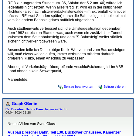
RE 8 zur ungeraden Stunde um .36, Abfahrt der S 2 um .40) würde ich
jedenfalls nicht setzen. Wenn alles fertig ist, wird es in der kritischeren
Richtung (also nach Elsterwerda/Finsterwalde - im Extremfall kommt der
nächste RE zwei Stunden später) durch die Bahnsteiggleichheit optimal,
vom fehlendem Bahnsteigdach natürlich abgesehen.
Auch stadteinwärts verbessert sich die Umsteigesituation gegenüber
dem 1992 erreichten Stand etwas, auch wenn ein zusätzlicher Tunnel
zwischen dem Seitenbahnsteig und dem "S-Bahnsteig" weiter südlich
sicher nicht verkehrt gewesen wäre.
Ansonsten teile ich Deine obige Kritik: Wer von und zum Bus umsteigen
will, muß etwas weiter laufen, immer verbunden mit dem dadurch
größeren Risiko, einen Anschluß zu verpassen.
Aber egal: Verkehrsträgerübergreifende Anschlußsicherung ist im VBB-
Land ohnehin kein Schwerpunkt,
Marienfelde.
Beitrag beantworten
Beitrag zitieren
GraphXBerlin
Re: Dresdner Bahn - Bauarbeiten in Berlin
06.04.2024 21:28
Neues Video von Sven Okas:
Ausbau Dresdner Bahn, Teil 130, Buckower Chaussee, Kamenzer