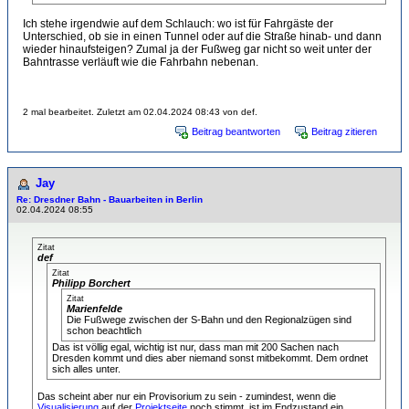
Ich stehe irgendwie auf dem Schlauch: wo ist für Fahrgäste der
Unterschied, ob sie in einen Tunnel oder auf die Straße hinab- und dann
wieder hinaufsteigen? Zumal ja der Fußweg gar nicht so weit unter der
Bahntrasse verläuft wie die Fahrbahn nebenan.
2 mal bearbeitet. Zuletzt am 02.04.2024 08:43 von def.
Beitrag beantworten
Beitrag zitieren
Jay
Re: Dresdner Bahn - Bauarbeiten in Berlin
02.04.2024 08:55
Zitat
def
Zitat
Philipp Borchert
Zitat
Marienfelde
Die Fußwege zwischen der S-Bahn und den Regionalzügen sind
schon beachtlich
Das ist völlig egal, wichtig ist nur, dass man mit 200 Sachen nach
Dresden kommt und dies aber niemand sonst mitbekommt. Dem ordnet
sich alles unter.
Das scheint aber nur ein Provisorium zu sein - zumindest, wenn die
Visualisierung
auf der
Projektseite
noch stimmt, ist im Endzustand ein