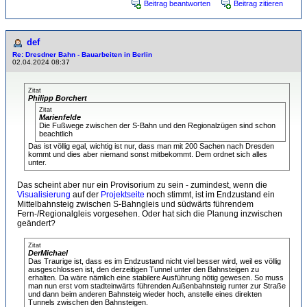
Beitrag beantworten
Beitrag zitieren
def
Re: Dresdner Bahn - Bauarbeiten in Berlin
02.04.2024 08:37
Zitat
Philipp Borchert
Zitat
Marienfelde
Die Fußwege zwischen der S-Bahn und den Regionalzügen sind schon
beachtlich
Das ist völlig egal, wichtig ist nur, dass man mit 200 Sachen nach Dresden
kommt und dies aber niemand sonst mitbekommt. Dem ordnet sich alles
unter.
Das scheint aber nur ein Provisorium zu sein - zumindest, wenn die
Visualisierung
auf der
Projektseite
noch stimmt, ist im Endzustand ein
Mittelbahnsteig zwischen S-Bahngleis und südwärts führendem
Fern-/Regionalgleis vorgesehen. Oder hat sich die Planung inzwischen
geändert?
Zitat
DerMichael
Das Traurige ist, dass es im Endzustand nicht viel besser wird, weil es völlig
ausgeschlossen ist, den derzeitigen Tunnel unter den Bahnsteigen zu
erhalten. Da wäre nämlich eine stabilere Ausführung nötig gewesen. So muss
man nun erst vom stadteinwärts führenden Außenbahnsteig runter zur Straße
und dann beim anderen Bahnsteig wieder hoch, anstelle eines direkten
Tunnels zwischen den Bahnsteigen.