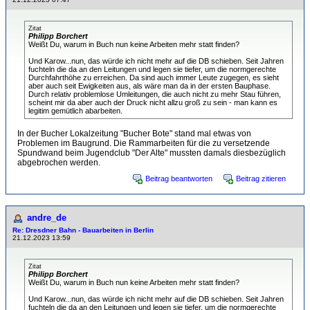
Zitat
Philipp Borchert
Weißt Du, warum in Buch nun keine Arbeiten mehr statt finden?
Und Karow...nun, das würde ich nicht mehr auf die DB schieben. Seit Jahren
fuchteln die da an den Leitungen und legen sie tiefer, um die normgerechte
Durchfahrthöhe zu erreichen. Da sind auch immer Leute zugegen, es sieht
aber auch seit Ewigkeiten aus, als wäre man da in der ersten Bauphase.
Durch relativ problemlose Umleitungen, die auch nicht zu mehr Stau führen,
scheint mir da aber auch der Druck nicht allzu groß zu sein - man kann es
legitim gemütlich abarbeiten.
In der Bucher Lokalzeitung "Bucher Bote" stand mal etwas von
Problemen im Baugrund. Die Rammarbeiten für die zu versetzende
Spundwand beim Jugendclub "Der Alte" mussten damals diesbezüglich
abgebrochen werden.
Beitrag beantworten
Beitrag zitieren
andre_de
Re: Dresdner Bahn - Bauarbeiten in Berlin
21.12.2023 13:59
Zitat
Philipp Borchert
Weißt Du, warum in Buch nun keine Arbeiten mehr statt finden?
Und Karow...nun, das würde ich nicht mehr auf die DB schieben. Seit Jahren
fuchteln die da an den Leitungen und legen sie tiefer, um die normgerechte