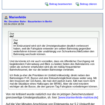
Beitrag beantworten
Beitrag zitieren
Marienfelde
Re: Dresdner Bahn - Bauarbeiten in Berlin
02.04.2024 18:59
Zitat
def
Zitat
Jay
Im Endzustand wird sich die Umsteigesituation deutlich verbessert
haben, weil die Fahrgäste entweder am selben Bahnsteig gegenüber
weiterfahren können oder unabhängig von Schrankenschließzeiten den
Bahnsteig wechseln können.
Und da könnte ich mir auch vorstellen, dass ein öffentlicher Durchgang mit
begleitendem Fahrradweg und Blick zu beiden Seiten des Bahndamms von
vielen als sicherer empfunden wird als ein mäßig frequentierter
Bahnhofstunnel, der nur die beiden Bahnsteige verbindet.
Ich finde ja eher die Prioritäten im Umfeld kritikwürdig: direkt neben den
Bahnsteigen P+R, Busse und eine Einkaufsmöglichkeit etwas weiter weg. Mit
den Insassen der 110 Autos, die man dort parken kann, füllt man noch nicht
mal die Sitzplätze eines Halbzuges der BR481. Aber die sind trotzdem
wichtiger als die Busse, die den ganzen Tag Fahrgäste vorbeibringen können.
Von mir kritisiert wurde natürlich nur die im jetzigen Zwischenzustand
grenzwertige Umsteigesituation, sh. hier: [
www.blankenfelde-mahlow.de
]
Auf die Vier-Minuten-Anschlüsse von Elsterwerda zur S 2 (Ankunft der