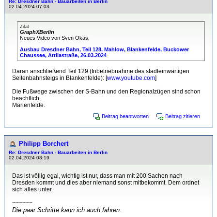
Re: Dresdner Bahn - Bauarbeiten in Berlin
02.04.2024 07:03
Zitat
GraphXBerlin
Neues Video von Sven Okas:
Ausbau Dresdner Bahn, Teil 128, Mahlow, Blankenfelde, Buckower
Chaussee, Attilastraße, 26.03.2024
Daran anschließend Teil 129 (Inbetriebnahme des stadteinwärtigen
Seitenbahnsteigs in Blankenfelde): [
www.youtube.com
]
Die Fußwege zwischen der S-Bahn und den Regionalzügen sind schon
beachtlich,
Marienfelde.
Beitrag beantworten
Beitrag zitieren
Philipp Borchert
Re: Dresdner Bahn - Bauarbeiten in Berlin
02.04.2024 08:19
Das ist völlig egal, wichtig ist nur, dass man mit 200 Sachen nach
Dresden kommt und dies aber niemand sonst mitbekommt. Dem ordnet
sich alles unter.
~~~~~~
Die paar Schritte kann ich auch fahren.