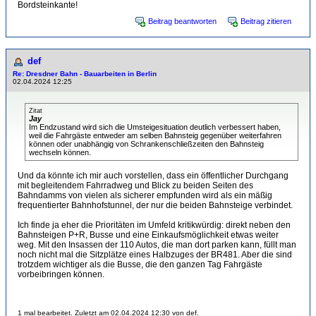
Bordsteinkante!
Beitrag beantworten
Beitrag zitieren
def
Re: Dresdner Bahn - Bauarbeiten in Berlin
02.04.2024 12:25
Zitat
Jay
Im Endzustand wird sich die Umsteigesituation deutlich verbessert haben,
weil die Fahrgäste entweder am selben Bahnsteig gegenüber weiterfahren
können oder unabhängig von Schrankenschließzeiten den Bahnsteig
wechseln können.
Und da könnte ich mir auch vorstellen, dass ein öffentlicher Durchgang
mit begleitendem Fahrradweg und Blick zu beiden Seiten des
Bahndamms von vielen als sicherer empfunden wird als ein mäßig
frequentierter Bahnhofstunnel, der nur die beiden Bahnsteige verbindet.
Ich finde ja eher die Prioritäten im Umfeld kritikwürdig: direkt neben den
Bahnsteigen P+R, Busse und eine Einkaufsmöglichkeit etwas weiter
weg. Mit den Insassen der 110 Autos, die man dort parken kann, füllt man
noch nicht mal die Sitzplätze eines Halbzuges der BR481. Aber die sind
trotzdem wichtiger als die Busse, die den ganzen Tag Fahrgäste
vorbeibringen können.
1 mal bearbeitet. Zuletzt am 02.04.2024 12:30 von def.