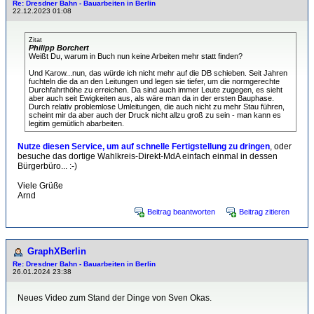
Re: Dresdner Bahn - Bauarbeiten in Berlin
22.12.2023 01:08
Zitat
Philipp Borchert
Weißt Du, warum in Buch nun keine Arbeiten mehr statt finden?
Und Karow...nun, das würde ich nicht mehr auf die DB schieben. Seit Jahren
fuchteln die da an den Leitungen und legen sie tiefer, um die normgerechte
Durchfahrthöhe zu erreichen. Da sind auch immer Leute zugegen, es sieht
aber auch seit Ewigkeiten aus, als wäre man da in der ersten Bauphase.
Durch relativ problemlose Umleitungen, die auch nicht zu mehr Stau führen,
scheint mir da aber auch der Druck nicht allzu groß zu sein - man kann es
legitim gemütlich abarbeiten.
Nutze diesen Service, um auf schnelle Fertigstellung zu dringen
, oder
besuche das dortige Wahlkreis-Direkt-MdA einfach einmal in dessen
Bürgerbüro... :-)
Viele Grüße
Arnd
Beitrag beantworten
Beitrag zitieren
GraphXBerlin
Re: Dresdner Bahn - Bauarbeiten in Berlin
26.01.2024 23:38
Neues Video zum Stand der Dinge von Sven Okas.