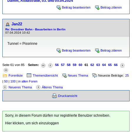
Damm, Attilastraße, 03. und 05.04.2024
Beitrag beantworten
Beitrag zitieren
Jan22
Re: Dresdner Bahn - Bauarbeiten in Berlin
07.04.2024 10:42
Tunnel = Pissrinne
Beitrag beantworten
Beitrag zitieren
Seite 61 von 85
Seiten:
56
57
58
59
60
61
62
63
64
65
66
Forenliste
Themenübersicht
Neues Thema
Neueste Beiträge:
25
|
50
|
100
|
in allen Foren
Neueres Thema
Älteres Thema
Druckansicht
Sorry, in diesem Forum dürfen nur registrierte Benutzer schreiben.
Hier klicken, um sich einzuloggen