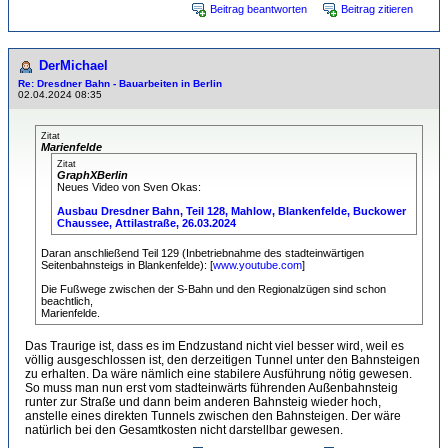
Beitrag beantworten
Beitrag zitieren
DerMichael
Re: Dresdner Bahn - Bauarbeiten in Berlin
02.04.2024 08:35
Zitat
Marienfelde
Zitat
GraphXBerlin
Neues Video von Sven Okas:
Ausbau Dresdner Bahn, Teil 128, Mahlow, Blankenfelde, Buckower
Chaussee, Attilastraße, 26.03.2024
Daran anschließend Teil 129 (Inbetriebnahme des stadteinwärtigen
Seitenbahnsteigs in Blankenfelde): [
www.youtube.com
]
Die Fußwege zwischen der S-Bahn und den Regionalzügen sind schon
beachtlich,
Marienfelde.
Das Traurige ist, dass es im Endzustand nicht viel besser wird, weil es
völlig ausgeschlossen ist, den derzeitigen Tunnel unter den Bahnsteigen
zu erhalten. Da wäre nämlich eine stabilere Ausführung nötig gewesen.
So muss man nun erst vom stadteinwärts führenden Außenbahnsteig
runter zur Straße und dann beim anderen Bahnsteig wieder hoch,
anstelle eines direkten Tunnels zwischen den Bahnsteigen. Der wäre
natürlich bei den Gesamtkosten nicht darstellbar gewesen.