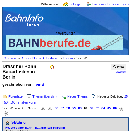
Willkommen!
Einloggen
Ein neues Profil erzeugen
* Werbung *
Startseite
>
Berliner Nahverkehrsforum
>
Thema
> Seite 61
Dresdner Bahn -
Bauarbeiten in
erweitert
Berlin
geschrieben von
TomB
Forenliste
Themenübersicht
Neues Thema
Neueste Beiträge:
25
|
50
|
100
|
in allen Foren
Seite 61 von 85
Seiten:
56
57
58
59
60
61
62
63
64
65
66
SBahner
Re: Dresdner Bahn - Bauarbeiten in Berlin
21.12.2023 07:47