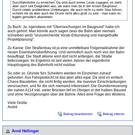
Durchfahrthöhe zu erreichen. Da sind auch immer Leute zugegen, es sieht
aber auch seit Ewigkeiten aus, als wäre man da in der ersten Bauphase.
Durch relativ problemlose Umleitungen, die auch nicht zu mehr Stau führen,
scheint mir da aber auch der Druck nicht allzu groß zu sein - man kann es
legitim gemütlich abarbeiten.
Zu Buch: Ja, irgendwas mit "Überraschungen im Baugrund" habe ich
auch gehört. Man könnte auch sagen (was die Bahn aber niemals
schreiben wird) "unzureichende Vorab-Erkundung und mangelhafte
Projektplanung".
Zu Karow: Der Straßenbau ist ja eine unmittelbare Folgemaßnahme der
neuen Eisenbahnüberführung. Und vermutlich auch noch von der Bahn
beauftragt. Die Stadt alleine wird dort nicht anfangen, die Straße
tieferzulegen. Im Ergebnis ist seit vielen Jahren der eigentliche
Hauptzugang des Bahnhofs nicht nutzbar.
So oder so, Gründe fürs Scheitern werden im Einzelnen zuhauf
gefunden. Aus Fahrgastsicht ist das aber alles egal. Da sind es einfach
Chaos-Baustellen, die nicht fertig werden, die massive Einschränkungen
verursachen, und für die sich niemand interessiert. Die Grunderneuerung
der nahen A114 inkl. vieler Brücken lief im Übrigen in der halben Bauzeit
und ohne Verzögerungen über die Bühne. Alles eine Frage des Wollens.
Viele Grüße
André
Beitrag beantworten
Beitrag zitieren
Arnd Hellinger