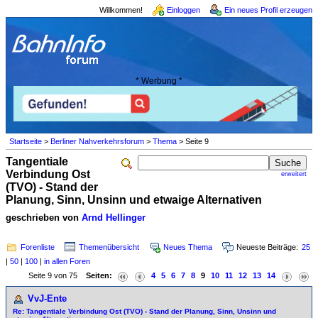
Willkommen!
Einloggen
Ein neues Profil erzeugen
* Werbung *
Startseite
>
Berliner Nahverkehrsforum
>
Thema
> Seite 9
Tangentiale
Verbindung Ost
erweitert
(TVO) - Stand der
Planung, Sinn, Unsinn und etwaige Alternativen
geschrieben von
Arnd Hellinger
Forenliste
Themenübersicht
Neues Thema
Neueste Beiträge:
25
|
50
|
100
|
in allen Foren
Seite 9 von 75
Seiten:
4
5
6
7
8
9
10
11
12
13
14
VvJ-Ente
Re: Tangentiale Verbindung Ost (TVO) - Stand der Planung, Sinn, Unsinn und