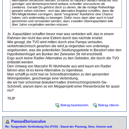
Alternativen verbessert werden. Ersteres ist natürlich deutlich einfacher und
günstiger und dementsprechend weitaus schneller umzusetzen als
zweiteres. Gerade Du gehörst doch zu denen, die die richtige Reihenfolge
gewahrt sehen möchten - erst das alternative Angebot schaffen, dann die
MIV-Möglichkeiten verringern, damit "vergrämte" Autofahrer eine Chance
haben, sich anderweitig zu bewegen. Dafür muss dann aber auch in kauf
genommen und verstanden werden, dass zuweilen Überkapazitäten teils
über Jahre vorgehalten werden müssen.
Jo..Kapazitäten schaffen bevor man was verbieten will..das in einem
Rahmen der nicht das eine Extrem durch das nächste ersetzt.
Wie gesagt, die TVO wird mitten durch eine Pampa verlaufen,
verkehrstechnisch gesehen-die wird ja nirgendwo von unterwegs
angebunden, was die potentiellen Siedlungsgebiete in Biesdorf oder den
Hypothekenhügel am Bunker der Zwieseler Str mit erschließt.
Ergo auch keine Radler-Alternative zu den Gebieten, die durch die TVO
entlastet werden.
Den Umweg von Marzahn Ri Wuhlheide aus wird kaum ein Radler
fahren-also ist es keine Alternative zu irgendwas.
Man schafft ja nicht mal ne Schnellbahnstation zu den genannten
Wohngebieten, geschweige eine Verbindung,
die wir hier schonmal diskutiert hatten (Hohnschöngrünkohl-Sw-
Schönef)..warum dann so ein Megaprojekt einer Riesenbrücke für quasi
nix?
T6JP
Beitrag beantworten
Beitrag zitieren
PassusDuriusculus
Re: Tangentiale Verbindung Ost (TVO) - Stand der Planung, Sinn, Unsinn und