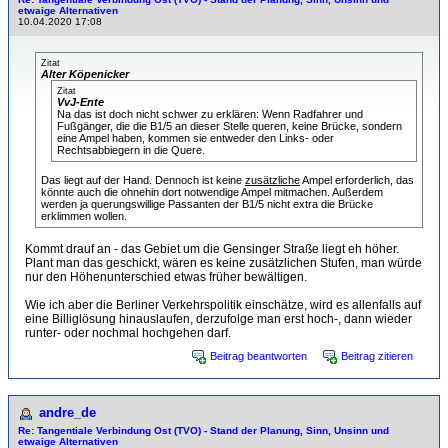
etwaige Alternativen
10.04.2020 17:08
Zitat
Alter Köpenicker
Zitat
VvJ-Ente
Na das ist doch nicht schwer zu erklären: Wenn Radfahrer und
Fußgänger, die die B1/5 an dieser Stelle queren, keine Brücke, sondern
eine Ampel haben, kommen sie entweder den Links- oder
Rechtsabbiegern in die Quere.
Das liegt auf der Hand. Dennoch ist keine
zusätzliche
Ampel erforderlich, das
könnte auch die ohnehin dort notwendige Ampel mitmachen. Außerdem
werden ja querungswillige Passanten der B1/5 nicht extra die Brücke
erklimmen wollen.
Kommt drauf an - das Gebiet um die Gensinger Straße liegt eh höher.
Plant man das geschickt, wären es keine zusätzlichen Stufen, man würde
nur den Höhenunterschied etwas früher bewältigen.
Wie ich aber die Berliner Verkehrspolitik einschätze, wird es allenfalls auf
eine Billiglösung hinauslaufen, derzufolge man erst hoch-, dann wieder
runter- oder nochmal hochgehen darf.
Beitrag beantworten
Beitrag zitieren
andre_de
Re: Tangentiale Verbindung Ost (TVO) - Stand der Planung, Sinn, Unsinn und
etwaige Alternativen