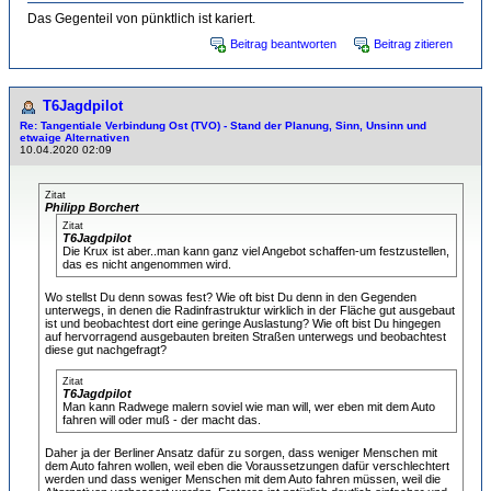
Das Gegenteil von pünktlich ist kariert.
Beitrag beantworten
Beitrag zitieren
T6Jagdpilot
Re: Tangentiale Verbindung Ost (TVO) - Stand der Planung, Sinn, Unsinn und
etwaige Alternativen
10.04.2020 02:09
Zitat
Philipp Borchert
Zitat
T6Jagdpilot
Die Krux ist aber..man kann ganz viel Angebot schaffen-um festzustellen,
das es nicht angenommen wird.
Wo stellst Du denn sowas fest? Wie oft bist Du denn in den Gegenden
unterwegs, in denen die Radinfrastruktur wirklich in der Fläche gut ausgebaut
ist und beobachtest dort eine geringe Auslastung? Wie oft bist Du hingegen
auf hervorragend ausgebauten breiten Straßen unterwegs und beobachtest
diese gut nachgefragt?
Zitat
T6Jagdpilot
Man kann Radwege malern soviel wie man will, wer eben mit dem Auto
fahren will oder muß - der macht das.
Daher ja der Berliner Ansatz dafür zu sorgen, dass weniger Menschen mit
dem Auto fahren wollen, weil eben die Voraussetzungen dafür verschlechtert
werden und dass weniger Menschen mit dem Auto fahren müssen, weil die