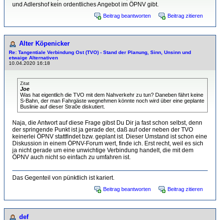
und Adlershof kein ordentliches Angebot im ÖPNV gibt.
Beitrag beantworten
Beitrag zitieren
Alter Köpenicker
Re: Tangentiale Verbindung Ost (TVO) - Stand der Planung, Sinn, Unsinn und
etwaige Alternativen
10.04.2020 16:18
Zitat
Joe
Was hat eigentlich die TVO mit dem Nahverkehr zu tun? Daneben fährt keine
S-Bahn, der man Fahrgäste wegnehmen könnte noch wird über eine geplante
Buslinie auf dieser Stra0e diskutiert.
Naja, die Antwort auf diese Frage gibst Du Dir ja fast schon selbst, denn
der springende Punkt ist ja gerade der, daß auf oder neben der TVO
keinerlei ÖPNV stattfindet bzw. geplant ist. Dieser Umstand ist schon eine
Diskussion in einem ÖPNV-Forum wert, finde ich. Erst recht, weil es sich
ja nicht gerade um eine unwichtige Verbindung handelt, die mit dem
ÖPNV auch nicht so einfach zu umfahren ist.
Das Gegenteil von pünktlich ist kariert.
Beitrag beantworten
Beitrag zitieren
def