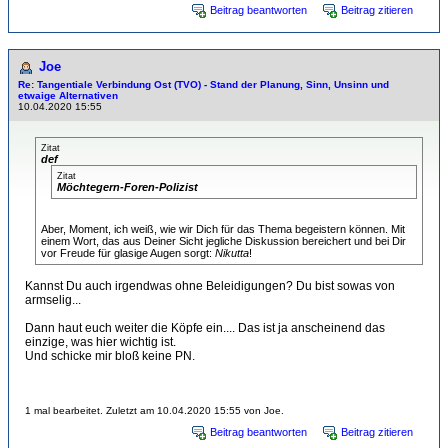
Beitrag beantworten
Beitrag zitieren
Joe
Re: Tangentiale Verbindung Ost (TVO) - Stand der Planung, Sinn, Unsinn und
etwaige Alternativen
10.04.2020 15:55
Zitat
def
Zitat
Möchtegern-Foren-Polizist
Aber, Moment, ich weiß, wie wir Dich für das Thema begeistern können. Mit
einem Wort, das aus Deiner Sicht jegliche Diskussion bereichert und bei Dir
vor Freude für glasige Augen sorgt:
Nikutta
!
Kannst Du auch irgendwas ohne Beleidigungen? Du bist sowas von
armselig...
Dann haut euch weiter die Köpfe ein.... Das ist ja anscheinend das
einzige, was hier wichtig ist.
Und schicke mir bloß keine PN.
1 mal bearbeitet. Zuletzt am 10.04.2020 15:55 von Joe.
Beitrag beantworten
Beitrag zitieren