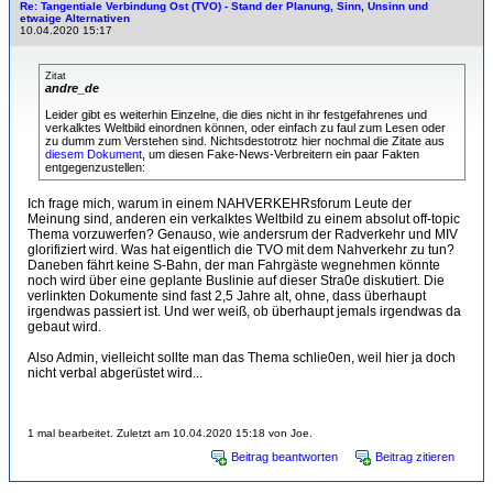
Re: Tangentiale Verbindung Ost (TVO) - Stand der Planung, Sinn, Unsinn und
etwaige Alternativen
10.04.2020 15:17
Zitat
andre_de
Leider gibt es weiterhin Einzelne, die dies nicht in ihr festgefahrenes und
verkalktes Weltbild einordnen können, oder einfach zu faul zum Lesen oder
zu dumm zum Verstehen sind. Nichtsdestotrotz hier nochmal die Zitate aus
diesem Dokument
, um diesen Fake-News-Verbreitern ein paar Fakten
entgegenzustellen:
Ich frage mich, warum in einem NAHVERKEHRsforum Leute der
Meinung sind, anderen ein verkalktes Weltbild zu einem absolut off-topic
Thema vorzuwerfen? Genauso, wie andersrum der Radverkehr und MIV
glorifiziert wird. Was hat eigentlich die TVO mit dem Nahverkehr zu tun?
Daneben fährt keine S-Bahn, der man Fahrgäste wegnehmen könnte
noch wird über eine geplante Buslinie auf dieser Stra0e diskutiert. Die
verlinkten Dokumente sind fast 2,5 Jahre alt, ohne, dass überhaupt
irgendwas passiert ist. Und wer weiß, ob überhaupt jemals irgendwas da
gebaut wird.
Also Admin, vielleicht sollte man das Thema schlie0en, weil hier ja doch
nicht verbal abgerüstet wird...
1 mal bearbeitet. Zuletzt am 10.04.2020 15:18 von Joe.
Beitrag beantworten
Beitrag zitieren