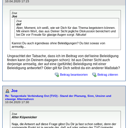
10.04.2020 17:15
Zitat
Joe
Zitat
def
Aber, Moment, ich weiß, wie wir Dich für das Thema begeistern können.
Mit einem Wort, das aus Deiner Sicht jegliche Diskussion bereichert und
bei Dir vor Freude für glasige Augen sorgt:
Nikutta
!
Kannst Du auch irgendwas ohne Beleidigungen? Du bist sowas von
armselig...
Ungeachtet der Tatsache, dass ich im Beitrag von def keine Beleidigung
finden kann (in Deinem dagegen schon): Ist aus Deiner Sicht auch
derjenige armselig, der auf eine (gefühlte) Beleidigung mit einer
Beleidigung antwortet? Oder gilt für Dich selbst da ein anderer Maßstab?
Beitrag beantworten
Beitrag zitieren
Joe
Re: Tangentiale Verbindung Ost (TVO) - Stand der Planung, Sinn, Unsinn und
etwaige Alternativen
10.04.2020 17:30
Zitat
Alter Köpenicker
Naja, die Antwort auf diese Frage gibst Du Dir ja fast schon selbst, denn der
springende Punkt ist ja gerade der, daß auf oder neben der TVO keinerlei