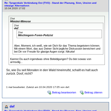
Re: Tangentiale Verbindung Ost (TVO) - Stand der Planung, Sinn, Unsinn und
etwaige Alternativen
10.04.2020 17:02
Zitat
Mimimi-Mimose
Zitat
def
Zitat
Möchtegern-Foren-Polizist
Aber, Moment, ich weiß, wie wir Dich für das Thema begeistern können.
Mit einem Wort, das aus Deiner Sicht jegliche Diskussion bereichert und
bei Dir vor Freude für glasige Augen sorgt:
Nikutta
!
Kannst Du auch irgendwas ohne Beleidigungen? Du bist sowas von
armselig...
So, wie Du seit Monaten in den Wald hineinrufst, schallt es halt auch
zurück. Doof, nicht?
1 mal bearbeitet. Zuletzt am 10.04.2020 17:05 von def.
Beitrag beantworten
Beitrag zitieren
def
Re: Tangentiale Verbindung Ost (TVO) - Stand der Planung, Sinn, Unsinn und