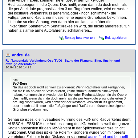
eine Ampel haben, kommen sie entweder den Links- oder
Rechtsabbiegern in die Quere. Das heißt, wenn dann da doch mehr als
die per Anekdote prognostizierten 3 am Tag rüber wollen, wird entweder
der kostbare Verkehrsfluss gehemmt, oder - noch schlimmer - die
Fußgänger und Radfahrer müssen eine eigene Grünphase bekommen.
Ich habe so eine Ahnung, wer dann hier am lautesten über die
linksgrünen Spinner vom Senat krakeelen wird, die nichts anderes zu tun
haben als arme arme Autofahrer zu schikanieren...
Beitrag beantworten
Beitrag zitieren
andre_de
Re: Tangentiale Verbindung Ost (TVO) - Stand der Planung, Sinn, Unsinn und
etwaige Alternativen
10.04.2020 14:23
Zitat
VvJ-Ente
Na das ist doch nicht schwer zu erklären: Wenn Radfahrer und Fußgänger,
die die B1/5 an dieser Stelle queren, keine Brücke, sondern eine Ampel
haben, kommen sie entweder den Links- oder Rechtsabbiegern in die Quere.
Das heißt, wenn dann da doch mehr als die per Anekdote prognostizierten 3
am Tag rüber wollen, wird entweder der kostbare Verkehrsfluss gehemmt,
oder - noch schlimmer - die Fußgänger und Radfahrer müssen eine eigene
Grünphase bekommen.
Genau so ist es, die niveaufreie Führung des Fuß- und Radverkehrs dient
AUSSCHLIESSLICH der Verbesserung des Kfz-Verkehrs, weil der ganze
Knoten ansonsten für den Kfz-Verkehr in der Spitzenverkehrszeit nicht
funktioniert. Und dies ist keine Polemik, sondern wurde von mir bereits
vor einiger Zeit hier in der Diskussion schonmal
ausgeführt und bequellt
.