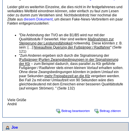
Leider gibt es weiterhin Einzelne, die dies nicht in ihr festgefahrenes und
verkalktes Weltbild einordnen können, oder einfach zu faul zum Lesen
oder zu dumm zum Verstehen sind. Nichtsdestotrotz hier nochmal die
Zitate aus
diesem Dokument
, um diesen Fake-News-Verbreitern ein paar
Fakten entgegenzustellen:
"Die Anbindung der TVO an die B1/B5 wird nur mit der
Qualitätsstufe F bewertet. Hier sind weitere
Maßnahmen zur
Steigerung der Leistungsfähigkeit
notwendig. Diese könnten z. B.
sein: […]
Niveaufreie Querung der Fußgänger / Radfahrer
" (Seite
121)
"Zum Anderen ergeben sich durch die Signalisierung der
[Fußgänger-]Furten Zwangsbedingungen in der Signalisierung
der Kfz
– zum Beispiel dadurch, dass parallel zu Kfz geführte
Fußgänger / Radfahrer stets einen kleinen Vorlauf erhalten sollen.
Ohne diese Zwangsbedingungen könnten in jedem Umlauf ein
paar Sekunden
mehr Freigabezeit an die Kfz
vergeben werden.
Bei Fall 2a mit einer Umlaufzeit von 90 Sekunden wäre dies
gleichbedeutend mit dem Erreichen einer besseren Qualitätsstufe
(auf einigen Strömen). " (Seite 132)
Viele Grüße
André
Beitrag beantworten
Beitrag zitieren
Joe