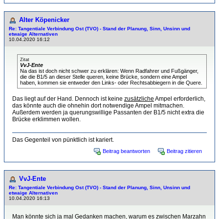
Alter Köpenicker
Re: Tangentiale Verbindung Ost (TVO) - Stand der Planung, Sinn, Unsinn und
etwaige Alternativen
10.04.2020 16:12
Zitat
VvJ-Ente
Na das ist doch nicht schwer zu erklären: Wenn Radfahrer und Fußgänger,
die die B1/5 an dieser Stelle queren, keine Brücke, sondern eine Ampel
haben, kommen sie entweder den Links- oder Rechtsabbiegern in die Quere.
Das liegt auf der Hand. Dennoch ist keine
zusätzliche
Ampel erforderlich,
das könnte auch die ohnehin dort notwendige Ampel mitmachen.
Außerdem werden ja querungswillige Passanten der B1/5 nicht extra die
Brücke erklimmen wollen.
Das Gegenteil von pünktlich ist kariert.
Beitrag beantworten
Beitrag zitieren
VvJ-Ente
Re: Tangentiale Verbindung Ost (TVO) - Stand der Planung, Sinn, Unsinn und
etwaige Alternativen
10.04.2020 16:13
Man könnte sich ja mal Gedanken machen, warum es zwischen Marzahn