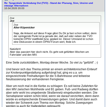
Re: Tangentiale Verbindung Ost (TVO) - Stand der Planung, Sinn, Unsinn und
etwaige Alternativen
10.04.2020 20:03
Zitat
Joe
Zitat
Alter Köpenicker
Naja, die Antwort auf diese Frage gibst Du Dir ja fast schon selbst, denn
der springende Punkt ist ja gerade der, daß auf oder neben der TVO
keinerlei ÖPNV stattfindet bzw. geplant ist. Dieser Umstand ist schon
eine Diskussion in einem ÖPNV-Forum wert, finde ich.
Natürlich!
Aber das passiert hier doch nicht. Es geht seit gefühlten Wochen um
Fahrräder und den MIV.
Eine Seite zurückblättern, Montag dieser Woche. So viel zu "gefühlt". ;-)
Und bevor sich das Thema primär an einem architektonischen Entwurf
zur Knotenpunktgestaltung aufgehängt hat, ging es u.a. um
eingezeichnete Freihaltungen für die S-Bahntrasse und teilweise
Neutrassierung der vorhandenen Ferngleise.
Aber um noch mal in die Kerbe zu schlagen: Es soll keine Zufahrten für
den MIV zwischen Wuhlheide und B1 geben. Fuß- und Radweg dürften
aber sehr wohl ins umgebende Straßennetz eingebunden werden. Die
Senatsplaner wären schön blöd, wenn sie darauf verzichten, denn dann
würde es entsprechende Einwendungen geben. Und damit dann auch
wieder der Schwenk zum Thema von Montag: Solche Zuwegungen
werden ja auch für Haltestellen gebraucht.