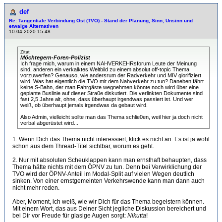
def
Re: Tangentiale Verbindung Ost (TVO) - Stand der Planung, Sinn, Unsinn und
etwaige Alternativen
10.04.2020 15:48
Zitat
Möchtegern-Foren-Polizist
Ich frage mich, warum in einem NAHVERKEHRsforum Leute der Meinung
sind, anderen ein verkalktes Weltbild zu einem absolut off-topic Thema
vorzuwerfen? Genauso, wie andersrum der Radverkehr und MIV glorifiziert
wird. Was hat eigentlich die TVO mit dem Nahverkehr zu tun? Daneben fährt
keine S-Bahn, der man Fahrgäste wegnehmen könnte noch wird über eine
geplante Buslinie auf dieser Stra0e diskutiert. Die verlinkten Dokumente sind
fast 2,5 Jahre alt, ohne, dass überhaupt irgendwas passiert ist. Und wer
weiß, ob überhaupt jemals irgendwas da gebaut wird.
Also Admin, vielleicht sollte man das Thema schlie0en, weil hier ja doch nicht
verbal abgerüstet wird...
1. Wenn Dich das Thema nicht interessiert, klick es nicht an. Es ist ja wohl
schon aus dem Thread-Titel sichtbar, worum es geht.
2. Nur mit absoluten Scheuklappen kann man ernsthaft behaupten, dass
Thema hätte nichts mit dem ÖPNV zu tun. Denn bei Verwirklichung der
TVO wird der ÖPNV-Anteil im Modal-Split auf vielen Wegen deutlich
sinken. Von einer ernstgemeinten Verkehrswende kann man dann auch
nicht mehr reden.
Aber, Moment, ich weiß, wie wir Dich für das Thema begeistern können.
Mit einem Wort, das aus Deiner Sicht jegliche Diskussion bereichert und
bei Dir vor Freude für glasige Augen sorgt:
Nikutta
!