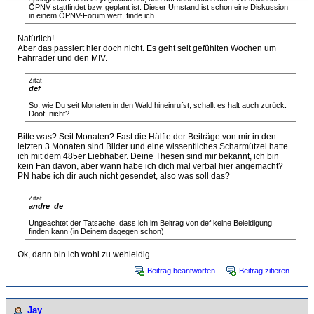
ÖPNV stattfindet bzw. geplant ist. Dieser Umstand ist schon eine Diskussion
in einem ÖPNV-Forum wert, finde ich.
Natürlich!
Aber das passiert hier doch nicht. Es geht seit gefühlten Wochen um
Fahrräder und den MIV.
Zitat
def
So, wie Du seit Monaten in den Wald hineinrufst, schallt es halt auch zurück.
Doof, nicht?
Bitte was? Seit Monaten? Fast die Hälfte der Beiträge von mir in den
letzten 3 Monaten sind Bilder und eine wissentliches Scharmützel hatte
ich mit dem 485er Liebhaber. Deine Thesen sind mir bekannt, ich bin
kein Fan davon, aber wann habe ich dich mal verbal hier angemacht?
PN habe ich dir auch nicht gesendet, also was soll das?
Zitat
andre_de
Ungeachtet der Tatsache, dass ich im Beitrag von def keine Beleidigung
finden kann (in Deinem dagegen schon)
Ok, dann bin ich wohl zu wehleidig...
Beitrag beantworten
Beitrag zitieren
Jay