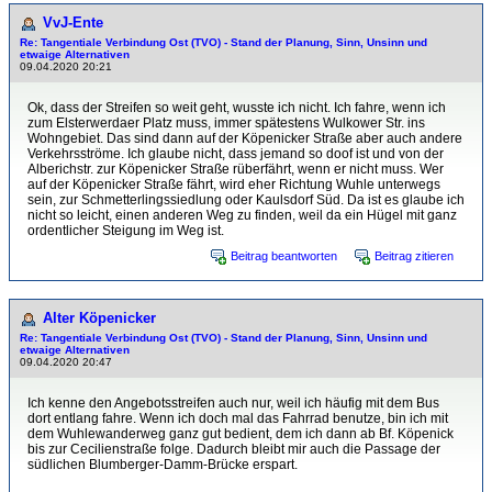
VvJ-Ente
Re: Tangentiale Verbindung Ost (TVO) - Stand der Planung, Sinn, Unsinn und
etwaige Alternativen
09.04.2020 20:21
Ok, dass der Streifen so weit geht, wusste ich nicht. Ich fahre, wenn ich
zum Elsterwerdaer Platz muss, immer spätestens Wulkower Str. ins
Wohngebiet. Das sind dann auf der Köpenicker Straße aber auch andere
Verkehrsströme. Ich glaube nicht, dass jemand so doof ist und von der
Alberichstr. zur Köpenicker Straße rüberfährt, wenn er nicht muss. Wer
auf der Köpenicker Straße fährt, wird eher Richtung Wuhle unterwegs
sein, zur Schmetterlingssiedlung oder Kaulsdorf Süd. Da ist es glaube ich
nicht so leicht, einen anderen Weg zu finden, weil da ein Hügel mit ganz
ordentlicher Steigung im Weg ist.
Beitrag beantworten
Beitrag zitieren
Alter Köpenicker
Re: Tangentiale Verbindung Ost (TVO) - Stand der Planung, Sinn, Unsinn und
etwaige Alternativen
09.04.2020 20:47
Ich kenne den Angebotsstreifen auch nur, weil ich häufig mit dem Bus
dort entlang fahre. Wenn ich doch mal das Fahrrad benutze, bin ich mit
dem Wuhlewanderweg ganz gut bedient, dem ich dann ab Bf. Köpenick
bis zur Cecilienstraße folge. Dadurch bleibt mir auch die Passage der
südlichen Blumberger-Damm-Brücke erspart.