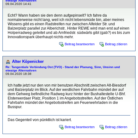
etwaige Alternativen
09.04.2020 14:41
Echt? Wann haben sie den denn aufgepinselt? Ich fahre da
normalerweise nicht lang, weil ich nicht lebensmüde bin, aber meines
Wissens gibt es einen Radstreifen nur zwischen Alfelder Str. und
Balzerplatz parallel zur Alberichstr.. Hinter REWE wird man erst auf einen
Holperradweg geleitet und ab Arnfriedstr. südwärts gibt (gab?) es bis zum
Innovationspark überhaupt nichts mehr.
Beitrag beantworten
Beitrag zitieren
Alter Köpenicker
Re: Tangentiale Verbindung Ost (TVO) - Stand der Planung, Sinn, Unsinn und
etwaige Alternativen
09.04.2020 18:38
Ich hatte jetzt nur den von mir benutzen Abschnitt zwischen Alt-Biesdorf
und Balzerplatz im Blick. Auf der westlichen Fahrbahn mündet der auf
dem Gehweg befindliche Radweg kurz hinter der Bushaltestelle U-Bhf.
Elsterwerdaer Platz, Position 1 im Angebotsstreifen. Auf der Östlichen
Fahrbahn mündet der Angebotsstreifen am Feuerwehrladen in die
Busspur.
Das Gegenteil von pünktlich ist kariert.
Beitrag beantworten
Beitrag zitieren