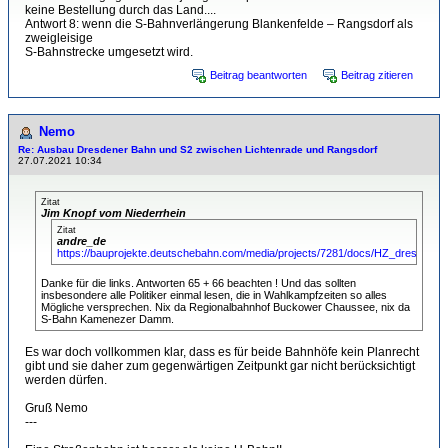
keine Bestellung durch das Land....
Antwort 8: wenn die S-Bahnverlängerung Blankenfelde – Rangsdorf als
zweigleisige
S-Bahnstrecke umgesetzt wird.
Beitrag beantworten
Beitrag zitieren
Nemo
Re: Ausbau Dresdener Bahn und S2 zwischen Lichtenrade und Rangsdorf
27.07.2021 10:34
Zitat
Jim Knopf vom Niederrhein
Zitat
andre_de
https://bauprojekte.deutschebahn.com/media/projects/7281/docs/HZ_dresdner
Danke für die links. Antworten 65 + 66 beachten ! Und das sollten
insbesondere alle Politiker einmal lesen, die in Wahlkampfzeiten so alles
Mögliche versprechen. Nix da Regionalbahnhof Buckower Chaussee, nix da
S-Bahn Kamenezer Damm.
Es war doch vollkommen klar, dass es für beide Bahnhöfe kein Planrecht
gibt und sie daher zum gegenwärtigen Zeitpunkt gar nicht berücksichtigt
werden dürfen.
Gruß Nemo
---