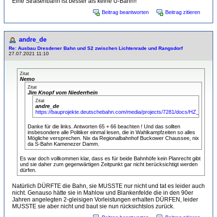
Eine Straßenbahn ist besser als keine U-Bahn!!
Beitrag beantworten
Beitrag zitieren
andre_de
Re: Ausbau Dresdener Bahn und S2 zwischen Lichtenrade und Rangsdorf
27.07.2021 11:10
Zitat
Nemo
Zitat
Jim Knopf vom Niederrhein
Zitat
andre_de
https://bauprojekte.deutschebahn.com/media/projects/7281/docs/HZ_dresd
Danke für die links. Antworten 65 + 66 beachten ! Und das sollten
insbesondere alle Politiker einmal lesen, die in Wahlkampfzeiten so alles
Mögliche versprechen. Nix da Regionalbahnhof Buckower Chaussee, nix
da S-Bahn Kamenezer Damm.
Es war doch vollkommen klar, dass es für beide Bahnhöfe kein Planrecht gibt
und sie daher zum gegenwärtigen Zeitpunkt gar nicht berücksichtigt werden
dürfen.
Natürlich DÜRFTE die Bahn, sie MUSSTE nur nicht und tat es leider auch
nicht. Genauso hätte sie in Mahlow und Blankenfelde die in den 90er
Jahren angelegten 2-gleisigen Vorleistungen erhalten DÜRFEN, leider
MUSSTE sie aber nicht und baut sie nun rücksichtslos zurück.