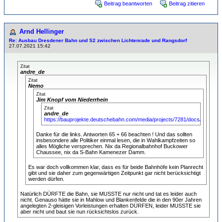
Beitrag beantworten
Beitrag zitieren
Arnd Hellinger
Re: Ausbau Dresdener Bahn und S2 zwischen Lichtenrade und Rangsdorf
27.07.2021 15:42
Zitat
andre_de
Zitat
Nemo
Zitat
Jim Knopf vom Niederrhein
Zitat
andre_de
https://bauprojekte.deutschebahn.com/media/projects/7281/docs/HZ_dr
Danke für die links. Antworten 65 + 66 beachten ! Und das sollten
insbesondere alle Politiker einmal lesen, die in Wahlkampfzeiten so
alles Mögliche versprechen. Nix da Regionalbahnhof Buckower
Chaussee, nix da S-Bahn Kamenezer Damm.
Es war doch vollkommen klar, dass es für beide Bahnhöfe kein Planrecht
gibt und sie daher zum gegenwärtigen Zeitpunkt gar nicht berücksichtigt
werden dürfen.
Natürlich DÜRFTE die Bahn, sie MUSSTE nur nicht und tat es leider auch
nicht. Genauso hätte sie in Mahlow und Blankenfelde die in den 90er Jahren
angelegten 2-gleisigen Vorleistungen erhalten DÜRFEN, leider MUSSTE sie
aber nicht und baut sie nun rücksichtslos zurück.