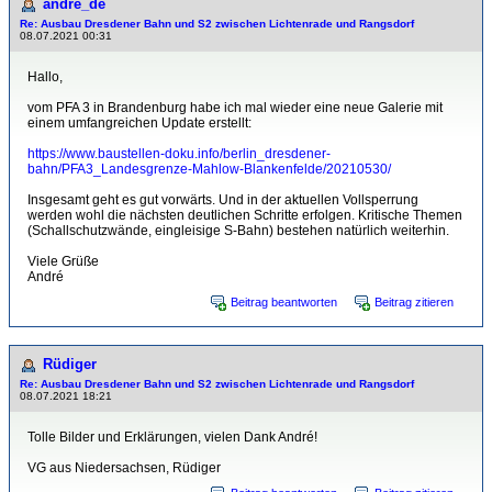
andre_de
Re: Ausbau Dresdener Bahn und S2 zwischen Lichtenrade und Rangsdorf
08.07.2021 00:31
Hallo,
vom PFA 3 in Brandenburg habe ich mal wieder eine neue Galerie mit
einem umfangreichen Update erstellt:
https://www.baustellen-doku.info/berlin_dresdener-
bahn/PFA3_Landesgrenze-Mahlow-Blankenfelde/20210530/
Insgesamt geht es gut vorwärts. Und in der aktuellen Vollsperrung
werden wohl die nächsten deutlichen Schritte erfolgen. Kritische Themen
(Schallschutzwände, eingleisige S-Bahn) bestehen natürlich weiterhin.
Viele Grüße
André
Beitrag beantworten
Beitrag zitieren
Rüdiger
Re: Ausbau Dresdener Bahn und S2 zwischen Lichtenrade und Rangsdorf
08.07.2021 18:21
Tolle Bilder und Erklärungen, vielen Dank André!
VG aus Niedersachsen, Rüdiger