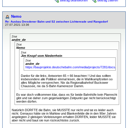
Beitrag beantworten
Beitrag zitieren
Nemo
Re: Ausbau Dresdener Bahn und S2 zwischen Lichtenrade und Rangsdorf
27.07.2021 13:36
Zitat
andre_de
Zitat
Nemo
Zitat
Jim Knopf vom Niederrhein
Zitat
andre_de
https://bauprojekte.deutschebahn.com/media/projects/7281/docs/HZ_dr
Danke für die links. Antworten 65 + 66 beachten ! Und das sollten
insbesondere alle Politiker einmal lesen, die in Wahlkampfzeiten so
alles Mögliche versprechen. Nix da Regionalbahnhof Buckower
Chaussee, nix da S-Bahn Kamenezer Damm.
Es war doch vollkommen klar, dass es für beide Bahnhöfe kein Planrecht
gibt und sie daher zum gegenwärtigen Zeitpunkt gar nicht berücksichtigt
werden dürfen.
Natürlich DÜRFTE die Bahn, sie MUSSTE nur nicht und tat es leider auch
nicht. Genauso hätte sie in Mahlow und Blankenfelde die in den 90er Jahren
angelegten 2-gleisigen Vorleistungen erhalten DÜRFEN, leider MUSSTE sie
aber nicht und baut sie nun rücksichtslos zurück.