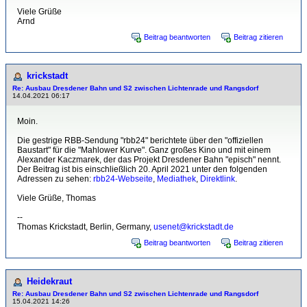
Viele Grüße
Arnd
Beitrag beantworten
Beitrag zitieren
krickstadt
Re: Ausbau Dresdener Bahn und S2 zwischen Lichtenrade und Rangsdorf
14.04.2021 06:17
Moin.
Die gestrige RBB-Sendung "rbb24" berichtete über den "offiziellen
Baustart" für die "Mahlower Kurve". Ganz großes Kino und mit einem
Alexander Kaczmarek, der das Projekt Dresdener Bahn "episch" nennt.
Der Beitrag ist bis einschließlich 20. April 2021 unter den folgenden
Adressen zu sehen:
rbb24-Webseite
,
Mediathek
,
Direktlink
.
Viele Grüße, Thomas
--
Thomas Krickstadt, Berlin, Germany,
usenet@krickstadt.de
Beitrag beantworten
Beitrag zitieren
Heidekraut
Re: Ausbau Dresdener Bahn und S2 zwischen Lichtenrade und Rangsdorf
15.04.2021 14:26