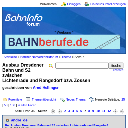
Willkommen!
Einloggen
Ein neues Profil erzeugen
* Werbung *
Startseite
>
Berliner Nahverkehrsforum
>
Thema
> Seite 7
Ausbau Dresdener
Bahn und S2
erweitert
zwischen
Lichtenrade und Rangsdorf bzw. Zossen
geschrieben von
Arnd Hellinger
Forenliste
Themenübersicht
Neues Thema
Neueste Beiträge:
25
|
50
|
100
|
in allen Foren
Seite 7 von 36
Seiten:
2
3
4
5
6
7
8
9
10
11
12
andre_de
Re: Ausbau Dresdener Bahn und S2 zwischen Lichtenrade und Rangsdorf