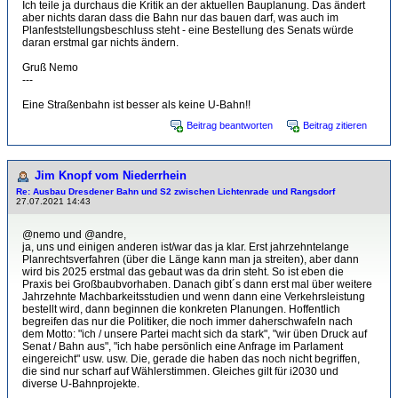
Ich teile ja durchaus die Kritik an der aktuellen Bauplanung. Das ändert
aber nichts daran dass die Bahn nur das bauen darf, was auch im
Planfeststellungsbeschluss steht - eine Bestellung des Senats würde
daran erstmal gar nichts ändern.
Gruß Nemo
---
Eine Straßenbahn ist besser als keine U-Bahn!!
Beitrag beantworten
Beitrag zitieren
Jim Knopf vom Niederrhein
Re: Ausbau Dresdener Bahn und S2 zwischen Lichtenrade und Rangsdorf
27.07.2021 14:43
@nemo und @andre,
ja, uns und einigen anderen ist/war das ja klar. Erst jahrzehntelange
Planrechtsverfahren (über die Länge kann man ja streiten), aber dann
wird bis 2025 erstmal das gebaut was da drin steht. So ist eben die
Praxis bei Großbaubvorhaben. Danach gibt´s dann erst mal über weitere
Jahrzehnte Machbarkeitsstudien und wenn dann eine Verkehrsleistung
bestellt wird, dann beginnen die konkreten Planungen. Hoffentlich
begreifen das nur die Politiker, die noch immer daherschwafeln nach
dem Motto: "ich / unsere Partei macht sich da stark", "wir üben Druck auf
Senat / Bahn aus", "ich habe persönlich eine Anfrage im Parlament
eingereicht" usw. usw. Die, gerade die haben das noch nicht begriffen,
die sind nur scharf auf Wählerstimmen. Gleiches gilt für i2030 und
diverse U-Bahnprojekte.