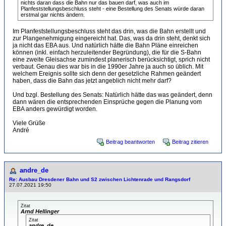
nichts daran dass die Bahn nur das bauen darf, was auch im
Planfeststellungsbeschluss steht - eine Bestellung des Senats würde daran
erstmal gar nichts ändern.
Im Planfeststellungsbeschluss steht das drin, was die Bahn erstellt und
zur Plangenehmigung eingereicht hat. Das, was da drin steht, denkt sich
ja nicht das EBA aus. Und natürlich hätte die Bahn Pläne einreichen
können (inkl. einfach herzuleitender Begründung), die für die S-Bahn
eine zweite Gleisachse zumindest planerisch berücksichtigt, sprich nicht
verbaut. Genau dies war bis in die 1990er Jahre ja auch so üblich. Mit
welchem Ereignis sollte sich denn der gesetzliche Rahmen geändert
haben, dass die Bahn das jetzt angeblich nicht mehr darf?
Und bzgl. Bestellung des Senats: Natürlich hätte das was geändert, denn
dann wären die entsprechenden Einsprüche gegen die Planung vom
EBA anders gewürdigt worden.
Viele Grüße
André
Beitrag beantworten
Beitrag zitieren
andre_de
Re: Ausbau Dresdener Bahn und S2 zwischen Lichtenrade und Rangsdorf
27.07.2021 19:50
Zitat
Arnd Hellinger
Zitat
andre_de