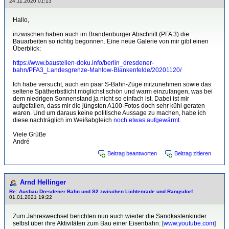
24.11.2020 01:13
Hallo,
inzwischen haben auch im Brandenburger Abschnitt (PFA 3) die
Bauarbeiten so richtig begonnen. Eine neue Galerie von mir gibt einen
Überblick:
https://www.baustellen-doku.info/berlin_dresdener-
bahn/PFA3_Landesgrenze-Mahlow-Blankenfelde/20201120/
Ich habe versucht, auch ein paar S-Bahn-Züge mitzunehmen sowie das
seltene Spätherbstlicht möglichst schön und warm einzufangen, was bei
dem niedrigen Sonnenstand ja nicht so einfach ist. Dabei ist mir
aufgefallen, dass mir die jüngsten A100-Fotos doch sehr kühl geraten
waren. Und um daraus keine politische Aussage zu machen, habe ich
diese nachträglich im Weißabgleich
noch etwas aufgewärmt
.
Viele Grüße
André
Beitrag beantworten
Beitrag zitieren
Arnd Hellinger
Re: Ausbau Dresdener Bahn und S2 zwischen Lichtenrade und Rangsdorf
01.01.2021 19:22
Zum Jahreswechsel berichten nun auch wieder die Sandkastenkinder
selbst über ihre Aktivitäten zum Bau einer Eisenbahn: [
www.youtube.com
]