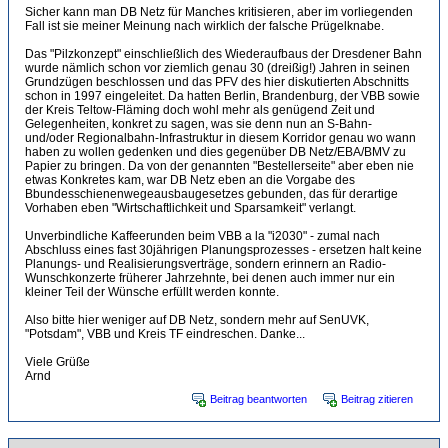
Sicher kann man DB Netz für Manches kritisieren, aber im vorliegenden
Fall ist sie meiner Meinung nach wirklich der falsche Prügelknabe.
Das "Pilzkonzept" einschließlich des Wiederaufbaus der Dresdener Bahn
wurde nämlich schon vor ziemlich genau 30 (dreißig!) Jahren in seinen
Grundzügen beschlossen und das PFV des hier diskutierten Abschnitts
schon in 1997 eingeleitet. Da hatten Berlin, Brandenburg, der VBB sowie
der Kreis Teltow-Fläming doch wohl mehr als genügend Zeit und
Gelegenheiten, konkret zu sagen, was sie denn nun an S-Bahn-
und/oder Regionalbahn-Infrastruktur in diesem Korridor genau wo wann
haben zu wollen gedenken und dies gegenüber DB Netz/EBA/BMV zu
Papier zu bringen. Da von der genannten "Bestellerseite" aber eben nie
etwas Konkretes kam, war DB Netz eben an die Vorgabe des
Bbundesschienenwegeausbaugesetzes gebunden, das für derartige
Vorhaben eben "Wirtschaftlichkeit und Sparsamkeit" verlangt.
Unverbindliche Kaffeerunden beim VBB a la "i2030" - zumal nach
Abschluss eines fast 30jährigen Planungsprozesses - ersetzen halt keine
Planungs- und Realisierungsverträge, sondern erinnern an Radio-
Wunschkonzerte früherer Jahrzehnte, bei denen auch immer nur ein
kleiner Teil der Wünsche erfüllt werden konnte.
Also bitte hier weniger auf DB Netz, sondern mehr auf SenUVK,
"Potsdam", VBB und Kreis TF eindreschen. Danke...
Viele Grüße
Arnd
Beitrag beantworten
Beitrag zitieren