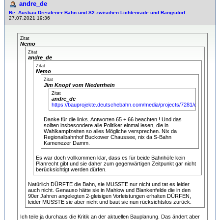
andre_de
Re: Ausbau Dresdener Bahn und S2 zwischen Lichtenrade und Rangsdorf
27.07.2021 19:36
Zitat
Nemo
Zitat
andre_de
Zitat
Nemo
Zitat
Jim Knopf vom Niederrhein
Zitat
andre_de
https://bauprojekte.deutschebahn.com/media/projects/7281/docs/HZ
Danke für die links. Antworten 65 + 66 beachten ! Und das
sollten insbesondere alle Politiker einmal lesen, die in
Wahlkampfzeiten so alles Mögliche versprechen. Nix da
Regionalbahnhof Buckower Chaussee, nix da S-Bahn
Kamenezer Damm.
Es war doch vollkommen klar, dass es für beide Bahnhöfe kein
Planrecht gibt und sie daher zum gegenwärtigen Zeitpunkt gar nicht
berücksichtigt werden dürfen.
Natürlich DÜRFTE die Bahn, sie MUSSTE nur nicht und tat es leider
auch nicht. Genauso hätte sie in Mahlow und Blankenfelde die in den
90er Jahren angelegten 2-gleisigen Vorleistungen erhalten DÜRFEN,
leider MUSSTE sie aber nicht und baut sie nun rücksichtslos zurück.
Ich teile ja durchaus die Kritik an der aktuellen Bauplanung. Das ändert aber