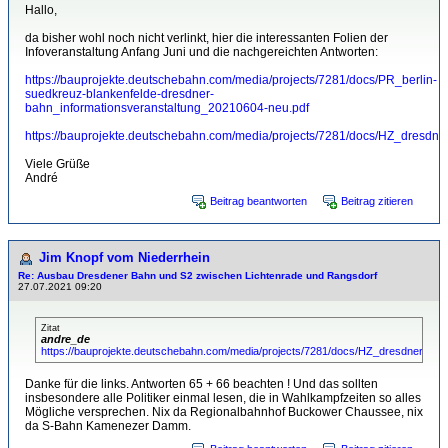
Hallo,
da bisher wohl noch nicht verlinkt, hier die interessanten Folien der
Infoveranstaltung Anfang Juni und die nachgereichten Antworten:
https://bauprojekte.deutschebahn.com/media/projects/7281/docs/PR_berlin-
suedkreuz-blankenfelde-dresdner-
bahn_informationsveranstaltung_20210604-neu.pdf
https://bauprojekte.deutschebahn.com/media/projects/7281/docs/HZ_dresd
Viele Grüße
André
Beitrag beantworten
Beitrag zitieren
Jim Knopf vom Niederrhein
Re: Ausbau Dresdener Bahn und S2 zwischen Lichtenrade und Rangsdorf
27.07.2021 09:20
Zitat
andre_de
https://bauprojekte.deutschebahn.com/media/projects/7281/docs/HZ_dresdner_ba
Danke für die links. Antworten 65 + 66 beachten ! Und das sollten
insbesondere alle Politiker einmal lesen, die in Wahlkampfzeiten so alles
Mögliche versprechen. Nix da Regionalbahnhof Buckower Chaussee, nix
da S-Bahn Kamenezer Damm.