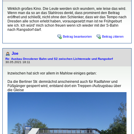
Wirklich großes Kino. Die Leute werden sich wundern, wie leise das wird.
Wenn man da so an das Stahlross denkt, dass prominent den Beitrag
eröffnet und schließt, nicht ohne den Schlenker, dass wir das Tempo nach
Dresden alle schon erlebt haben, vorausgesetzt man ist ne Frühgeburt
wie ich. Ich würd' mich schon freuen wenn ich wieder mit der S-Bahn
nach Rangsdorf darf.
Beitrag beantworten
Beitrag zitieren
Joe
Re: Ausbau Dresdener Bahn und S2 zwischen Lichtenrade und Rangsdorf
30.05.2021 18:11
Inzwischen hat sich vor allem in Mahlow einiges getan:
Da die Berliner Str. demnächst anscheinend auch für Radfahrer und
Füßgänger gesperrt wird, entstand dort ein Treppen-/Aufzugsbau über
die Gleise