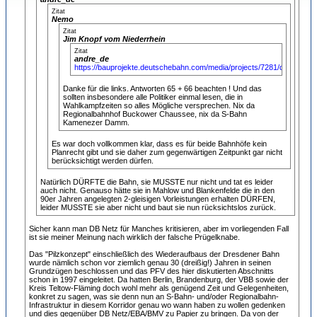
Zitat
Nemo
Zitat
Jim Knopf vom Niederrhein
Zitat
andre_de
https://bauprojekte.deutschebahn.com/media/projects/7281/docs/HZ
Danke für die links. Antworten 65 + 66 beachten ! Und das
sollten insbesondere alle Politiker einmal lesen, die in
Wahlkampfzeiten so alles Mögliche versprechen. Nix da
Regionalbahnhof Buckower Chaussee, nix da S-Bahn
Kamenezer Damm.
Es war doch vollkommen klar, dass es für beide Bahnhöfe kein
Planrecht gibt und sie daher zum gegenwärtigen Zeitpunkt gar nicht
berücksichtigt werden dürfen.
Natürlich DÜRFTE die Bahn, sie MUSSTE nur nicht und tat es leider
auch nicht. Genauso hätte sie in Mahlow und Blankenfelde die in den
90er Jahren angelegten 2-gleisigen Vorleistungen erhalten DÜRFEN,
leider MUSSTE sie aber nicht und baut sie nun rücksichtslos zurück.
Sicher kann man DB Netz für Manches kritisieren, aber im vorliegenden Fall
ist sie meiner Meinung nach wirklich der falsche Prügelknabe.
Das "Pilzkonzept" einschließlich des Wiederaufbaus der Dresdener Bahn
wurde nämlich schon vor ziemlich genau 30 (dreißig!) Jahren in seinen
Grundzügen beschlossen und das PFV des hier diskutierten Abschnitts
schon in 1997 eingeleitet. Da hatten Berlin, Brandenburg, der VBB sowie der
Kreis Teltow-Fläming doch wohl mehr als genügend Zeit und Gelegenheiten,
konkret zu sagen, was sie denn nun an S-Bahn- und/oder Regionalbahn-
Infrastruktur in diesem Korridor genau wo wann haben zu wollen gedenken
und dies gegenüber DB Netz/EBA/BMV zu Papier zu bringen. Da von der