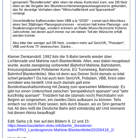
genannten "Bestellerseite" aber eben nie etwas Konkretes kam, war DB Netz
eben an die Vorgabe des Bbundesschienenwegeausbaugesetzes gebunden,
das für derartige Vorhaben eben "Wirtschaftlichkeit und Sparsamkeit"
verlangt.
Unverbindliche Kaffeerunden beim VBB a la "i2030" - zumal nach Abschluss
eines fast 30jährigen Planungsprozesses - ersetzen halt keine Planungs- und
Realisierungsverträge, sondern erinnern an Radio-Wunschkonzerte früherer
Jahrzehnte, bei denen auch immer nur ein kleiner Teil der Wünsche erfüllt
werden konnte.
Also bitte hier weniger auf DB Netz, sondern mehr auf SenUVK, "Potsdam",
VBB und Kreis TF eindreschen. Danke...
Kleiner Denkanstoß: 1992 fuhr die S-Bahn bereits wieder über
Lichtenrade und Mahlow nach Blankenfelde. Alles, was dabei neugebaut
wurde, wurde zweigleisig vorbereitet (Bahnhof Mahlow, Bahndamm,
Kreuzungsbauwerk Potsdamer Kurve, EÜ Tunnelweg, Bahndamm,
Bahnhof Blankenfelde). Was ist denn aus Deiner Sicht damals so total
schief gelaufen? Da hat auch kein SenUVK, Potsdam, VBB, Kreis oder
sonstwer was bestellt. Und auch damals galt eine
Bundeshaushaltsordnung mit Zwang zum sparsamen Mitteleinsatz. Es
gibt nur einen Unterschied zwischen "perspektivisch sparsam" und "sehr
kurzfristig sparsam". Trotzdem hat die (damals noch) Reichsbahn von
Beginn an vorgesehen, ein zweites Gleis aufbauen zu können. Teils
einfach nur durch Platz lassen, teils durch Bauen, wo es Sinn gemacht
hat. All dies reißt die Deutsche Bahn jetzt vollständig ab! Und niemand
hat diesen Abriss beauftragt!
Edit: Siehe z.B. hier auf den Bildern 9, 12 und 15:
https://www.baustellen-doku.info/berlin_dresdener-
bahn/PFA3_Landesgrenze-Mahlow-Blankenfelde/20200418_2/