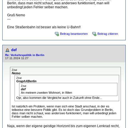
Berlin, dass man nicht schaut, was anderswo funktioniert, man will
unbedingt jeden Fehler selber machen.
Gruß Nemo
---
Eine Straßenbahn ist besser als keine U-Bahn!!
Beitrag beantworten
Beitrag zitieren
def
Re: Verkehrspolitik in Berlin
17.11.2024 11:27
Zitat
Nemo
Zitat
GraphXBerlin
Zitat
def
An meinem zweiten Wohnort, in Wien
Oje, also kommen die Vergleiche auch in Zukunft ohne Ende...
Ist natürlich ein Problem, wenn man sich eine Stadt anschaut, in der es
teilweise eine bessere Politik gibt. Es ist doch das Grundproblem in Berlin,
dass man nicht schaut, was anderswo funktioniert, man will unbedingt jeden
Fehler selber machen.
Naja, wenn der eigene geistige Horizont bis zum eigenen Lenkrad recht,