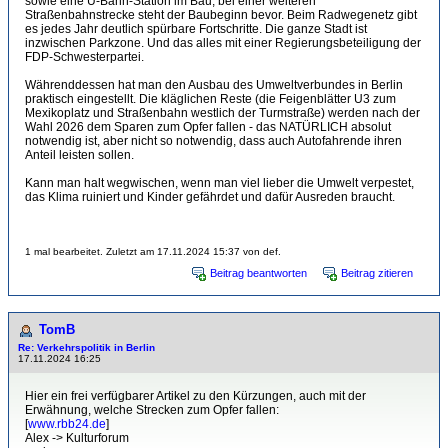
sowie eine U-Bahn-Station im Bau, bei einer weiteren
Straßenbahnstrecke steht der Baubeginn bevor. Beim Radwegenetz gibt
es jedes Jahr deutlich spürbare Fortschritte. Die ganze Stadt ist
inzwischen Parkzone. Und das alles mit einer Regierungsbeteiligung der
FDP-Schwesterpartei.
Währenddessen hat man den Ausbau des Umweltverbundes in Berlin
praktisch eingestellt. Die kläglichen Reste (die Feigenblätter U3 zum
Mexikoplatz und Straßenbahn westlich der Turmstraße) werden nach der
Wahl 2026 dem Sparen zum Opfer fallen - das NATÜRLICH absolut
notwendig ist, aber nicht so notwendig, dass auch Autofahrende ihren
Anteil leisten sollen.
Kann man halt wegwischen, wenn man viel lieber die Umwelt verpestet,
das Klima ruiniert und Kinder gefährdet und dafür Ausreden braucht.
1 mal bearbeitet. Zuletzt am 17.11.2024 15:37 von def.
Beitrag beantworten
Beitrag zitieren
TomB
Re: Verkehrspolitik in Berlin
17.11.2024 16:25
Hier ein frei verfügbarer Artikel zu den Kürzungen, auch mit der
Erwähnung, welche Strecken zum Opfer fallen:
[
www.rbb24.de
]
Alex -> Kulturforum