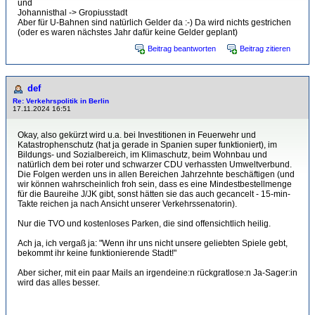
und
Johannisthal -> Gropiusstadt
Aber für U-Bahnen sind natürlich Gelder da :-) Da wird nichts gestrichen
(oder es waren nächstes Jahr dafür keine Gelder geplant)
Beitrag beantworten
Beitrag zitieren
def
Re: Verkehrspolitik in Berlin
17.11.2024 16:51
Okay, also gekürzt wird u.a. bei Investitionen in Feuerwehr und
Katastrophenschutz (hat ja gerade in Spanien super funktioniert), im
Bildungs- und Sozialbereich, im Klimaschutz, beim Wohnbau und
natürlich dem bei roter und schwarzer CDU verhassten Umweltverbund.
Die Folgen werden uns in allen Bereichen Jahrzehnte beschäftigen (und
wir können wahrscheinlich froh sein, dass es eine Mindestbestellmenge
für die Baureihe J/JK gibt, sonst hätten sie das auch gecancelt - 15-min-
Takte reichen ja nach Ansicht unserer Verkehrssenatorin).
Nur die TVO und kostenloses Parken, die sind offensichtlich heilig.
Ach ja, ich vergaß ja: "Wenn ihr uns nicht unsere geliebten Spiele gebt,
bekommt ihr keine funktionierende Stadt!"
Aber sicher, mit ein paar Mails an irgendeine:n rückgratlose:n Ja-Sager:in
wird das alles besser.