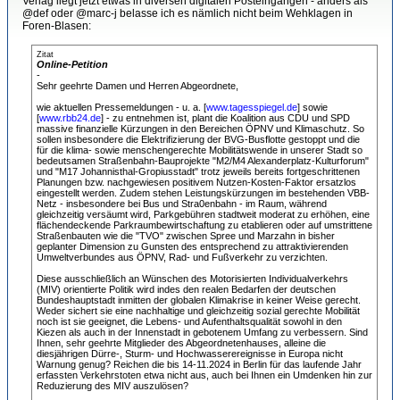
Verlag liegt jetzt etwas in diversen digitalen Posteingängen - anders als
@def oder @marc-j belasse ich es nämlich nicht beim Wehklagen in
Foren-Blasen:
Zitat
Online-Petition
-
Sehr geehrte Damen und Herren Abgeordnete,
wie aktuellen Pressemeldungen - u. a. [
www.tagesspiegel.de
] sowie
[
www.rbb24.de
] - zu entnehmen ist, plant die Koalition aus CDU und SPD
massive finanzielle Kürzungen in den Bereichen ÖPNV und Klimaschutz. So
sollen insbesondere die Elektrifizierung der BVG-Busflotte gestoppt und die
für die klima- sowie menschengerechte Mobilitätswende in unserer Stadt so
bedeutsamen Straßenbahn-Bauprojekte "M2/M4 Alexanderplatz-Kulturforum"
und "M17 Johannisthal-Gropiusstadt" trotz jeweils bereits fortgeschrittenen
Planungen bzw. nachgewiesen positivem Nutzen-Kosten-Faktor ersatzlos
eingestellt werden. Zudem stehen Leistungskürzungen im bestehenden VBB-
Netz - insbesondere bei Bus und Stra0enbahn - im Raum, während
gleichzeitig versäumt wird, Parkgebühren stadtweit moderat zu erhöhen, eine
flächendeckende Parkraumbewirtschaftung zu etablieren oder auf umstrittene
Straßenbauten wie die "TVO" zwischen Spree und Marzahn in bisher
geplanter Dimension zu Gunsten des entsprechend zu attraktivierenden
Umweltverbundes aus ÖPNV, Rad- und Fußverkehr zu verzichten.
Diese ausschließlich an Wünschen des Motorisierten Individualverkehrs
(MIV) orientierte Politik wird indes den realen Bedarfen der deutschen
Bundeshauptstadt inmitten der globalen Klimakrise in keiner Weise gerecht.
Weder sichert sie eine nachhaltige und gleichzeitig sozial gerechte Mobilität
noch ist sie geeignet, die Lebens- und Aufenthaltsqualität sowohl in den
Kiezen als auch in der Innenstadt in gebotenem Umfang zu verbessern. Sind
Ihnen, sehr geehrte Mitglieder des Abgeordnetenhauses, alleine die
diesjährigen Dürre-, Sturm- und Hochwasserereignisse in Europa nicht
Warnung genug? Reichen die bis 14-11.2024 in Berlin für das laufende Jahr
erfassten Verkehrstoten etwa nicht aus, auch bei Ihnen ein Umdenken hin zur
Reduzierung des MIV auszulösen?