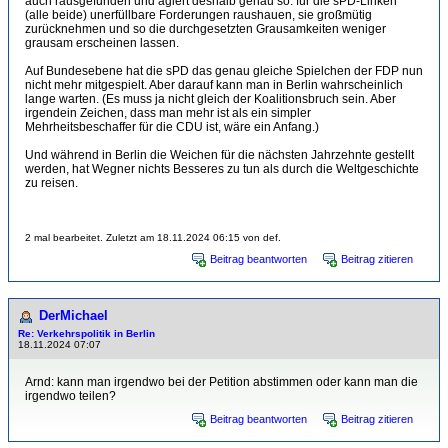
auch rausgefunden und agiert deshalb genau so: für die sPD-Linken
(alle beide) unerfüllbare Forderungen raushauen, sie großmütig
zurücknehmen und so die durchgesetzten Grausamkeiten weniger
grausam erscheinen lassen.
Auf Bundesebene hat die sPD das genau gleiche Spielchen der FDP nun
nicht mehr mitgespielt. Aber darauf kann man in Berlin wahrscheinlich
lange warten. (Es muss ja nicht gleich der Koalitionsbruch sein. Aber
irgendein Zeichen, dass man mehr ist als ein simpler
Mehrheitsbeschaffer für die CDU ist, wäre ein Anfang.)
Und während in Berlin die Weichen für die nächsten Jahrzehnte gestellt
werden, hat Wegner nichts Besseres zu tun als durch die Weltgeschichte
zu reisen.
2 mal bearbeitet. Zuletzt am 18.11.2024 06:15 von def.
Beitrag beantworten
Beitrag zitieren
DerMichael
Re: Verkehrspolitik in Berlin
18.11.2024 07:07
Arnd: kann man irgendwo bei der Petition abstimmen oder kann man die
irgendwo teilen?
Beitrag beantworten
Beitrag zitieren