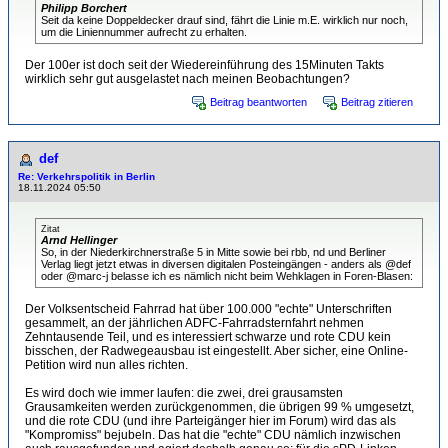
Philipp Borchert
Seit da keine Doppeldecker drauf sind, fährt die Linie m.E. wirklich nur noch,
um die Liniennummer aufrecht zu erhalten.
Der 100er ist doch seit der Wiedereinführung des 15Minuten Takts
wirklich sehr gut ausgelastet nach meinen Beobachtungen?
Beitrag beantworten
Beitrag zitieren
def
Re: Verkehrspolitik in Berlin
18.11.2024 05:50
Zitat
Arnd Hellinger
So, in der Niederkirchnerstraße 5 in Mitte sowie bei rbb, nd und Berliner
Verlag liegt jetzt etwas in diversen digitalen Posteingängen - anders als @def
oder @marc-j belasse ich es nämlich nicht beim Wehklagen in Foren-Blasen:
Der Volksentscheid Fahrrad hat über 100.000 "echte" Unterschriften
gesammelt, an der jährlichen ADFC-Fahrradsternfahrt nehmen
Zehntausende Teil, und es interessiert schwarze und rote CDU kein
bisschen, der Radwegeausbau ist eingestellt. Aber sicher, eine Online-
Petition wird nun alles richten.
Es wird doch wie immer laufen: die zwei, drei grausamsten
Grausamkeiten werden zurückgenommen, die übrigen 99 % umgesetzt,
und die rote CDU (und ihre Parteigänger hier im Forum) wird das als
"Kompromiss" bejubeln. Das hat die "echte" CDU nämlich inzwischen