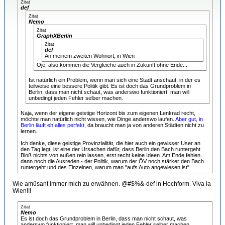
Zitat
def
Zitat
Nemo
Zitat
GraphXBerlin
Zitat
def
An meinem zweiten Wohnort, in Wien
Oje, also kommen die Vergleiche auch in Zukunft ohne Ende...
Ist natürlich ein Problem, wenn man sich eine Stadt anschaut, in der es
teilweise eine bessere Politik gibt. Es ist doch das Grundproblem in
Berlin, dass man nicht schaut, was anderswo funktioniert, man will
unbedingt jeden Fehler selber machen.
Naja, wenn der eigene geistige Horizont bis zum eigenen Lenkrad recht,
möchte man natürlich nicht wissen, wie Dinge anderswo laufen.
Aber gut, in
Berlin läuft eh alles perfekt
, da braucht man ja von anderen Städten nicht zu
lernen.
Ich denke, diese geistige Provinzialität, die hier auch ein gewisser User an
den Tag legt, ist eine der Ursachen dafür, dass Berlin den Bach runtergeht.
Bloß nichts von außen rein lassen, erst recht keine Ideen. Am Ende fehlen
dann noch die Ausreden - der Politik, warum der ÖV noch stärker den Bach
runtergeht und des Einzelnen, warum man "aufs Auto angewiesen ist".
Wie amüsant immer mich zu erwähnen. @#$%&-def in Hochform. Viva la
Wien!!!
Zitat
Nemo
Es ist doch das Grundproblem in Berlin, dass man nicht schaut, was
anderswo funktioniert, man will unbedingt jeden Fehler selber machen.