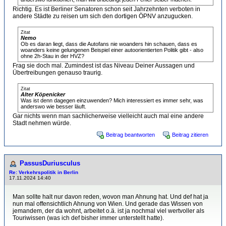
Richtig. Es ist Berliner Senatoren schon seit Jahrzehnten verboten in
andere Städte zu reisen um sich den dortigen ÖPNV anzugucken.
Zitat
Nemo
Ob es daran liegt, dass die Autofans nie woanders hin schauen, dass es
woanders keine gelungenen Beispiel einer autoorientierten Politik gibt - also
ohne 2h-Stau in der HVZ?
Frag sie doch mal. Zumindest ist das Niveau Deiner Aussagen und
Übertreibungen genauso traurig.
Zitat
Alter Köpenicker
Was ist denn dagegen einzuwenden? Mich interessiert es immer sehr, was
anderswo wie besser läuft.
Gar nichts wenn man sachlicherweise vielleicht auch mal eine andere
Stadt nehmen würde.
Beitrag beantworten
Beitrag zitieren
PassusDuriusculus
Re: Verkehrspolitik in Berlin
17.11.2024 14:40
Man sollte halt nur davon reden, wovon man Ahnung hat. Und def hat ja
nun mal offensichtlich Ahnung von Wien. Und gerade das Wissen von
jemandem, der da wohnt, arbeitet o.ä. ist ja nochmal viel wertvoller als
Touriwissen (was ich def bisher immer unterstellt hatte).