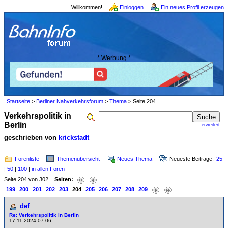
Willkommen!
Einloggen
Ein neues Profil erzeugen
* Werbung *
Startseite
>
Berliner Nahverkehrsforum
>
Thema
> Seite 204
Verkehrspolitik in
Berlin
erweitert
geschrieben von
krickstadt
Forenliste
Themenübersicht
Neues Thema
Neueste Beiträge:
25
|
50
|
100
|
in allen Foren
Seite 204 von 302
Seiten:
199
200
201
202
203
204
205
206
207
208
209
def
Re: Verkehrspolitik in Berlin
17.11.2024 07:06