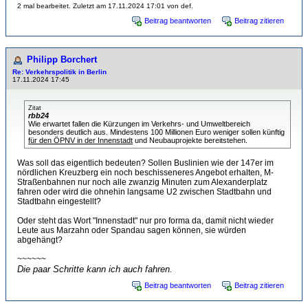
2 mal bearbeitet. Zuletzt am 17.11.2024 17:01 von def.
Beitrag beantworten
Beitrag zitieren
Philipp Borchert
Re: Verkehrspolitik in Berlin
17.11.2024 17:45
Zitat
rbb24
Wie erwartet fallen die Kürzungen im Verkehrs- und Umweltbereich
besonders deutlich aus. Mindestens 100 Millionen Euro weniger sollen künftig
für den ÖPNV in der Innenstadt
und Neubauprojekte bereitstehen.
Was soll das eigentlich bedeuten? Sollen Buslinien wie der 147er im
nördlichen Kreuzberg ein noch beschisseneres Angebot erhalten, M-
Straßenbahnen nur noch alle zwanzig Minuten zum Alexanderplatz
fahren oder wird die ohnehin langsame U2 zwischen Stadtbahn und
Stadtbahn eingestellt?
Oder steht das Wort "Innenstadt" nur pro forma da, damit nicht wieder
Leute aus Marzahn oder Spandau sagen können, sie würden
abgehängt?
~~~~~~
Die paar Schritte kann ich auch fahren.
Beitrag beantworten
Beitrag zitieren