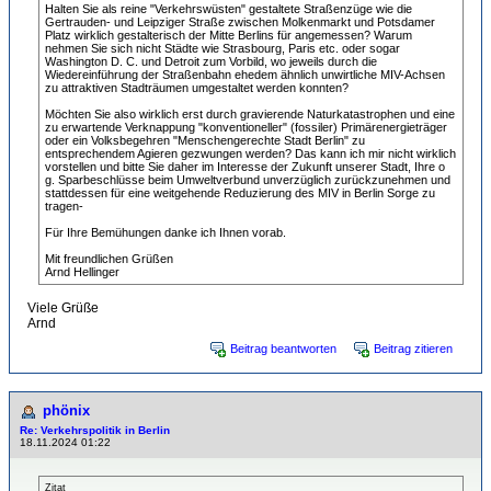
Halten Sie als reine "Verkehrswüsten" gestaltete Straßenzüge wie die
Gertrauden- und Leipziger Straße zwischen Molkenmarkt und Potsdamer
Platz wirklich gestalterisch der Mitte Berlins für angemessen? Warum
nehmen Sie sich nicht Städte wie Strasbourg, Paris etc. oder sogar
Washington D. C. und Detroit zum Vorbild, wo jeweils durch die
Wiedereinführung der Straßenbahn ehedem ähnlich unwirtliche MIV-Achsen
zu attraktiven Stadträumen umgestaltet werden konnten?
Möchten Sie also wirklich erst durch gravierende Naturkatastrophen und eine
zu erwartende Verknappung "konventioneller" (fossiler) Primärenergieträger
oder ein Volksbegehren "Menschengerechte Stadt Berlin" zu
entsprechendem Agieren gezwungen werden? Das kann ich mir nicht wirklich
vorstellen und bitte Sie daher im Interesse der Zukunft unserer Stadt, Ihre o
g. Sparbeschlüsse beim Umweltverbund unverzüglich zurückzunehmen und
stattdessen für eine weitgehende Reduzierung des MIV in Berlin Sorge zu
tragen-
Für Ihre Bemühungen danke ich Ihnen vorab.
Mit freundlichen Grüßen
Arnd Hellinger
Viele Grüße
Arnd
Beitrag beantworten
Beitrag zitieren
phönix
Re: Verkehrspolitik in Berlin
18.11.2024 01:22
Zitat