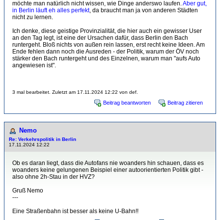
möchte man natürlich nicht wissen, wie Dinge anderswo laufen.
Aber gut,
in Berlin läuft eh alles perfekt
, da braucht man ja von anderen Städten
nicht zu lernen.
Ich denke, diese geistige Provinzialität, die hier auch ein gewisser User
an den Tag legt, ist eine der Ursachen dafür, dass Berlin den Bach
runtergeht. Bloß nichts von außen rein lassen, erst recht keine Ideen. Am
Ende fehlen dann noch die Ausreden - der Politik, warum der ÖV noch
stärker den Bach runtergeht und des Einzelnen, warum man "aufs Auto
angewiesen ist".
3 mal bearbeitet. Zuletzt am 17.11.2024 12:22 von def.
Beitrag beantworten
Beitrag zitieren
Nemo
Re: Verkehrspolitik in Berlin
17.11.2024 12:22
Ob es daran liegt, dass die Autofans nie woanders hin schauen, dass es
woanders keine gelungenen Beispiel einer autoorientierten Politik gibt -
also ohne 2h-Stau in der HVZ?
Gruß Nemo
---
Eine Straßenbahn ist besser als keine U-Bahn!!