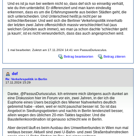
Und es ist ja nun bei weitem nicht so, dass def sich so einseitig verhält,
wie du ihm unterstellst. Er differenziert und man kann eindeutig
erkennen, dass es um die Erfahrungswerte aus beiden Städten geht, die
sich unterscheiden. Und Unterschied heißt ja nicht per se
schlechter/besser. Und weil sich die Berliner Verkehrspolitik innerhalb
der letzten zwei Jahre offensichtlich massiv verschlechtert hat (aus
welchen Gründen auch immer), wo man ja schon dachte 'schlechter geht
ja kaum', ist es nicht verwunderlich, dass das auch angesprochen wird.
1 mal bearbeitet. Zuletzt am 17.11.2024 14:41 von PassusDuriusculus.
Beitrag beantworten
Beitrag zitieren
def
Re: Verkehrspolitik in Berlin
17.11.2024 15:29
Danke, @PassusDuriusculus. Ich erinnere mich übrigens auch dunkel an
eine Diskussion hier im Forum vor ein, zwei Jahren, in der ich die
Euphorie eines Users bezüglich des Wiener Nahverkehrs deutlich
gebremst habe - eben, weil er nicht pauschal besser ist. So ist das
Angebot in Siedlungsgebieten und nachts in Berlin tendenziell besser,
allein wegen des üblichen 20-min-Taktes tagsüber. Und die
Baustellenkoordination ist genauso schlecht wie in Berlin.
Aber derzeit läuft es beim Ausbau des Umweltverbundes in Wien nun mal
weitaus besser. Aktuell sind zwei U-Bahn- und zwei Straßenbahnstrecken