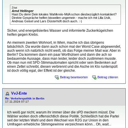
Zitat
Arnd Hellinger
Hast Du denn Dein lokales Wahlkreis-MdA schon diesbezüglich kontaktiert?
Direkte Gespräche helfen bisweilen ungemein - mache ich mit Lilla Usik,
Andreas Geisel und Lars Düsterhöft doch auch. :-)
Sicher, und energetisiertes Wasser und informierte Zuckerkügelchen
helfen gegen Krebs.
An meinem zweiten Wohnort, in Wien, mache ich das übrigens
tatsächlich. Da wurde dann auch schon mal der Worst Case abgewendet,
auch wenn ich natürlich nicht weiß, ob das Folge meiner Mail war. Aber in
Berlin? Da kommen dann ein paar Worthülsen und dann die ach so
bedauernde Aussage, dass man leider, leider doch zustimmen musste.
Ob man nun mit SPD-Stimmautomaten spricht oder sein Bedenken auf
einen Zettel schreibt, diesen verbrennt und die Asche im Klo runterspült
ist doch völlig egal, der Effekt ist der gleiche.
Beitrag beantworten
Beitrag zitieren
VvJ-Ente
Re: Verkehrspolitik in Berlin
17.11.2024 07:17
Ich weiß gar nicht, warum ihr immer über die sPD meckern müsst. Die
Wähler wollen doch offensichtlich diese Politik. Schließlich hat die Partei
seit der letzten Wahl und dem Wechsel von R2G zur Union in den
Umfragen erhebliche Stimmgewinne verzeichnen könn... Oh, wait...