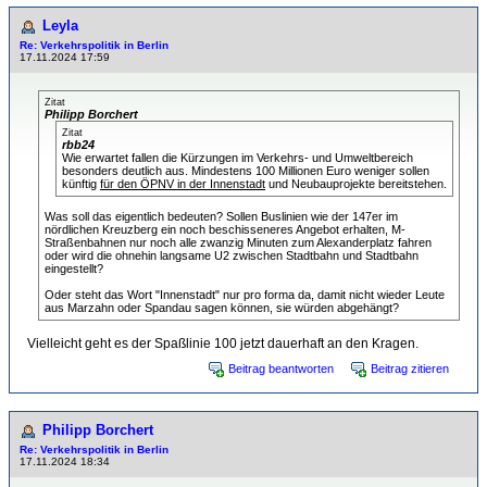
Leyla
Re: Verkehrspolitik in Berlin
17.11.2024 17:59
Zitat
Philipp Borchert
Zitat
rbb24
Wie erwartet fallen die Kürzungen im Verkehrs- und Umweltbereich
besonders deutlich aus. Mindestens 100 Millionen Euro weniger sollen
künftig
für den ÖPNV in der Innenstadt
und Neubauprojekte bereitstehen.
Was soll das eigentlich bedeuten? Sollen Buslinien wie der 147er im
nördlichen Kreuzberg ein noch beschisseneres Angebot erhalten, M-
Straßenbahnen nur noch alle zwanzig Minuten zum Alexanderplatz fahren
oder wird die ohnehin langsame U2 zwischen Stadtbahn und Stadtbahn
eingestellt?
Oder steht das Wort "Innenstadt" nur pro forma da, damit nicht wieder Leute
aus Marzahn oder Spandau sagen können, sie würden abgehängt?
Vielleicht geht es der Spaßlinie 100 jetzt dauerhaft an den Kragen.
Beitrag beantworten
Beitrag zitieren
Philipp Borchert
Re: Verkehrspolitik in Berlin
17.11.2024 18:34