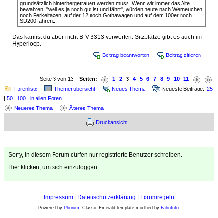
grundsätzlich hinterhergetrauert werden muss. Wenn wir immer das Alte
bewahren, "weil es ja noch gut ist und fährt", würden heute nach Werneuchen
noch Ferkeltaxen, auf der 12 noch Gothawagen und auf dem 100er noch
SD200 fahren...
Das kannst du aber nicht B-V 3313 vorwerfen. Sitzplätze gibt es auch im
Hyperloop.
Beitrag beantworten
Beitrag zitieren
Seite 3 von 13
Seiten:
1
2
3
4
5
6
7
8
9
10
11
Forenliste
Themenübersicht
Neues Thema
Neueste Beiträge:
25
|
50
|
100
|
in allen Foren
Neueres Thema
Älteres Thema
Druckansicht
Sorry, in diesem Forum dürfen nur registrierte Benutzer schreiben.
Hier klicken, um sich einzuloggen
Impressum
|
Datenschutzerklärung
|
Forumregeln
Powered by
Phorum
. Classic Emerald template modified by
BahnInfo
.