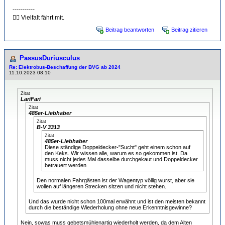
-----------
🏳️‍🌈 Vielfalt fährt mit.
Beitrag beantworten
Beitrag zitieren
PassusDuriusculus
Re: Elektrobus-Beschaffung der BVG ab 2024
11.10.2023 08:10
Zitat
LariFari
Zitat
485er-Liebhaber
Zitat
B-V 3313
Zitat
485er-Liebhaber
Diese ständige Doppeldecker-"Sucht" geht einem schon auf
den Keks. Wir wissen alle, warum es so gekommen ist. Da
muss nicht jedes Mal dasselbe durchgekaut und Doppeldecker
betrauert werden.
Den normalen Fahrgästen ist der Wagentyp völlig wurst, aber sie
wollen auf längeren Strecken sitzen und nicht stehen.
Und das wurde nicht schon 100mal erwähnt und ist den meisten bekannt
durch die beständige Wiederholung ohne neue Erkenntnisgewinne?
Nein, sowas muss gebetsmühlenartig wiederholt werden, da dem Alten