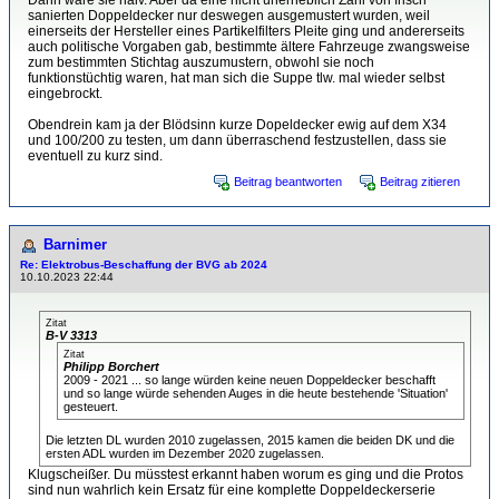
Dann wäre sie naiv. Aber da eine nicht unerheblich Zahl von frisch
sanierten Doppeldecker nur deswegen ausgemustert wurden, weil
einerseits der Hersteller eines Partikelfilters Pleite ging und andererseits
auch politische Vorgaben gab, bestimmte ältere Fahrzeuge zwangsweise
zum bestimmten Stichtag auszumustern, obwohl sie noch
funktionstüchtig waren, hat man sich die Suppe tlw. mal wieder selbst
eingebrockt.
Obendrein kam ja der Blödsinn kurze Dopeldecker ewig auf dem X34
und 100/200 zu testen, um dann überraschend festzustellen, dass sie
eventuell zu kurz sind.
Beitrag beantworten
Beitrag zitieren
Barnimer
Re: Elektrobus-Beschaffung der BVG ab 2024
10.10.2023 22:44
Zitat
B-V 3313
Zitat
Philipp Borchert
2009 - 2021 ... so lange würden keine neuen Doppeldecker beschafft
und so lange würde sehenden Auges in die heute bestehende 'Situation'
gesteuert.
Die letzten DL wurden 2010 zugelassen, 2015 kamen die beiden DK und die
ersten ADL wurden im Dezember 2020 zugelassen.
Klugscheißer. Du müsstest erkannt haben worum es ging und die Protos
sind nun wahrlich kein Ersatz für eine komplette Doppeldeckerserie