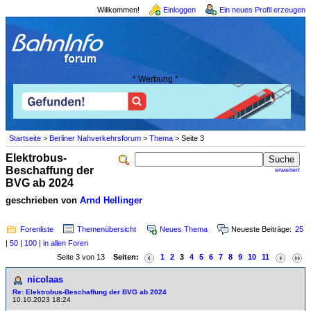
Willkommen!
Einloggen
Ein neues Profil erzeugen
* Werbung *
Startseite
>
Berliner Nahverkehrsforum
>
Thema
> Seite 3
Elektrobus-
Beschaffung der
erweitert
BVG ab 2024
geschrieben von
Arnd Hellinger
Forenliste
Themenübersicht
Neues Thema
Neueste Beiträge:
25
|
50
|
100
|
in allen Foren
Seite 3 von 13
Seiten:
1
2
3
4
5
6
7
8
9
10
11
nicolaas
Re: Elektrobus-Beschaffung der BVG ab 2024
10.10.2023 18:24