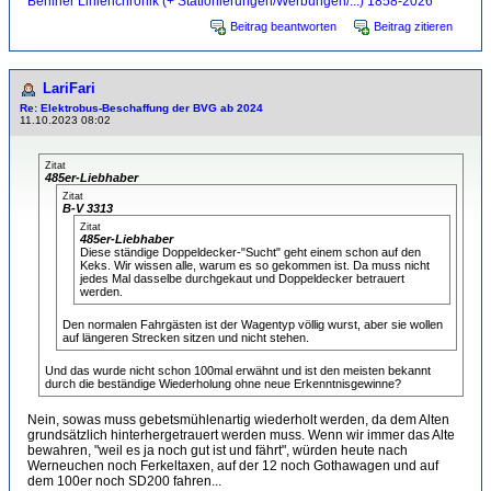
Berliner Linienchronik (+ Stationierungen/Werbungen/...) 1858-2026
Beitrag beantworten
Beitrag zitieren
LariFari
Re: Elektrobus-Beschaffung der BVG ab 2024
11.10.2023 08:02
Zitat
485er-Liebhaber
Zitat
B-V 3313
Zitat
485er-Liebhaber
Diese ständige Doppeldecker-"Sucht" geht einem schon auf den
Keks. Wir wissen alle, warum es so gekommen ist. Da muss nicht
jedes Mal dasselbe durchgekaut und Doppeldecker betrauert
werden.
Den normalen Fahrgästen ist der Wagentyp völlig wurst, aber sie wollen
auf längeren Strecken sitzen und nicht stehen.
Und das wurde nicht schon 100mal erwähnt und ist den meisten bekannt
durch die beständige Wiederholung ohne neue Erkenntnisgewinne?
Nein, sowas muss gebetsmühlenartig wiederholt werden, da dem Alten
grundsätzlich hinterhergetrauert werden muss. Wenn wir immer das Alte
bewahren, "weil es ja noch gut ist und fährt", würden heute nach
Werneuchen noch Ferkeltaxen, auf der 12 noch Gothawagen und auf
dem 100er noch SD200 fahren...