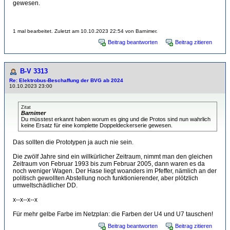
gewesen.
1 mal bearbeitet. Zuletzt am 10.10.2023 22:54 von Barnimer.
Beitrag beantworten
Beitrag zitieren
B-V 3313
Re: Elektrobus-Beschaffung der BVG ab 2024
10.10.2023 23:00
Zitat
Barnimer
Du müsstest erkannt haben worum es ging und die Protos sind nun wahrlich
keine Ersatz für eine komplette Doppeldeckerserie gewesen.
Das sollten die Prototypen ja auch nie sein.
Die zwölf Jahre sind ein willkürlicher Zeitraum, nimmt man den gleichen
Zeitraum von Februar 1993 bis zum Februar 2005, dann waren es da
noch weniger Wagen. Der Hase liegt woanders im Pfeffer, nämlich an der
politisch gewollten Abstellung noch funktionierender, aber plötzlich
umweltschädlicher DD.
x--x--x--x
Für mehr gelbe Farbe im Netzplan: die Farben der U4 und U7 tauschen!
Beitrag beantworten
Beitrag zitieren