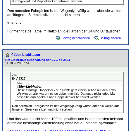
durchgekaut und Doppeldecker betrauert werden.
Den normalen Fahrgästen ist der Wagentyp völlig wurst, aber sie wollen
auf längeren Strecken sitzen und nicht stehen.
x--x--x--x
Für mehr gelbe Farbe im Netzplan: die Farben der U4 und U7 tauschen!
Beitrag beantworten
Beitrag zitieren
485er-Liebhaber
Re: Elektrobus-Beschaffung der BVG ab 2024
11.10.2023 07:54
Zitat
B-V 3313
Zitat
485er-Liebhaber
Diese ständige Doppeldecker-"Sucht" geht einem schon auf den Keks.
Wir wissen alle, warum es so gekommen ist. Da muss nicht jedes Mal
dasselbe durchgekaut und Doppeldecker betrauert werden.
Den normalen Fahrgästen ist der Wagentyp völlig wurst, aber sie wollen auf
längeren Strecken sitzen und nicht stehen.
Und das wurde nicht schon 100mal erwähnt und ist den meisten bekannt
durch die beständige Wiederholung ohne neue Erkenntnisgewinne?