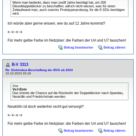
Wenn man bedenkt, dass man zwölf Jahre benötigt hat, um 200
Dieseldoppeldecker zu beschaffen, will ich nicht wissen, was für einen
Zeitaufwand man, auch zwecks Prototyperprobung, für die E-DDs benötigen
wird.
Ich würde aber gerne wissen, wie du auf 12 Jahre kommst?
x--x--x--x
Für mehr gelbe Farbe im Netzplan: die Farben der U4 und U7 tauschen!
Beitrag beantworten
Beitrag zitieren
B-V 3313
Re: Elektrobus-Beschaffung der BVG ab 2024
10.10.2023 20:18
Zitat
VvJ-Ente
Das könnte die Chance auf die Rückkehr der Doppeldecker nach Spandau,
Neukölln und Friedrichshain werden.
Neukölln ist doch weiterhin recht gut versorgt?
x--x--x--x
Für mehr gelbe Farbe im Netzplan: die Farben der U4 und U7 tauschen!
Beitrag beantworten
Beitrag zitieren