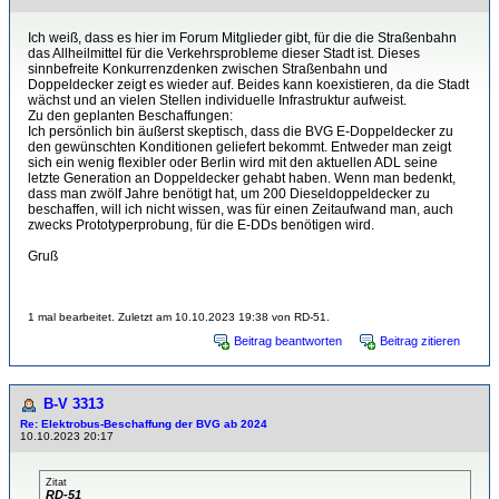
Ich weiß, dass es hier im Forum Mitglieder gibt, für die die Straßenbahn
das Allheilmittel für die Verkehrsprobleme dieser Stadt ist. Dieses
sinnbefreite Konkurrenzdenken zwischen Straßenbahn und
Doppeldecker zeigt es wieder auf. Beides kann koexistieren, da die Stadt
wächst und an vielen Stellen individuelle Infrastruktur aufweist.
Zu den geplanten Beschaffungen:
Ich persönlich bin äußerst skeptisch, dass die BVG E-Doppeldecker zu
den gewünschten Konditionen geliefert bekommt. Entweder man zeigt
sich ein wenig flexibler oder Berlin wird mit den aktuellen ADL seine
letzte Generation an Doppeldecker gehabt haben. Wenn man bedenkt,
dass man zwölf Jahre benötigt hat, um 200 Dieseldoppeldecker zu
beschaffen, will ich nicht wissen, was für einen Zeitaufwand man, auch
zwecks Prototyperprobung, für die E-DDs benötigen wird.
Gruß
1 mal bearbeitet. Zuletzt am 10.10.2023 19:38 von RD-51.
Beitrag beantworten
Beitrag zitieren
B-V 3313
Re: Elektrobus-Beschaffung der BVG ab 2024
10.10.2023 20:17
Zitat
RD-51