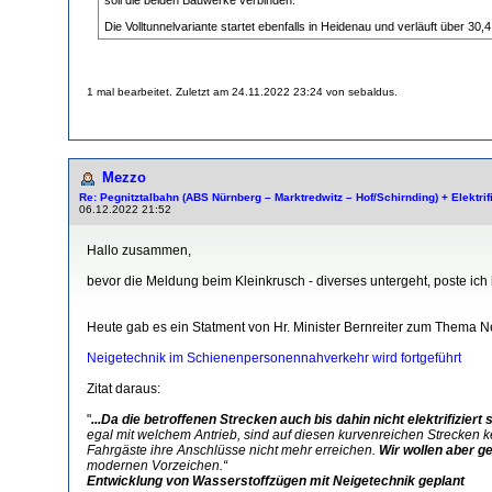
Die Volltunnelvariante startet ebenfalls in Heidenau und verläuft über 30
1 mal bearbeitet. Zuletzt am 24.11.2022 23:24 von sebaldus.
Mezzo
Re: Pegnitztalbahn (ABS Nürnberg – Marktredwitz – Hof/Schirnding) + Elektri
06.12.2022 21:52
Hallo zusammen,
bevor die Meldung beim Kleinkrusch - diverses untergeht, poste ich 
Heute gab es ein Statment von Hr. Minister Bernreiter zum Thema N
Neigetechnik im Schienenpersonennahverkehr wird fortgeführt
Zitat daraus:
"
...Da die betroffenen Strecken auch bis dahin nicht elektrifiziert
egal mit welchem Antrieb, sind auf diesen kurvenreichen Strecken k
Fahrgäste ihre Anschlüsse nicht mehr erreichen.
Wir wollen aber g
modernen Vorzeichen.“
Entwicklung von Wasserstoffzügen mit Neigetechnik geplant