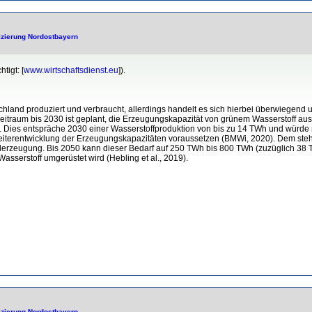
fizierung Nordostbayern
tigt: [
www.wirtschaftsdienst.eu
]).
hland produziert und verbraucht, allerdings handelt es sich hierbei überwiegend
n Zeitraum bis 2030 ist geplant, die Erzeugungskapazität von grünem Wasserstoff 
 Dies entspräche 2030 einer Wasserstoffproduktion von bis zu 14 TWh und würde n
iterentwicklung der Erzeugungskapazitäten voraussetzen (BMWi, 2020). Dem steh
hlerzeugung. Bis 2050 kann dieser Bedarf auf 250 TWh bis 800 TWh (zuzüglich 38
asserstoff umgerüstet wird (Hebling et al., 2019).
fizierung Nordostbayern