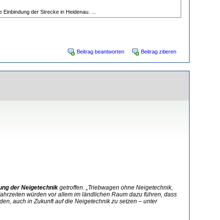
e Einbindung der Strecke in Heidenau. ...
Beitrag beantworten
Beitrag zitieren
ung der Neigetechnik
getroffen. „Triebwagen ohne Neigetechnik,
e Fahrzeiten würden vor allem im ländlichen Raum dazu führen, dass
n, auch in Zukunft auf die Neigetechnik zu setzen – unter