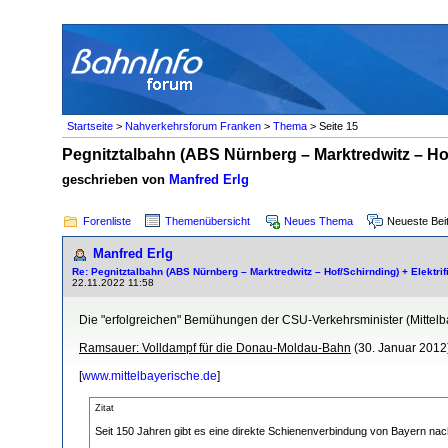
Startseite
>
Nahverkehrsforum Franken
>
Thema
> Seite 15
Pegnitztalbahn (ABS Nürnberg – Marktredwitz – Hof
geschrieben von
Manfred Erlg
Forenliste
Themenübersicht
Neues Thema
Neueste Bei
Manfred Erlg
Re: Pegnitztalbahn (ABS Nürnberg – Marktredwitz – Hof/Schirnding) + Elektri
22.11.2022 11:58
Die "erfolgreichen" Bemühungen der CSU-Verkehrsminister (Mittel
Ramsauer: Volldampf für die Donau-Moldau-Bahn
(30. Januar 2012
[
www.mittelbayerische.de
]
Zitat
Seit 150 Jahren gibt es eine direkte Schienenverbindung von Bayern nac