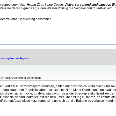
 Fahrzeuge oder Akku-Hybrid-Züge keine Option.
Vielversprechend sind dagegen Wa
nteresse daran signalisiert, einen Wasserstoffzug mit Neigetechnik zu entwickeln....
 vorerst keine Oberleitung bekommen.
fizierung Nordostbayern
rst keine Oberleitung bekommen.
 den Verkehr in Nordostbayern stemmen, halten nur noch bis ca 2030 durch und so
anungsdauer) im Pegnitztal aber noch kein einziger Meter Oberleitung, und auf de
h die einzig sinnvolle, unabhängig davon, dass die Strecken elektrifiziert werden 
ür konzipiert sind, batterieelektisch bzw unter Oberleitung zu fahren, es könnte a
trifizierten Abschnitten kurz genug sind um sich auf die Batterie zu verlassen) un