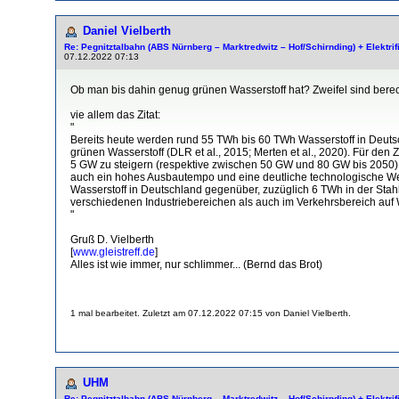
Daniel Vielberth
Re: Pegnitztalbahn (ABS Nürnberg – Marktredwitz – Hof/Schirnding) + Elektri
07.12.2022 07:13
Ob man bis dahin genug grünen Wasserstoff hat? Zweifel sind berech
vie allem das Zitat:
"
Bereits heute werden rund 55 TWh bis 60 TWh Wasserstoff in Deutsc
grünen Wasserstoff (DLR et al., 2015; Merten et al., 2020). Für de
5 GW zu steigern (respektive zwischen 50 GW und 80 GW bis 2050).
auch ein hohes Ausbautempo und eine deutliche technologische We
Wasserstoff in Deutschland gegenüber, zuzüglich 6 TWh in der Sta
verschiedenen Industriebereichen als auch im Verkehrsbereich auf W
"
Gruß D. Vielberth
[
www.gleistreff.de
]
Alles ist wie immer, nur schlimmer... (Bernd das Brot)
1 mal bearbeitet. Zuletzt am 07.12.2022 07:15 von Daniel Vielberth.
UHM
Re: Pegnitztalbahn (ABS Nürnberg – Marktredwitz – Hof/Schirnding) + Elektri