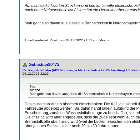
Auf nicht elektrifizierten Strecken sind konventionelle elektrische
noch ohne Neigetechnik. Mit Alstom hat ein Hersteller aber bereits I
Man geht also davon aus, dass die Bahnstrecken in Nordostbayern
1 mal bearbeitet. Zuletzt am 06.12.2022 21:53 von Mezzo.
Sebastian90475
Re: Pegnitztalbahn (ABS Nürnberg – Marktredwitz – Hof/Schirnding) + Elektri
06.12.2022 22:23
Zitat
Mezzo
Man geht also davon aus, dass die Bahnstrecken in Nordostbayern vore
Das muss man vllt ein bisschen einschränken: Die 612, die aktuell
Fahrzeuge abgelöst werden. Bis dahin hängt (allein aufgrund der Pl
Entscheidung, zunächst Wasserstoffahrzeuge zu beschaffen, sicherlic
Gleichzeitig wird aber angedeutet, dass die Züge sehr wohl auch daf
Brennstoffzelle überflüssig wird (weil die Lücken zwischen den elek
aber je nach Strecke sicher noch 20 bis 30 Jahre dauern...