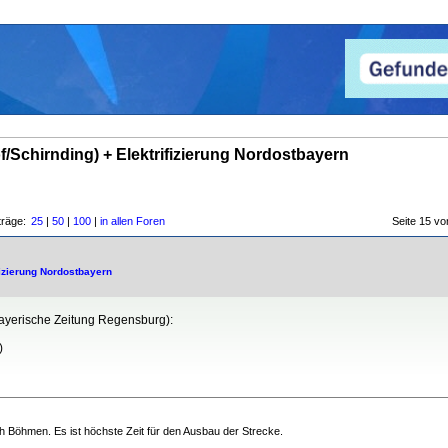
/Schirnding) + Elektrifizierung Nordostbayern
träge:
25
|
50
|
100
|
in allen Foren
Seite 15 
fizierung Nordostbayern
bayerische Zeitung Regensburg):
)
h Böhmen. Es ist höchste Zeit für den Ausbau der Strecke.