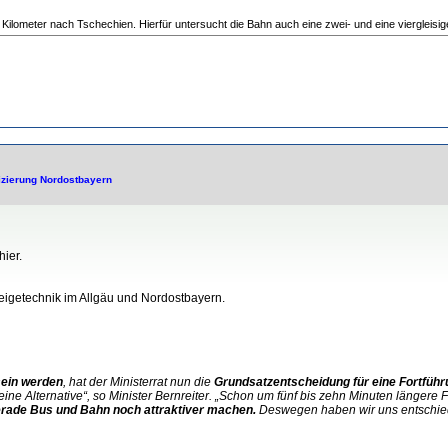
,4 Kilometer nach Tschechien. Hierfür untersucht die Bahn auch eine zwei- und eine viergleisig
fizierung Nordostbayern
hier.
eigetechnik im Allgäu und Nordostbayern.
 sein werden
, hat der Ministerrat nun die
Grundsatzentscheidung für eine Fortführ
eine Alternative“, so Minister Bernreiter. „Schon um fünf bis zehn Minuten länger
erade Bus und Bahn noch attraktiver machen.
Deswegen haben wir uns entschiede