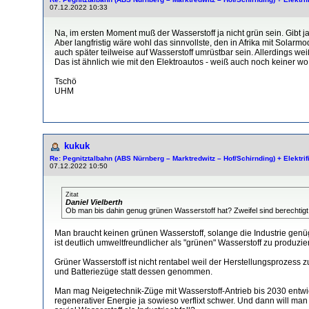
07.12.2022 10:33
Na, im ersten Moment muß der Wasserstoff ja nicht grün sein. Gibt j
Aber langfristig wäre wohl das sinnvollste, den in Afrika mit Sola
auch später teilweise auf Wasserstoff umrüstbar sein. Allerdings we
Das ist ähnlich wie mit den Elektroautos - weiß auch noch keiner wo
Tschö
UHM
kukuk
Re: Pegnitztalbahn (ABS Nürnberg – Marktredwitz – Hof/Schirnding) + Elektri
07.12.2022 10:50
Zitat
Daniel Vielberth
Ob man bis dahin genug grünen Wasserstoff hat? Zweifel sind berechtigt:
Man braucht keinen grünen Wasserstoff, solange die Industrie genüge
ist deutlich umweltfreundlicher als "grünen" Wasserstoff zu produzie
Grüner Wasserstoff ist nicht rentabel weil der Herstellungsprozess 
und Batteriezüge statt dessen genommen.
Man mag Neigetechnik-Züge mit Wasserstoff-Antrieb bis 2030 entwic
regenerativer Energie ja sowieso verflixt schwer. Und dann will m