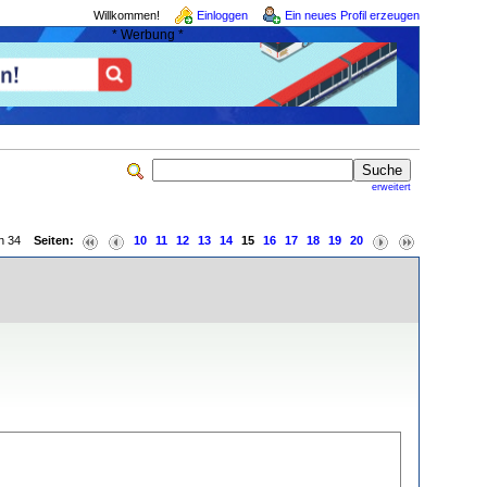
Willkommen!
Einloggen
Ein neues Profil erzeugen
* Werbung *
erweitert
von 34
Seiten:
10
11
12
13
14
15
16
17
18
19
20