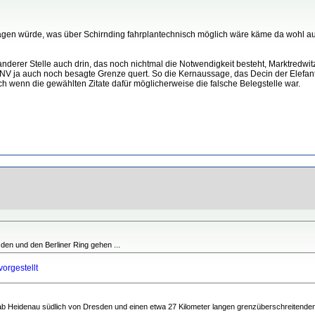
ragen würde, was über Schirnding fahrplantechnisch möglich wäre käme da wohl au
 anderer Stelle auch drin, das noch nichtmal die Notwendigkeit besteht, Marktredw
SPNV ja auch noch besagte Grenze quert. So die Kernaussage, das Decin der Elefa
h wenn die gewählten Zitate dafür möglicherweise die falsche Belegstelle war.
n und den Berliner Ring gehen ...
orgestellt
nel ab Heidenau südlich von Dresden und einen etwa 27 Kilometer langen grenzüberschreitende