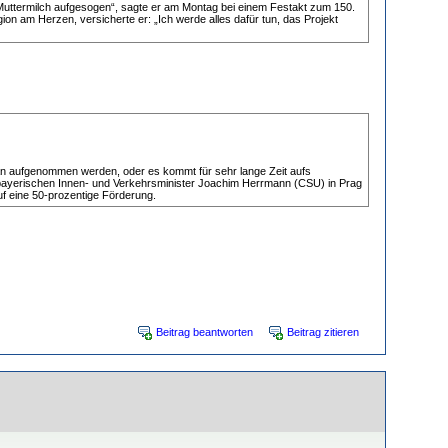
 Muttermilch aufgesogen“, sagte er am Montag bei einem Festakt zum 150.
n am Herzen, versicherte er: „Ich werde alles dafür tun, das Projekt
an aufgenommen werden, oder es kommt für sehr lange Zeit aufs
 bayerischen Innen- und Verkehrsminister Joachim Herrmann (CSU) in Prag
uf eine 50-prozentige Förderung.
Beitrag beantworten
Beitrag zitieren