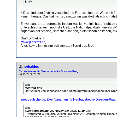
an UHM
> Das sind aber 2 völlig verschiedene Fragestellungen. Wenn ich f
> mehr heraus. Das hat nichts damit zu tun was dort tatsächlich fährt
Einverstanden, andererseits, in dem was ich verlinkt habe, steht an
unterschlägt ja auch noch die U28, die Nationalparkbahn die als 
sogar von der Ameise) sprechen können, bleibt schon bestehen, auc
Gruß D. Vielberth
[
www.gleistreff.de
]
Alles ist wie immer, nur schlimmer... (Bernd das Brot)
sebaldus
Re: Varianten für Neubaustrecke Dresden-Prag
24.11.2022 23:21
Zitat
Manfred Erlg
Der Verkehr von Tschechien nach Hamburg wird überwiegend über Dresde
sueddeutsche.de: Zwei Varianten für Neubaustrecke Dresden-Prag v
Zitat
sueddeutsche.de, 24. November 2022, 11:30 Uhr
... Vorgestellt wurde eine Variante, die einen 2,5 Kilometer langen Tun
soll die beiden Bauwerke verbinden.