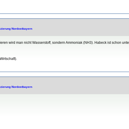
fizierung Nordostbayern
ren wird man nicht Wasserstoff, sondern Ammoniak (NH3). Habeck ist schon unter
irtschaft).
fizierung Nordostbayern