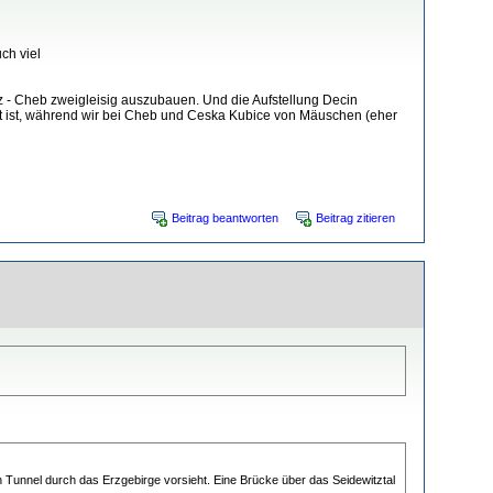
ch viel
itz - Cheb zweigleisig auszubauen. Und die Aufstellung Decin
nt ist, während wir bei Cheb und Ceska Kubice von Mäuschen (eher
Beitrag beantworten
Beitrag zitieren
n Tunnel durch das Erzgebirge vorsieht. Eine Brücke über das Seidewitztal