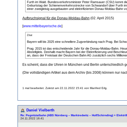
Furth im Wald. Bundesverkehrsminister Peter Ramsauer (CSU) kennt die S
Geburtstag der Schienenverkehrsstrecke von Schwandorf über Furth im Wa
einer zweigleisig ausgebauten und elektrifizierten Donau-Moldau-Bahn v
Aufbruchsignal für die Donau-Moldau-Bahn
(02. April 2015)
[
www.mittelbayerische.de
]
Zitat
Bayern will bis 2025 eine schnellere Zugverbindung nach Prag. Bei Schw
Prag. 2015 ist das entscheidende Jahr für die Donau-Moldau-Bahn. Heue
Abstellgleis. Deshalb macht Bayern bei der Elektrifizierung und Besc
an, dass der Freistaat der Deutschen Bahn AG zusätzlich sechs Millionen 
Es scheint, dass die Uhren in München und Berlin unterschiedlich 
(Die vollständigen Artikel aus dem Archiv (bis 2008) können nur na
1 mal bearbeitet. Zuletzt am 22.11.2022 15:41 von Manfred Erlg.
Daniel Vielberth
Re: Pegnitztalbahn (ABS Nürnberg – Marktredwitz – Hof/Schirnding) + Elektri
24.11.2022 16:41