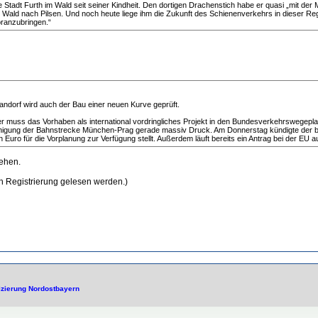
tadt Furth im Wald seit seiner Kindheit. Den dortigen Drachenstich habe er quasi „mit der
ld nach Pilsen. Und noch heute liege ihm die Zukunft des Schienenverkehrs in dieser Regio
oranzubringen.“
andorf wird auch der Bau einer neuen Kurve geprüft.
r muss das Vorhaben als international vordringliches Projekt in den Bundesverkehrswegepl
hleunigung der Bahnstrecke München-Prag gerade massiv Druck. Am Donnerstag kündigte der
Euro für die Vorplanung zur Verfügung stellt. Außerdem läuft bereits ein Antrag bei der EU a
gehen.
ch Registrierung gelesen werden.)
fizierung Nordostbayern