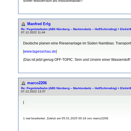
soviel Wasserstoff als Industrieabfall?
Manfred Erlg
Re: Pegnitztalbahn (ABS Nürnberg – Marktredwitz – Hof/Schirnding) + Elektri
07.12.2022 11:44
Deutsche planen eine Riesenanlage im Süden Namibias. Transportie
[
www.tagesschau.de
]
(Das ist jetzt genug OFF-TOPIC: Sinn und Unsinn einer Wasserstoff-W
marco2206
Re: Pegnitztalbahn (ABS Nürnberg – Marktredwitz – Hof/Schirnding) + Elektri
07.12.2022 13:37
[
1 mal bearbeitet. Zuletzt am 05.01.2025 00:16 von marco2206.