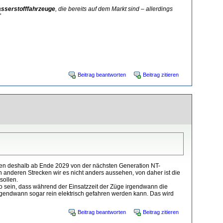
sserstofffahrzeuge
, die bereits auf dem Markt sind – allerdings
"
Beitrag beantworten
Beitrag zitieren
llen deshalb ab Ende 2029 von der nächsten Generation NT-
n anderen Strecken wir es nicht anders aussehen, von daher ist die
sollen.
lso sein, dass während der Einsatzzeit der Züge irgendwann die
d irgendwann sogar rein elektrisch gefahren werden kann. Das wird
Beitrag beantworten
Beitrag zitieren