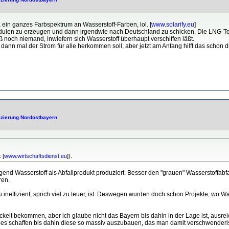
a ein ganzes Farbspektrum an Wasserstoff-Farben, lol. [
www.solarify.eu
]
rmodulen zu erzeugen und dann irgendwie nach Deutschland zu schicken. Die LNG-Ter
iß noch niemand, inwiefern sich Wasserstoff überhaupt verschiffen läßt.
 dann mal der Strom für alle herkommen soll, aber jetzt am Anfang hilft das schon 
fizierung Nordostbayern
 [
www.wirtschaftsdienst.eu
]).
nd Wasserstoff als Abfallprodukt produziert. Besser den "grauen" Wasserstoffabfal
ren.
zu ineffizient, sprich viel zu teuer, ist. Deswegen wurden doch schon Projekte, wo
kelt bekommen, aber ich glaube nicht das Bayern bis dahin in der Lage ist, ausre
an es schaffen bis dahin diese so massiv auszubauen, das man damit verschwenderi