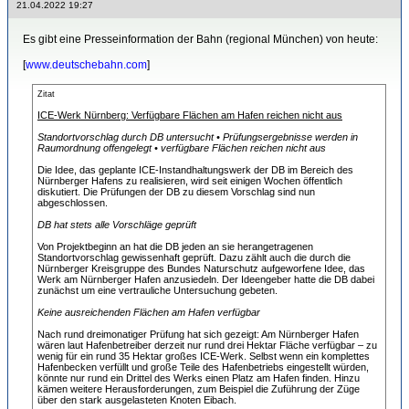
21.04.2022 19:27
Es gibt eine Presseinformation der Bahn (regional München) von heute:
[
www.deutschebahn.com
]
Zitat
ICE-Werk Nürnberg: Verfügbare Flächen am Hafen reichen nicht aus
Standortvorschlag durch DB untersucht • Prüfungsergebnisse werden in
Raumordnung offengelegt • verfügbare Flächen reichen nicht aus
Die Idee, das geplante ICE-Instandhaltungswerk der DB im Bereich des
Nürnberger Hafens zu realisieren, wird seit einigen Wochen öffentlich
diskutiert. Die Prüfungen der DB zu diesem Vorschlag sind nun
abgeschlossen.
DB hat stets alle Vorschläge geprüft
Von Projektbeginn an hat die DB jeden an sie herangetragenen
Standortvorschlag gewissenhaft geprüft. Dazu zählt auch die durch die
Nürnberger Kreisgruppe des Bundes Naturschutz aufgeworfene Idee, das
Werk am Nürnberger Hafen anzusiedeln. Der Ideengeber hatte die DB dabei
zunächst um eine vertrauliche Untersuchung gebeten.
Keine ausreichenden Flächen am Hafen verfügbar
Nach rund dreimonatiger Prüfung hat sich gezeigt: Am Nürnberger Hafen
wären laut Hafenbetreiber derzeit nur rund drei Hektar Fläche verfügbar – zu
wenig für ein rund 35 Hektar großes ICE-Werk. Selbst wenn ein komplettes
Hafenbecken verfüllt und große Teile des Hafenbetriebs eingestellt würden,
könnte nur rund ein Drittel des Werks einen Platz am Hafen finden. Hinzu
kämen weitere Herausforderungen, zum Beispiel die Zuführung der Züge
über den stark ausgelasteten Knoten Eibach.