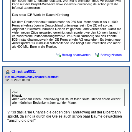
der Beginn der Offenlage feststeht. Wer keine wichtigen Infos verpassen will,
kann auf der Projekt-Webseite www.ice-werk-nuernberg.de schon jetzt die
Infomail abonnieren.
Das neue ICE-Werk im Raum Nürnberg
Mit dem Deutschlandtakt sollen mehr als 260 Mio. Menschen in bis zu 600
Fernverkehrszügen in Deutschland unterwegs sein. Die DB will so das
Angebot für klimafreundliches Reisen im ganzen Land verbessern. Damit die
vielen neuen Züge gewartet, gereinigt und repariert werden können, braucht
es zusätzliche Instandhaltungswerke. Im Raum Nürnberg soll das zehnte
ICE-Instandhaltungswerk der DB Fernverkehr AG entstehen. Es bietet neue
Arbeitsplätze für rund 450 Mitarbeitende und bringt eine Investition von mehr
als 400 Mio. Euro in die Region.
Beitrag beantworten
Beitrag zitieren
Christian0911
Re: Raumordnungsverfahren eröffnet
12.02.2022 06:50
Zitat
HansL
Aber wenn für einen Fahrradweg ein Baum fallen sollte, stehen sofort wieder
alle möglichen Bedenkenträger auf der Matte.
Vllt is das ja 'ne Chance die gegen den Fahrradweg auf der Bibertbahn
spricht, da sind ja durch die Gleise auch schon paar Bäume gewachsen
*unschuldig pfeif*