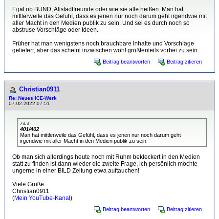
Egal ob BUND, Altstadtfreunde oder wie sie alle heißen: Man hat
mittlerweile das Gefühl, dass es jenen nur noch darum geht irgendwie mit
aller Macht in den Medien publik zu sein. Und sei es durch noch so
abstruse Vorschläge oder Ideen.
Früher hat man wenigstens noch brauchbare Inhalte und Vorschläge
geliefert, aber das scheint inzwischen wohl größtenteils vorbei zu sein.
Beitrag beantworten
Beitrag zitieren
Christian0911
Re: Neues ICE-Werk
07.02.2022 07:51
Zitat
401/402
Man hat mittlerweile das Gefühl, dass es jenen nur noch darum geht
irgendwie mit aller Macht in den Medien publik zu sein.
Ob man sich allerdings heute noch mit Ruhm bekleckert in den Medien
statt zu finden ist dann wieder die zweite Frage, ich persönlich möchte
ungerne in einer BILD Zeitung etwa auftauchen!
Viele Grüße
Christian0911
(
Mein YouTube-Kanal
)
Beitrag beantworten
Beitrag zitieren