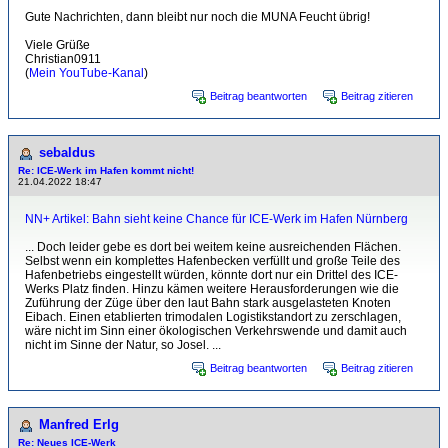
Gute Nachrichten, dann bleibt nur noch die MUNA Feucht übrig!
Viele Grüße
Christian0911
(
Mein YouTube-Kanal
)
Beitrag beantworten
Beitrag zitieren
sebaldus
Re: ICE-Werk im Hafen kommt nicht!
21.04.2022 18:47
NN+ Artikel: Bahn sieht keine Chance für ICE-Werk im Hafen Nürnberg
... Doch leider gebe es dort bei weitem keine ausreichenden Flächen.
Selbst wenn ein komplettes Hafenbecken verfüllt und große Teile des
Hafenbetriebs eingestellt würden, könnte dort nur ein Drittel des ICE-
Werks Platz finden. Hinzu kämen weitere Herausforderungen wie die
Zuführung der Züge über den laut Bahn stark ausgelasteten Knoten
Eibach. Einen etablierten trimodalen Logistikstandort zu zerschlagen,
wäre nicht im Sinn einer ökologischen Verkehrswende und damit auch
nicht im Sinne der Natur, so Josel. ...
Beitrag beantworten
Beitrag zitieren
Manfred Erlg
Re: Neues ICE-Werk