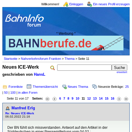
Willkommen!
Einloggen
Ein neues Profil erzeugen
* Werbung *
Startseite
>
Nahverkehrsforum Franken
>
Thema
> Seite 11
Neues ICE-Werk
erweitert
geschrieben von
HansL
Forenliste
Themenübersicht
Neues Thema
Neueste Beiträge:
25
|
50
|
100
|
in allen Foren
Seite 11 von 17
Seiten:
6
7
8
9
10
11
12
13
14
15
16
Manfred Erlg
Re: Neues ICE-Werk
06.02.2022 21:16
Der BN fühlt sich missverstanden. Antwort auf den Artikel in der
Süddeutschen in einer Pressemitteilung vom 04.02.: