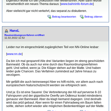
Eigentlich wollte ich die Diskussion hier weiterführen. Aber dann wurde
versehentlich ein neues Thema daraus: [
www.bahninfo-forum.de
]
Aber vielleicht gar nicht verkehrt, das separat zu diskutieren.
Beitrag beantworten
Beitrag zitieren
HansL
Raumordnungsverfahren eröffnet
11.02.2022 11:52
Leider nur im eingeschränkt zugänglichen Teil von NN-Online lesbar:
[
www.nn.de
]
Da bin ich mal gespannt! Alle drei Varianten liegen im streng geschützten
Bannwald. Ob da auch nur eine durch das Raumordnungsverfahren
geht. Und selbst, wenn ja: Die Kläger stehen auf der Matte. Und haben
leider gute Chancen. Das Verfahren zumindest auf Jahre hinaus zu
verzögern.
Mir gefällt die auch keineswegs! Aber es hilft nichts, vor allem auch nach
europäischem Naturschutzrecht werden sie erfolgreich sein.
Und ja: Es ist eine Sauerei: Die Verbreiterung der A9 auf perverse 8-10
Fahrspuren und der gigantische Overfly am Ostkreuz kostet mindestens
genauso viel Bannwald. Aber da klagt niemand dagegen. Und deshalb
wird das jetzt gebaut. Aber wenn für einen Fahrradweg ein Baum fallen
sollte, stehen sofort wieder alle möglichen Bedenkenträger auf der Matte.