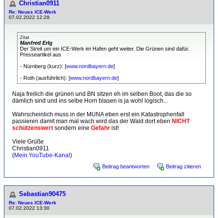
Christian0911
Re: Neues ICE-Werk
07.02.2022 12:28
Zitat
Manfred Erlg
Der Streit um ein ICE-Werk im Hafen geht weiter. Die Grünen sind dafür.
Presseartikel aus
- Nürnberg (kurz): [
www.nordbayern.de
]
- Roth (ausführlich): [
www.nordbayern.de
]
Naja freilich die grünen und BN sitzen eh im selben Boot, das die so
dämlich sind und ins selbe Horn blasen is ja wohl logisch...
Wahrscheinlich muss in der MUNA eben erst ein Katastrophenfall
passieren damit man mal wach wird das der Wald dort eben
NICHT
schützenswert
sondern eine
Gefahr
ist!
Viele Grüße
Christian0911
(
Mein YouTube-Kanal
)
Beitrag beantworten
Beitrag zitieren
Sebastian90475
Re: Neues ICE-Werk
07.02.2022 13:30