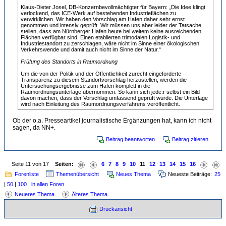
Klaus-Dieter Josel, DB-Konzernbevollmächtigter für Bayern: „Die Idee klingt
verlockend, das ICE-Werk auf bestehenden Industrieflächen zu
verwirklichen. Wir haben den Vorschlag am Hafen daher sehr ernst
genommen und intensiv geprüft. Wir müssen uns aber leider der Tatsache
stellen, dass am Nürnberger Hafen heute bei weitem keine ausreichenden
Flächen verfügbar sind. Einen etablierten trimodalen Logistik- und
Industriestandort zu zerschlagen, wäre nicht im Sinne einer ökologischen
Verkehrswende und damit auch nicht im Sinne der Natur.“
Prüfung des Standorts in Raumordnung
Um die von der Politik und der Öffentlichkeit zurecht eingeforderte
Transparenz zu diesem Standortvorschlag herzustellen, werden die
Untersuchungsergebnisse zum Hafen komplett in die
Raumordnungsunterlage übernommen. So kann sich jede:r selbst ein Bild
davon machen, dass der Vorschlag umfassend geprüft wurde. Die Unterlage
wird nach Einleitung des Raumordnungsverfahrens veröffentlicht.
Ob der o.a. Presseartikel journalistische Ergänzungen hat, kann ich nicht
sagen, da NN+.
Beitrag beantworten
Beitrag zitieren
Seite 11 von 17
Seiten:
6
7
8
9
10
11
12
13
14
15
16
Forenliste
Themenübersicht
Neues Thema
Neueste Beiträge:
25
|
50
|
100
|
in allen Foren
Neueres Thema
Älteres Thema
Druckansicht