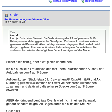
Beitrag beantworten
Beitrag zitieren
elixir
Re: Raumordnungsverfahren eröffnet
11.02.2022 12:41
Zitat
HansL
Und ja: Es ist eine Sauerei: Die Verbreiterung der A9 auf perverse 8-10
Fahrspuren und der gigantische Overfly am Ostkreuz kostet mindestens
genauso viel Bannwald. Aber da klagt niemand dagegen. Und deshalb wird
das jetzt gebaut. Aber wenn für einen Fahrradweg ein Baum fallen sollte,
stehen sofort wieder alle möglichen Bedenkenträger auf der Matte.
Sicher alles richtig, aber nicht gleich übertreiben.
Ich bin auch kein Freund von den fast überall stattfindenden Ausbau der
Autobahnen von 4 auf 6 Spuren.
Auf dem kurzen Stück (etwa 6 km) zwischen AK Ost (A6 mit A9 und AK
Nürnberg (A9 mit A3) kommen halt zwei vielbefahrene Autobahnen
zusammen und dafür wird diese kurze Strecke von 6 auf 8 Spuren
erweitert.
ABER der dringend benötigte Overfly wird nicht in einen Bannwald
gebaut, sondern im großen Bogen durch die Mitte des Kreuzes.
Gruß elixir