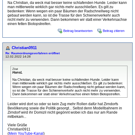
Na Christian, da weck mal besser keine schlafenden Hunde. Leider kann
man mittlerweile wirklich gar nichts mehr ausschließen. Es gilt zu
bedenken: Wenn wegen ein paar Bäumen der Radschnellweg nicht
gebaut werden kann, so ist die Trasse für den Schienenverkehr auch
nicht mehr zu verwenden. Dann bekommen wir statt einer Verkehrsachse
einen fetten Biotopstreifen.
Beitrag beantworten
Beitrag zitieren
Christian0911
Re: Raumordnungsverfahren eröffnet
12.02.2022 14:26
Zitat
HansL
Na Christian, da weck mal besser keine schlafenden Hunde. Leider kann
man mittlerweile wirklich gar nichts mehr ausschließen. Es gilt zu bedenken:
Wenn wegen ein paar Bäumen der Radschnellweg nicht gebaut werden kann,
so ist die Trasse für den Schienenverkehr auch nicht mehr zu verwenden.
Dann bekommen wir statt einer Verkehrsachse einen fetten Biotopstreifen.
Leider wird dort so oder so kein Zug mehr Rollen dafür hat Zirndorfs
Bevölkerung sowie die Politik gesorgt... Selbst denn Modellbahnern in
Zirndorf wird ihr Domizil nicht gegönnt wobei ich das nur am Rande
mitbekam...
Viele Grüße
Christian0911
(
Mein YouTube-Kanal
)