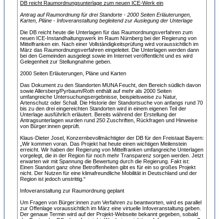
DB reicht Raumordnungsunterlage zum neuen ICE-Werk ein
Antrag auf Raumordnung für drei Standorte - 2000 Seiten Erläuterungen,
Karten, Pläne - Infoveranstaltung begleitend zur Auslegung der Unterlage
Die DB reicht heute die Unterlagen für das Raumordnungsverfahren zum
neuen ICE-Instandhaltungswerk im Raum Nürnberg bei der Regierung von
Mittelfranken ein. Nach einer Vollständigkeitsprüfung wird voraussichtlich im
März das Raumordnungsverfahren eingeleitet. Die Unterlagen werden dann
bei den Gemeinden ausgelegt sowie im Internet veröffentlicht und es wird
Gelegenheit zur Stellungnahme geben.
2000 Seiten Erläuterungen, Pläne und Karten
Das Dokument zu den Standorten MUNA Feucht, den Bereich südlich davon
sowie Allersberg/Pyrbaum/Roth enthält auf mehr als 2000 Seiten
umfangreiche Untersuchungsergebnisse, beispielsweise zu Natur,
Artenschutz oder Schall. Die Historie der Standortsuche von anfangs rund 70
bis zu den drei eingereichten Standorten wird in einem eigenen Teil der
Unterlage ausführlich erläutert. Bereits während der Erstellung der
Antragsunterlagen wurden rund 250 Zuschriften, Rückfragen und Hinweise
von Bürger:innen geprüft.
Klaus-Dieter Josel, Konzernbevollmächtigter der DB für den Freistaat Bayern:
„Wir kommen voran. Das Projekt hat heute einen wichtigen Meilenstein
erreicht. Wir haben der Regierung von Mittelfranken umfangreiche Unterlagen
vorgelegt, die in der Region für noch mehr Transparenz sorgen werden. Jetzt
erwarten wir mit Spannung die Bewertung durch die Regierung. Fakt ist:
Einen Standort ganz ohne Betroffenheiten gibt es für ein so großes Projekt
nicht. Der Nutzen für eine klimafreundliche Mobilität in Deutschland und der
Region ist jedoch unstrittig.“
Infoveranstaltung zur Raumordnung geplant
Um Fragen von Bürger:innen zum Verfahren zu beantworten, wird es parallel
zur Offenlage voraussichtlich im März eine virtuelle Infoveranstaltung geben.
Der genaue Termin wird auf der Projekt-Webseite bekannt gegeben, sobald