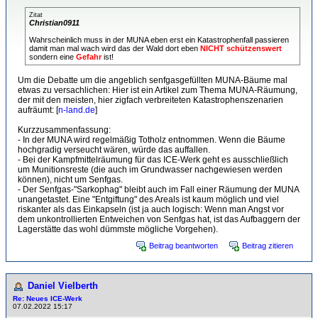
Zitat
Christian0911
Wahrscheinlich muss in der MUNA eben erst ein Katastrophenfall passieren
damit man mal wach wird das der Wald dort eben
NICHT schützenswert
sondern eine
Gefahr
ist!
Um die Debatte um die angeblich senfgasgefüllten MUNA-Bäume mal
etwas zu versachlichen: Hier ist ein Artikel zum Thema MUNA-Räumung,
der mit den meisten, hier zigfach verbreiteten Katastrophenszenarien
aufräumt: [
n-land.de
]
Kurzzusammenfassung:
- In der MUNA wird regelmäßig Totholz entnommen. Wenn die Bäume
hochgradig verseucht wären, würde das auffallen.
- Bei der Kampfmittelräumung für das ICE-Werk geht es ausschließlich
um Munitionsreste (die auch im Grundwasser nachgewiesen werden
können), nicht um Senfgas.
- Der Senfgas-"Sarkophag" bleibt auch im Fall einer Räumung der MUNA
unangetastet. Eine "Entgiftung" des Areals ist kaum möglich und viel
riskanter als das Einkapseln (ist ja auch logisch: Wenn man Angst vor
dem unkontrollierten Entweichen von Senfgas hat, ist das Aufbaggern der
Lagerstätte das wohl dümmste mögliche Vorgehen).
Beitrag beantworten
Beitrag zitieren
Daniel Vielberth
Re: Neues ICE-Werk
07.02.2022 15:17