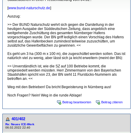
[
www.bund-naturschutz.de
]
Auszug:
>> Der BUND Naturschutz wehrt sich gegen die Darstellung in der
heutigen Ausgabe der Süddeutschen Zeitung, dass angeblich eine
weitgehende Zuschüttung des gesamten Nürnberger Hafens
vorgeschlagen wurde. Der BN griff lediglich einen Vorschlag des Hafens
selbst auf, das Hafenbecken zumindest teilweise zuzuschütten, um
zusätzliche Gewerbeflächen zu gewinnen. <<
Es geht um 3 ha (300 m x 100 m), die zugeschüttet werden sollen. Das ist
natürlich viel zu wenig, aber lässt sich ja leicht erweitern (meint der BN):
>> Unverständlich ist, wie die SZ auf 100 Betriebe kommt, die
umgesiedelt werden müssten. Herr Zimmermann von den Bayerischen
Staatshäfen spricht von 23, der BN sieht 11 Flurstücks-Nummern als
betroffen an. <<
Weg mit den Betrieben! Da bricht Begeisterung in Nürnberg aus!
Noch Fragen? Nein! Weg in die runde Ablage!
Beitrag beantworten
Beitrag zitieren
401/402
Re: Neues ICE-Werk
06.02.2022 22:40