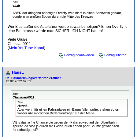
Zitat
elixir
ABER der dringend benötigte Overfly wird nicht in einen Bannwald gebaut,
sondern im großen Bogen durch die Mitte des Kreuzes.
Wer Bitte außer die Autofahrer würde sowas benötigen? Einen Overfly für
eine Bahntrasse würde man SICHERLICH NICHT bauen!
Viele Grüße
Christian0911
(
Mein YouTube-Kanal
)
Beitrag beantworten
Beitrag zitieren
HansL
Re: Raumordnungsverfahren eröffnet
12.02.2022 09:33
Zitat
Christian0911
Zitat
HansL
Aber wenn für einen Fahrradweg ein Baum fallen sollte, stehen sofort
wieder alle möglichen Bedenkenträger auf der Matte.
Vllt is das ja 'ne Chance die gegen den Fahrradweg auf der Bibertbahn
spricht, da sind ja durch die Gleise auch schon paar Bäume gewachsen
*unschuldig pfeif*