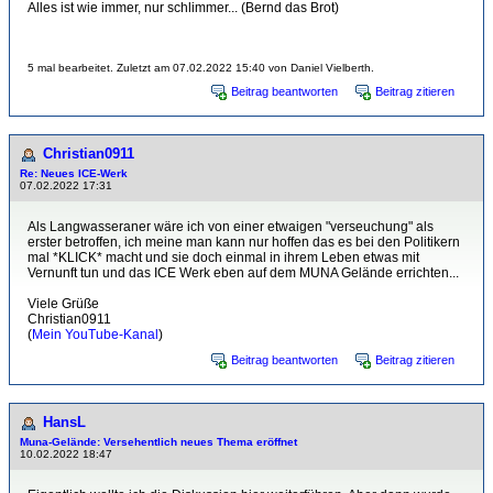
Alles ist wie immer, nur schlimmer... (Bernd das Brot)
5 mal bearbeitet. Zuletzt am 07.02.2022 15:40 von Daniel Vielberth.
Beitrag beantworten
Beitrag zitieren
Christian0911
Re: Neues ICE-Werk
07.02.2022 17:31
Als Langwasseraner wäre ich von einer etwaigen "verseuchung" als
erster betroffen, ich meine man kann nur hoffen das es bei den Politikern
mal *KLICK* macht und sie doch einmal in ihrem Leben etwas mit
Vernunft tun und das ICE Werk eben auf dem MUNA Gelände errichten...
Viele Grüße
Christian0911
(
Mein YouTube-Kanal
)
Beitrag beantworten
Beitrag zitieren
HansL
Muna-Gelände: Versehentlich neues Thema eröffnet
10.02.2022 18:47