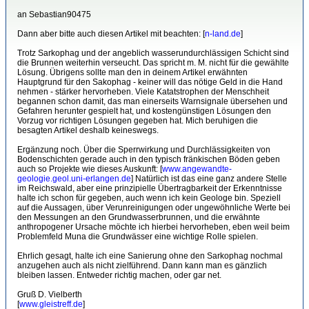
an Sebastian90475
Dann aber bitte auch diesen Artikel mit beachten: [
n-land.de
]
Trotz Sarkophag und der angeblich wasserundurchlässigen Schicht sind
die Brunnen weiterhin verseucht. Das spricht m. M. nicht für die gewählte
Lösung. Übrigens sollte man den in deinem Artikel erwähnten
Hauptgrund für den Sakophag - keiner will das nötige Geld in die Hand
nehmen - stärker hervorheben. Viele Katatstrophen der Menschheit
begannen schon damit, das man einerseits Warnsignale übersehen und
Gefahren herunter gespielt hat, und kostengünstigen Lösungen den
Vorzug vor richtigen Lösungen gegeben hat. Mich beruhigen die
besagten Artikel deshalb keineswegs.
Ergänzung noch. Über die Sperrwirkung und Durchlässigkeiten von
Bodenschichten gerade auch in den typisch fränkischen Böden geben
auch so Projekte wie dieses Auskunft: [
www.angewandte-
geologie.geol.uni-erlangen.de
] Natürlich ist das eine ganz andere Stelle
im Reichswald, aber eine prinzipielle Übertragbarkeit der Erkenntnisse
halte ich schon für gegeben, auch wenn ich kein Geologe bin. Speziell
auf die Aussagen, über Verunreinigungen oder ungewöhnliche Werte bei
den Messungen an den Grundwasserbrunnen, und die erwähnte
anthropogener Ursache möchte ich hierbei hervorheben, eben weil beim
Problemfeld Muna die Grundwässer eine wichtige Rolle spielen.
Ehrlich gesagt, halte ich eine Sanierung ohne den Sarkophag nochmal
anzugehen auch als nicht zielführend. Dann kann man es gänzlich
bleiben lassen. Entweder richtig machen, oder gar net.
Gruß D. Vielberth
[
www.gleistreff.de
]