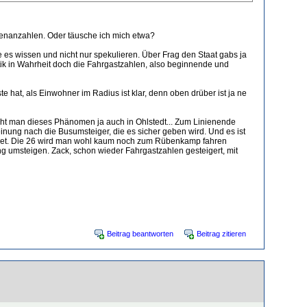
tenanzahlen. Oder täusche ich mich etwa?
die es wissen und nicht nur spekulieren. Über Frag den Staat gabs ja
istik in Wahrheit doch die Fahrgastzahlen, also beginnende und
 hat, als Einwohner im Radius ist klar, denn oben drüber ist ja ne
ieht man dieses Phänomen ja auch in Ohlstedt... Zum Linienende
einung nach die Busumsteiger, die es sicher geben wird. Und es ist
eidet. Die 26 wird man wohl kaum noch zum Rübenkamp fahren
ung umsteigen. Zack, schon wieder Fahrgastzahlen gesteigert, mit
Beitrag beantworten
Beitrag zitieren