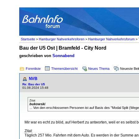
Startseite
>
Hamburger Nahverkehrsforen
>
Hamburger Nahverkehrsforum
>
Bau der U5 Ost | Bramfeld - City Nord
geschrieben von
Sonnabend
Forenliste
Themenübersicht
Neues Thema
Neueste Bei
NVB
Re: Bau der U5
01.08.2024 15:48
Zitat
bukowski
... Von den erschlossenen Personen ist auf Basis des "Modal Split (We
Mir war es echt zu blöd, auf Herbert zu antworten, weil er es selbst 
Zitat:
Täglich 257 Mio. Fahrten mit dem Auto. Es werden in der Summe an