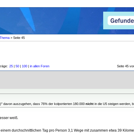
Thema
> Seite 45
träge:
25
|
50
|
100
|
in allen Foren
Seite 45 
ge)" davon auszugehen, dass 76% der kolportierten 180.000
nicht
in die U5 steigen werden, b
besser weiß.
 einem durchschnittlichen Tag pro Person 3,1 Wege mit zusammen etwa 39 Kilomete