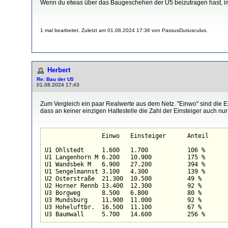
Wenn du etwas über das Baugeschehen der U5 beizutragen hast, i
1 mal bearbeitet. Zuletzt am 01.08.2024 17:36 von PassusDuriusculus.
Herbert
Re: Bau der U5
01.08.2024 17:43
Zum Vergleich ein paar Realwerte aus dem Netz. "Einwo" sind die Ei
dass an keiner einzigen Haltestelle die Zahl der Einsteiger auch n
		Einwo	Einsteiger	Anteil

U1 Ohlstedt	1.600	1.700		106 %

U1 Langenhorn M	6.200	10.900		175 %

U1 Wandsbek M	6.900	27.200		394 %

U1 Sengelmannst	3.100	4.300		139 %

U2 Osterstraße	21.300	10.500		49 %

U2 Horner Rennb	13.400	12.300		92 %

U3 Borgweg	8.500	6.800		80 %

U3 Mundsburg	11.900	11.000		92 %

U3 Hoheluftbr.	16.500	11.100		67 %

U3 Baumwall	5.700	14.600		256 %