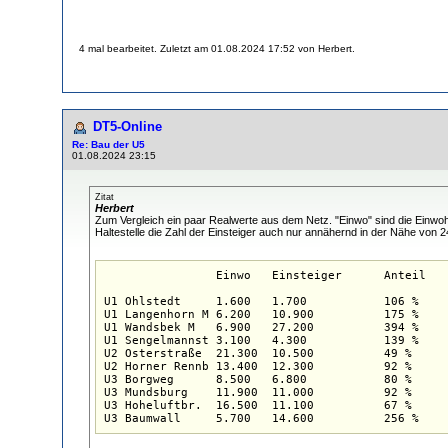
4 mal bearbeitet. Zuletzt am 01.08.2024 17:52 von Herbert.
DT5-Online
Re: Bau der U5
01.08.2024 23:15
Zitat
Herbert
Zum Vergleich ein paar Realwerte aus dem Netz. "Einwo" sind die Einwohne
Haltestelle die Zahl der Einsteiger auch nur annähernd in der Nähe von 2
		Einwo	Einsteiger	Anteil

U1 Ohlstedt	1.600	1.700		106 %

U1 Langenhorn M	6.200	10.900		175 %

U1 Wandsbek M	6.900	27.200		394 %

U1 Sengelmannst	3.100	4.300		139 %

U2 Osterstraße	21.300	10.500		49 %

U2 Horner Rennb	13.400	12.300		92 %

U3 Borgweg	8.500	6.800		80 %

U3 Mundsburg	11.900	11.000		92 %

U3 Hoheluftbr.	16.500	11.100		67 %
