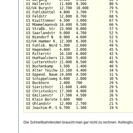
U1 Hallerstr	11.600	9.300		80 %

U2/U4 Burgstr	12.700	10.000		79 %

U1 Fuhlsbüttel	4.800	3.700		77 %

U3 Feldstr	12.800	8.700		68 %

U1 Kiwittsmoor	4.500	3.000		67 %

U2 Mümmelmannsb	14.400	9.500		66 %

U1 Straßb. Str	15.900	9.000		57 %

U3 Saarlandstr	9.000	4.700		52 %

U2 Niendorf N	8.900	4.600		52 %

U2/U4 Hammer K.	12.300	6.300		51 %

U1 Fuhlsb. Nord	5.300	2.600		49 %

U2 Hagendeel	4.400	2.000		45 %

U1 Ritterstr	16.100	6.800		42 %

U1 Hudtwalckers	13.300	5.400		41 %

U2 Lutterothstr	21.000	8.500		40 %

U1 Buchenkamp	3.500	1.400		40 %

U1 Alter Teichw	13.100	4.400		34 %

U3 Eppend. Baum	14.600	4.500		31 %

U2 Schippelsweg	6.600	2.000		30 %

U1 Buckhorn	2.400	700		29 %

U3 Sierichstr	11.600	3.400		29 %

U2 Christuskirc	17.300	4.900		28 %

U2 Emilienstr	17.500	4.500		26 %

U1 Klein Borste	3.600	900		25 %

U3 Uhlandstr	12.900	2.700		21 %

U2 Joachim-M.-S	6.700	1.300		19 %
Die Schnellbahnknoten braucht man gar nicht zu rechnen. Kellinghu