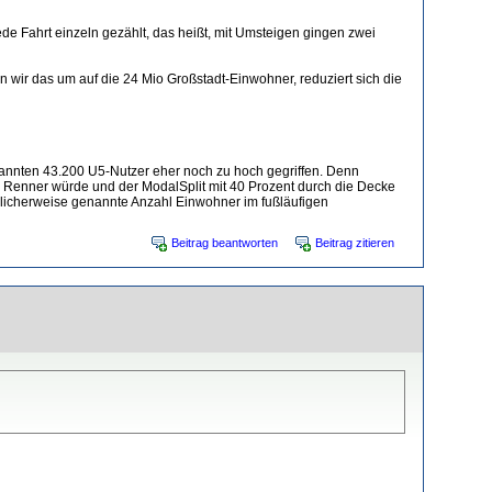
e Fahrt einzeln gezählt, das heißt, mit Umsteigen gingen zwei
ir das um auf die 24 Mio Großstadt-Einwohner, reduziert sich die
enannten 43.200 U5-Nutzer eher noch zu hoch gegriffen. Denn
e Renner würde und der ModalSplit mit 40 Prozent durch die Decke
licherweise genannte Anzahl Einwohner im fußläufigen
Beitrag beantworten
Beitrag zitieren