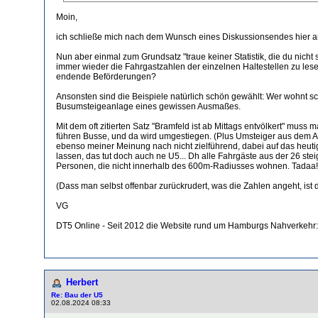
Moin,
ich schließe mich nach dem Wunsch eines Diskussionsendes hier an
Nun aber einmal zum Grundsatz "traue keiner Statistik, die du nicht 
immer wieder die Fahrgastzahlen der einzelnen Haltestellen zu lesen.
endende Beförderungen?
Ansonsten sind die Beispiele natürlich schön gewählt: Wer wohnt sch
Busumsteigeanlage eines gewissen Ausmaßes.
Mit dem oft zitierten Satz "Bramfeld ist ab Mittags entvölkert" mu
führen Busse, und da wird umgestiegen. (Plus Umsteiger aus dem Auto
ebenso meiner Meinung nach nicht zielführend, dabei auf das heut
lassen, das tut doch auch ne U5... Dh alle Fahrgäste aus der 26 ste
Personen, die nicht innerhalb des 600m-Radiusses wohnen. Tadaa!
(Dass man selbst offenbar zurückrudert, was die Zahlen angeht, ist
VG
DT5 Online - Seit 2012 die Website rund um Hamburgs Nahverkehr:
Herbert
Re: Bau der U5
02.08.2024 08:33