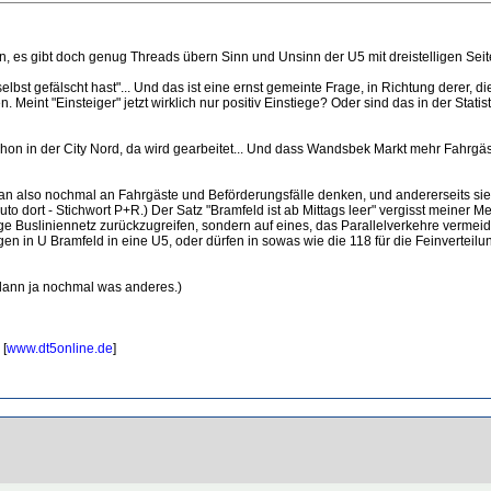
, es gibt doch genug Threads übern Sinn und Unsinn der U5 mit dreistelligen Sei
selbst gefälscht hast"... Und das ist eine ernst gemeinte Frage, in Richtung derer, 
 Meint "Einsteiger" jetzt wirklich nur positiv Einstiege? Oder sind das in der Stat
on in der City Nord, da wird gearbeitet... Und dass Wandsbek Markt mehr Fahrgäste
ss man also nochmal an Fahrgäste und Beförderungsfälle denken, und andererseits s
 dort - Stichwort P+R.) Der Satz "Bramfeld ist ab Mittags leer" vergisst meiner M
ige Busliniennetz zurückzugreifen, sondern auf eines, das Parallelverkehre verm
igen in U Bramfeld in eine U5, oder dürfen in sowas wie die 118 für die Feinverteil
 dann ja nochmal was anderes.)
 [
www.dt5online.de
]