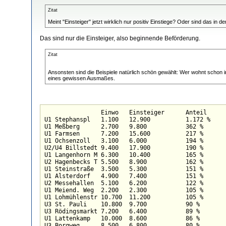
Zitat
Meint "Einsteiger" jetzt wirklich nur positiv Einstiege? Oder sind das i
Das sind nur die Einsteiger, also beginnende Beförderung.
Zitat
Ansonsten sind die Beispiele natürlich schön gewählt: Wer wohnt schon i
eines gewissen Ausmaßes.
		Einwo	Einsteiger	Anteil

U1 Stephanspl	1.100	12.900		1.172 %

U1 Meßberg	2.700	9.800		362 %

U1 Farmsen	7.200	15.600		217 %

U1 Ochsenzoll	3.100	6.000		194 %

U2/U4 Billstedt	9.400	17.900		190 %

U1 Langenhorn M	6.300	10.400		165 %

U2 Hagenbecks T	5.500	8.900		162 %

U1 Steinstraße	3.500	5.300		151 %

U1 Alsterdorf	4.900	7.400		151 %

U2 Messehallen	5.100	6.200		122 %

U1 Meiend. Weg	2.200	2.300		105 %

U1 Lohmühlenstr	10.700	11.200		105 %

U3 St. Pauli	10.800	9.700		90 %

U3 Rödingsmarkt	7.200	6.400		89 %

U1 Lattenkamp	10.000	8.600		86 %

U3 Borgweg	8.500	6.800		80 %
