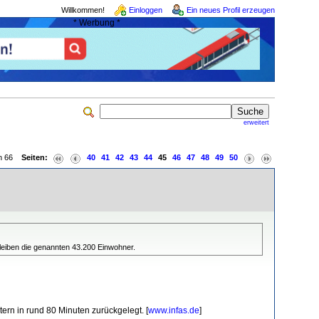
Willkommen!
Einloggen
Ein neues Profil erzeugen
* Werbung *
erweitert
von 66
Seiten:
40
41
42
43
44
45
46
47
48
49
50
leiben die genannten 43.200 Einwohner.
rn in rund 80 Minuten zurückgelegt. [
www.infas.de
]