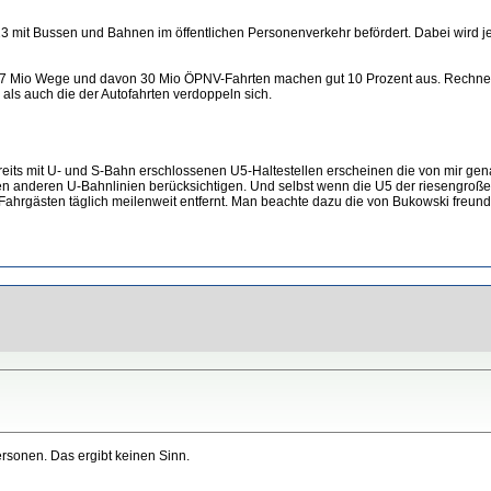
mit Bussen und Bahnen im öffentlichen Personenverkehr befördert. Dabei wird jed
7 Mio Wege und davon 30 Mio ÖPNV-Fahrten machen gut 10 Prozent aus. Rechnen w
s auch die der Autofahrten verdoppeln sich.
bereits mit U- und S-Bahn erschlossenen U5-Haltestellen erscheinen die von mir g
en anderen U-Bahnlinien berücksichtigen. Und selbst wenn die U5 der riesengroß
hrgästen täglich meilenweit entfernt. Man beachte dazu die von Bukowski freund
ersonen. Das ergibt keinen Sinn.