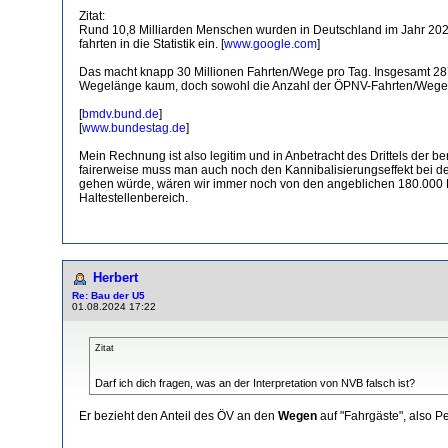
Zitat:
Rund 10,8 Milliarden Menschen wurden in Deutschland im Jahr 2023 
fahrten in die Statistik ein. [
www.google.com
]
Das macht knapp 30 Millionen Fahrten/Wege pro Tag. Insgesamt 28
Wegelänge kaum, doch sowohl die Anzahl der ÖPNV-Fahrten/Wege al
[
bmdv.bund.de
]
[
www.bundestag.de
]
Mein Rechnung ist also legitim und in Anbetracht des Drittels der 
fairerweise muss man auch noch den Kannibalisierungseffekt bei d
gehen würde, wären wir immer noch von den angeblichen 180.000 Fa
Haltestellenbereich.
Herbert
Re: Bau der U5
01.08.2024 17:22
Zitat
Darf ich dich fragen, was an der Interpretation von NVB falsch ist?
Er bezieht den Anteil des ÖV an den
Wegen
auf "Fahrgäste", also P