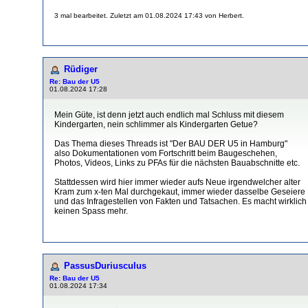
3 mal bearbeitet. Zuletzt am 01.08.2024 17:43 von Herbert.
Rüdiger
Re: Bau der U5
01.08.2024 17:28
Mein Güte, ist denn jetzt auch endlich mal Schluss mit diesem
Kindergarten, nein schlimmer als Kindergarten Getue?
Das Thema dieses Threads ist "Der BAU DER U5 in Hamburg"
also Dokumentationen vom Fortschritt beim Baugeschehen,
Photos, Videos, Links zu PFAs für die nächsten Bauabschnitte etc.
Stattdessen wird hier immer wieder aufs Neue irgendwelcher alter
Kram zum x-ten Mal durchgekaut, immer wieder dasselbe Geseiere
und das Infragestellen von Fakten und Tatsachen. Es macht wirklich
keinen Spass mehr.
PassusDuriusculus
Re: Bau der U5
01.08.2024 17:34