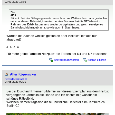
02.03.2020 17:01
Zitat
M69
Stimmt. Seit der Stillegung wurde nun schon das Wetterschutzhaus gestohlen
nebst anderem Bahnsteiginventar. Letzten Sommer hat die NEB dann im
Rahmen des Erlebnissommers wieder dort gehalten und gleich ein eigenes
Bahnhofsschild mitgebracht, so wie auch in Stechlinsee.
Wurden die Sachen wirklich gestohlen oder vielleicht einfach nur
abgebaut?
x--x--x--x
Für mehr gelbe Farbe im Netzplan: die Farben der U4 und U7 tauschen!
Beitrag beantworten
Beitrag zitieren
Alter Köpenicker
Re: Bilderrätsel III
04.05.2020 09:32
Bei der Durchsicht meiner Bilder fiel mir dieses Exemplar aus dem Herbst
vergangenen Jahres in die Hände und ich dachte mir, was für ein
schönes Rätselbild.
Welchen Namen trägt also diese unwirtliche Haltestelle im Tarifbereich
Berlin C?