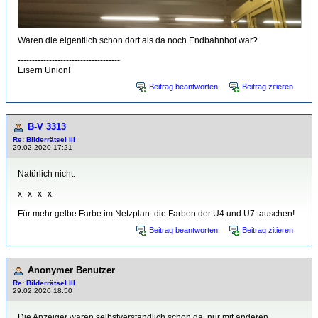
Waren die eigentlich schon dort als da noch Endbahnhof war?
------------------------------------
Eisern Union!
Beitrag beantworten
Beitrag zitieren
B-V 3313
Re: Bilderrätsel III
29.02.2020 17:21
Natürlich nicht.
x--x--x--x
Für mehr gelbe Farbe im Netzplan: die Farben der U4 und U7 tauschen!
Beitrag beantworten
Beitrag zitieren
Anonymer Benutzer
Re: Bilderrätsel III
29.02.2020 18:50
Die Anzeiger waren selbstverständlich schon da, nur mit anderen