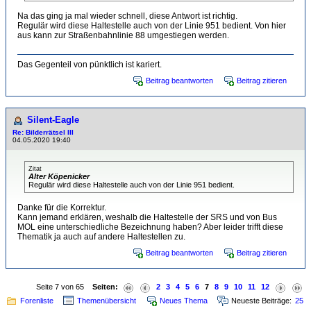
Na das ging ja mal wieder schnell, diese Antwort ist richtig.
Regulär wird diese Haltestelle auch von der Linie 951 bedient. Von hier
aus kann zur Straßenbahnlinie 88 umgestiegen werden.
Das Gegenteil von pünktlich ist kariert.
Beitrag beantworten
Beitrag zitieren
Silent-Eagle
Re: Bilderrätsel III
04.05.2020 19:40
Zitat
Alter Köpenicker
Regulär wird diese Haltestelle auch von der Linie 951 bedient.
Danke für die Korrektur.
Kann jemand erklären, weshalb die Haltestelle der SRS und von Bus
MOL eine unterschiedliche Bezeichnung haben? Aber leider trifft diese
Thematik ja auch auf andere Haltestellen zu.
Beitrag beantworten
Beitrag zitieren
Seite 7 von 65
Seiten:
2
3
4
5
6
7
8
9
10
11
12
Forenliste
Themenübersicht
Neues Thema
Neueste Beiträge:
25