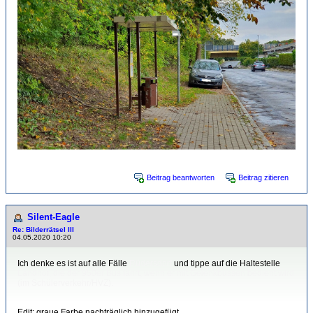
Beitrag beantworten
Beitrag zitieren
Silent-Eagle
Re: Bilderrätsel III
04.05.2020 10:20
Ich denke es ist auf alle Fälle
Rüdersdorf
und tippe auf die Haltestelle
Landhof, die der 950er Bus fährt, wenn er mit Gelenkbussen bedient wird
(im Schülerverkehr/HVZ).
Edit: graue Farbe nachträglich hinzugefügt.