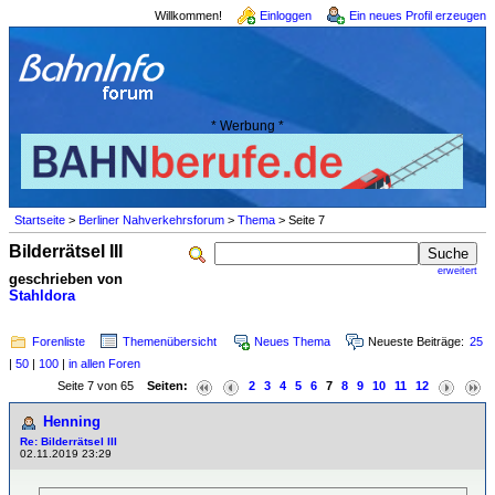
Willkommen!
Einloggen
Ein neues Profil erzeugen
* Werbung *
Startseite
>
Berliner Nahverkehrsforum
>
Thema
> Seite 7
Bilderrätsel III
erweitert
geschrieben von
Stahldora
Forenliste
Themenübersicht
Neues Thema
Neueste Beiträge:
25
|
50
|
100
|
in allen Foren
Seite 7 von 65
Seiten:
2
3
4
5
6
7
8
9
10
11
12
Henning
Re: Bilderrätsel III
02.11.2019 23:29