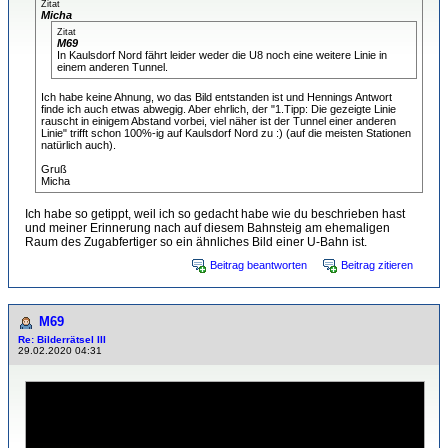
Zitat
Micha
Zitat
M69
In Kaulsdorf Nord fährt leider weder die U8 noch eine weitere Linie in
einem anderen Tunnel.
Ich habe keine Ahnung, wo das Bild entstanden ist und Hennings Antwort
finde ich auch etwas abwegig. Aber ehrlich, der "1.Tipp: Die gezeigte Linie
rauscht in einigem Abstand vorbei, viel näher ist der Tunnel einer anderen
Linie" trifft schon 100%-ig auf Kaulsdorf Nord zu :) (auf die meisten Stationen
natürlich auch).
Gruß
Micha
Ich habe so getippt, weil ich so gedacht habe wie du beschrieben hast
und meiner Erinnerung nach auf diesem Bahnsteig am ehemaligen
Raum des Zugabfertiger so ein ähnliches Bild einer U-Bahn ist.
Beitrag beantworten
Beitrag zitieren
M69
Re: Bilderrätsel III
29.02.2020 04:31