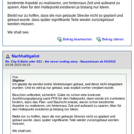
bestimmte Aspekte zu realisieren, um hintenraus Zeit und aufwand zu
sparen. Aber für den Haltepunkt existieren ja bislang nur Ideen.
Bleibt nur zu hoffen, dass die nun gebaute Strecke nicht so geplant und
gebaut wurde. dass später signifikante Teile wieder zurückgebaut
werden müssen.
We shall see.
Beitrag beantworten
Beitrag zitieren
Nachhaltigalist
Re: City-S-Bahn oder S21 - the never ending story - Bauzeitraum ab 03/2022
03.06.2023 00:22
Zitat
Slighter
Ich glaube da werden keine Vorleistungen gebaut, weil diese nicht eingeplant
wurden. Und es wird ja nur gebaut, was explizit vorher verplant wurde.
Bisschen unflexibel, sicherlich. Gäbe es schon eine konkrete
Ausführungsplanung samt PFB für den Haltepunkt, dann würde ich zumindest
fordern, dass das Plan- und Baurecht erlaubt, davon schon bestimmte
Aspekte zu realisieren, um hintenraus Zeit und aufwand zu sparen. Aber für
den Haltepunkt existieren ja bislang nur Ideen.
Bleibt nur zu hoffen, dass die nun gebaute Strecke nicht so geplant und
gebaut wurde. dass später signifikante Teile wieder zurückgebaut werden
müssen.
We shall see.