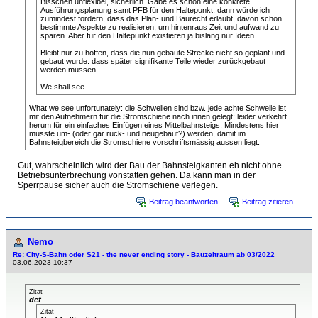
Bisschen unflexibel, sicherlich. Gäbe es schon eine konkrete
Ausführungsplanung samt PFB für den Haltepunkt, dann würde ich
zumindest fordern, dass das Plan- und Baurecht erlaubt, davon schon
bestimmte Aspekte zu realisieren, um hintenraus Zeit und aufwand zu
sparen. Aber für den Haltepunkt existieren ja bislang nur Ideen.
Bleibt nur zu hoffen, dass die nun gebaute Strecke nicht so geplant und
gebaut wurde. dass später signifikante Teile wieder zurückgebaut
werden müssen.
We shall see.
What we see unfortunately: die Schwellen sind bzw. jede achte Schwelle ist
mit den Aufnehmern für die Stromschiene nach innen gelegt; leider verkehrt
herum für ein einfaches Einfügen eines Mittelbahnsteigs. Mindestens hier
müsste um- (oder gar rück- und neugebaut?) werden, damit im
Bahnsteigbereich die Stromschiene vorschriftsmässig aussen liegt.
Gut, wahrscheinlich wird der Bau der Bahnsteigkanten eh nicht ohne
Betriebsunterbrechung vonstatten gehen. Da kann man in der
Sperrpause sicher auch die Stromschiene verlegen.
Beitrag beantworten
Beitrag zitieren
Nemo
Re: City-S-Bahn oder S21 - the never ending story - Bauzeitraum ab 03/2022
03.06.2023 10:37
Zitat
def
Zitat