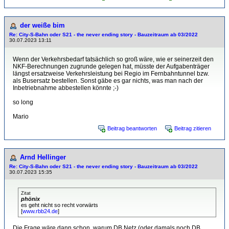
der weiße bim
Re: City-S-Bahn oder S21 - the never ending story - Bauzeitraum ab 03/2022
30.07.2023 13:11
Wenn der Verkehrsbedarf tatsächlich so groß wäre, wie er seinerzeit den
NKF-Berechnungen zugrunde gelegen hat, müsste der Aufgabenträger
längst ersatzweise Verkehrsleistung bei Regio im Fernbahntunnel bzw.
als Busersatz bestellen. Sonst gäbe es gar nichts, was man nach der
Inbetriebnahme abbestellen könnte ;-)
so long
Mario
Beitrag beantworten
Beitrag zitieren
Arnd Hellinger
Re: City-S-Bahn oder S21 - the never ending story - Bauzeitraum ab 03/2022
30.07.2023 15:35
Zitat
phönix
es geht nicht so recht vorwärts
[
www.rbb24.de
]
Die Frage wäre dann schon, warum DB Netz (oder damals noch DB