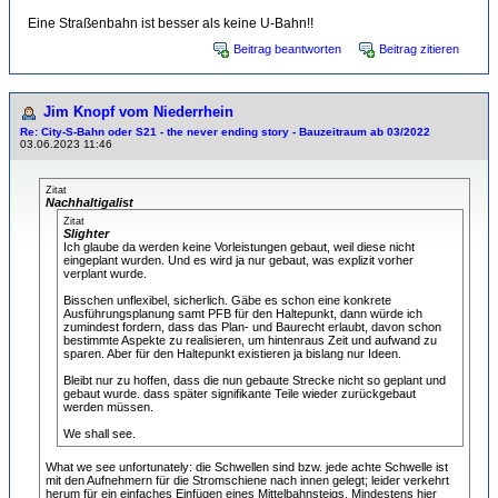
Eine Straßenbahn ist besser als keine U-Bahn!!
Beitrag beantworten
Beitrag zitieren
Jim Knopf vom Niederrhein
Re: City-S-Bahn oder S21 - the never ending story - Bauzeitraum ab 03/2022
03.06.2023 11:46
Zitat
Nachhaltigalist
Zitat
Slighter
Ich glaube da werden keine Vorleistungen gebaut, weil diese nicht
eingeplant wurden. Und es wird ja nur gebaut, was explizit vorher
verplant wurde.
Bisschen unflexibel, sicherlich. Gäbe es schon eine konkrete
Ausführungsplanung samt PFB für den Haltepunkt, dann würde ich
zumindest fordern, dass das Plan- und Baurecht erlaubt, davon schon
bestimmte Aspekte zu realisieren, um hintenraus Zeit und aufwand zu
sparen. Aber für den Haltepunkt existieren ja bislang nur Ideen.
Bleibt nur zu hoffen, dass die nun gebaute Strecke nicht so geplant und
gebaut wurde. dass später signifikante Teile wieder zurückgebaut
werden müssen.
We shall see.
What we see unfortunately: die Schwellen sind bzw. jede achte Schwelle ist
mit den Aufnehmern für die Stromschiene nach innen gelegt; leider verkehrt
herum für ein einfaches Einfügen eines Mittelbahnsteigs. Mindestens hier