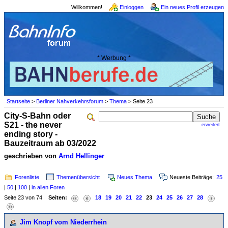
Willkommen!
Einloggen
Ein neues Profil erzeugen
* Werbung *
Startseite
>
Berliner Nahverkehrsforum
>
Thema
> Seite 23
City-S-Bahn oder
S21 - the never
erweitert
ending story -
Bauzeitraum ab 03/2022
geschrieben von
Arnd Hellinger
Forenliste
Themenübersicht
Neues Thema
Neueste Beiträge:
25
|
50
|
100
|
in allen Foren
Seite 23 von 74
Seiten:
18
19
20
21
22
23
24
25
26
27
28
Jim Knopf vom Niederrhein