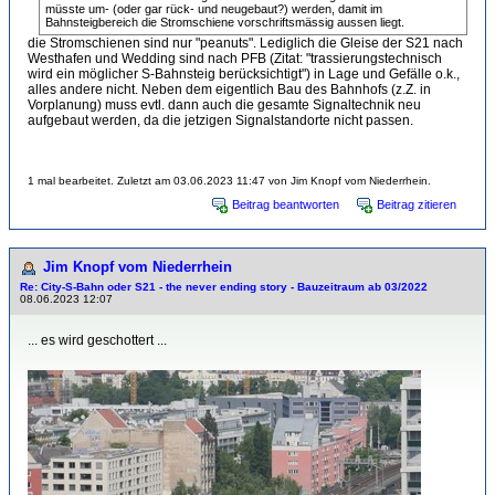
müsste um- (oder gar rück- und neugebaut?) werden, damit im
Bahnsteigbereich die Stromschiene vorschriftsmässig aussen liegt.
die Stromschienen sind nur "peanuts". Lediglich die Gleise der S21 nach
Westhafen und Wedding sind nach PFB (Zitat: "trassierungstechnisch
wird ein möglicher S-Bahnsteig berücksichtigt") in Lage und Gefälle o.k.,
alles andere nicht. Neben dem eigentlich Bau des Bahnhofs (z.Z. in
Vorplanung) muss evtl. dann auch die gesamte Signaltechnik neu
aufgebaut werden, da die jetzigen Signalstandorte nicht passen.
1 mal bearbeitet. Zuletzt am 03.06.2023 11:47 von Jim Knopf vom Niederrhein.
Beitrag beantworten
Beitrag zitieren
Jim Knopf vom Niederrhein
Re: City-S-Bahn oder S21 - the never ending story - Bauzeitraum ab 03/2022
08.06.2023 12:07
... es wird geschottert ...