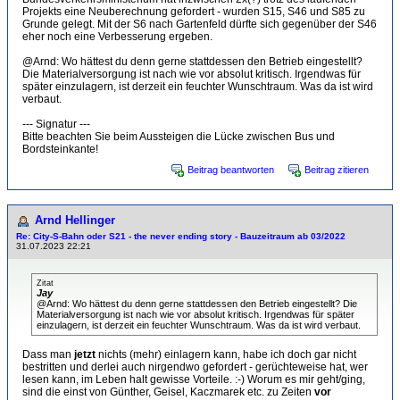
Projekts eine Neuberechnung gefordert - wurden S15, S46 und S85 zu
Grunde gelegt. Mit der S6 nach Gartenfeld dürfte sich gegenüber der S46
eher noch eine Verbesserung ergeben.
@Arnd: Wo hättest du denn gerne stattdessen den Betrieb eingestellt?
Die Materialversorgung ist nach wie vor absolut kritisch. Irgendwas für
später einzulagern, ist derzeit ein feuchter Wunschtraum. Was da ist wird
verbaut.
--- Signatur ---
Bitte beachten Sie beim Aussteigen die Lücke zwischen Bus und
Bordsteinkante!
Beitrag beantworten
Beitrag zitieren
Arnd Hellinger
Re: City-S-Bahn oder S21 - the never ending story - Bauzeitraum ab 03/2022
31.07.2023 22:21
Zitat
Jay
@Arnd: Wo hättest du denn gerne stattdessen den Betrieb eingestellt? Die
Materialversorgung ist nach wie vor absolut kritisch. Irgendwas für später
einzulagern, ist derzeit ein feuchter Wunschtraum. Was da ist wird verbaut.
Dass man
jetzt
nichts (mehr) einlagern kann, habe ich doch gar nicht
bestritten und derlei auch nirgendwo gefordert - gerüchteweise hat, wer
lesen kann, im Leben halt gewisse Vorteile. :-) Worum es mir geht/ging,
sind die einst von Günther, Geisel, Kaczmarek etc. zu Zeiten
vor