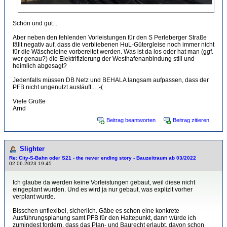
Schön und gut...
Aber neben den fehlenden Vorleistungen für den S Perleberger Straße
fällt negativ auf, dass die verbliebenen HuL-Gütergleise noch immer nicht
für die Wäscheleine vorbereitet werden. Was ist da los oder hat man (ggf.
wer genau?) die Elektrifizierung der Westhafenanbindung still und
heimlich abgesagt?
Jedenfalls müssen DB Netz und BEHALA langsam aufpassen, dass der
PFB nicht ungenutzt ausläuft... :-(
Viele Grüße
Arnd
Beitrag beantworten
Beitrag zitieren
Slighter
Re: City-S-Bahn oder S21 - the never ending story - Bauzeitraum ab 03/2022
02.06.2023 19:45
Ich glaube da werden keine Vorleistungen gebaut, weil diese nicht
eingeplant wurden. Und es wird ja nur gebaut, was explizit vorher
verplant wurde.
Bisschen unflexibel, sicherlich. Gäbe es schon eine konkrete
Ausführungsplanung samt PFB für den Haltepunkt, dann würde ich
zumindest fordern, dass das Plan- und Baurecht erlaubt, davon schon