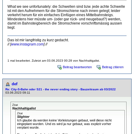
What we see unfortunately: die Schwellen sind bzw. jede achte Schwelle
ist mit den Aufnehmern für die Stromschiene nach innen gelegt; leider
verkehrt herum für ein einfaches Einfügen eines Mittelbahnsteigs.
Mindestens hier müsste um- (oder gar rück- und neugebaut?) werden,
damit im Bahnsteigbereich die Stromschiene vorschriftsmässig aussen
liegt.
Das ist mir langfristig zu kurz gedacht.
// [
www.instagram.com
] //
1 mal bearbeitet. Zuletzt am 03.06.2023 00:28 von Nachhaltigalist.
Beitrag beantworten
Beitrag zitieren
def
Re: City-S-Bahn oder S21 - the never ending story - Bauzeitraum ab 03/2022
03.06.2023 09:11
Zitat
Nachhaltigalist
Zitat
Slighter
Ich glaube da werden keine Vorleistungen gebaut, weil diese nicht
eingeplant wurden. Und es wird ja nur gebaut, was explizit vorher
verplant wurde.