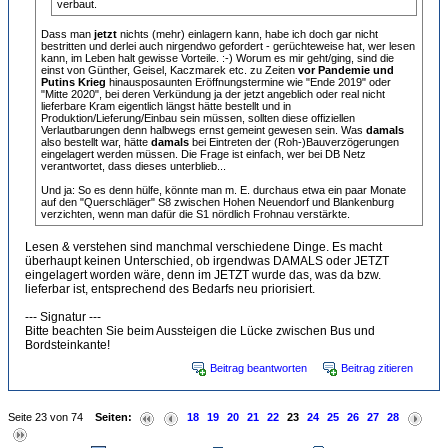
verbaut.
Dass man
jetzt
nichts (mehr) einlagern kann, habe ich doch gar nicht
bestritten und derlei auch nirgendwo gefordert - gerüchteweise hat, wer lesen
kann, im Leben halt gewisse Vorteile. :-) Worum es mir geht/ging, sind die
einst von Günther, Geisel, Kaczmarek etc. zu Zeiten
vor Pandemie und
Putins Krieg
hinausposaunten Eröffnungstermine wie "Ende 2019" oder
"Mitte 2020", bei deren Verkündung ja der jetzt angeblich oder real nicht
lieferbare Kram eigentlich längst hätte bestellt und in
Produktion/Lieferung/Einbau sein müssen, sollten diese offiziellen
Verlautbarungen denn halbwegs ernst gemeint gewesen sein. Was
damals
also bestellt war, hätte
damals
bei Eintreten der (Roh-)Bauverzögerungen
eingelagert werden müssen. Die Frage ist einfach, wer bei DB Netz
verantwortet, dass dieses unterblieb...
Und ja: So es denn hülfe, könnte man m. E. durchaus etwa ein paar Monate
auf den "Querschläger" S8 zwischen Hohen Neuendorf und Blankenburg
verzichten, wenn man dafür die S1 nördlich Frohnau verstärkte.
Lesen & verstehen sind manchmal verschiedene Dinge. Es macht
überhaupt keinen Unterschied, ob irgendwas DAMALS oder JETZT
eingelagert worden wäre, denn im JETZT wurde das, was da bzw.
lieferbar ist, entsprechend des Bedarfs neu priorisiert.
--- Signatur ---
Bitte beachten Sie beim Aussteigen die Lücke zwischen Bus und
Bordsteinkante!
Beitrag beantworten
Beitrag zitieren
Seite 23 von 74
Seiten:
18
19
20
21
22
23
24
25
26
27
28