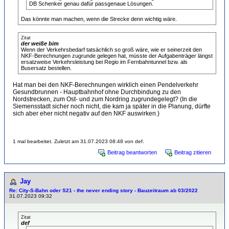
DB Schenker genau dafür passgenaue Lösungen.
Das könnte man machen, wenn die Strecke denn wichtig wäre.
Zitat
der weiße bim
Wenn der Verkehrsbedarf tatsächlich so groß wäre, wie er seinerzeit den
NKF-Berechnungen zugrunde gelegen hat, müsste der Aufgabenträger längst
ersatzweise Verkehrsleistung bei Regio im Fernbahntunnel bzw. als
Busersatz bestellen.
Hat man bei den NKF-Berechnungen wirklich einen Pendelverkehr
Gesundbrunnen - Hauptbahnhof ohne Durchbindung zu den
Nordstrecken, zum Ost- und zum Nordring zugrundegelegt? (In die
Siemensstadt sicher noch nicht, die kam ja später in die Planung, dürfte
sich aber eher nicht negativ auf den NKF auswirken.)
1 mal bearbeitet. Zuletzt am 31.07.2023 08:48 von def.
Beitrag beantworten
Beitrag zitieren
Jay
Re: City-S-Bahn oder S21 - the never ending story - Bauzeitraum ab 03/2022
31.07.2023 09:32
Zitat
def