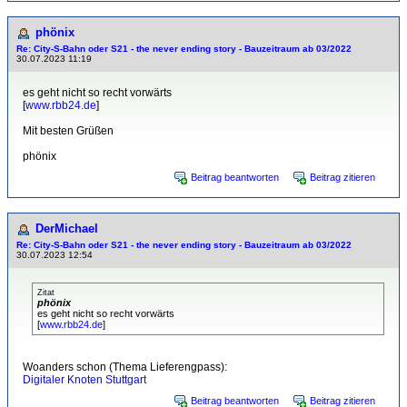
phönix
Re: City-S-Bahn oder S21 - the never ending story - Bauzeitraum ab 03/2022
30.07.2023 11:19
es geht nicht so recht vorwärts
[
www.rbb24.de
]
Mit besten Grüßen
phönix
Beitrag beantworten
Beitrag zitieren
DerMichael
Re: City-S-Bahn oder S21 - the never ending story - Bauzeitraum ab 03/2022
30.07.2023 12:54
Zitat
phönix
es geht nicht so recht vorwärts
[
www.rbb24.de
]
Woanders schon (Thema Lieferengpass):
Digitaler Knoten Stuttgart
Beitrag beantworten
Beitrag zitieren