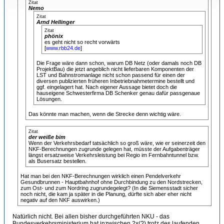
Zitat
Nemo
Zitat
Arnd Hellinger
Zitat
phönix
es geht nicht so recht vorwärts
[
www.rbb24.de
]
Die Frage wäre dann schon, warum DB Netz (oder damals noch DB
ProjektBau) die jetzt angeblich nicht lieferbaren Komponenten der
LST und Bahnstromanlage nicht schon passend für einen der
diversen publizierten früheren Inbetriebnahmetermine bestellt und
ggf. eingelagert hat. Nach eigener Aussage bietet doch die
hauseigene Schwesterfirma DB Schenker genau dafür passgenaue
Lösungen.
Das könnte man machen, wenn die Strecke denn wichtig wäre.
Zitat
der weiße bim
Wenn der Verkehrsbedarf tatsächlich so groß wäre, wie er seinerzeit den
NKF-Berechnungen zugrunde gelegen hat, müsste der Aufgabenträger
längst ersatzweise Verkehrsleistung bei Regio im Fernbahntunnel bzw.
als Busersatz bestellen.
Hat man bei den NKF-Berechnungen wirklich einen Pendelverkehr
Gesundbrunnen - Hauptbahnhof ohne Durchbindung zu den Nordstrecken,
zum Ost- und zum Nordring zugrundegelegt? (In die Siemensstadt sicher
noch nicht, die kam ja später in die Planung, dürfte sich aber eher nicht
negativ auf den NKF auswirken.)
Natürlich nicht. Bei allen bisher durchgeführten NKU - das
Bundesverkehrsministerium hat inzwischen 2x(?) trotz des laufenden