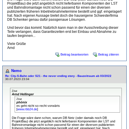
ProjektBau) die jetzt angeblich nicht lieferbaren Komponenten der LST
und Bahnstromanlage nicht schon passend für einen der diversen
publizierten früheren Inbetriebnahmetermine bestellt und ggf. eingelagert
hat. Nach eigener Aussage bietet doch die hauseigene Schwesterfirma
DB Schenker genau dafür passgenaue Lösungen.
Und bevor das kommt: Natürlich kann man in der Ausschreibung dieser
Teile verlangen, dass Garantiezeiten erst bei Einbau und Abnahme zu
laufen beginnen...
Viele Grüße
Arnd
Beitrag beantworten
Beitrag zitieren
Nemo
Re: City-S-Bahn oder S21 - the never ending story - Bauzeitraum ab 03/2022
30.07.2023 23:04
Zitat
Arnd Hellinger
Zitat
phönix
es geht nicht so recht vorwärts
[
www.rbb24.de
]
Die Frage wäre dann schon, warum DB Netz (oder damals noch DB
ProjektBau) die jetzt angeblich nicht lieferbaren Komponenten der LST und
Bahnstromanlage nicht schon passend für einen der diversen publizierten
früheren Inbetriebnahmetermine bestellt und ggf. eingelagert hat. Nach