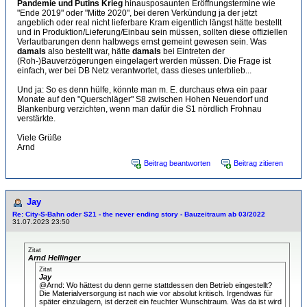
Pandemie und Putins Krieg
hinausposaunten Eröffnungstermine wie
"Ende 2019" oder "Mitte 2020", bei deren Verkündung ja der jetzt
angeblich oder real nicht lieferbare Kram eigentlich längst hätte bestellt
und in Produktion/Lieferung/Einbau sein müssen, sollten diese offiziellen
Verlautbarungen denn halbwegs ernst gemeint gewesen sein. Was
damals
also bestellt war, hätte
damals
bei Eintreten der
(Roh-)Bauverzögerungen eingelagert werden müssen. Die Frage ist
einfach, wer bei DB Netz verantwortet, dass dieses unterblieb...
Und ja: So es denn hülfe, könnte man m. E. durchaus etwa ein paar
Monate auf den "Querschläger" S8 zwischen Hohen Neuendorf und
Blankenburg verzichten, wenn man dafür die S1 nördlich Frohnau
verstärkte.
Viele Grüße
Arnd
Beitrag beantworten
Beitrag zitieren
Jay
Re: City-S-Bahn oder S21 - the never ending story - Bauzeitraum ab 03/2022
31.07.2023 23:50
Zitat
Arnd Hellinger
Zitat
Jay
@Arnd: Wo hättest du denn gerne stattdessen den Betrieb eingestellt?
Die Materialversorgung ist nach wie vor absolut kritisch. Irgendwas für
später einzulagern, ist derzeit ein feuchter Wunschtraum. Was da ist wird