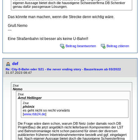
eigener Aussage bietet doch die hauseigene Schwesterfirma DB Schenker
genau dafür passgenaue Lösungen.
Das könnte man machen, wenn die Strecke denn wichtig wäre.
Gruß Nemo
---
Eine Straßenbahn ist besser als keine U-Bahn!!
Beitrag beantworten
Beitrag zitieren
def
Re: City-S-Bahn oder S21 - the never ending story - Bauzeitraum ab 03/2022
31.07.2023 08:47
Zitat
Nemo
Zitat
Arnd Hellinger
Zitat
phönix
es geht nicht so recht vorwärts
[
www.rbb24.de
]
Die Frage wäre dann schon, warum DB Netz (oder damals noch DB
ProjektBau) die jetzt angeblich nicht lieferbaren Komponenten der LST
und Bahnstromanlage nicht schon passend für einen der diversen
publizierten früheren Inbetriebnahmetermine bestellt und ggf. eingelagert
hat. Nach eigener Aussage bietet doch die hauseigene Schwesterfirma