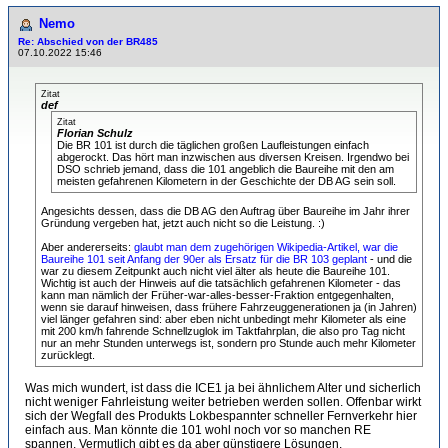
Nemo
Re: Abschied von der BR485
07.10.2022 15:46
Zitat
def
Zitat
Florian Schulz
Die BR 101 ist durch die täglichen großen Laufleistungen einfach
abgerockt. Das hört man inzwischen aus diversen Kreisen. Irgendwo bei
DSO schrieb jemand, dass die 101 angeblich die Baureihe mit den am
meisten gefahrenen Kilometern in der Geschichte der DB AG sein soll.
Angesichts dessen, dass die DB AG den Auftrag über Baureihe im Jahr ihrer
Gründung vergeben hat, jetzt auch nicht so die Leistung. :)
Aber andererseits:
glaubt man dem zugehörigen Wikipedia-Artikel, war die
Baureihe 101 seit Anfang der 90er als Ersatz für die BR 103 geplant
- und die
war zu diesem Zeitpunkt auch nicht viel älter als heute die Baureihe 101.
Wichtig ist auch der Hinweis auf die tatsächlich gefahrenen Kilometer - das
kann man nämlich der Früher-war-alles-besser-Fraktion entgegenhalten,
wenn sie darauf hinweisen, dass frühere Fahrzeuggenerationen ja (in Jahren)
viel länger gefahren sind: aber eben nicht unbedingt mehr Kilometer als eine
mit 200 km/h fahrende Schnellzuglok im Taktfahrplan, die also pro Tag nicht
nur an mehr Stunden unterwegs ist, sondern pro Stunde auch mehr Kilometer
zurücklegt.
Was mich wundert, ist dass die ICE1 ja bei ähnlichem Alter und sicherlich
nicht weniger Fahrleistung weiter betrieben werden sollen. Offenbar wirkt
sich der Wegfall des Produkts Lokbespannter schneller Fernverkehr hier
einfach aus. Man könnte die 101 wohl noch vor so manchen RE
spannen. Vermutlich gibt es da aber günstigere Lösungen.