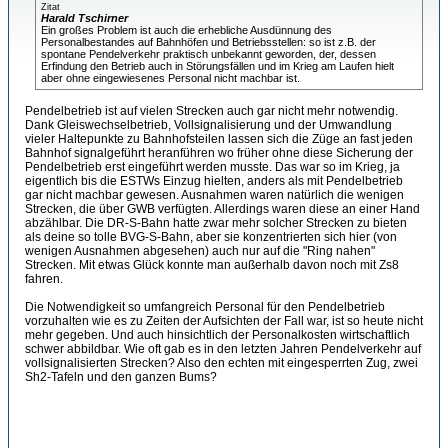
Zitat
Harald Tschirner
Ein großes Problem ist auch die erhebliche Ausdünnung des
Personalbestandes auf Bahnhöfen und Betriebsstellen: so ist z.B. der
spontane Pendelverkehr praktisch unbekannt geworden, der, dessen
Erfindung den Betrieb auch in Störungsfällen und im Krieg am Laufen hielt
aber ohne eingewiesenes Personal nicht machbar ist.
Pendelbetrieb ist auf vielen Strecken auch gar nicht mehr notwendig.
Dank Gleiswechselbetrieb, Vollsignalisierung und der Umwandlung
vieler Haltepunkte zu Bahnhofsteilen lassen sich die Züge an fast jeden
Bahnhof signalgeführt heranführen wo früher ohne diese Sicherung der
Pendelbetrieb erst eingeführt werden musste. Das war so im Krieg, ja
eigentlich bis die ESTWs Einzug hielten, anders als mit Pendelbetrieb
gar nicht machbar gewesen. Ausnahmen waren natürlich die wenigen
Strecken, die über GWB verfügten. Allerdings waren diese an einer Hand
abzählbar. Die DR-S-Bahn hatte zwar mehr solcher Strecken zu bieten
als deine so tolle BVG-S-Bahn, aber sie konzentrierten sich hier (von
wenigen Ausnahmen abgesehen) auch nur auf die "Ring nahen"
Strecken. Mit etwas Glück konnte man außerhalb davon noch mit Zs8
fahren.
Die Notwendigkeit so umfangreich Personal für den Pendelbetrieb
vorzuhalten wie es zu Zeiten der Aufsichten der Fall war, ist so heute nicht
mehr gegeben. Und auch hinsichtlich der Personalkosten wirtschaftlich
schwer abbildbar. Wie oft gab es in den letzten Jahren Pendelverkehr auf
vollsignalisierten Strecken? Also den echten mit eingesperrten Zug, zwei
Sh2-Tafeln und den ganzen Bums?