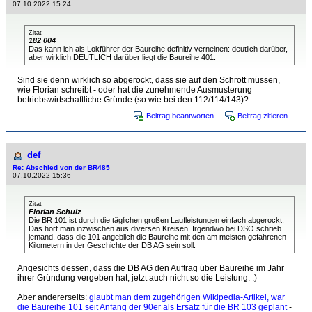
07.10.2022 15:24
Zitat
182 004
Das kann ich als Lokführer der Baureihe definitiv verneinen: deutlich darüber,
aber wirklich DEUTLICH darüber liegt die Baureihe 401.
Sind sie denn wirklich so abgerockt, dass sie auf den Schrott müssen,
wie Florian schreibt - oder hat die zunehmende Ausmusterung
betriebswirtschaftliche Gründe (so wie bei den 112/114/143)?
Beitrag beantworten
Beitrag zitieren
def
Re: Abschied von der BR485
07.10.2022 15:36
Zitat
Florian Schulz
Die BR 101 ist durch die täglichen großen Laufleistungen einfach abgerockt.
Das hört man inzwischen aus diversen Kreisen. Irgendwo bei DSO schrieb
jemand, dass die 101 angeblich die Baureihe mit den am meisten gefahrenen
Kilometern in der Geschichte der DB AG sein soll.
Angesichts dessen, dass die DB AG den Auftrag über Baureihe im Jahr
ihrer Gründung vergeben hat, jetzt auch nicht so die Leistung. :)
Aber andererseits:
glaubt man dem zugehörigen Wikipedia-Artikel, war
die Baureihe 101 seit Anfang der 90er als Ersatz für die BR 103 geplant
-