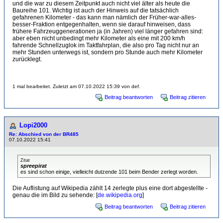
und die war zu diesem Zeitpunkt auch nicht viel älter als heute die
Baureihe 101. Wichtig ist auch der Hinweis auf die tatsächlich
gefahrenen Kilometer - das kann man nämlich der Früher-war-alles-
besser-Fraktion entgegenhalten, wenn sie darauf hinweisen, dass
frühere Fahrzeuggenerationen ja (in Jahren) viel länger gefahren sind:
aber eben nicht unbedingt mehr Kilometer als eine mit 200 km/h
fahrende Schnellzuglok im Taktfahrplan, die also pro Tag nicht nur an
mehr Stunden unterwegs ist, sondern pro Stunde auch mehr Kilometer
zurücklegt.
1 mal bearbeitet. Zuletzt am 07.10.2022 15:39 von def.
Beitrag beantworten
Beitrag zitieren
Lopi2000
Re: Abschied von der BR485
07.10.2022 15:41
Zitat
spreepirat
es sind schon einige, vielleicht dutzende 101 beim Bender zerlegt worden.
Die Auflistung auf Wikipedia zählt 14 zerlegte plus eine dort abgestellte -
genau die im Bild zu sehende: [
de.wikipedia.org
]
Beitrag beantworten
Beitrag zitieren