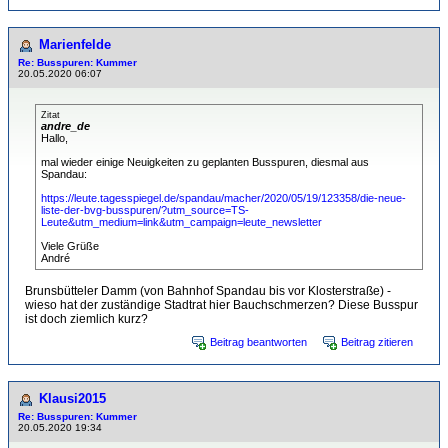
Marienfelde
Re: Busspuren: Kummer
20.05.2020 06:07
Zitat
andre_de
Hallo,
mal wieder einige Neuigkeiten zu geplanten Busspuren, diesmal aus
Spandau:
https://leute.tagesspiegel.de/spandau/macher/2020/05/19/123358/die-neue-
liste-der-bvg-busspuren/?utm_source=TS-
Leute&utm_medium=link&utm_campaign=leute_newsletter
Viele Grüße
André
Brunsbütteler Damm (von Bahnhof Spandau bis vor Klosterstraße) -
wieso hat der zuständige Stadtrat hier Bauchschmerzen? Diese Busspur
ist doch ziemlich kurz?
Beitrag beantworten
Beitrag zitieren
Klausi2015
Re: Busspuren: Kummer
20.05.2020 19:34