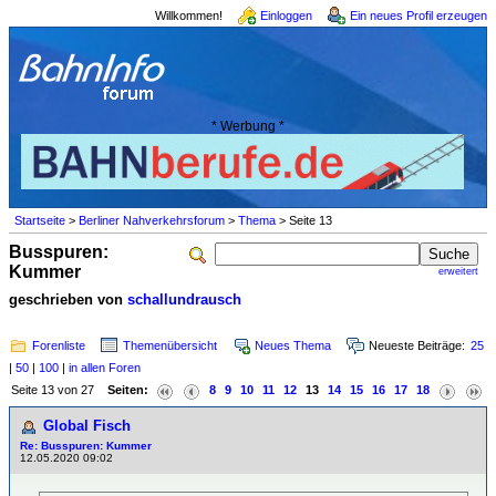
Willkommen!
Einloggen
Ein neues Profil erzeugen
* Werbung *
Startseite
>
Berliner Nahverkehrsforum
>
Thema
> Seite 13
Busspuren:
Kummer
erweitert
geschrieben von
schallundrausch
Forenliste
Themenübersicht
Neues Thema
Neueste Beiträge:
25
|
50
|
100
|
in allen Foren
Seite 13 von 27
Seiten:
8
9
10
11
12
13
14
15
16
17
18
Global Fisch
Re: Busspuren: Kummer
12.05.2020 09:02