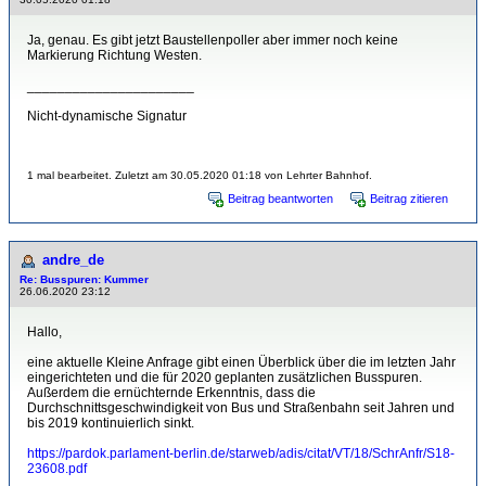
Ja, genau. Es gibt jetzt Baustellenpoller aber immer noch keine
Markierung Richtung Westen.
______________________
Nicht-dynamische Signatur
1 mal bearbeitet. Zuletzt am 30.05.2020 01:18 von Lehrter Bahnhof.
Beitrag beantworten
Beitrag zitieren
andre_de
Re: Busspuren: Kummer
26.06.2020 23:12
Hallo,
eine aktuelle Kleine Anfrage gibt einen Überblick über die im letzten Jahr
eingerichteten und die für 2020 geplanten zusätzlichen Busspuren.
Außerdem die ernüchternde Erkenntnis, dass die
Durchschnittsgeschwindigkeit von Bus und Straßenbahn seit Jahren und
bis 2019 kontinuierlich sinkt.
https://pardok.parlament-berlin.de/starweb/adis/citat/VT/18/SchrAnfr/S18-
23608.pdf