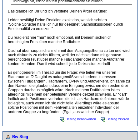
unterwegs bin, erlebe ich fast jedesmal ähnliche Situationen!
Das glaube ich Dir und ich verstehe Deinen Ärger darüber.
Leider bestätigt Deine Reaktion exakt das, was ich schrieb.
"Solche Sprüche halte ich nur für geeignet, Sachdiskussionen durch
Emotionalität zu ersetzen."
Du reagierst hier *nur* noch emotional, mit Deinem sicherlich
berechtigten Frust über manche Radfahrer.
Das hat überhaupt nichts mehr mit dem Ausgangsthema zu tun und wird
auch diskursiv zu nichts führen, weil der nächste dann mit genauso
berechtigtem Frust über manche Fußgänger oder manche Autofahrer
kontern könnten. Damit wird schnell jede Diskussion zertrollt.
Es geht generell im Thread um die Frage: wie teilen wir unseren
Stadtraum auf? Da gibt es naturgemäß verschiedene Interessen
zwischen Fußgängern, Radfahrern, ÖPNV und Autoverkehr. Ich zähle zu
den Naiven, die glauben, dass eine Einigung zwischen den ersten drei
Gruppen durchaus möglich wäre. Nach meinem Dafürhalten ist es
allerdings mit einem der beteiligten Vereine derzeit schwierig. Er *darf*
freilich auch Positionen vertreten, die ich als Hardcore definieren würde.
Ist legitim, auch wenn ich sie nicht teile. Allerdings wäre es absurd,
solche Positionen mit dem Fehlverhalten einzelner Individuen der
anderen Gruppe zu begründen. (Egal, aus welcher Gruppe).
Beitrag beantworten
Beitrag zitieren
Bw Steg