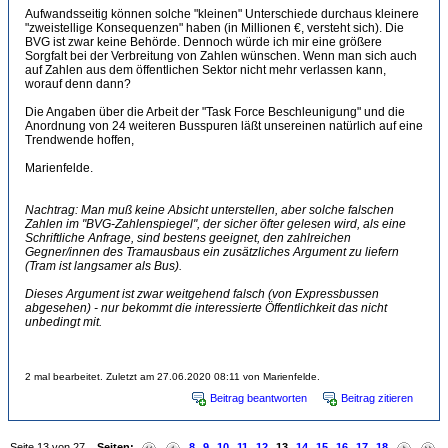
Aufwandsseitig können solche "kleinen" Unterschiede durchaus kleinere
"zweistellige Konsequenzen" haben (in Millionen €, versteht sich). Die
BVG ist zwar keine Behörde. Dennoch würde ich mir eine größere
Sorgfalt bei der Verbreitung von Zahlen wünschen. Wenn man sich auch
auf Zahlen aus dem öffentlichen Sektor nicht mehr verlassen kann,
worauf denn dann?
Die Angaben über die Arbeit der "Task Force Beschleunigung" und die
Anordnung von 24 weiteren Busspuren läßt unsereinen natürlich auf eine
Trendwende hoffen,
Marienfelde.
Nachtrag: Man muß keine Absicht unterstellen, aber solche falschen
Zahlen im "BVG-Zahlenspiegel", der sicher öfter gelesen wird, als eine
Schriftliche Anfrage, sind bestens geeignet, den zahlreichen
Gegner/innen des Tramausbaus ein zusätzliches Argument zu liefern
(Tram ist langsamer als Bus).
Dieses Argument ist zwar weitgehend falsch (von Expressbussen
abgesehen) - nur bekommt die interessierte Öffentlichkeit das nicht
unbedingt mit.
2 mal bearbeitet. Zuletzt am 27.06.2020 08:11 von Marienfelde.
Beitrag beantworten
Beitrag zitieren
Seite 13 von 27
Seiten:
8
9
10
11
12
13
14
15
16
17
18