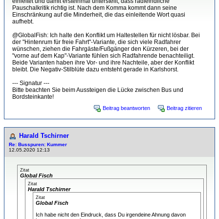
einleitet und damit ersteinmal unterstellt, dass radfeindliche
Pauschalkritik richtig ist. Nach dem Komma kommt dann seine
Einschränkung auf die Minderheit, die das einleitende Wort quasi
aufhebt.
@GlobalFish: Ich halte den Konflikt um Haltestellen für nicht lösbar. Bei
der "Hintenrum für freie Fahrt"-Variante, die sich viele Radfahrer
wünschen, ziehen die Fahrgäste/Fußgänger den Kürzeren, bei der
"vorne auf dem Kap"-Variante fühlen sich Radfahrende benachteiligt.
Beide Varianten haben ihre Vor- und ihre Nachteile, aber der Konflikt
bleibt. Die Negativ-Stilblüte dazu entsteht gerade in Karlshorst.
--- Signatur ---
Bitte beachten Sie beim Aussteigen die Lücke zwischen Bus und
Bordsteinkante!
Beitrag beantworten
Beitrag zitieren
Harald Tschirner
Re: Busspuren: Kummer
12.05.2020 12:13
Zitat
Global Fisch
Zitat
Harald Tschirner
Zitat
Global Fisch
Ich habe nicht den Eindruck, dass Du irgendeine Ahnung davon