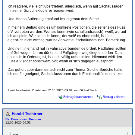
Ich reagiere, vielleicht übertrieben, allergisch, wenn auf Sachaussagen
mit reiner Sprücheklopferei reagiert wird.
Und Marios Äußerung empfand ich in genau dem Sinne.
In meinem Beitrag ging es um konkrete Positionen, die seitens des Fuss
e.V. vertreten werden. Wer sie kennt (wie schallundrausch), weiß, worauf
ich anspiele. Wer sie nicht kennt, der weiß es eben nicht, ist hier
eigentlich nicht wichtig; war ne Antwort auf schallundrausch' Bemerkung.
Und nein, niemand hat in Fahrradverbänden gefordert, Radfahrer sollten
auf Gehwegen fahren dürfen und Fußgänger wegklingeln dürfen. Dass
das nicht in Ordnung ist, ist doch völlig unbestritten. Niemand wirft den
Fuss e.V. (oder sonst wem) vor, wenn er sich dagegen ausspricht.
Das gehört aber dann einfach nicht zum Thema. Solche Sprüche halte
ich nur für geeignet, Sachdiskussionen durch Emotionalität zu ersetzen.
2 mal bearbeitet. Zuletzt am 12.05.2020 09:07 von Global Fisch.
Beitrag beantworten
Beitrag zitieren
Harald Tschirner
Re: Busspuren: Kummer
12.05.2020 09:53