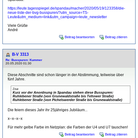
https://leute.tagesspiegel.de/spandau/macher/2020/05/19/123358/die-
neue-liste-der-bvg-busspuren/?utm_source=TS-
Leute&utm_medium=link&utm_campaign=leute_newsletter
Viele Grüße
André
Beitrag beantworten
Beitrag zitieren
B-V 3313
Re: Busspuren: Kummer
20.05.2020 01:30
Diese Abschnitte sind schon länger in der Abstimmung, teilweise über
fünf Jahre.
Zitat
Kurz vor der Anordnung in Spandau stehen diese Busspuren:
Ruhlebener Straße (von Grunewaldstraße bis Teltower Straße)
Ruhlebener Straße (von Pichelswerder Straße bis Grunewaldstraße)
Die feiern dieses Jahr ihr 25jähriges Jubiläum...
x--x--x--x
Für mehr gelbe Farbe im Netzplan: die Farben der U4 und U7 tauschen!
Beitrag beantworten
Beitrag zitieren