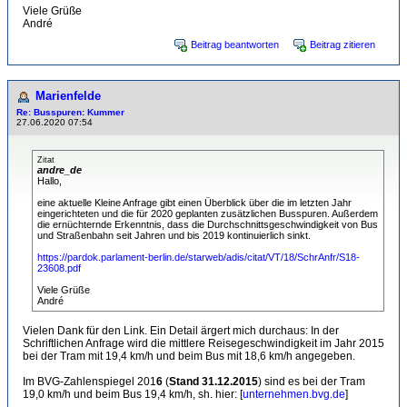
Viele Grüße
André
Beitrag beantworten
Beitrag zitieren
Marienfelde
Re: Busspuren: Kummer
27.06.2020 07:54
Zitat
andre_de
Hallo,
eine aktuelle Kleine Anfrage gibt einen Überblick über die im letzten Jahr
eingerichteten und die für 2020 geplanten zusätzlichen Busspuren. Außerdem
die ernüchternde Erkenntnis, dass die Durchschnittsgeschwindigkeit von Bus
und Straßenbahn seit Jahren und bis 2019 kontinuierlich sinkt.
https://pardok.parlament-berlin.de/starweb/adis/citat/VT/18/SchrAnfr/S18-
23608.pdf
Viele Grüße
André
Vielen Dank für den Link. Ein Detail ärgert mich durchaus: In der
Schriftlichen Anfrage wird die mittlere Reisegeschwindigkeit im Jahr 2015
bei der Tram mit 19,4 km/h und beim Bus mit 18,6 km/h angegeben.
Im BVG-Zahlenspiegel 201
6
(
Stand 31.12.2015
) sind es bei der Tram
19,0 km/h und beim Bus 19,4 km/h, sh. hier: [
unternehmen.bvg.de
]