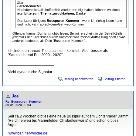
Zitat
Latschenkiefer
Nachdem sich alle hoffentlich wieder beruhigt haben, können wir doch
jetzt
bitte zum Thema zurückkehren.
Danke!
Das lautet übrigens
Busspuren-Kummer
- wenn ich richtig lesen kann -
und nicht Fahrrad-auf-dem-Gehweg-Kummer
Offenbar kannst Du nicht richtig lesen. Bei mir erscheint in der Betreff-Zeile
jedenfalls der Titel "Busspuren: Kummer" was meiner Auffassung nach etwas
anderes bedeutet, als Dein "Busspuren-Kummer".
Ich finde den thread-Titel auch sehr komisch. Aber besser als
"Sammelthread Bus 2000 - 2020".
______________________
Nicht-dynamische Signatur
Beitrag beantworten
Beitrag zitieren
Joe
Re: Busspuren: Kummer
30.05.2020 00:53
Seit ca.2 Wochen gibt es eine neue Busspur auf dem Lichtenrader Damm
(Reichnerweg bis Marienfelder Ch stadteinwärts) und schon gibt es
Ärger:
[
www.berliner-woche.de
]