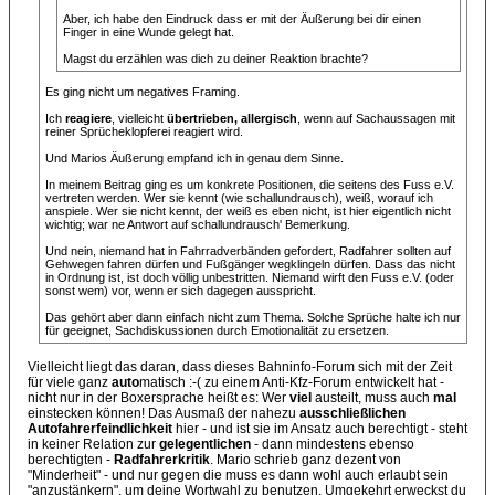
Aber, ich habe den Eindruck dass er mit der Äußerung bei dir einen
Finger in eine Wunde gelegt hat.
Magst du erzählen was dich zu deiner Reaktion brachte?
Es ging nicht um negatives Framing.
Ich
reagiere
, vielleicht
übertrieben, allergisch
, wenn auf Sachaussagen mit
reiner Sprücheklopferei reagiert wird.
Und Marios Äußerung empfand ich in genau dem Sinne.
In meinem Beitrag ging es um konkrete Positionen, die seitens des Fuss e.V.
vertreten werden. Wer sie kennt (wie schallundrausch), weiß, worauf ich
anspiele. Wer sie nicht kennt, der weiß es eben nicht, ist hier eigentlich nicht
wichtig; war ne Antwort auf schallundrausch' Bemerkung.
Und nein, niemand hat in Fahrradverbänden gefordert, Radfahrer sollten auf
Gehwegen fahren dürfen und Fußgänger wegklingeln dürfen. Dass das nicht
in Ordnung ist, ist doch völlig unbestritten. Niemand wirft den Fuss e.V. (oder
sonst wem) vor, wenn er sich dagegen ausspricht.
Das gehört aber dann einfach nicht zum Thema. Solche Sprüche halte ich nur
für geeignet, Sachdiskussionen durch Emotionalität zu ersetzen.
Vielleicht liegt das daran, dass dieses Bahninfo-Forum sich mit der Zeit
für viele ganz
auto
matisch :-( zu einem Anti-Kfz-Forum entwickelt hat -
nicht nur in der Boxersprache heißt es: Wer
viel
austeilt, muss auch
mal
einstecken können! Das Ausmaß der nahezu
ausschließlichen
Autofahrerfeindlichkeit
hier - und ist sie im Ansatz auch berechtigt - steht
in keiner Relation zur
gelegentlichen
- dann mindestens ebenso
berechtigten -
Radfahrerkritik
. Mario schrieb ganz dezent von
"Minderheit" - und nur gegen die muss es dann wohl auch erlaubt sein
"anzustänkern", um deine Wortwahl zu benutzen. Umgekehrt erweckst du