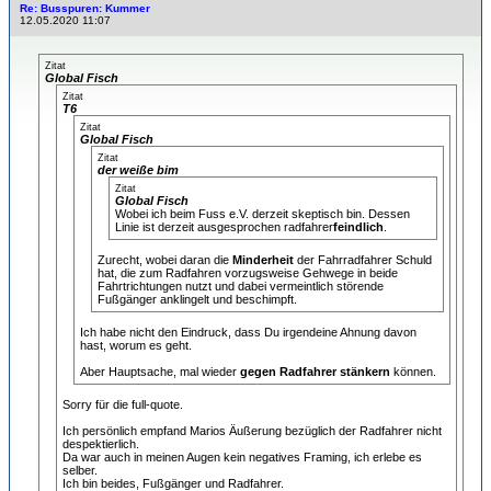
Re: Busspuren: Kummer
12.05.2020 11:07
Zitat
Global Fisch
Zitat
T6
Zitat
Global Fisch
Zitat
der weiße bim
Zitat
Global Fisch
Wobei ich beim Fuss e.V. derzeit skeptisch bin. Dessen
Linie ist derzeit ausgesprochen radfahrer
feindlich
.
Zurecht, wobei daran die
Minderheit
der Fahrradfahrer Schuld
hat, die zum Radfahren vorzugsweise Gehwege in beide
Fahrtrichtungen nutzt und dabei vermeintlich störende
Fußgänger anklingelt und beschimpft.
Ich habe nicht den Eindruck, dass Du irgendeine Ahnung davon
hast, worum es geht.
Aber Hauptsache, mal wieder
gegen Radfahrer stänkern
können.
Sorry für die full-quote.
Ich persönlich empfand Marios Äußerung bezüglich der Radfahrer nicht
despektierlich.
Da war auch in meinen Augen kein negatives Framing, ich erlebe es
selber.
Ich bin beides, Fußgänger und Radfahrer.