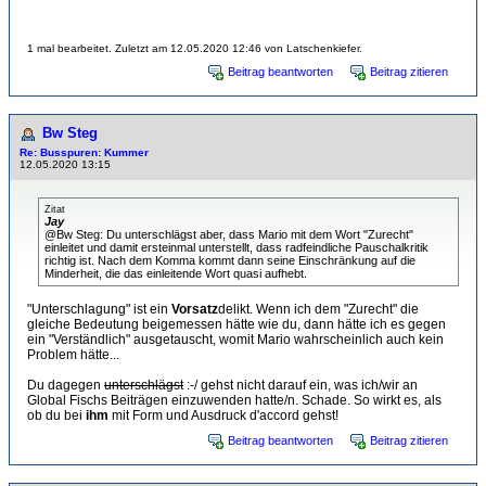
1 mal bearbeitet. Zuletzt am 12.05.2020 12:46 von Latschenkiefer.
Beitrag beantworten
Beitrag zitieren
Bw Steg
Re: Busspuren: Kummer
12.05.2020 13:15
Zitat
Jay
@Bw Steg: Du unterschlägst aber, dass Mario mit dem Wort "Zurecht"
einleitet und damit ersteinmal unterstellt, dass radfeindliche Pauschalkritik
richtig ist. Nach dem Komma kommt dann seine Einschränkung auf die
Minderheit, die das einleitende Wort quasi aufhebt.
"Unterschlagung" ist ein
Vorsatz
delikt. Wenn ich dem "Zurecht" die
gleiche Bedeutung beigemessen hätte wie du, dann hätte ich es gegen
ein "Verständlich" ausgetauscht, womit Mario wahrscheinlich auch kein
Problem hätte...
Du dagegen
unterschlägst
:-/ gehst nicht darauf ein, was ich/wir an
Global Fischs Beiträgen einzuwenden hatte/n. Schade. So wirkt es, als
ob du bei
ihm
mit Form und Ausdruck d'accord gehst!
Beitrag beantworten
Beitrag zitieren