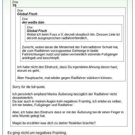
Zitat
T6
Zitat
Global Fisch
Zitat
der weiße bim
Zitat
Global Fisch
Wobei ich beim Fuss e.V. derzeit skeptisch bin. Dessen Linie ist
derzeit ausgesprochen radfahrerfeindlich.
Zurecht, wobei daran die Minderheit der Fahrradfahrer Schuld hat,
die zum Radfahren vorzugsweise Gehwege in beide
Fahrtrichtungen nutzt und dabei vermeintlich störende Fußgänger
anklingelt und beschimpft.
Ich habe nicht den Eindruck, dass Du irgendeine Ahnung davon hast,
worum es geht.
Aber Hauptsache, mal wieder gegen Radfahrer stänkern können.
Sorry für die full-quote.
Ich persönlich empfand Marios Äußerung bezüglich der Radfahrer nicht
despektierlich.
Da war auch in meinen Augen kein negatives Framing, ich erlebe es selber.
Ich bin beides, Fußgänger und Radfahrer.
Aber, ich habe den Eindruck dass er mit der Äußerung bei dir einen Finger in
eine Wunde gelegt hat.
Magst du erzählen was dich zu deiner Reaktion brachte?
Es ging nicht um negatives Framing.