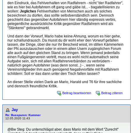
den Eindruck, das Fehlverhalten von Radfahrern - nicht "der Radfahrer",
wie es hier bei Autofahrern oft gang und gäbe ist... - bagatellisieren zu
wollen:
Jegliches
Fehlverhalten von Menschen auch als solches
bezeichnen zu dürfen, das sollte selbstverständlich sein. Dennoch
geschieht das gegenüber Autofahrern hier ständig expressis verbis,
gelegentliche ausdrückliche Kritik gegenüber Radfahrern wird als
"Stänkerei" gebrandmarkt.
Und dann der Vorwurf, Mario habe keine Ahnung, worum es hier gehe,
nur schallundrausch. Da musst du dir wohl eher den Vorwurf gefallen
lassen, die Dinge, über die nur ihr Bescheid wisst, im stillen Kämmerlein
der PN auszutauschen oder in einem allen Usern zugänglichen Forum
alle auch auf den gleichen Stand zu bringen. Wenn jemand jedenfalls
einen Fußgängerverein vertritt, muss es wohl nicht automatisch seine
Aufgabe sein, sich mit allen Radfahrerverbänden zu verbrüdern -
natürlich gegen Autofahrer (was denn sonst...) - , wenn seine
Vereinsmitglieder ihm auch genügend Negativvorfälle mit Radfahrern
schildern: Soll er das dann unter den Tisch fallen lassen?
An dieser Stelle vielen Dank an Mario, Harald und T6 für ihre sachliche
und dennoch freundliche Kritik.
Beitrag beantworten
Beitrag zitieren
Jay
Re: Busspuren: Kummer
12.05.2020 11:43
@Bw Steg: Du unterschlägst aber, dass Mario mit dem Wort "Zurecht"