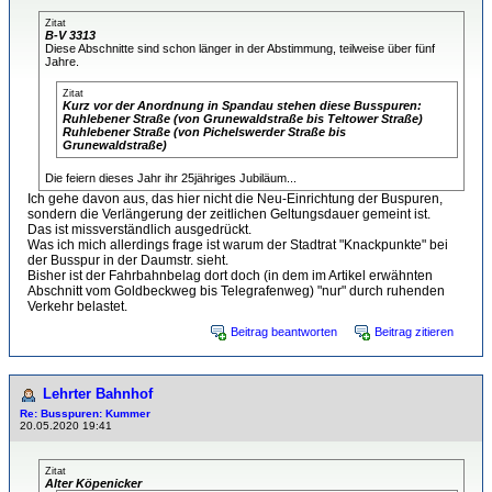
Zitat
B-V 3313
Diese Abschnitte sind schon länger in der Abstimmung, teilweise über fünf
Jahre.
Zitat
Kurz vor der Anordnung in Spandau stehen diese Busspuren:
Ruhlebener Straße (von Grunewaldstraße bis Teltower Straße)
Ruhlebener Straße (von Pichelswerder Straße bis
Grunewaldstraße)
Die feiern dieses Jahr ihr 25jähriges Jubiläum...
Ich gehe davon aus, das hier nicht die Neu-Einrichtung der Buspuren,
sondern die Verlängerung der zeitlichen Geltungsdauer gemeint ist.
Das ist missverständlich ausgedrückt.
Was ich mich allerdings frage ist warum der Stadtrat "Knackpunkte" bei
der Busspur in der Daumstr. sieht.
Bisher ist der Fahrbahnbelag dort doch (in dem im Artikel erwähnten
Abschnitt vom Goldbeckweg bis Telegrafenweg) "nur" durch ruhenden
Verkehr belastet.
Beitrag beantworten
Beitrag zitieren
Lehrter Bahnhof
Re: Busspuren: Kummer
20.05.2020 19:41
Zitat
Alter Köpenicker