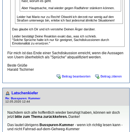
hast, worum es geht.
Aber Hauptsache, mal wieder gegen Radfahrer stänkern können.
Leider hat Mario nur zu Recht! Obwohl ich derzeit nur wenig auf den
Straßen unterwegs bin, erlebe ich fast jedesmal ähnliche Situationen!
Das glaube ich Dir und ich verstehe Deinen Ärger darüber.
Leider bestätigt Deine Reaktion exakt das, was ich schrieb.
"Solche Sprüche halte ich nur für geeignet, Sachdiskussionen durch
Emotionalität zu ersetzen."
Für mich ist das Ende einer Sachdiskussion erreicht, wenn die Aussagen
von Usern überheblich als "Sprüche" abqualifiziert werden.
Beste Grüße
Harald Tschirner
Beitrag beantworten
Beitrag zitieren
Latschenkiefer
Re: Busspuren: Kummer
12.05.2020 12:44
Nachdem sich alle hoffentlich wieder beruhigt haben, können wir doch
jetzt
bitte zum Thema zurückkehren.
Danke!
Das lautet übrigens
Busspuren-Kummer
- wenn ich richtig lesen kann -
und nicht Fahrrad-auf-dem-Gehweg-Kummer