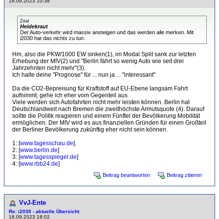
16.09.2023 10:38
Zitat
Heidekraut
Der Auto-verkehr wird massiv ansteigen und das werden alle merken. Mit
i2030 hat das nichts zu tun.
Hm, also die PKW/1000 EW sinken(1), im Modal Split sank zur letzten
Erhebung der MIV(2) und "Berlin fährt so wenig Auto wie seit drei
Jahrzehnten nicht mehr"(3).
Ich halte deine "Prognose" für ... nun ja ... "interessant"
Da die CO2-Bepreisung für Kraftstoff auf EU-Ebene langsam Fahrt
aufnimmt, gehe ich eher vom Gegenteil aus
Viele werden sich Autofahrten nicht mehr leisten können. Berlin hat
Deutschlandweit nach Bremen die zweithöchste Armutsquote (4). Darauf
sollte die Politik reagieren und einem Fünftel der Bevölkerung Mobilität
ermöglichen. Der MIV wird es aus finanziellen Gründen für einen Großteil
der Berliner Bevölkerung zukünftig eher nicht sein können.
1: [
www.tagesschau.de
].
2: [
www.berlin.de
]
3: [
www.tagesspiegel.de
]
4: [
www.rbb24.de
]
Beitrag beantworten
Beitrag zitieren
VvJ-Ente
Re: i2030 - aktuelle Übersicht
16.09.2023 18:02