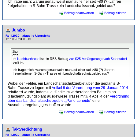
Ich frage mich: warum genau weist man auf einer seit >80 (?) Jahren
freigehaltenen S-Bahn-Trasse ein Landschaftsschutzgebiet aus?
Beitrag beantworten
Beitrag zitieren
Jumbo
Re: i2030 - aktuelle Übersicht
12.10.2023 08:15
Zitat
def
Im
Nachbarthread
ist ein RBB-Beitrag
zur S25-Verlängerung nach Stahnsdorf
verlinkt.
Ich frage mich: warum genau weist man auf einer seit >80 (?) Jahren
freigehaltenen S-Bahn-Trasse ein Landschaftsschutzgebiet aus?
Wobei der Fehler, ein Landschaftsschutzgebiet über die geplante S-
Bahn-Trasse zu legen, mit
Artikel 9 der Verordnung vom 29. Januar 2014
relativiert wurde, indem u.a. für die im vorbereitenden Bauleitplan
(Flächennutzungsplan) ausgewiese Trasse mit § 4 Abs. 4 der
Verordnung
über das Landschaftsschutzgebiet „Parforceheide“
eine
Ausnahmeregelung geschaffen wurde.
Beitrag beantworten
Beitrag zitieren
Taktverdichtung
Re: i2030 - aktuelle Übersicht