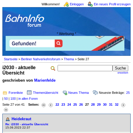
Willkommen!
Einloggen
Ein neues Profil erzeugen
* Werbung *
Startseite
>
Berliner Nahverkehrsforum
>
Thema
> Seite 27
i2030 - aktuelle
Übersicht
erweitert
geschrieben von
Marienfelde
Forenliste
Themenübersicht
Neues Thema
Neueste Beiträge:
25
|
50
|
100
|
in allen Foren
Seite 27 von 41
Seiten:
22
23
24
25
26
27
28
29
30
31
32
Heidekraut
Re: i2030 - aktuelle Übersicht
15.09.2023 22:37