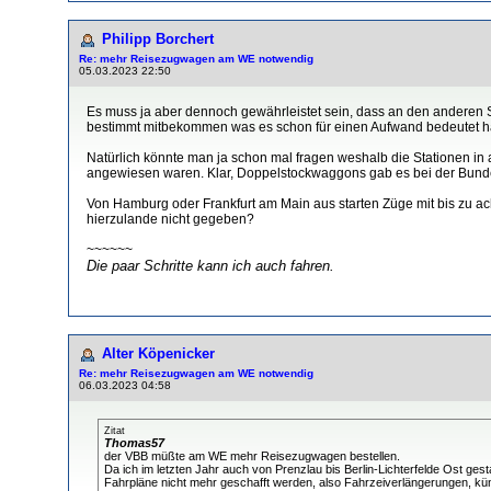
Philipp Borchert
Re: mehr Reisezugwagen am WE notwendig
05.03.2023 22:50
Es muss ja aber dennoch gewährleistet sein, dass an den anderen S
bestimmt mitbekommen was es schon für einen Aufwand bedeutet hat
Natürlich könnte man ja schon mal fragen weshalb die Stationen in
angewiesen waren. Klar, Doppelstockwaggons gab es bei der Bundesba
Von Hamburg oder Frankfurt am Main aus starten Züge mit bis zu 
hierzulande nicht gegeben?
~~~~~~
Die paar Schritte kann ich auch fahren.
Alter Köpenicker
Re: mehr Reisezugwagen am WE notwendig
06.03.2023 04:58
Zitat
Thomas57
der VBB müßte am WE mehr Reisezugwagen bestellen.
Da ich im letzten Jahr auch von Prenzlau bis Berlin-Lichterfelde Ost ge
Fahrpläne nicht mehr geschafft werden, also Fahrzeiverlängerungen, künf