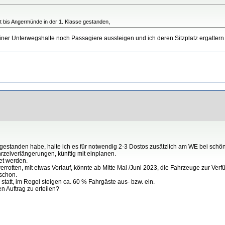
t bis Angermünde in der 1. Klasse gestanden,
liner Unterwegshalte noch Passagiere aussteigen und ich deren Sitzplatz ergattern
st gestanden habe, halte ich es für notwendig 2-3 Dostos zusätzlich am WE bei schö
rzeiverlängerungen, künftig mit einplanen.
et werden.
rotten, mit etwas Vorlauf, könnte ab Mitte Mai /Juni 2023, die Fahrzeuge zur Verf
schon.
l statt, im Regel steigen ca. 60 % Fahrgäste aus- bzw. ein.
n Auftrag zu erteilen?