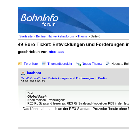
Startseite
>
Berliner Nahverkehrsforum
>
Thema
> Seite 6
49-Euro-Ticket: Entwicklungen und Forderungen in
geschrieben von
nicolaas
Forenliste
Themenübersicht
Neues Thema
Neueste Bei
fatabbot
Re: 49-Euro-Ticket: Entwicklungen und Forderungen in Berlin
04.03.2023 00:23
Zitat
Global Fisch
Nach meinen Erfahrungen:
RE5 Ri. Stralsund leerer als RE3 Ri. Stralsund (wobei der RE5 in den let
Das könnte aber auch an der RE3-Standard-Prozedur "heute ohne F