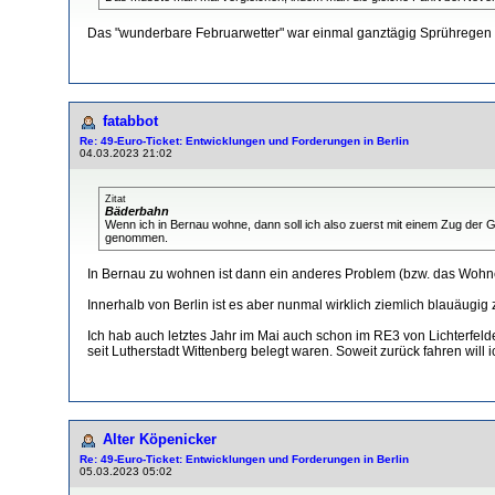
Das "wunderbare Februarwetter" war einmal ganztägig Sprühregen u
fatabbot
Re: 49-Euro-Ticket: Entwicklungen und Forderungen in Berlin
04.03.2023 21:02
Zitat
Bäderbahn
Wenn ich in Bernau wohne, dann soll ich also zuerst mit einem Zug der
genommen.
In Bernau zu wohnen ist dann ein anderes Problem (bzw. das Wohnen d
Innerhalb von Berlin ist es aber nunmal wirklich ziemlich blauäugi
Ich hab auch letztes Jahr im Mai auch schon im RE3 von Lichterfeld
seit Lutherstadt Wittenberg belegt waren. Soweit zurück fahren will 
Alter Köpenicker
Re: 49-Euro-Ticket: Entwicklungen und Forderungen in Berlin
05.03.2023 05:02