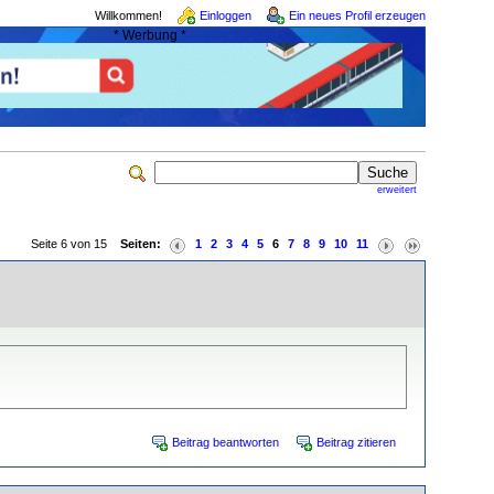
Willkommen!
Einloggen
Ein neues Profil erzeugen
* Werbung *
erweitert
Seite 6 von 15
Seiten:
1
2
3
4
5
6
7
8
9
10
11
Beitrag beantworten
Beitrag zitieren