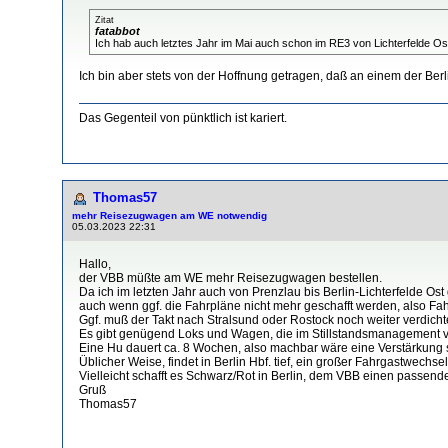
Zitat
fatabbot
Ich hab auch letztes Jahr im Mai auch schon im RE3 von Lichterfelde Os
Ich bin aber stets von der Hoffnung getragen, daß an einem der Ber
Das Gegenteil von pünktlich ist kariert.
Thomas57
mehr Reisezugwagen am WE notwendig
05.03.2023 22:31
Hallo,
der VBB müßte am WE mehr Reisezugwagen bestellen.
Da ich im letzten Jahr auch von Prenzlau bis Berlin-Lichterfelde O
auch wenn ggf. die Fahrpläne nicht mehr geschafft werden, also Fah
Ggf. muß der Takt nach Stralsund oder Rostock noch weiter verdicht
Es gibt genügend Loks und Wagen, die im Stillstandsmanagement ver
Eine Hu dauert ca. 8 Wochen, also machbar wäre eine Verstärkung 
Üblicher Weise, findet in Berlin Hbf. tief, ein großer Fahrgastwechse
Vielleicht schafft es Schwarz/Rot in Berlin, dem VBB einen passende
Gruß
Thomas57