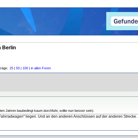
 Berlin
träge:
25
|
50
|
100
|
in allen Foren
zten Jahren baubedingt kaum durchfuhr, sollte nun besser sein).
ahrradwagen" liegen. Und an den anderen Anschlüssen auf der anderen Strecke.