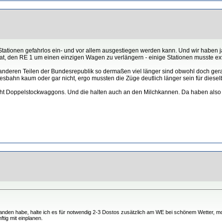
tationen gefahrlos ein- und vor allem ausgestiegen werden kann. Und wir haben j
, den RE 1 um einen einzigen Wagen zu verlängern - einige Stationen musste ext
 anderen Teilen der Bundesrepublik so dermaßen viel länger sind obwohl doch gera
hn kaum oder gar nicht, ergo mussten die Züge deutlich länger sein für dieselbe 
acht Doppelstockwaggons. Und die halten auch an den Milchkannen. Da haben also
standen habe, halte ich es für notwendig 2-3 Dostos zusätzlich am WE bei schönem Wetter, mo
tig mit einplanen.