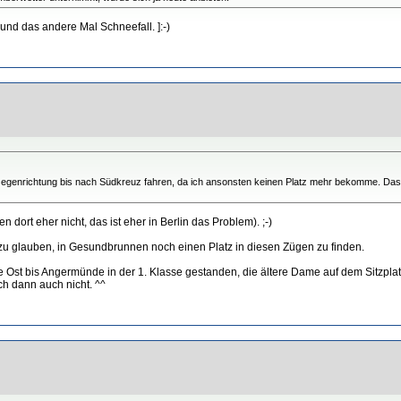
nd das andere Mal Schneefall. ]:-)
 Gegenrichtung bis nach Südkreuz fahren, da ich ansonsten keinen Platz mehr bekomme. Da
ort eher nicht, das ist eher in Berlin das Problem). ;-)
g zu glauben, in Gesundbrunnen noch einen Platz in diesen Zügen zu finden.
e Ost bis Angermünde in der 1. Klasse gestanden, die ältere Dame auf dem Sitzplatz
ich dann auch nicht. ^^