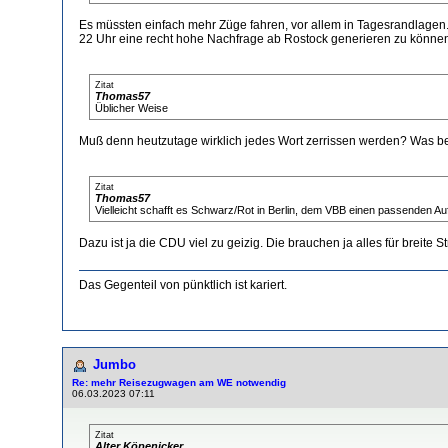
Es müssten einfach mehr Züge fahren, vor allem in Tagesrandlagen.
22 Uhr eine recht hohe Nachfrage ab Rostock generieren zu könne
Zitat
Thomas57
Üblicher Weise
Muß denn heutzutage wirklich jedes Wort zerrissen werden? Was 
Zitat
Thomas57
Vielleicht schafft es Schwarz/Rot in Berlin, dem VBB einen passenden Auf
Dazu ist ja die CDU viel zu geizig. Die brauchen ja alles für breite
Das Gegenteil von pünktlich ist kariert.
Jumbo
Re: mehr Reisezugwagen am WE notwendig
06.03.2023 07:11
Zitat
Alter Köpenicker