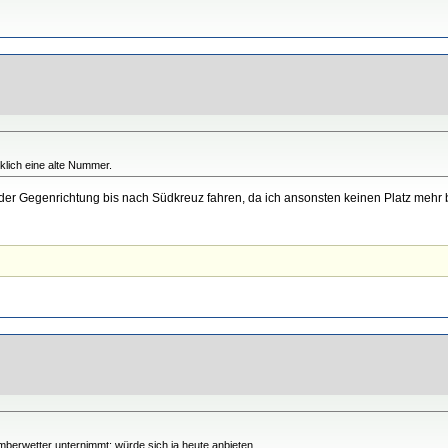
klich eine alte Nummer.
g der Gegenrichtung bis nach Südkreuz fahren, da ich ansonsten keinen Platz me
berwetter unternimmt; würde sich ja heute anbieten.