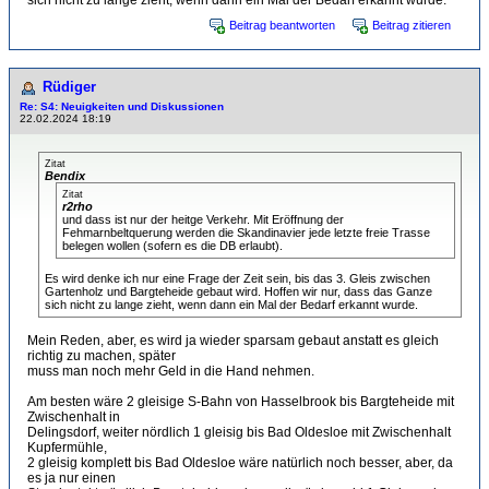
Beitrag beantworten
Beitrag zitieren
Rüdiger
Re: S4: Neuigkeiten und Diskussionen
22.02.2024 18:19
Zitat
Bendix
Zitat
r2rho
und dass ist nur der heitge Verkehr. Mit Eröffnung der
Fehmarnbeltquerung werden die Skandinavier jede letzte freie Trasse
belegen wollen (sofern es die DB erlaubt).
Es wird denke ich nur eine Frage der Zeit sein, bis das 3. Gleis zwischen
Gartenholz und Bargteheide gebaut wird. Hoffen wir nur, dass das Ganze
sich nicht zu lange zieht, wenn dann ein Mal der Bedarf erkannt wurde.
Mein Reden, aber, es wird ja wieder sparsam gebaut anstatt es gleich
richtig zu machen, später
muss man noch mehr Geld in die Hand nehmen.
Am besten wäre 2 gleisige S-Bahn von Hasselbrook bis Bargteheide mit
Zwischenhalt in
Delingsdorf, weiter nördlich 1 gleisig bis Bad Oldesloe mit Zwischenhalt
Kupfermühle,
2 gleisig komplett bis Bad Oldesloe wäre natürlich noch besser, aber, da
es ja nur einen