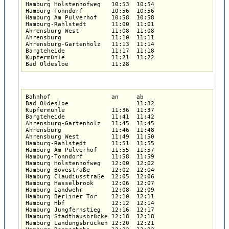
Hamburg Holstenhofweg   10:53  10:54  

Hamburg-Tonndorf        10:56  10:56  

Hamburg Am Pulverhof    10:58  10:58  

Hamburg-Rahlstedt       11:00  11:01  

Ahrensburg West         11:08  11:08  

Ahrensburg              11:10  11:11  

Ahrensburg-Gartenholz   11:13  11:14  

Bargteheide             11:17  11:18  

Kupfermühle             11:21  11:22  

Bad Oldesloe            11:28
Bahnhof                 an     ab  

Bad Oldesloe                   11:32  

Kupfermühle             11:36  11:37  

Bargteheide             11:41  11:42  

Ahrensburg-Gartenholz   11:45  11:45  

Ahrensburg              11:46  11:48  

Ahrensburg West         11:49  11:50  

Hamburg-Rahlstedt       11:51  11:55  

Hamburg Am Pulverhof    11:55  11:57  

Hamburg-Tonndorf        11:58  11:59  

Hamburg Holstenhofweg   12:00  12:02  

Hamburg Bovestraße      12:02  12:04  

Hamburg Claudiusstraße  12:05  12:06  

Hamburg Hasselbrook     12:06  12:07  

Hamburg Landwehr        12:08  12:09  

Hamburg Berliner Tor    12:10  12:11  

Hamburg Hbf             12:12  12:14  

Hamburg Jungfernstieg   12:16  12:17  

Hamburg Stadthausbrücke 12:18  12:18  

Hamburg Landungsbrücken 12:20  12:21  
