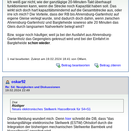
Ich weiß gar nicht, wie der ganztägige 20-Minuten-Takt überhaupt
funktionieren kann, wenn die Strecke noch Kapazität haben soll. Das
wirkt sich doch hart kapazitätsmindernd auf die Gesamtstrecke aus, oder
irre ich mich? Die Vorteile, dass der RB bis Ahrensburg-Gartenholz auf
eigene Gleise verlegt wurde, sind dadurch doch dahin, wenn zwischen
Ahrensburg-Gartenholz und Bargteheide sowieso alle 20 Minuten das
Gleis durch langsamen Nahverkehr belegt wird?
Bzw. sogar noch häufiger, weil ja bei der Ausfahrt aus Ahrensburg-
Gartenholz das Gegengleis gekreuzt wird und bei der Einfahrt in
Bargteheide
schon wieder
.
1 mal bearbeitet. Zuletzt am 19.02.2024 18:41 von Olifant.
Beitrag beantworten
Beitrag zitieren
oskar92
Re: S4: Neuigkeiten und Diskussionen
19.02.2024 22:49
Zitat
Rüdiger
Neues elektronisches Stellwerk Hasselbrook für S4+S1
Diese Meldung wundert mich. Denn
hier
schreibt die DB, dass "das
leistungsfähige elektronische Stellwerk (ESTW) Ohlsdorf durch die
Integration der bisherigen mechanischen Stellwerke Barmbek und
Hasselbrook" erweitert wird.