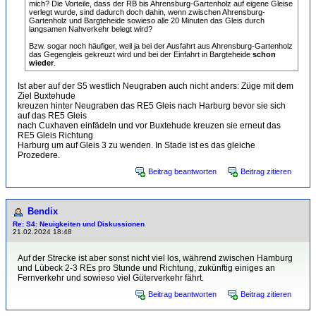
mich? Die Vorteile, dass der RB bis Ahrensburg-Gartenholz auf eigene Gleise
verlegt wurde, sind dadurch doch dahin, wenn zwischen Ahrensburg-
Gartenholz und Bargteheide sowieso alle 20 Minuten das Gleis durch
langsamen Nahverkehr belegt wird?
Bzw. sogar noch häufiger, weil ja bei der Ausfahrt aus Ahrensburg-Gartenholz
das Gegengleis gekreuzt wird und bei der Einfahrt in Bargteheide
schon
wieder
.
Ist aber auf der S5 westlich Neugraben auch nicht anders: Züge mit dem
Ziel Buxtehude
kreuzen hinter Neugraben das RE5 Gleis nach Harburg bevor sie sich
auf das RE5 Gleis
nach Cuxhaven einfädeln und vor Buxtehude kreuzen sie erneut das
RE5 Gleis Richtung
Harburg um auf Gleis 3 zu wenden. In Stade ist es das gleiche
Prozedere.
Beitrag beantworten
Beitrag zitieren
Bendix
Re: S4: Neuigkeiten und Diskussionen
21.02.2024 18:48
Auf der Strecke ist aber sonst nicht viel los, während zwischen Hamburg
und Lübeck 2-3 REs pro Stunde und Richtung, zukünftig einiges an
Fernverkehr und sowieso viel Güterverkehr fährt.
Beitrag beantworten
Beitrag zitieren