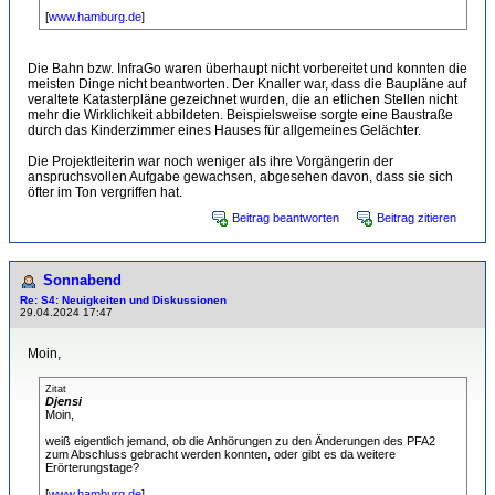
[
www.hamburg.de
]
Die Bahn bzw. InfraGo waren überhaupt nicht vorbereitet und konnten die
meisten Dinge nicht beantworten. Der Knaller war, dass die Baupläne auf
veraltete Katasterpläne gezeichnet wurden, die an etlichen Stellen nicht
mehr die Wirklichkeit abbildeten. Beispielsweise sorgte eine Baustraße
durch das Kinderzimmer eines Hauses für allgemeines Gelächter.
Die Projektleiterin war noch weniger als ihre Vorgängerin der
anspruchsvollen Aufgabe gewachsen, abgesehen davon, dass sie sich
öfter im Ton vergriffen hat.
Beitrag beantworten
Beitrag zitieren
Sonnabend
Re: S4: Neuigkeiten und Diskussionen
29.04.2024 17:47
Moin,
Zitat
Djensi
Moin,
weiß eigentlich jemand, ob die Anhörungen zu den Änderungen des PFA2
zum Abschluss gebracht werden konnten, oder gibt es da weitere
Erörterungstage?
[
www.hamburg.de
]