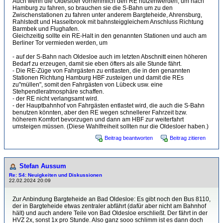
Auch wenn die Oldesloer vornehmlich den RE nutzenwerden, um nach
Hamburg zu fahren, so brauchen sie die S-Bahn um zu den
Zwischenstationen zu fahren unter anderem Bargteheide, Ahrensburg,
Rahlstedt und Hasselbrook mit bahnsteiggleichem Anschluss Richtung
Barmbek und Flughafen.
Gleichzeitig sollte ein RE-Halt in den genannten Stationen und auch am
Berliner Tor vermieden werden, um
- auf der S-Bahn nach Oldesloe auch im letzten Abschnitt einen höheren
Bedarf zu erzeugen, damit sie eben öfters als alle Stunde fährt.
- Die RE-Züge von Fahrgästen zu entlasten, die in den genannten
Stationen Richtung Hamburg HBF zusteigen und damit die REs
zu"müllen", somit den Fahrgästen von Lübeck usw. eine
Stehpendleratmosphäre schaffen.
- der RE nicht verlangsamt wird.
- der Hauptbahnhof von Fahrgästen entlastet wird, die auch die S-Bahn
benutzen könnten, aber den RE wegen schnellerer Fahrzeit bzw.
höherem Komfort bevorzugen und dann am HBF zur weiterfahrt
umsteigen müssen. (Diese Wahlfreiheit sollten nur die Oldesloer haben.)
Beitrag beantworten
Beitrag zitieren
Stefan Aussum
Re: S4: Neuigkeiten und Diskussionen
22.02.2024 20:09
Zur Anbindung Bargteheide an Bad Oldesloe: Es gibt noch den Bus 8110,
der in Bargteheide etwas zentraler abfährt (dafür aber nicht am Bahnhof
hält) und auch andere Teile von Bad Oldesloe erschließt. Der fährt in der
HVZ 2x, sonst 1x pro Stunde. Also ganz sooo schlimm ist es dann doch