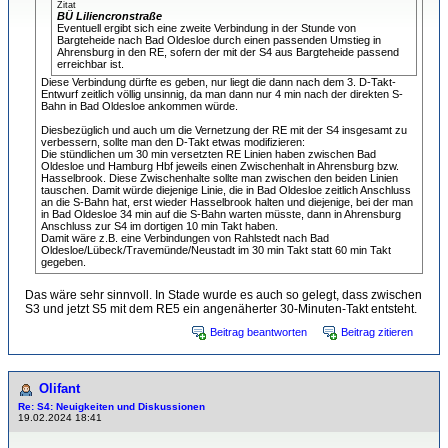
Zitat
BÜ Liliencronstraße
Eventuell ergibt sich eine zweite Verbindung in der Stunde von
Bargteheide nach Bad Oldesloe durch einen passenden Umstieg in
Ahrensburg in den RE, sofern der mit der S4 aus Bargteheide passend
erreichbar ist.
Diese Verbindung dürfte es geben, nur liegt die dann nach dem 3. D-Takt-
Entwurf zeitlich völlig unsinnig, da man dann nur 4 min nach der direkten S-
Bahn in Bad Oldesloe ankommen würde.
Diesbezüglich und auch um die Vernetzung der RE mit der S4 insgesamt zu
verbessern, sollte man den D-Takt etwas modifizieren:
Die stündlichen um 30 min versetzten RE Linien haben zwischen Bad
Oldesloe und Hamburg Hbf jeweils einen Zwischenhalt in Ahrensburg bzw.
Hasselbrook. Diese Zwischenhalte sollte man zwischen den beiden Linien
tauschen. Damit würde diejenige Linie, die in Bad Oldesloe zeitlich Anschluss
an die S-Bahn hat, erst wieder Hasselbrook halten und diejenige, bei der man
in Bad Oldesloe 34 min auf die S-Bahn warten müsste, dann in Ahrensburg
Anschluss zur S4 im dortigen 10 min Takt haben.
Damit wäre z.B. eine Verbindungen von Rahlstedt nach Bad
Oldesloe/Lübeck/Travemünde/Neustadt im 30 min Takt statt 60 min Takt
gegeben.
Das wäre sehr sinnvoll. In Stade wurde es auch so gelegt, dass zwischen
S3 und jetzt S5 mit dem RE5 ein angenäherter 30-Minuten-Takt entsteht.
Beitrag beantworten
Beitrag zitieren
Olifant
Re: S4: Neuigkeiten und Diskussionen
19.02.2024 18:41