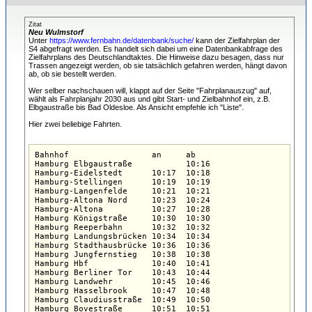
Zitat
Neu Wulmstorf
Unter
https://www.fernbahn.de/datenbank/suche/
kann der Zielfahrplan der
S4 abgefragt werden. Es handelt sich dabei um eine Datenbankabfrage des
Zielfahrplans des Deutschlandtaktes. Die Hinweise dazu besagen, dass nur
Trassen angezeigt werden, ob sie tatsächlich gefahren werden, hängt davon
ab, ob sie bestellt werden.
Wer selber nachschauen will, klappt auf der Seite "Fahrplanauszug" auf,
wählt als Fahrplanjahr 2030 aus und gibt Start- und Zielbahnhof ein, z.B.
Elbgaustraße bis Bad Oldesloe. Als Ansicht empfehle ich "Liste".
Hier zwei beliebige Fahrten.
Bahnhof                 an     ab  

Hamburg Elbgaustraße           10:16  

Hamburg-Eidelstedt      10:17  10:18  

Hamburg-Stellingen      10:19  10:19  

Hamburg-Langenfelde     10:21  10:21  

Hamburg-Altona Nord     10:23  10:24  

Hamburg-Altona          10:27  10:28  

Hamburg Königstraße     10:30  10:30  

Hamburg Reeperbahn      10:32  10:32  

Hamburg Landungsbrücken 10:34  10:34  

Hamburg Stadthausbrücke 10:36  10:36  

Hamburg Jungfernstieg   10:38  10:38  

Hamburg Hbf             10:40  10:41  

Hamburg Berliner Tor    10:43  10:44  

Hamburg Landwehr        10:45  10:46  

Hamburg Hasselbrook     10:47  10:48  

Hamburg Claudiusstraße  10:49  10:50  

Hamburg Bovestraße      10:51  10:51  
