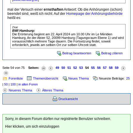
mal der Versuch einer
ernsthaften
Antwort: Ob die Anhörungen (schon)
beendet sind, weiß ich nicht. Auf der
Homepage der Anhörungsbehörde
heißt es:
Zitat
BWI Hamburg:
Die Erörterung beginnt am 22. April 2024 um 10.00 Uhr im Le Méridien
Hamburg, An der Alster 52, 20099 Hamburg (Tagungsraum Ebene 1) und wird
voraussichtlich mehrere Tage dauern. Die Fortsetzung findet, soweit
erforderlich, jeweils am selben Ort zur selben Uhrzeit statt.
Beitrag beantworten
Beitrag zitieren
Seite 54 von 75
Seiten:
49
50
51
52
53
54
55
56
57
58
59
Forenliste
Themenübersicht
Neues Thema
Neueste Beiträge:
25
|
50
|
100
|
in allen Foren
Neueres Thema
Älteres Thema
Druckansicht
Sorry, in diesem Forum dürfen nur registrierte Benutzer schreiben.
Hier klicken, um sich einzuloggen