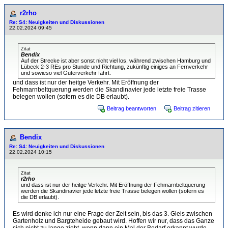
r2rho
Re: S4: Neuigkeiten und Diskussionen
22.02.2024 09:45
Zitat
Bendix
Auf der Strecke ist aber sonst nicht viel los, während zwischen Hamburg und
Lübeck 2-3 REs pro Stunde und Richtung, zukünftig einiges an Fernverkehr
und sowieso viel Güterverkehr fährt.
und dass ist nur der heitge Verkehr. Mit Eröffnung der
Fehmarnbeltquerung werden die Skandinavier jede letzte freie Trasse
belegen wollen (sofern es die DB erlaubt).
Beitrag beantworten
Beitrag zitieren
Bendix
Re: S4: Neuigkeiten und Diskussionen
22.02.2024 10:15
Zitat
r2rho
und dass ist nur der heitge Verkehr. Mit Eröffnung der Fehmarnbeltquerung
werden die Skandinavier jede letzte freie Trasse belegen wollen (sofern es
die DB erlaubt).
Es wird denke ich nur eine Frage der Zeit sein, bis das 3. Gleis zwischen
Gartenholz und Bargteheide gebaut wird. Hoffen wir nur, dass das Ganze
sich nicht zu lange zieht, wenn dann ein Mal der Bedarf erkannt wurde.