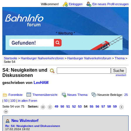
Willkommen!
Einloggen
Ein neues Profil erzeugen
* Werbung *
Startseite
>
Hamburger Nahverkehrsforen
>
Hamburger Nahverkehrsforum
>
Thema
>
Seite 54
S4: Neuigkeiten und
Diskussionen
erweitert
geschrieben von
LevHAM
Forenliste
Themenübersicht
Neues Thema
Neueste Beiträge:
25
|
50
|
100
|
in allen Foren
Seite 54 von 75
Seiten:
49
50
51
52
53
54
55
56
57
58
59
Neu Wulmstorf
Re: S4: Neuigkeiten und Diskussionen
17.02.2024 19:02