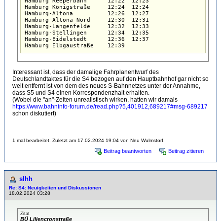
Hamburg Reeperbahn      12:22  12:23  

Hamburg Königstraße     12:24  12:24  

Hamburg-Altona          12:26  12:27  

Hamburg-Altona Nord     12:30  12:31  

Hamburg-Langenfelde     12:32  12:33  

Hamburg-Stellingen      12:34  12:35  

Hamburg-Eidelstedt      12:36  12:37  

Interessant ist, dass der damalige Fahrplanentwurf des
Deutschlandtaktes für die S4 bezogen auf den Hauptbahnhof gar nicht so
weit entfernt ist von dem des neues S-Bahnnetzes unter der Annahme,
dass S5 und S4 einen Korrespondenzhalt erhalten.
(Wobei die "an"-Zeiten unrealistisch wirken, hatten wir damals
https://www.bahninfo-forum.de/read.php?5,401912,689217#msg-689217
schon diskutiert)
1 mal bearbeitet. Zuletzt am 17.02.2024 19:04 von Neu Wulmstorf.
Beitrag beantworten
Beitrag zitieren
slhh
Re: S4: Neuigkeiten und Diskussionen
18.02.2024 03:28
Zitat
BÜ Liliencronstraße