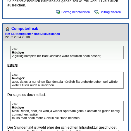
Stundentakt nördlich Bargteheide geben soll würde wohl 1 Gleis auch
ausreichen.
Beitrag beantworten
Beitrag zitieren
Computerfreak
Re: S4: Neuigkeiten und Diskussionen
22.02.2024 20:08
Zitat
Rüdiger
2 gleisig komplett bis Bad Oldesloe wäre natürlich noch besser,
EBEN!
Zitat
Rüdiger
aber, da es ja nur einen Stundentakt nördlich Bargteheide geben soll würde
wohl 1 Gleis auch ausreichen.
Du sagst es doch selbst:
Zitat
Rüdiger
Mein Reden, aber, es wird ja wieder sparsam gebaut anstatt es gleich richtig
zu machen, später
muss man noch mehr Geld in die Hand nehmen.
Der Stundentakt ist wohl eher der schlechten Infrastruktur geschuldet.