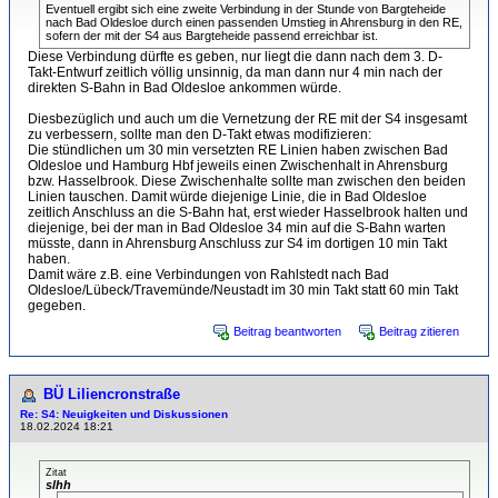
Eventuell ergibt sich eine zweite Verbindung in der Stunde von Bargteheide
nach Bad Oldesloe durch einen passenden Umstieg in Ahrensburg in den RE,
sofern der mit der S4 aus Bargteheide passend erreichbar ist.
Diese Verbindung dürfte es geben, nur liegt die dann nach dem 3. D-
Takt-Entwurf zeitlich völlig unsinnig, da man dann nur 4 min nach der
direkten S-Bahn in Bad Oldesloe ankommen würde.
Diesbezüglich und auch um die Vernetzung der RE mit der S4 insgesamt
zu verbessern, sollte man den D-Takt etwas modifizieren:
Die stündlichen um 30 min versetzten RE Linien haben zwischen Bad
Oldesloe und Hamburg Hbf jeweils einen Zwischenhalt in Ahrensburg
bzw. Hasselbrook. Diese Zwischenhalte sollte man zwischen den beiden
Linien tauschen. Damit würde diejenige Linie, die in Bad Oldesloe
zeitlich Anschluss an die S-Bahn hat, erst wieder Hasselbrook halten und
diejenige, bei der man in Bad Oldesloe 34 min auf die S-Bahn warten
müsste, dann in Ahrensburg Anschluss zur S4 im dortigen 10 min Takt
haben.
Damit wäre z.B. eine Verbindungen von Rahlstedt nach Bad
Oldesloe/Lübeck/Travemünde/Neustadt im 30 min Takt statt 60 min Takt
gegeben.
Beitrag beantworten
Beitrag zitieren
BÜ Liliencronstraße
Re: S4: Neuigkeiten und Diskussionen
18.02.2024 18:21
Zitat
slhh