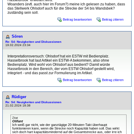
Woanders (evtl. auch hier im Forum?) meine ich gelesen zu haben, dass
das Stellwerk Ohlsdorf auch für die Strecke der S4 bis Wandsbek?
zuständig sein soll.
Beitrag beantworten
Beitrag zitieren
Sören
Re: S4: Neuigkeiten und Diskussionen
19.02.2024 23:34
Interpretationsversuch: Ohlsdorf hat ein ESTW mit Bedienplatz.
Hasselbrook hat laut Artikel ein ESTW-A bekommen, also ohne
Bedienplatz. Wird wohl von Ohlsdorf aus bedient? Damit würde
Hasselbrook in den Bereich, der vom ESTW Ohlsdorf gestellt wird,
integriert - und das passt zur Formulierung im Artikel.
Beitrag beantworten
Beitrag zitieren
Rüdiger
Re: S4: Neuigkeiten und Diskussionen
21.02.2024 18:38
Zitat
Olifant
Ich weiß gar nicht, wie der ganztägige 20-Minuten-Takt überhaupt
funktionieren kann, wenn die Strecke noch Kapazität haben soll. Das wirkt
sich doch hart kapazitätsmindernd auf die Gesamtstrecke aus, oder irre ich