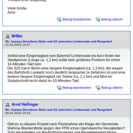
Threads eher ungünstig.
Viele Grüße
Arnd
Beitrag beantworten
Beitrag zitieren
M48er
Re: Ausbau Dresdener Bahn und S2 zwischen Lichtenrade und Rangsdorf
21.01.2020 14:47
Selbst eine Eingleisigkeit vom Bahnhof Lichtenrade bis kurz hinter der
Stadtgrenze (Länge ca. 1,2 km) sollte kein größeres Problem für einen
10-Minuten-Takt sein.
Die S25 hat in Berlin eine längere Eingleisigkeit (ca. 1,3 km), die wegen
des Bahnhofs Lankwitz noch deutlich langsamer zu befahren ist und eine
weitere längere Eingleisigkeit vor Teltow (ca. 2,1 km) und fährt im
Südabschnitt recht stabil im 10-Minuten-Takt.
Beitrag beantworten
Beitrag zitieren
Arnd Hellinger
Re: Ausbau Dresdener Bahn und S2 zwischen Lichtenrade und Rangsdorf
06.04.2020 15:43
Gibt es zu diesem Projekt nach Rücknahme der Klage der Gemeinde
Mahlow-Blankenfelde gegen den PFB schon irgendwelche Neuigkeiten?
Sind die Arbeiten zur Baufeldberäumung und Baustelleneinrichtung