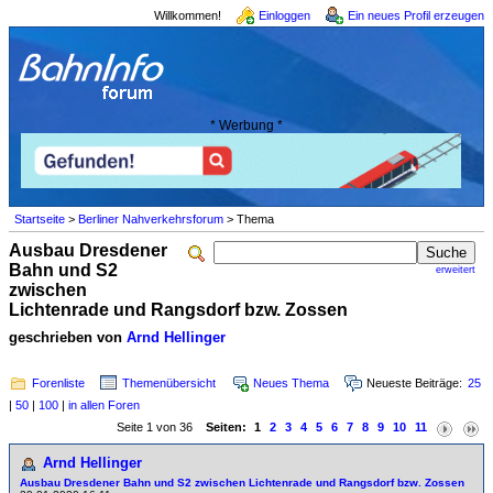
Willkommen!
Einloggen
Ein neues Profil erzeugen
* Werbung *
Startseite
>
Berliner Nahverkehrsforum
> Thema
Ausbau Dresdener
Bahn und S2
erweitert
zwischen
Lichtenrade und Rangsdorf bzw. Zossen
geschrieben von
Arnd Hellinger
Forenliste
Themenübersicht
Neues Thema
Neueste Beiträge:
25
|
50
|
100
|
in allen Foren
Seite 1 von 36
Seiten:
1
2
3
4
5
6
7
8
9
10
11
Arnd Hellinger
Ausbau Dresdener Bahn und S2 zwischen Lichtenrade und Rangsdorf bzw. Zossen