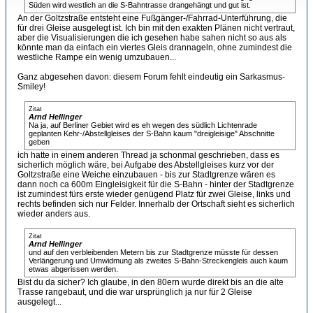
Süden wird westlich an die S-Bahntrasse drangehängt und gut ist.
An der Goltzstraße entsteht eine Fußgänger-/Fahrrad-Unterführung, die
für drei Gleise ausgelegt ist. Ich bin mit den exakten Plänen nicht vertraut,
aber die Visualisierungen die ich gesehen habe sahen nicht so aus als
könnte man da einfach ein viertes Gleis drannageln, ohne zumindest die
westliche Rampe ein wenig umzubauen...
Ganz abgesehen davon: diesem Forum fehlt eindeutig ein Sarkasmus-
Smiley!
Zitat
Arnd Hellinger
Na ja, auf Berliner Gebiet wird es eh wegen des südlich Lichtenrade
geplanten Kehr-/Abstellgleises der S-Bahn kaum "dreigleisige" Abschnitte
geben
ich hatte in einem anderen Thread ja schonmal geschrieben, dass es
sicherlich möglich wäre, bei Aufgabe des Abstellgleises kurz vor der
Goltzstraße eine Weiche einzubauen - bis zur Stadtgrenze wären es
dann noch ca 600m Eingleisigkeit für die S-Bahn - hinter der Stadtgrenze
ist zumindest fürs erste wieder genügend Platz für zwei Gleise, links und
rechts befinden sich nur Felder. Innerhalb der Ortschaft sieht es sicherlich
wieder anders aus.
Zitat
Arnd Hellinger
und auf den verbleibenden Metern bis zur Stadtgrenze müsste für dessen
Verlängerung und Umwidmung als zweites S-Bahn-Streckengleis auch kaum
etwas abgerissen werden.
Bist du da sicher? Ich glaube, in den 80ern wurde direkt bis an die alte
Trasse rangebaut, und die war ursprünglich ja nur für 2 Gleise
ausgelegt...