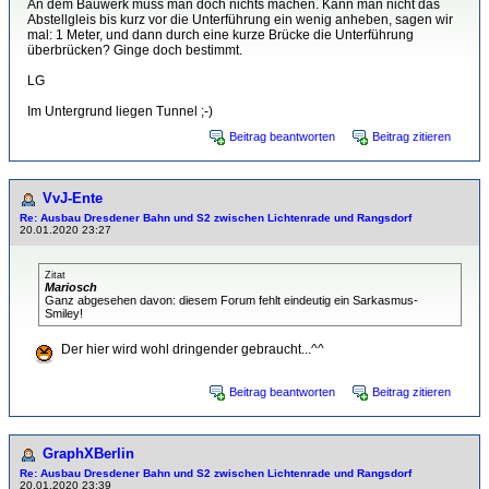
An dem Bauwerk muss man doch nichts machen. Kann man nicht das
Abstellgleis bis kurz vor die Unterführung ein wenig anheben, sagen wir
mal: 1 Meter, und dann durch eine kurze Brücke die Unterführung
überbrücken? Ginge doch bestimmt.
LG
Im Untergrund liegen Tunnel ;-)
Beitrag beantworten
Beitrag zitieren
VvJ-Ente
Re: Ausbau Dresdener Bahn und S2 zwischen Lichtenrade und Rangsdorf
20.01.2020 23:27
Zitat
Mariosch
Ganz abgesehen davon: diesem Forum fehlt eindeutig ein Sarkasmus-
Smiley!
Der hier
wird wohl dringender gebraucht...^^
Beitrag beantworten
Beitrag zitieren
GraphXBerlin
Re: Ausbau Dresdener Bahn und S2 zwischen Lichtenrade und Rangsdorf
20.01.2020 23:39