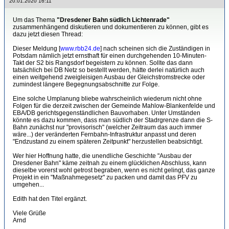
20.01.2020 16:11
Um das Thema
"Dresdener Bahn südlich Lichtenrade"
zusammenhängend diskutieren und dokumentieren zu können, gibt es
dazu jetzt diesen Thread:
Dieser Meldung [
www.rbb24.de
] nach scheinen sich die Zuständigen in
Potsdam nämlich jetzt ernsthaft für einen durchgehenden 10-Minuten-
Takt der S2 bis Rangsdorf begeistern zu können. Sollte das dann
tatsächlich bei DB Netz so bestellt werden, hätte derlei natürlich auch
einen weitgehend zweigleisigen Ausbau der Gleichstromstrecke oder
zumindest längere Begegnungsabschnitte zur Folge.
Eine solche Umplanung bliebe wahrscheinlich wiederum nicht ohne
Folgen für die derzeit zwischen der Gemeinde Mahlow-Blankenfelde und
EBA/DB gerichtsgegenständlichen Bauvorhaben. Unter Umständen
könnte es dazu kommen, dass man südlich der Stadrgrenze dann die S-
Bahn zunächst nur "provisorisch" (welcher Zeitraum das auch immer
wäre...) der veränderten Fernbahn-Infrastruktur anpasst und deren
"Endzustand zu einem späteren Zeitpunkt" herzustellen beabsichtigt.
Wer hier Hoffnung hatte, die unendliche Geschichte "Ausbau der
Dresdener Bahn" käme zeitnah zu einem glücklichen Abschluss, kann
dieselbe vorerst wohl getrost begraben, wenn es nicht gelingt, das ganze
Projekt in ein "Maßnahmegesetz" zu packen und damit das PFV zu
umgehen...
Edith hat den Titel ergänzt.
Viele Grüße
Arnd