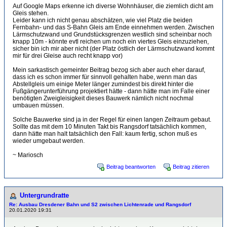
Auf Google Maps erkenne ich diverse Wohnhäuser, die ziemlich dicht am
Gleis stehen.
Leider kann ich nicht genau abschätzen, wie viel Platz die beiden
Fernbahn- und das S-Bahn Gleis am Ende einnehmen werden. Zwischen
Lärmschutzwand und Grundstücksgrenzen westlich sind scheinbar noch
knapp 10m - könnte evtl reichen um noch ein viertes Gleis einzuziehen,
sicher bin ich mir aber nicht (der Platz östlich der Lärmschutzwand kommt
mir für drei Gleise auch recht knapp vor)
Mein sarkastisch gemeinter Beitrag bezog sich aber auch eher darauf,
dass ich es schon immer für sinnvoll gehalten habe, wenn man das
Abstellgleis um einige Meter länger zumindest bis direkt hinter die
Fußgängerunterführung projektiert hätte - dann hätte man im Falle einer
benötigten Zweigleisigkeit dieses Bauwerk nämlich nicht nochmal
umbauen müssen.
Solche Bauwerke sind ja in der Regel für einen langen Zeitraum gebaut.
Sollte das mit dem 10 Minuten Takt bis Rangsdorf tatsächlich kommen,
dann hätte man halt tatsächlich den Fall: kaum fertig, schon muß es
wieder umgebaut werden.
~ Mariosch
Beitrag beantworten
Beitrag zitieren
Untergrundratte
Re: Ausbau Dresdener Bahn und S2 zwischen Lichtenrade und Rangsdorf
20.01.2020 19:31