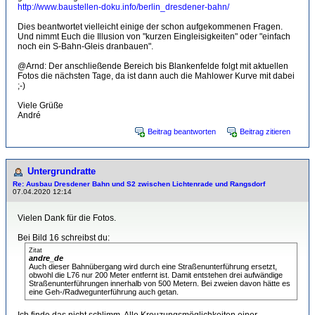
http://www.baustellen-doku.info/berlin_dresdener-bahn/
Dies beantwortet vielleicht einige der schon aufgekommenen Fragen.
Und nimmt Euch die Illusion von "kurzen Eingleisigkeiten" oder "einfach
noch ein S-Bahn-Gleis dranbauen".
@Arnd: Der anschließende Bereich bis Blankenfelde folgt mit aktuellen
Fotos die nächsten Tage, da ist dann auch die Mahlower Kurve mit dabei
;-)
Viele Grüße
André
Beitrag beantworten
Beitrag zitieren
Untergrundratte
Re: Ausbau Dresdener Bahn und S2 zwischen Lichtenrade und Rangsdorf
07.04.2020 12:14
Vielen Dank für die Fotos.
Bei Bild 16 schreibst du:
Zitat
andre_de
Auch dieser Bahnübergang wird durch eine Straßenunterführung ersetzt,
obwohl die L76 nur 200 Meter entfernt ist. Damit entstehen drei aufwändige
Straßenunterführungen innerhalb von 500 Metern. Bei zweien davon hätte es
eine Geh-/Radwegunterführung auch getan.