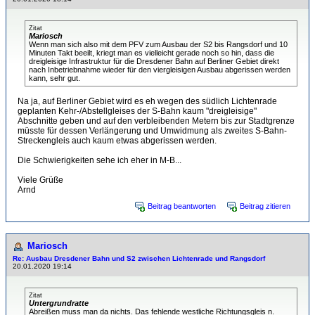
Zitat
Mariosch
Wenn man sich also mit dem PFV zum Ausbau der S2 bis Rangsdorf und 10
Minuten Takt beeilt, kriegt man es vielleicht gerade noch so hin, dass die
dreigleisige Infrastruktur für die Dresdener Bahn auf Berliner Gebiet direkt
nach Inbetriebnahme wieder für den viergleisigen Ausbau abgerissen werden
kann, sehr gut.
Na ja, auf Berliner Gebiet wird es eh wegen des südlich Lichtenrade
geplanten Kehr-/Abstellgleises der S-Bahn kaum "dreigleisige"
Abschnitte geben und auf den verbleibenden Metern bis zur Stadtgrenze
müsste für dessen Verlängerung und Umwidmung als zweites S-Bahn-
Streckengleis auch kaum etwas abgerissen werden.
Die Schwierigkeiten sehe ich eher in M-B...
Viele Grüße
Arnd
Beitrag beantworten
Beitrag zitieren
Mariosch
Re: Ausbau Dresdener Bahn und S2 zwischen Lichtenrade und Rangsdorf
20.01.2020 19:14
Zitat
Untergrundratte
Abreißen muss man da nichts. Das fehlende westliche Richtungsgleis n.