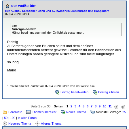
der weiße bim
Re: Ausbau Dresdener Bahn und S2 zwischen Lichtenrade und Rangsdorf
07.04.2020 23:04
Zitat
Untergrundratte
Hängt bestimmt auch mit der Örtlichkeit zusammen.
Richtig.
Außerdem gehen von Brücken selbst und dem darüber
laufenden/fahrenden Verkehr gewisse Gefahren für den Bahnbetrieb aus.
Unterführungen haben geringere Risiken und sind meist langlebiger.
so long
Mario
1 mal bearbeitet. Zuletzt am 07.04.2020 23:05 von der weiße bim.
Beitrag beantworten
Beitrag zitieren
Seite 1 von 36
Seiten:
1
2
3
4
5
6
7
8
9
10
11
Forenliste
Themenübersicht
Neues Thema
Neueste Beiträge:
25
|
50
|
100
|
in allen Foren
Neueres Thema
Älteres Thema