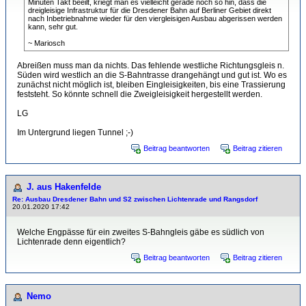
Minuten Takt beeilt, kriegt man es vielleicht gerade noch so hin, dass die
dreigleisige Infrastruktur für die Dresdener Bahn auf Berliner Gebiet direkt
nach Inbetriebnahme wieder für den viergleisigen Ausbau abgerissen werden
kann, sehr gut.
~ Mariosch
Abreißen muss man da nichts. Das fehlende westliche Richtungsgleis n.
Süden wird westlich an die S-Bahntrasse drangehängt und gut ist. Wo es
zunächst nicht möglich ist, bleiben Eingleisigkeiten, bis eine Trassierung
feststeht. So könnte schnell die Zweigleisigkeit hergestellt werden.
LG
Im Untergrund liegen Tunnel ;-)
Beitrag beantworten
Beitrag zitieren
J. aus Hakenfelde
Re: Ausbau Dresdener Bahn und S2 zwischen Lichtenrade und Rangsdorf
20.01.2020 17:42
Welche Engpässe für ein zweites S-Bahngleis gäbe es südlich von
Lichtenrade denn eigentlich?
Beitrag beantworten
Beitrag zitieren
Nemo