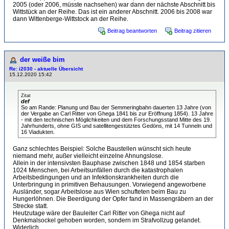
2005 (oder 2006, müsste nachsehen) war dann der nächste Abschnitt bis
Wittstück an der Reihe. Das ist ein anderer Abschnitt. 2006 bis 2008 war
dann Wittenberge-Wittstock an der Reihe.
Beitrag beantworten
Beitrag zitieren
der weiße bim
Re: i2030 - aktuelle Übersicht
15.12.2020 15:42
Zitat
def
So am Rande: Planung und Bau der Semmeringbahn dauerten 13 Jahre (von
der Vergabe an Carl Ritter von Ghega 1841 bis zur Eröffnung 1854). 13 Jahre
- mit den technischen Möglichkeiten und dem Forschungsstand Mitte des 19.
Jahrhunderts, ohne GIS und satellitengestütztes Gedöns, mit 14 Tunneln und
16 Viadukten.
Ganz schlechtes Beispiel: Solche Baustellen wünscht sich heute
niemand mehr, außer vielleicht einzelne Ahnungslose.
Allein in der intensivsten Bauphase zwischen 1848 und 1854 starben
1024 Menschen, bei Arbeitsunfällen durch die katastrophalen
Arbeitsbedingungen und an Infektionskrankheiten durch die
Unterbringung in primitiven Behausungen. Vorwiegend angeworbene
Ausländer, sogar Arbeitslose aus Wien schufteten beim Bau zu
Hungerlöhnen. Die Beerdigung der Opfer fand in Massengräbern an der
Strecke statt.
Heutzutage wäre der Bauleiter Carl Ritter von Ghega nicht auf
Denkmalsockel gehoben worden, sondern im Strafvollzug gelandet.
Widerlich.