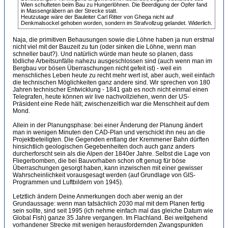
Wien schufteten beim Bau zu Hungerlöhnen. Die Beerdigung der Opfer fand
in Massengräbern an der Strecke statt.
Heutzutage wäre der Bauleiter Carl Ritter von Ghega nicht auf
Denkmalsockel gehoben worden, sondern im Strafvollzug gelandet. Widerlich.
Naja, die primitiven Behausungen sowie die Löhne haben ja nun erstmal
nicht viel mit der Bauzeit zu tun (oder sinken die Löhne, wenn man
schneller baut?). Und natürlich würde man heute so planen, dass
tödliche Arbeitsunfälle nahezu ausgeschlossen sind (auch wenn man im
Bergbau vor bösen Überraschungen nicht gefeit ist) - weil ein
menschliches Leben heute zu recht mehr wert ist, aber auch, weil einfach
die technischen Möglichkeiten ganz andere sind. Wir sprechen von 180
Jahren technischer Entwicklung - 1841 gab es noch nicht einmal einen
Telegrafen, heute können wir live nachvollziehen, wenn der US-
Präsident eine Rede hält; zwischenzeitlich war die Menschheit auf dem
Mond.
Allein in der Planungsphase: bei einer Änderung der Planung ändert
man in wenigen Minuten den CAD-Plan und verschickt ihn neu an die
Projektbeteiligten. Die Gegenden entlang der Kremmener Bahn dürften
hinsichtlich geologischen Gegebenheiten doch auch ganz anders
durcherforscht sein als die Alpen der 1840er Jahre. Selbst die Lage von
Fliegerbomben, die bei Bauvorhaben schon oft genug für böse
Überraschungen gesorgt haben, kann inzwischen mit einer gewisser
Wahrscheinlichkeit vorausgesagt werden (auf Grundlage von GIS-
Programmen und Luftbildern von 1945).
Letztlich ändern Deine Anmerkungen doch aber wenig an der
Grundaussage: wenn man tatsächlich 2030 mal mit dem Planen fertig
sein sollte, sind seit 1995 (ich nehme einfach mal das gleiche Datum wie
Global Fish) ganze 35 Jahre vergangen. Im Flachland. Bei weitgehend
vorhandener Strecke mit wenigen herausfordernden Zwangspunkten