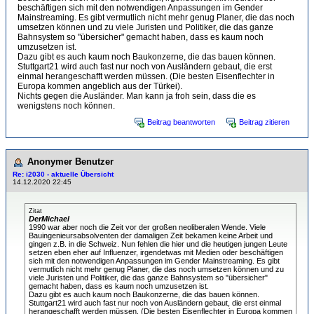
beschäftigen sich mit den notwendigen Anpassungen im Gender
Mainstreaming. Es gibt vermutlich nicht mehr genug Planer, die das noch
umsetzen können und zu viele Juristen und Politiker, die das ganze
Bahnsystem so "übersicher" gemacht haben, dass es kaum noch
umzusetzen ist.
Dazu gibt es auch kaum noch Baukonzerne, die das bauen können.
Stuttgart21 wird auch fast nur noch von Ausländern gebaut, die erst
einmal herangeschafft werden müssen. (Die besten Eisenflechter in
Europa kommen angeblich aus der Türkei).
Nichts gegen die Ausländer. Man kann ja froh sein, dass die es
wenigstens noch können.
Beitrag beantworten
Beitrag zitieren
Anonymer Benutzer
Re: i2030 - aktuelle Übersicht
14.12.2020 22:45
Zitat
DerMichael
1990 war aber noch die Zeit vor der großen neoliberalen Wende. Viele
Bauingenieursabsolventen der damaligen Zeit bekamen keine Arbeit und
gingen z.B. in die Schweiz. Nun fehlen die hier und die heutigen jungen Leute
setzen eben eher auf Influenzer, irgendetwas mit Medien oder beschäftigen
sich mit den notwendigen Anpassungen im Gender Mainstreaming. Es gibt
vermutlich nicht mehr genug Planer, die das noch umsetzen können und zu
viele Juristen und Politiker, die das ganze Bahnsystem so "übersicher"
gemacht haben, dass es kaum noch umzusetzen ist.
Dazu gibt es auch kaum noch Baukonzerne, die das bauen können.
Stuttgart21 wird auch fast nur noch von Ausländern gebaut, die erst einmal
herangeschafft werden müssen. (Die besten Eisenflechter in Europa kommen