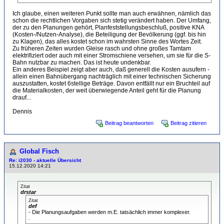
Ich glaube, einen weiteren Punkt sollte man auch erwähnen, nämlich das
schon die rechtlichen Vorgaben sich stetig verändert haben. Der Umfang,
der zu den Planungen gehört, Planfeststellungsbeschluß, positive KNA
(Kosten-/Nutzen-Analyse), die Beteiligung der Bevölkerung (ggf. bis hin
zu Klagen), das alles kostet schon im wahrsten Sinne des Wortes Zeit.
Zu früheren Zeiten wurden Gleise rasch und ohne großes Tamtam
elektrifiziert oder auch mit einer Stromschiene versehen, um sie für die S-
Bahn nutzbar zu machen. Das ist heute undenkbar.
Ein anderes Beispiel zeigt aber auch, daß generell die Kosten ausufern -
allein einen Bahnübergang nachträglich mit einer technischen Sicherung
auszustatten, kostet 6stellige Beträge. Davon entfällt nur ein Bruchteil auf
die Materialkosten, der weit überwiegende Anteil geht für die Planung
drauf...
Dennis
Beitrag beantworten
Beitrag zitieren
Global Fisch
Re: i2030 - aktuelle Übersicht
15.12.2020 14:21
Zitat
drstar
Zitat
def
- Die Planungsaufgaben werden m.E. tatsächlich immer komplexer.
.