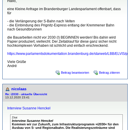
Hallo,
eine Kleine Anfrage im Brandenburger Landesparlament offenbart, dass
für
- die Verlängerung der S-Bahn nach Velten
- die Einbindung des Prignitz-Express entlang der Kremmener Bahn
nach Gesundbrunnen
die Bauarbeiten nicht vor 2030 (!) BEGINNEN werden! Bis dahin wird
Papier produziert, vielleicht. Der Zeitablauf für diese ganz sicher nicht
hochkomplexen Vorhaben ist schlicht und einfach erschreckend.
https://www.parlamentsdokumentation.brandenburg.de/starweb/LBB/ELVIS/pa
Viele Grüße
André
Beitrag beantworten
Beitrag zitieren
nicolaas
Re: i2030 - aktuelle Übersicht
13.12.2020 23:41
Interview Susanne Henckel
Zitat
Interview Susanne Henckel
Kommen wir zur Zukunft, zum Infrastrukturprogramm »i2030« für den
Ausbau von S- und Regionalbahn. Die Realisierungszeiträume sind