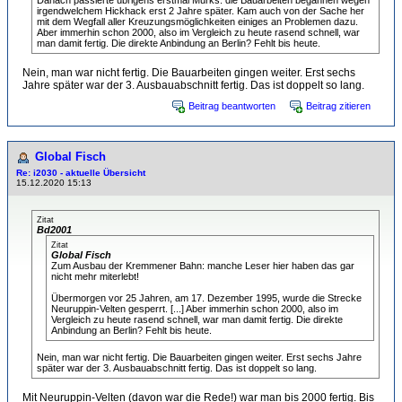
Danach passierte übrigens erstmal Murks: die Bauarbeiten begannen wegen
irgendwelchem Hickhack erst 2 Jahre später. Kam auch von der Sache her
mit dem Wegfall aller Kreuzungsmöglichkeiten einiges an Problemen dazu.
Aber immerhin schon 2000, also im Vergleich zu heute rasend schnell, war
man damit fertig. Die direkte Anbindung an Berlin? Fehlt bis heute.
Nein, man war nicht fertig. Die Bauarbeiten gingen weiter. Erst sechs
Jahre später war der 3. Ausbauabschnitt fertig. Das ist doppelt so lang.
Beitrag beantworten
Beitrag zitieren
Global Fisch
Re: i2030 - aktuelle Übersicht
15.12.2020 15:13
Zitat
Bd2001
Zitat
Global Fisch
Zum Ausbau der Kremmener Bahn: manche Leser hier haben das gar
nicht mehr miterlebt!
Übermorgen vor 25 Jahren, am 17. Dezember 1995, wurde die Strecke
Neuruppin-Velten gesperrt. [...] Aber immerhin schon 2000, also im
Vergleich zu heute rasend schnell, war man damit fertig. Die direkte
Anbindung an Berlin? Fehlt bis heute.
Nein, man war nicht fertig. Die Bauarbeiten gingen weiter. Erst sechs Jahre
später war der 3. Ausbauabschnitt fertig. Das ist doppelt so lang.
Mit Neuruppin-Velten (davon war die Rede!) war man bis 2000 fertig. Bis