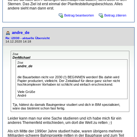
Sternen. Das Ziel ist erst einmal der Planfeststellungsbeschluss. Alles
andere sieht man dann erst.
Beitrag beantworten
Beitrag zitieren
andre_de
Re: i2030 - aktuelle Übersicht
14.12.2020 14:18
Zitat
DerMichael
Zitat
andre_de
die Bauarbeiten nicht vor 2030 (!) BEGINNEN werden! Bis dahin wird
Papier produziert, vielleicht. Der Zeitablauf für diese ganz sicher nicht
hochkomplexen Vorhaben ist schlicht und einfach erschreckend.
Viele Grüße
André
Tja, hättest du damals Bauingenieur studiert und dich in BIM spezialisiert,
wäre das bistimmt schon fast fertig.
Leider kann man nur eine Sache studieren und ich habe mich für ein
anderes Themenfeld entschieden, um dort die Welt zu retten ;-)
Als ich Mitte der 1990er Jahre studiert habe, waren übrigens mehrere
Milliarden-schwere Bahnprojekte mitten in der Bauphase und zum Teil