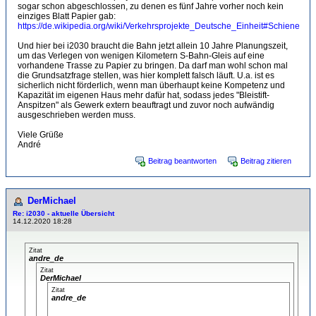
sogar schon abgeschlossen, zu denen es fünf Jahre vorher noch kein
einziges Blatt Papier gab:
https://de.wikipedia.org/wiki/Verkehrsprojekte_Deutsche_Einheit#Schiene
Und hier bei i2030 braucht die Bahn jetzt allein 10 Jahre Planungszeit,
um das Verlegen von wenigen Kilometern S-Bahn-Gleis auf eine
vorhandene Trasse zu Papier zu bringen. Da darf man wohl schon mal
die Grundsatzfrage stellen, was hier komplett falsch läuft. U.a. ist es
sicherlich nicht förderlich, wenn man überhaupt keine Kompetenz und
Kapazität im eigenen Haus mehr dafür hat, sodass jedes "Bleistift-
Anspitzen" als Gewerk extern beauftragt und zuvor noch aufwändig
ausgeschrieben werden muss.
Viele Grüße
André
Beitrag beantworten
Beitrag zitieren
DerMichael
Re: i2030 - aktuelle Übersicht
14.12.2020 18:28
Zitat
andre_de
Zitat
DerMichael
Zitat
andre_de