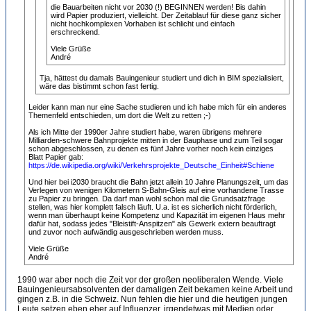
die Bauarbeiten nicht vor 2030 (!) BEGINNEN werden! Bis dahin
wird Papier produziert, vielleicht. Der Zeitablauf für diese ganz sicher
nicht hochkomplexen Vorhaben ist schlicht und einfach
erschreckend.
Viele Grüße
André
Tja, hättest du damals Bauingenieur studiert und dich in BIM spezialisiert,
wäre das bistimmt schon fast fertig.
Leider kann man nur eine Sache studieren und ich habe mich für ein anderes
Themenfeld entschieden, um dort die Welt zu retten ;-)
Als ich Mitte der 1990er Jahre studiert habe, waren übrigens mehrere
Milliarden-schwere Bahnprojekte mitten in der Bauphase und zum Teil sogar
schon abgeschlossen, zu denen es fünf Jahre vorher noch kein einziges
Blatt Papier gab:
https://de.wikipedia.org/wiki/Verkehrsprojekte_Deutsche_Einheit#Schiene
Und hier bei i2030 braucht die Bahn jetzt allein 10 Jahre Planungszeit, um das
Verlegen von wenigen Kilometern S-Bahn-Gleis auf eine vorhandene Trasse
zu Papier zu bringen. Da darf man wohl schon mal die Grundsatzfrage
stellen, was hier komplett falsch läuft. U.a. ist es sicherlich nicht förderlich,
wenn man überhaupt keine Kompetenz und Kapazität im eigenen Haus mehr
dafür hat, sodass jedes "Bleistift-Anspitzen" als Gewerk extern beauftragt
und zuvor noch aufwändig ausgeschrieben werden muss.
Viele Grüße
André
1990 war aber noch die Zeit vor der großen neoliberalen Wende. Viele
Bauingenieursabsolventen der damaligen Zeit bekamen keine Arbeit und
gingen z.B. in die Schweiz. Nun fehlen die hier und die heutigen jungen
Leute setzen eben eher auf Influenzer, irgendetwas mit Medien oder