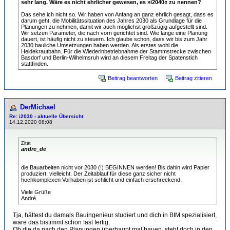
sehr lang. Wäre es nicht ehrlicher gewesen, es »i2040« zu nennen?
Das sehe ich nicht so. Wir haben von Anfang an ganz ehrlich gesagt, dass es
darum geht, die Mobilitätssituation des Jahres 2030 als Grundlage für die
Planungen zu nehmen, damit wir auch möglichst großzügig aufgestellt sind.
Wir setzen Parameter, die nach vorn gerichtet sind. Wie lange eine Planung
dauert, ist häufig nicht zu steuern. Ich glaube schon, dass wir bis zum Jahr
2030 bauliche Umsetzungen haben werden. Als erstes wohl die
Heidekrautbahn. Für die Wiederinbetriebnahme der Stammstrecke zwischen
Basdorf und Berlin-Wilhelmsruh wird an diesem Freitag der Spatenstich
stattfinden.
Beitrag beantworten
Beitrag zitieren
DerMichael
Re: i2030 - aktuelle Übersicht
14.12.2020 08:08
Zitat
andre_de
die Bauarbeiten nicht vor 2030 (!) BEGINNEN werden! Bis dahin wird Papier
produziert, vielleicht. Der Zeitablauf für diese ganz sicher nicht
hochkomplexen Vorhaben ist schlicht und einfach erschreckend.
Viele Grüße
André
Tja, hättest du damals Bauingenieur studiert und dich in BIM spezialisiert,
wäre das bistimmt schon fast fertig.
Ob die da nach den Planungen überhaupt mal bauen, steht doch in den