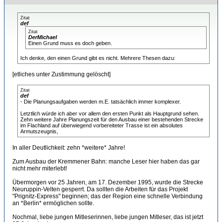
Zitat
def
Zitat
DerMichael
Einen Grund muss es doch geben.
Ich denke, den einen Grund gibt es nicht. Mehrere Thesen dazu:
[etliches unter Zustimmung gelöscht]
Zitat
def
- Die Planungsaufgaben werden m.E. tatsächlich immer komplexer.
Letztlich würde ich aber vor allem den ersten Punkt als Hauptgrund sehen.
Zehn weitere Jahre Planungszeit für den Ausbau einer bestehenden Strecke
im Flachland auf überwiegend vorbereiteter Trasse ist ein absolutes
Armutszeugnis,
In aller Deutlichkeit: zehn *weitere* Jahre!
Zum Ausbau der Kremmener Bahn: manche Leser hier haben das gar
nicht mehr miterlebt!
Übermorgen vor 25 Jahren, am 17. Dezember 1995, wurde die Strecke
Neuruppin-Velten gesperrt. Da sollten die Arbeiten für das Projekt
"Prignitz-Express" beginnen; das der Region eine schnelle Verbindung
an *Berlin* ermöglichen sollte.
Nochmal, liebe jungen Mitleserinnen, liebe jungen Mitleser, das ist jetzt