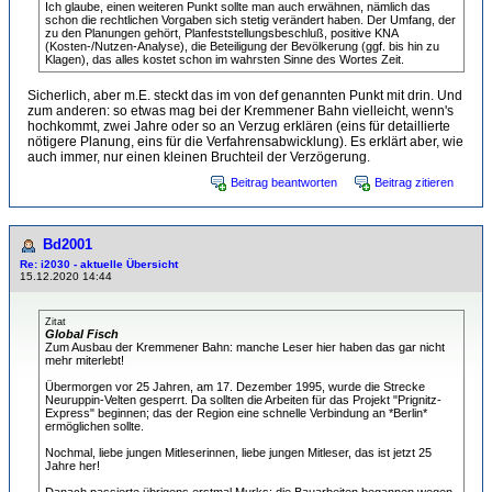
Ich glaube, einen weiteren Punkt sollte man auch erwähnen, nämlich das
schon die rechtlichen Vorgaben sich stetig verändert haben. Der Umfang, der
zu den Planungen gehört, Planfeststellungsbeschluß, positive KNA
(Kosten-/Nutzen-Analyse), die Beteiligung der Bevölkerung (ggf. bis hin zu
Klagen), das alles kostet schon im wahrsten Sinne des Wortes Zeit.
Sicherlich, aber m.E. steckt das im von def genannten Punkt mit drin. Und
zum anderen: so etwas mag bei der Kremmener Bahn vielleicht, wenn's
hochkommt, zwei Jahre oder so an Verzug erklären (eins für detaillierte
nötigere Planung, eins für die Verfahrensabwicklung). Es erklärt aber, wie
auch immer, nur einen kleinen Bruchteil der Verzögerung.
Beitrag beantworten
Beitrag zitieren
Bd2001
Re: i2030 - aktuelle Übersicht
15.12.2020 14:44
Zitat
Global Fisch
Zum Ausbau der Kremmener Bahn: manche Leser hier haben das gar nicht
mehr miterlebt!
Übermorgen vor 25 Jahren, am 17. Dezember 1995, wurde die Strecke
Neuruppin-Velten gesperrt. Da sollten die Arbeiten für das Projekt "Prignitz-
Express" beginnen; das der Region eine schnelle Verbindung an *Berlin*
ermöglichen sollte.
Nochmal, liebe jungen Mitleserinnen, liebe jungen Mitleser, das ist jetzt 25
Jahre her!