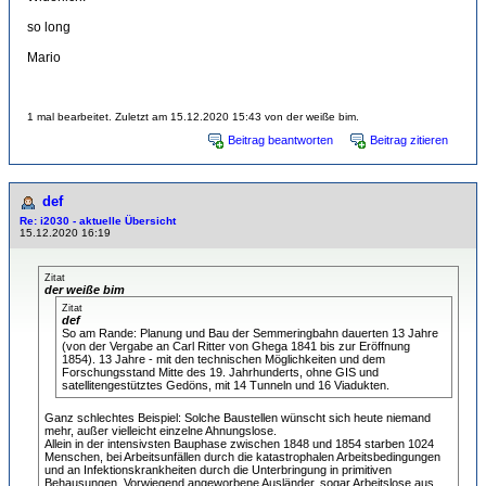
so long
Mario
1 mal bearbeitet. Zuletzt am 15.12.2020 15:43 von der weiße bim.
Beitrag beantworten
Beitrag zitieren
def
Re: i2030 - aktuelle Übersicht
15.12.2020 16:19
Zitat
der weiße bim
Zitat
def
So am Rande: Planung und Bau der Semmeringbahn dauerten 13 Jahre
(von der Vergabe an Carl Ritter von Ghega 1841 bis zur Eröffnung
1854). 13 Jahre - mit den technischen Möglichkeiten und dem
Forschungsstand Mitte des 19. Jahrhunderts, ohne GIS und
satellitengestütztes Gedöns, mit 14 Tunneln und 16 Viadukten.
Ganz schlechtes Beispiel: Solche Baustellen wünscht sich heute niemand
mehr, außer vielleicht einzelne Ahnungslose.
Allein in der intensivsten Bauphase zwischen 1848 und 1854 starben 1024
Menschen, bei Arbeitsunfällen durch die katastrophalen Arbeitsbedingungen
und an Infektionskrankheiten durch die Unterbringung in primitiven
Behausungen. Vorwiegend angeworbene Ausländer, sogar Arbeitslose aus