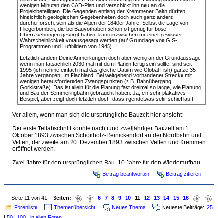
wenigen Minuten den CAD-Plan und verschickt ihn neu an die
Projektbeteiligten. Die Gegenden entlang der Kremmener Bahn dürften
hinsichtlich geologischen Gegebenheiten doch auch ganz anders
durcherforscht sein als die Alpen der 1840er Jahre. Selbst die Lage von
Fliegerbomben, die bei Bauvorhaben schon oft genug für böse
Überraschungen gesorgt haben, kann inzwischen mit einer gewisser
Wahrscheinlichkeit vorausgesagt werden (auf Grundlage von GIS-
Programmen und Luftbildern von 1945).
Letztlich ändern Deine Anmerkungen doch aber wenig an der Grundaussage:
wenn man tatsächlich 2030 mal mit dem Planen fertig sein sollte, sind seit
1995 (ich nehme einfach mal das gleiche Datum wie Global Fish) ganze 35
Jahre vergangen. Im Flachland. Bei weitgehend vorhandener Strecke mit
wenigen herausfordernden Zwangspunkten (z.B. Bahnübergang
Gorkistraße). Das ist allein für die Planung fast dreimal so lange, wie Planung
und Bau der Semmeringbahn gebraucht haben. Ja, ein sehr plakatives
Beispiel, aber zeigt doch letztlich doch, dass irgendetwas sehr schief läuft.
Vor allem, wenn man sich die ursprüngliche Bauzeit hier ansieht:
Der erste Teilabschnitt konnte nach rund zweijähriger Bauzeit am 1.
Oktober 1893 zwischen Schönholz-Reinickendorf an der Nordbahn und
Velten, der zweite am 20. Dezember 1893 zwischen Velten und Kremmen
eröffnet werden.
Zwei Jahre für den ursprünglichen Bau. 10 Jahre für den Wiederaufbau.
Beitrag beantworten
Beitrag zitieren
Seite 11 von 41
Seiten:
6
7
8
9
10
11
12
13
14
15
16
Forenliste
Themenübersicht
Neues Thema
Neueste Beiträge:
25
|
50
|
100
|
in allen Foren