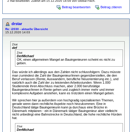
2 mal bearbeitet. Zuletzt am 15.12.2020 14:04 von Global Fisch.
Beitrag beantworten
Beitrag zitieren
drstar
Re: i2030 - aktuelle Übersicht
15.12.2020 14:03
Zitat
def
Zitat
DerMichael
OK, einen allgemeinen Mangel an Bauingenieuren scheint es nicht zu
geben.
Das würde ich allerdings aus den Zahlen nicht schlussfolgern. Dazu müsste
man zumindest die Zahl der Bauingenieur/innen gegenüberstellen, die den
Beruf verlassen (Rente, Auswandern, berufliche Neuorientierung etc.), und
natürlich auch die Zahl der zu leistenden Arbeitsstunden. Wenn 1.000
Studierende ihren Abschluss machen, aber 2.000 berufstätige
Bauingenieur/innen in Rente gehen und zugleich immer mehr und immer
komplexere Aufgaben anstehen, kann es trotzdem einen Mangel geben.
Wir sprechen hier ja außerdem von hochgradig spezialisierten Themen,
gerade wenn dann rechtliche Aspekte noch hinzukommen. Eine in
Deutschland tätige Bauingenieurin kann ja durchaus eine Brücke in
Dänemark mitplanen - ein in Dänemark tätiger Bauingenieur aber vielleicht
nicht unbedingt eine Bahnstrecke in Deutschland, die hohe rechtliche Hürden
hat.
Zitat
DerMichael