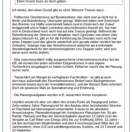
Einen Grund muss es doch geben.
Ich denke, den einen Grund gibt es nicht. Mehrere Thesen dazu:
- Politisches Desinteresse auf Bundesebene, das sieht man ja nicht nur in
Berlin und Brandenburg. Überspitzt gesagt: Während Italien und Österreich
den Brenner zur Hälfte untertunnelt haben (und in Österreich der Zulauf
fertiggestellt und in Italien zumindest abschnittsweise baureif ist), hat man
sich in Deutschland noch nicht mal auf eine Trasse geeinigt. Während die
Elektrifizierung der Strecke von Wegliniec nach Zgorzelec seit einem Jahr
abgeschlossen ist, gibt es für die Fortführung bis Dresden noch nicht mal
einen Zeitplan (und das gleiche wiederholt sich gerade weiter nördlich bei der
Ostbahn). Solange man das Verkehrsressort weiterhin als komfortable
Abstellmöglichkeit für den dümmstmöglichen csU-Deppen sieht, wird sich
daran auch nichts ändern.
- Eine zwischenzeitlich völlig ausgewucherte Unternehmensstruktur bei der
DB, die inzwischen jeden einzelnen Etagendrucker in eine eigene
Tochterfirma ausgelagert zu haben scheint. Einfacher macht das die Planung
sicher nicht.
- Tatsächlich ein Mangel an verfügbaren Fachkräften - es gibt ja auch
durchaus außerhalb des Eisenbahnwesens Bedarf nach Bauingenieuren
(immerhin boomt auch der Immobiliensektor), und der Bereich Bahn erfordert
doch ein gewisses Maß an Spezialisierung und Erfahrung.
- Die Planungsaufgaben werden m.E. tatsächlich immer komplexer.
Letztlich würde ich aber vor allem den ersten Punkt als Hauptgrund sehen.
Zehn weitere Jahre Planungszeit für den Ausbau einer bestehenden Strecke
im Flachland auf überwiegend vorbereiteter Trasse ist ein absolutes
Armutszeugnis, Planendenmangel hin, komplexere Planungen her. So am
Rande: Planung und Bau der Semmeringbahn dauerten 13 Jahre (von der
Vergabe an Carl Ritter von Ghega 1841 bis zur Eröffnung 1854). 13 Jahre -
mit den technischen Möglichkeiten und dem Forschungsstand Mitte des 19.
Jahrhunderts, ohne GIS und satellitengestütztes Gedöns, mit 14 Tunneln und
16 Viadukten.