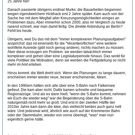
25 Jahre her!
Danach passierte übrigens erstmal Murks: die Bauarbeiten begannen
wegen irgendwelchem Hickhack erst 2 Jahre später. Kam auch von der
Sache her mit dem Wegfall aller Kreuzungsmöglichkeiten einiges an
Problemen dazu. Aber immerhin schon 2000, also im Vergleich zu heute
rasend schnell, war man damit fertig. Die direkte Anbindung an Berlin?
Fehlt bis heute.
Übrigens, weil Du das mit dem "immer komplexeren Planungsaufgaben"
ansprichst: das ist einerseits für die "Verantwortlichen" eine weitere
wohlfeile Ausrede (gibt noch genug andere), nichts machen zu müssen.
Aber diese erzeugen ein Problem: sie werden tatsächlich immer
komplexer und gehen über eine Legislaturperiode hinaus. Das senkt für
viele Politiker die Motivation, denn sie werden die Fertigstellung so nicht
mehr im Amt erleben.
Hinzu kommt: die Welt dreht sich. Wenn die Planungen zu lange dauern,
erscheinen immer wieder neue, besser erscheinende, Ideen.
In den 1990ern hätten sich alle über eine S-Bahn nach Falkensee
gefreut. Die kam aber nicht. Dafür kamen schnelle und bequeme
Regionalzüge. Und als es dann hieß: "wenn die S-Bahn kommt, nehmen
wir Euch die wieder weg" war die Begeisterung über die S-Bahn
naturgemäß nicht mehr so groß. Und erst in der zweiten Hälfte der
2010er Jahre kam dann die Idee, das vielleicht beides auch ganz nett
wäre. Und jedesmal wird, ähnlich wie auch auf der Kremmener Bahn
oder der Stammbahn, wieder von vorne überlegt, *was* man nun
eigentlich gerne hätte.