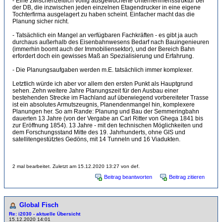
- Eine zwischenzeitlich völlig ausgewucherte Unternehmensstruktur bei
der DB, die inzwischen jeden einzelnen Etagendrucker in eine eigene
Tochterfirma ausgelagert zu haben scheint. Einfacher macht das die
Planung sicher nicht.
- Tatsächlich ein Mangel an verfügbaren Fachkräften - es gibt ja auch
durchaus außerhalb des Eisenbahnwesens Bedarf nach Bauingenieuren
(immerhin boomt auch der Immobiliensektor), und der Bereich Bahn
erfordert doch ein gewisses Maß an Spezialisierung und Erfahrung.
- Die Planungsaufgaben werden m.E. tatsächlich immer komplexer.
Letztlich würde ich aber vor allem den ersten Punkt als Hauptgrund
sehen. Zehn weitere Jahre Planungszeit für den Ausbau einer
bestehenden Strecke im Flachland auf überwiegend vorbereiteter Trasse
ist ein absolutes Armutszeugnis, Planendenmangel hin, komplexere
Planungen her. So am Rande: Planung und Bau der Semmeringbahn
dauerten 13 Jahre (von der Vergabe an Carl Ritter von Ghega 1841 bis
zur Eröffnung 1854). 13 Jahre - mit den technischen Möglichkeiten und
dem Forschungsstand Mitte des 19. Jahrhunderts, ohne GIS und
satellitengestütztes Gedöns, mit 14 Tunneln und 16 Viadukten.
2 mal bearbeitet. Zuletzt am 15.12.2020 13:27 von def.
Beitrag beantworten
Beitrag zitieren
Global Fisch
Re: i2030 - aktuelle Übersicht
15.12.2020 14:01