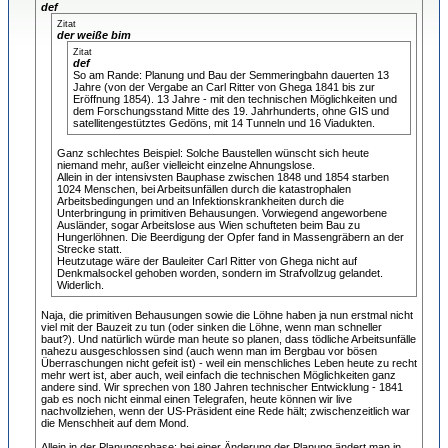
def
Zitat
der weiße bim
Zitat
def
So am Rande: Planung und Bau der Semmeringbahn dauerten 13
Jahre (von der Vergabe an Carl Ritter von Ghega 1841 bis zur
Eröffnung 1854). 13 Jahre - mit den technischen Möglichkeiten und
dem Forschungsstand Mitte des 19. Jahrhunderts, ohne GIS und
satellitengestütztes Gedöns, mit 14 Tunneln und 16 Viadukten.
Ganz schlechtes Beispiel: Solche Baustellen wünscht sich heute
niemand mehr, außer vielleicht einzelne Ahnungslose.
Allein in der intensivsten Bauphase zwischen 1848 und 1854 starben
1024 Menschen, bei Arbeitsunfällen durch die katastrophalen
Arbeitsbedingungen und an Infektionskrankheiten durch die
Unterbringung in primitiven Behausungen. Vorwiegend angeworbene
Ausländer, sogar Arbeitslose aus Wien schufteten beim Bau zu
Hungerlöhnen. Die Beerdigung der Opfer fand in Massengräbern an der
Strecke statt.
Heutzutage wäre der Bauleiter Carl Ritter von Ghega nicht auf
Denkmalsockel gehoben worden, sondern im Strafvollzug gelandet.
Widerlich.
Naja, die primitiven Behausungen sowie die Löhne haben ja nun erstmal nicht
viel mit der Bauzeit zu tun (oder sinken die Löhne, wenn man schneller
baut?). Und natürlich würde man heute so planen, dass tödliche Arbeitsunfälle
nahezu ausgeschlossen sind (auch wenn man im Bergbau vor bösen
Überraschungen nicht gefeit ist) - weil ein menschliches Leben heute zu recht
mehr wert ist, aber auch, weil einfach die technischen Möglichkeiten ganz
andere sind. Wir sprechen von 180 Jahren technischer Entwicklung - 1841
gab es noch nicht einmal einen Telegrafen, heute können wir live
nachvollziehen, wenn der US-Präsident eine Rede hält; zwischenzeitlich war
die Menschheit auf dem Mond.
Allein in der Planungsphase: bei einer Änderung der Planung ändert man in