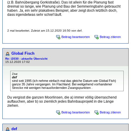
(z.B. Bahnübergang Gorkistraße). Das ist allein für die Planung fast
dreimal so lange, wie Planung und Bau der Semmeringbahn gebraucht
haben. Ja, ein sehr plakatives Beispiel, aber zeigt doch letztlich doch,
dass irgendetwas sehr schief läuft.
2 mal bearbeitet. Zuletzt am 15.12.2020 16:50 von def.
Beitrag beantworten
Beitrag zitieren
Global Fisch
Re: i2030 - aktuelle Übersicht
15.12.2020 17:02
Zitat
def
sind seit 1995 (ich nehme einfach mal das gleiche Datum wie Global Fish)
ganze 35 Jahre vergangen. Im Flachland. Bei weitgehend vorhandener
Strecke mit wenigen herausfordernden Zwangspunkten .
Du vergisst die ganzen Moorlinsen, die a) immer völlig überraschend
auftauchen, aber b) so ziemlich jedes Bahnbauprojekt in die Länge
ziehen.
Beitrag beantworten
Beitrag zitieren
def