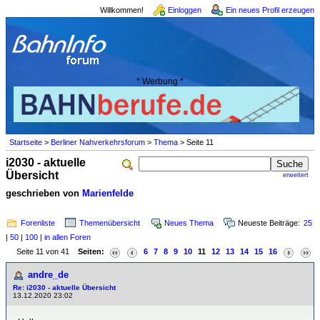
Willkommen!
Einloggen
Ein neues Profil erzeugen
* Werbung *
Startseite
>
Berliner Nahverkehrsforum
>
Thema
> Seite 11
i2030 - aktuelle
Übersicht
erweitert
geschrieben von
Marienfelde
Forenliste
Themenübersicht
Neues Thema
Neueste Beiträge:
25
|
50
|
100
|
in allen Foren
Seite 11 von 41
Seiten:
6
7
8
9
10
11
12
13
14
15
16
andre_de
Re: i2030 - aktuelle Übersicht
13.12.2020 23:02