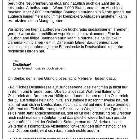
berufliche Neuorientierung etc.), und natürlich auch die Zahl der zu
leistenden Arbeitsstunden. Wenn 1.000 Studierende ihren Abschluss
machen, aber 2.000 berufstätige Bauingenieur/innen in Rente gehen und
zugleich immer mehr und immer komplexere Aufgaben anstehen, kann
es trotzdem einen Mangel geben.
Wir sprechen hier ja außerdem von hochgradig spezialisierten Themen,
gerade wenn dann rechtliche Aspekte noch hinzukommen. Eine in
Deutschland tätige Bauingenieurin kann ja durchaus eine Brücke in
Dänemark mitplanen - ein in Dänemark tätiger Bauingenieur aber
vielleicht nicht unbedingt eine Bahnstrecke in Deutschland, die hohe
rechtliche Hürden hat.
Zitat
DerMichael
Einen Grund muss es doch geben.
Ich denke, den einen Grund gibt es nicht. Mehrere Thesen dazu:
- Politisches Desinteresse auf Bundesebene, das sieht man ja nicht nur
in Berlin und Brandenburg. Überspitzt gesagt: Während Italien und
Österreich den Brenner zur Hälfte untertunnelt haben (und in Österreich
der Zulauf fertiggestellt und in Italien zumindest abschnittsweise baureif
ist), hat man sich in Deutschland noch nicht mal auf eine Trasse geeinigt.
Während die Elektrifizierung der Strecke von Wegliniec nach Zgorzelec
seit einem Jahr abgeschlossen ist, gibt es für die Fortführung bis Dresden
noch nicht mal einen Zeitplan (und das gleiche wiederholt sich gerade
weiter nördlich bei der Ostbahn). Solange man das Verkehrsressort
weiterhin als komfortable Abstellmöglichkeit für den dümmstmöglichen
csU-Deppen sieht, wird sich daran auch nichts ändern.