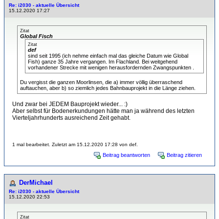
Re: i2030 - aktuelle Übersicht
15.12.2020 17:27
Zitat
Global Fisch
Zitat
def
sind seit 1995 (ich nehme einfach mal das gleiche Datum wie Global
Fish) ganze 35 Jahre vergangen. Im Flachland. Bei weitgehend
vorhandener Strecke mit wenigen herausfordernden Zwangspunkten .
Du vergisst die ganzen Moorlinsen, die a) immer völlig überraschend
auftauchen, aber b) so ziemlich jedes Bahnbauprojekt in die Länge ziehen.
Und zwar bei JEDEM Bauprojekt wieder... :)
Aber selbst für Bodenerkundungen hätte man ja während des letzten
Vierteljahrhunderts ausreichend Zeit gehabt.
1 mal bearbeitet. Zuletzt am 15.12.2020 17:28 von def.
Beitrag beantworten
Beitrag zitieren
DerMichael
Re: i2030 - aktuelle Übersicht
15.12.2020 22:53
Zitat