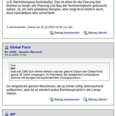
(z.B. Bahnübergang Gorkistraße). Das ist allein für die Planung fast
dreimal so lange, wie Planung und Bau der Semmeringbahn gebraucht
haben. Ja, ein sehr plakatives Beispiel, aber zeigt doch letztlich doch,
dass irgendetwas sehr schief läuft.
2 mal bearbeitet. Zuletzt am 15.12.2020 16:50 von def.
Beitrag beantworten
Beitrag zitieren
Global Fisch
Re: i2030 - aktuelle Übersicht
15.12.2020 17:02
Zitat
def
sind seit 1995 (ich nehme einfach mal das gleiche Datum wie Global Fish)
ganze 35 Jahre vergangen. Im Flachland. Bei weitgehend vorhandener
Strecke mit wenigen herausfordernden Zwangspunkten .
Du vergisst die ganzen Moorlinsen, die a) immer völlig überraschend
auftauchen, aber b) so ziemlich jedes Bahnbauprojekt in die Länge
ziehen.
Beitrag beantworten
Beitrag zitieren
def