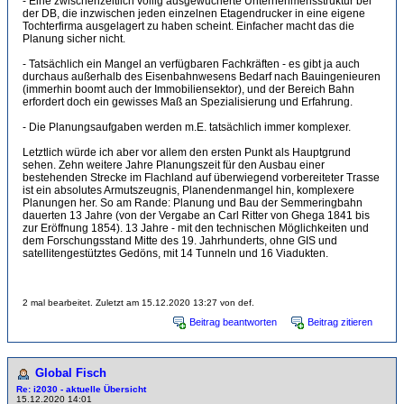
- Eine zwischenzeitlich völlig ausgewucherte Unternehmensstruktur bei
der DB, die inzwischen jeden einzelnen Etagendrucker in eine eigene
Tochterfirma ausgelagert zu haben scheint. Einfacher macht das die
Planung sicher nicht.
- Tatsächlich ein Mangel an verfügbaren Fachkräften - es gibt ja auch
durchaus außerhalb des Eisenbahnwesens Bedarf nach Bauingenieuren
(immerhin boomt auch der Immobiliensektor), und der Bereich Bahn
erfordert doch ein gewisses Maß an Spezialisierung und Erfahrung.
- Die Planungsaufgaben werden m.E. tatsächlich immer komplexer.
Letztlich würde ich aber vor allem den ersten Punkt als Hauptgrund
sehen. Zehn weitere Jahre Planungszeit für den Ausbau einer
bestehenden Strecke im Flachland auf überwiegend vorbereiteter Trasse
ist ein absolutes Armutszeugnis, Planendenmangel hin, komplexere
Planungen her. So am Rande: Planung und Bau der Semmeringbahn
dauerten 13 Jahre (von der Vergabe an Carl Ritter von Ghega 1841 bis
zur Eröffnung 1854). 13 Jahre - mit den technischen Möglichkeiten und
dem Forschungsstand Mitte des 19. Jahrhunderts, ohne GIS und
satellitengestütztes Gedöns, mit 14 Tunneln und 16 Viadukten.
2 mal bearbeitet. Zuletzt am 15.12.2020 13:27 von def.
Beitrag beantworten
Beitrag zitieren
Global Fisch
Re: i2030 - aktuelle Übersicht
15.12.2020 14:01