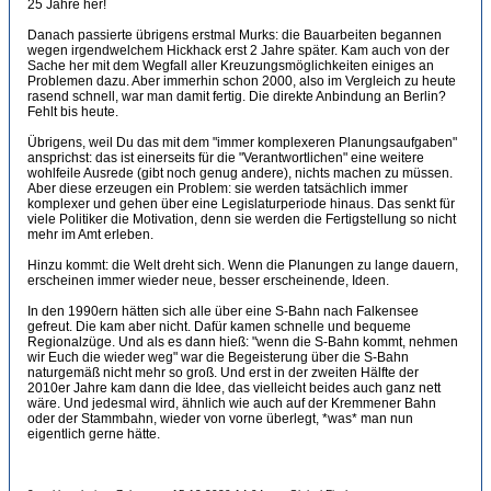
25 Jahre her!
Danach passierte übrigens erstmal Murks: die Bauarbeiten begannen
wegen irgendwelchem Hickhack erst 2 Jahre später. Kam auch von der
Sache her mit dem Wegfall aller Kreuzungsmöglichkeiten einiges an
Problemen dazu. Aber immerhin schon 2000, also im Vergleich zu heute
rasend schnell, war man damit fertig. Die direkte Anbindung an Berlin?
Fehlt bis heute.
Übrigens, weil Du das mit dem "immer komplexeren Planungsaufgaben"
ansprichst: das ist einerseits für die "Verantwortlichen" eine weitere
wohlfeile Ausrede (gibt noch genug andere), nichts machen zu müssen.
Aber diese erzeugen ein Problem: sie werden tatsächlich immer
komplexer und gehen über eine Legislaturperiode hinaus. Das senkt für
viele Politiker die Motivation, denn sie werden die Fertigstellung so nicht
mehr im Amt erleben.
Hinzu kommt: die Welt dreht sich. Wenn die Planungen zu lange dauern,
erscheinen immer wieder neue, besser erscheinende, Ideen.
In den 1990ern hätten sich alle über eine S-Bahn nach Falkensee
gefreut. Die kam aber nicht. Dafür kamen schnelle und bequeme
Regionalzüge. Und als es dann hieß: "wenn die S-Bahn kommt, nehmen
wir Euch die wieder weg" war die Begeisterung über die S-Bahn
naturgemäß nicht mehr so groß. Und erst in der zweiten Hälfte der
2010er Jahre kam dann die Idee, das vielleicht beides auch ganz nett
wäre. Und jedesmal wird, ähnlich wie auch auf der Kremmener Bahn
oder der Stammbahn, wieder von vorne überlegt, *was* man nun
eigentlich gerne hätte.