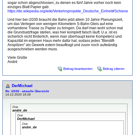
sogar schon abgeschlossen, zu denen es fünf Jahre vorher noch kein
einziges Blatt Papier gab:
https://de.wikipedia.org/wiki/Verkehrsprojekte_Deutsche_Einheit#Schiene
Und hier bei i2030 braucht die Bahn jetzt allein 10 Jahre Planungszeit,
um das Verlegen von wenigen Kilometern S-Bahn-Gleis auf eine
vorhandene Trasse zu Papier zu bringen. Da darf man wohl schon mal
die Grundsatzfrage stellen, was hier komplett falsch läuft. U.a. ist es
sicherlich nicht förderlich, wenn man überhaupt keine Kompetenz und
Kapazität im eigenen Haus mehr dafür hat, sodass jedes "Bleistift-
Anspitzen" als Gewerk extern beauftragt und zuvor noch aufwändig
ausgeschrieben werden muss.
Viele Grüße
André
Beitrag beantworten
Beitrag zitieren
DerMichael
Re: i2030 - aktuelle Übersicht
14.12.2020 18:28
Zitat
andre_de
Zitat
DerMichael
Zitat
andre_de