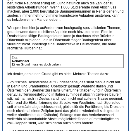
berufliche Neuorientierung etc.), und natürlich auch die Zahl der zu
leistenden Arbeitsstunden. Wenn 1.000 Studierende ihren Abschluss
machen, aber 2.000 berufstätige Bauingenieur/innen in Rente gehen und
zugleich immer mehr und immer komplexere Aufgaben anstehen, kann
es trotzdem einen Mangel geben.
Wir sprechen hier ja außerdem von hochgradig spezialisierten Themen,
gerade wenn dann rechtliche Aspekte noch hinzukommen. Eine in
Deutschland tätige Bauingenieurin kann ja durchaus eine Brücke in
Dänemark mitplanen - ein in Dänemark tätiger Bauingenieur aber
vielleicht nicht unbedingt eine Bahnstrecke in Deutschland, die hohe
rechtliche Hürden hat.
Zitat
DerMichael
Einen Grund muss es doch geben.
Ich denke, den einen Grund gibt es nicht. Mehrere Thesen dazu:
- Politisches Desinteresse auf Bundesebene, das sieht man ja nicht nur
in Berlin und Brandenburg. Überspitzt gesagt: Während Italien und
Österreich den Brenner zur Hälfte untertunnelt haben (und in Österreich
der Zulauf fertiggestellt und in Italien zumindest abschnittsweise baureif
ist), hat man sich in Deutschland noch nicht mal auf eine Trasse geeinigt.
Während die Elektrifizierung der Strecke von Wegliniec nach Zgorzelec
seit einem Jahr abgeschlossen ist, gibt es für die Fortführung bis Dresden
noch nicht mal einen Zeitplan (und das gleiche wiederholt sich gerade
weiter nördlich bei der Ostbahn). Solange man das Verkehrsressort
weiterhin als komfortable Abstellmöglichkeit für den dümmstmöglichen
csU-Deppen sieht, wird sich daran auch nichts ändern.