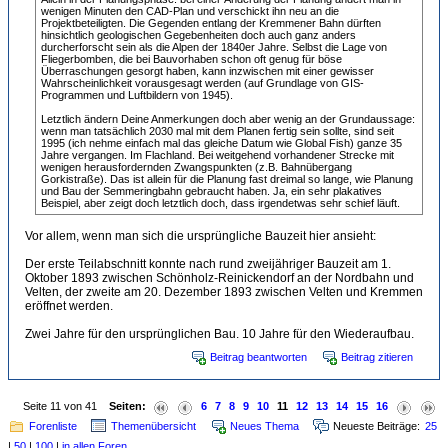
wenigen Minuten den CAD-Plan und verschickt ihn neu an die
Projektbeteiligten. Die Gegenden entlang der Kremmener Bahn dürften
hinsichtlich geologischen Gegebenheiten doch auch ganz anders
durcherforscht sein als die Alpen der 1840er Jahre. Selbst die Lage von
Fliegerbomben, die bei Bauvorhaben schon oft genug für böse
Überraschungen gesorgt haben, kann inzwischen mit einer gewisser
Wahrscheinlichkeit vorausgesagt werden (auf Grundlage von GIS-
Programmen und Luftbildern von 1945).
Letztlich ändern Deine Anmerkungen doch aber wenig an der Grundaussage:
wenn man tatsächlich 2030 mal mit dem Planen fertig sein sollte, sind seit
1995 (ich nehme einfach mal das gleiche Datum wie Global Fish) ganze 35
Jahre vergangen. Im Flachland. Bei weitgehend vorhandener Strecke mit
wenigen herausfordernden Zwangspunkten (z.B. Bahnübergang
Gorkistraße). Das ist allein für die Planung fast dreimal so lange, wie Planung
und Bau der Semmeringbahn gebraucht haben. Ja, ein sehr plakatives
Beispiel, aber zeigt doch letztlich doch, dass irgendetwas sehr schief läuft.
Vor allem, wenn man sich die ursprüngliche Bauzeit hier ansieht:
Der erste Teilabschnitt konnte nach rund zweijähriger Bauzeit am 1.
Oktober 1893 zwischen Schönholz-Reinickendorf an der Nordbahn und
Velten, der zweite am 20. Dezember 1893 zwischen Velten und Kremmen
eröffnet werden.
Zwei Jahre für den ursprünglichen Bau. 10 Jahre für den Wiederaufbau.
Beitrag beantworten
Beitrag zitieren
Seite 11 von 41
Seiten:
6
7
8
9
10
11
12
13
14
15
16
Forenliste
Themenübersicht
Neues Thema
Neueste Beiträge:
25
|
50
|
100
|
in allen Foren