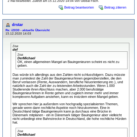
2 mal bearbeitet. Zuletzt am 15.12.2020 14:04 von Global Fisch.
Beitrag beantworten
Beitrag zitieren
drstar
Re: i2030 - aktuelle Übersicht
15.12.2020 14:03
Zitat
def
Zitat
DerMichael
OK, einen allgemeinen Mangel an Bauingenieuren scheint es nicht zu
geben.
Das würde ich allerdings aus den Zahlen nicht schlussfolgern. Dazu müsste
man zumindest die Zahl der Bauingenieur/innen gegenüberstellen, die den
Beruf verlassen (Rente, Auswandern, berufliche Neuorientierung etc.), und
natürlich auch die Zahl der zu leistenden Arbeitsstunden. Wenn 1.000
Studierende ihren Abschluss machen, aber 2.000 berufstätige
Bauingenieur/innen in Rente gehen und zugleich immer mehr und immer
komplexere Aufgaben anstehen, kann es trotzdem einen Mangel geben.
Wir sprechen hier ja außerdem von hochgradig spezialisierten Themen,
gerade wenn dann rechtliche Aspekte noch hinzukommen. Eine in
Deutschland tätige Bauingenieurin kann ja durchaus eine Brücke in
Dänemark mitplanen - ein in Dänemark tätiger Bauingenieur aber vielleicht
nicht unbedingt eine Bahnstrecke in Deutschland, die hohe rechtliche Hürden
hat.
Zitat
DerMichael