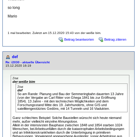
so long
Mario
1 mal bearbeitet. Zuletzt am 15.12.2020 15:43 von der weiße bim.
Beitrag beantworten
Beitrag zitieren
def
Re: i2030 - aktuelle Übersicht
15.12.2020 16:19
Zitat
der weiße bim
Zitat
def
So am Rande: Planung und Bau der Semmeringbahn dauerten 13 Jahre
(von der Vergabe an Carl Ritter von Ghega 1841 bis zur Eröffnung
1854). 13 Jahre - mit den technischen Möglichkeiten und dem
Forschungsstand Mitte des 19. Jahrhunderts, ohne GIS und
satellitengestütztes Gedöns, mit 14 Tunneln und 16 Viadukten.
Ganz schlechtes Beispiel: Solche Baustellen wünscht sich heute niemand
mehr, außer vielleicht einzelne Ahnungslose.
Allein in der intensivsten Bauphase zwischen 1848 und 1854 starben 1024
Menschen, bei Arbeitsunfällen durch die katastrophalen Arbeitsbedingungen
und an Infektionskrankheiten durch die Unterbringung in primitiven
Behausungen. Vorwiegend angeworbene Ausländer, sogar Arbeitslose aus