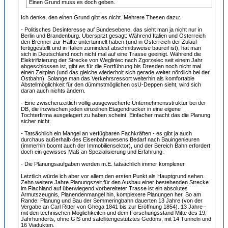
Einen Grund muss es doch geben.
Ich denke, den einen Grund gibt es nicht. Mehrere Thesen dazu:
- Politisches Desinteresse auf Bundesebene, das sieht man ja nicht nur in
Berlin und Brandenburg. Überspitzt gesagt: Während Italien und Österreich
den Brenner zur Hälfte untertunnelt haben (und in Österreich der Zulauf
fertiggestellt und in Italien zumindest abschnittsweise baureif ist), hat man
sich in Deutschland noch nicht mal auf eine Trasse geeinigt. Während die
Elektrifizierung der Strecke von Wegliniec nach Zgorzelec seit einem Jahr
abgeschlossen ist, gibt es für die Fortführung bis Dresden noch nicht mal
einen Zeitplan (und das gleiche wiederholt sich gerade weiter nördlich bei der
Ostbahn). Solange man das Verkehrsressort weiterhin als komfortable
Abstellmöglichkeit für den dümmstmöglichen csU-Deppen sieht, wird sich
daran auch nichts ändern.
- Eine zwischenzeitlich völlig ausgewucherte Unternehmensstruktur bei der
DB, die inzwischen jeden einzelnen Etagendrucker in eine eigene
Tochterfirma ausgelagert zu haben scheint. Einfacher macht das die Planung
sicher nicht.
- Tatsächlich ein Mangel an verfügbaren Fachkräften - es gibt ja auch
durchaus außerhalb des Eisenbahnwesens Bedarf nach Bauingenieuren
(immerhin boomt auch der Immobiliensektor), und der Bereich Bahn erfordert
doch ein gewisses Maß an Spezialisierung und Erfahrung.
- Die Planungsaufgaben werden m.E. tatsächlich immer komplexer.
Letztlich würde ich aber vor allem den ersten Punkt als Hauptgrund sehen.
Zehn weitere Jahre Planungszeit für den Ausbau einer bestehenden Strecke
im Flachland auf überwiegend vorbereiteter Trasse ist ein absolutes
Armutszeugnis, Planendenmangel hin, komplexere Planungen her. So am
Rande: Planung und Bau der Semmeringbahn dauerten 13 Jahre (von der
Vergabe an Carl Ritter von Ghega 1841 bis zur Eröffnung 1854). 13 Jahre -
mit den technischen Möglichkeiten und dem Forschungsstand Mitte des 19.
Jahrhunderts, ohne GIS und satellitengestütztes Gedöns, mit 14 Tunneln und
16 Viadukten.