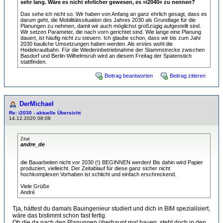
sehr lang. Wäre es nicht ehrlicher gewesen, es »i2040« zu nennen?
Das sehe ich nicht so. Wir haben von Anfang an ganz ehrlich gesagt, dass es
darum geht, die Mobilitätssituation des Jahres 2030 als Grundlage für die
Planungen zu nehmen, damit wir auch möglichst großzügig aufgestellt sind.
Wir setzen Parameter, die nach vorn gerichtet sind. Wie lange eine Planung
dauert, ist häufig nicht zu steuern. Ich glaube schon, dass wir bis zum Jahr
2030 bauliche Umsetzungen haben werden. Als erstes wohl die
Heidekrautbahn. Für die Wiederinbetriebnahme der Stammstrecke zwischen
Basdorf und Berlin-Wilhelmsruh wird an diesem Freitag der Spatenstich
stattfinden.
Beitrag beantworten
Beitrag zitieren
DerMichael
Re: i2030 - aktuelle Übersicht
14.12.2020 08:08
Zitat
andre_de
die Bauarbeiten nicht vor 2030 (!) BEGINNEN werden! Bis dahin wird Papier
produziert, vielleicht. Der Zeitablauf für diese ganz sicher nicht
hochkomplexen Vorhaben ist schlicht und einfach erschreckend.
Viele Grüße
André
Tja, hättest du damals Bauingenieur studiert und dich in BIM spezialisiert,
wäre das bistimmt schon fast fertig.
Ob die da nach den Planungen überhaupt mal bauen, steht doch in den