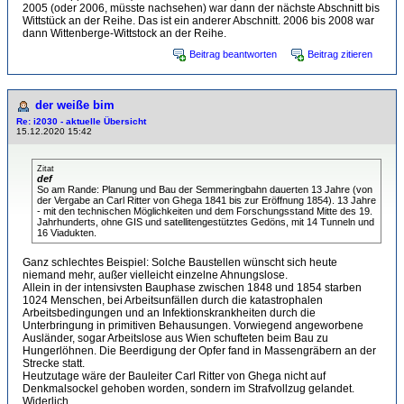
2005 (oder 2006, müsste nachsehen) war dann der nächste Abschnitt bis
Wittstück an der Reihe. Das ist ein anderer Abschnitt. 2006 bis 2008 war
dann Wittenberge-Wittstock an der Reihe.
Beitrag beantworten
Beitrag zitieren
der weiße bim
Re: i2030 - aktuelle Übersicht
15.12.2020 15:42
Zitat
def
So am Rande: Planung und Bau der Semmeringbahn dauerten 13 Jahre (von
der Vergabe an Carl Ritter von Ghega 1841 bis zur Eröffnung 1854). 13 Jahre
- mit den technischen Möglichkeiten und dem Forschungsstand Mitte des 19.
Jahrhunderts, ohne GIS und satellitengestütztes Gedöns, mit 14 Tunneln und
16 Viadukten.
Ganz schlechtes Beispiel: Solche Baustellen wünscht sich heute
niemand mehr, außer vielleicht einzelne Ahnungslose.
Allein in der intensivsten Bauphase zwischen 1848 und 1854 starben
1024 Menschen, bei Arbeitsunfällen durch die katastrophalen
Arbeitsbedingungen und an Infektionskrankheiten durch die
Unterbringung in primitiven Behausungen. Vorwiegend angeworbene
Ausländer, sogar Arbeitslose aus Wien schufteten beim Bau zu
Hungerlöhnen. Die Beerdigung der Opfer fand in Massengräbern an der
Strecke statt.
Heutzutage wäre der Bauleiter Carl Ritter von Ghega nicht auf
Denkmalsockel gehoben worden, sondern im Strafvollzug gelandet.
Widerlich.