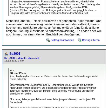
Ich glaube, einen weiteren Punkt sollte man auch erwähnen, nämlich das
schon die rechtlichen Vorgaben sich stetig verändert haben. Der Umfang, der
zu den Planungen gehört, Planfeststellungsbeschluß, positive KNA
(Kosten-/Nutzen-Analyse), die Beteiligung der Bevölkerung (ggf. bis hin zu
Klagen), das alles kostet schon im wahrsten Sinne des Wortes Zeit.
Sicherlich, aber m.E. steckt das im von def genannten Punkt mit drin. Und
zum anderen: so etwas mag bei der Kremmener Bahn vielleicht, wenn's
hochkommt, zwei Jahre oder so an Verzug erklären (eins für detaillierte
nötigere Planung, eins für die Verfahrensabwicklung). Es erklärt aber, wie
auch immer, nur einen kleinen Bruchteil der Verzögerung.
Beitrag beantworten
Beitrag zitieren
Bd2001
Re: i2030 - aktuelle Übersicht
15.12.2020 14:44
Zitat
Global Fisch
Zum Ausbau der Kremmener Bahn: manche Leser hier haben das gar nicht
mehr miterlebt!
Übermorgen vor 25 Jahren, am 17. Dezember 1995, wurde die Strecke
Neuruppin-Velten gesperrt. Da sollten die Arbeiten für das Projekt "Prignitz-
Express" beginnen; das der Region eine schnelle Verbindung an *Berlin*
ermöglichen sollte.
Nochmal, liebe jungen Mitleserinnen, liebe jungen Mitleser, das ist jetzt 25
Jahre her!