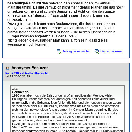
beschäftigen sich mit den notwendigen Anpassungen im Gender
Mainstreaming. Es gibt vermutlich nicht mehr genug Planer, die das noch
umsetzen können und zu viele Juristen und Politiker, die das ganze
Bahnsystem so "übersicher" gemacht haben, dass es kaum noch
umzusetzen ist.
Dazu gibt es auch kaum noch Baukonzerne, die das bauen können.
Stuttgart21 wird auch fast nur noch von Ausländern gebaut, die erst
einmal herangeschafft werden müssen. (Die besten Eisenflechter in
Europa kommen angeblich aus der Türkei).
Nichts gegen die Ausländer. Man kann ja froh sein, dass die es
wenigstens noch können.
Beitrag beantworten
Beitrag zitieren
Anonymer Benutzer
Re: i2030 - aktuelle Übersicht
14.12.2020 22:45
Zitat
DerMichael
1990 war aber noch die Zeit vor der großen neoliberalen Wende. Viele
Bauingenieursabsolventen der damaligen Zeit bekamen keine Arbeit und
gingen z.B. in die Schweiz. Nun fehlen die hier und die heutigen jungen Leute
setzen eben eher auf Influenzer, irgendetwas mit Medien oder beschäftigen
sich mit den notwendigen Anpassungen im Gender Mainstreaming. Es gibt
vermutlich nicht mehr genug Planer, die das noch umsetzen können und zu
viele Juristen und Politiker, die das ganze Bahnsystem so "übersicher"
gemacht haben, dass es kaum noch umzusetzen ist.
Dazu gibt es auch kaum noch Baukonzerne, die das bauen können.
Stuttgart21 wird auch fast nur noch von Ausländern gebaut, die erst einmal
herangeschafft werden müssen. (Die besten Eisenflechter in Europa kommen