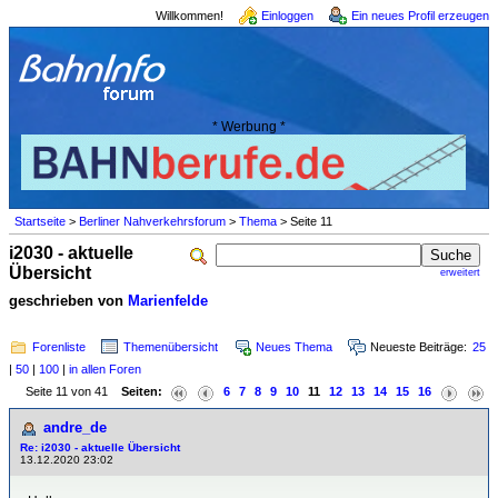
Willkommen!
Einloggen
Ein neues Profil erzeugen
* Werbung *
Startseite
>
Berliner Nahverkehrsforum
>
Thema
> Seite 11
i2030 - aktuelle
Übersicht
erweitert
geschrieben von
Marienfelde
Forenliste
Themenübersicht
Neues Thema
Neueste Beiträge:
25
|
50
|
100
|
in allen Foren
Seite 11 von 41
Seiten:
6
7
8
9
10
11
12
13
14
15
16
andre_de
Re: i2030 - aktuelle Übersicht
13.12.2020 23:02