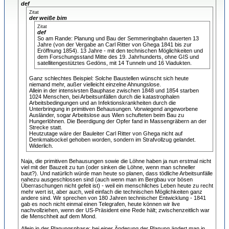
def
Zitat
der weiße bim
Zitat
def
So am Rande: Planung und Bau der Semmeringbahn dauerten 13
Jahre (von der Vergabe an Carl Ritter von Ghega 1841 bis zur
Eröffnung 1854). 13 Jahre - mit den technischen Möglichkeiten und
dem Forschungsstand Mitte des 19. Jahrhunderts, ohne GIS und
satellitengestütztes Gedöns, mit 14 Tunneln und 16 Viadukten.
Ganz schlechtes Beispiel: Solche Baustellen wünscht sich heute
niemand mehr, außer vielleicht einzelne Ahnungslose.
Allein in der intensivsten Bauphase zwischen 1848 und 1854 starben
1024 Menschen, bei Arbeitsunfällen durch die katastrophalen
Arbeitsbedingungen und an Infektionskrankheiten durch die
Unterbringung in primitiven Behausungen. Vorwiegend angeworbene
Ausländer, sogar Arbeitslose aus Wien schufteten beim Bau zu
Hungerlöhnen. Die Beerdigung der Opfer fand in Massengräbern an der
Strecke statt.
Heutzutage wäre der Bauleiter Carl Ritter von Ghega nicht auf
Denkmalsockel gehoben worden, sondern im Strafvollzug gelandet.
Widerlich.
Naja, die primitiven Behausungen sowie die Löhne haben ja nun erstmal nicht
viel mit der Bauzeit zu tun (oder sinken die Löhne, wenn man schneller
baut?). Und natürlich würde man heute so planen, dass tödliche Arbeitsunfälle
nahezu ausgeschlossen sind (auch wenn man im Bergbau vor bösen
Überraschungen nicht gefeit ist) - weil ein menschliches Leben heute zu recht
mehr wert ist, aber auch, weil einfach die technischen Möglichkeiten ganz
andere sind. Wir sprechen von 180 Jahren technischer Entwicklung - 1841
gab es noch nicht einmal einen Telegrafen, heute können wir live
nachvollziehen, wenn der US-Präsident eine Rede hält; zwischenzeitlich war
die Menschheit auf dem Mond.
Allein in der Planungsphase: bei einer Änderung der Planung ändert man in