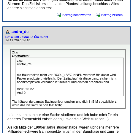
Sternen. Das Ziel ist erst einmal der Planfeststellungsbeschluss. Alles
andere sieht man dann erst.
Beitrag beantworten
Beitrag zitieren
andre_de
Re: i2030 - aktuelle Übersicht
14.12.2020 14:18
Zitat
DerMichael
Zitat
andre_de
die Bauarbeiten nicht vor 2030 (!) BEGINNEN werden! Bis dahin wird
Papier produziert, vielleicht. Der Zeitablauf für diese ganz sicher nicht
hochkomplexen Vorhaben ist schlicht und einfach erschreckend.
Viele Grüße
André
Tja, hättest du damals Bauingenieur studiert und dich in BIM spezialisiert,
wäre das bistimmt schon fast fertig.
Leider kann man nur eine Sache studieren und ich habe mich für ein
anderes Themenfeld entschieden, um dort die Welt zu retten ;-)
Als ich Mitte der 1990er Jahre studiert habe, waren übrigens mehrere
Milliarden-schwere Bahnprojekte mitten in der Bauphase und zum Teil