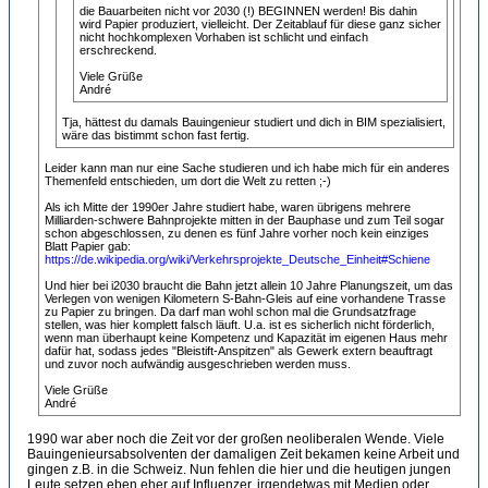
die Bauarbeiten nicht vor 2030 (!) BEGINNEN werden! Bis dahin
wird Papier produziert, vielleicht. Der Zeitablauf für diese ganz sicher
nicht hochkomplexen Vorhaben ist schlicht und einfach
erschreckend.
Viele Grüße
André
Tja, hättest du damals Bauingenieur studiert und dich in BIM spezialisiert,
wäre das bistimmt schon fast fertig.
Leider kann man nur eine Sache studieren und ich habe mich für ein anderes
Themenfeld entschieden, um dort die Welt zu retten ;-)
Als ich Mitte der 1990er Jahre studiert habe, waren übrigens mehrere
Milliarden-schwere Bahnprojekte mitten in der Bauphase und zum Teil sogar
schon abgeschlossen, zu denen es fünf Jahre vorher noch kein einziges
Blatt Papier gab:
https://de.wikipedia.org/wiki/Verkehrsprojekte_Deutsche_Einheit#Schiene
Und hier bei i2030 braucht die Bahn jetzt allein 10 Jahre Planungszeit, um das
Verlegen von wenigen Kilometern S-Bahn-Gleis auf eine vorhandene Trasse
zu Papier zu bringen. Da darf man wohl schon mal die Grundsatzfrage
stellen, was hier komplett falsch läuft. U.a. ist es sicherlich nicht förderlich,
wenn man überhaupt keine Kompetenz und Kapazität im eigenen Haus mehr
dafür hat, sodass jedes "Bleistift-Anspitzen" als Gewerk extern beauftragt
und zuvor noch aufwändig ausgeschrieben werden muss.
Viele Grüße
André
1990 war aber noch die Zeit vor der großen neoliberalen Wende. Viele
Bauingenieursabsolventen der damaligen Zeit bekamen keine Arbeit und
gingen z.B. in die Schweiz. Nun fehlen die hier und die heutigen jungen
Leute setzen eben eher auf Influenzer, irgendetwas mit Medien oder