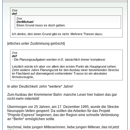
Zitat
def
Zitat
DerMichael
Einen Grund muss es doch geben.
Ich denke, den einen Grund gibt es nicht. Mehrere Thesen dazu:
[etliches unter Zustimmung gelöscht]
Zitat
def
- Die Planungsaufgaben werden m.E. tatsächlich immer komplexer.
Letztlich würde ich aber vor allem den ersten Punkt als Hauptgrund sehen.
Zehn weitere Jahre Planungszeit für den Ausbau einer bestehenden Strecke
im Flachland auf überwiegend vorbereiteter Trasse ist ein absolutes
Armutszeugnis,
In aller Deutlichkeit: zehn *weitere* Jahre!
Zum Ausbau der Kremmener Bahn: manche Leser hier haben das gar
nicht mehr miterlebt!
Übermorgen vor 25 Jahren, am 17. Dezember 1995, wurde die Strecke
Neuruppin-Velten gesperrt. Da sollten die Arbeiten für das Projekt
"Prignitz-Express" beginnen; das der Region eine schnelle Verbindung
an *Berlin* ermöglichen sollte.
Nochmal, liebe jungen Mitleserinnen, liebe jungen Mitleser, das ist jetzt