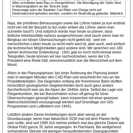
Wien schufteten beim Bau zu Hungerlöhnen. Die Beerdigung der Opfer fand
in Massengräbern an der Strecke statt.
Heutzutage wäre der Bauleiter Carl Ritter von Ghega nicht auf
Denkmalsockel gehoben worden, sondern im Strafvollzug gelandet. Widerlich.
Naja, die primitiven Behausungen sowie die Löhne haben ja nun erstmal
nicht viel mit der Bauzeit zu tun (oder sinken die Löhne, wenn man
schneller baut?). Und natürlich würde man heute so planen, dass
tödliche Arbeitsunfälle nahezu ausgeschlossen sind (auch wenn man im
Bergbau vor bösen Überraschungen nicht gefeit ist) - weil ein
menschliches Leben heute zu recht mehr wert ist, aber auch, weil einfach
die technischen Möglichkeiten ganz andere sind. Wir sprechen von 180
Jahren technischer Entwicklung - 1841 gab es noch nicht einmal einen
Telegrafen, heute können wir live nachvollziehen, wenn der US-
Präsident eine Rede hält; zwischenzeitlich war die Menschheit auf dem
Mond.
Allein in der Planungsphase: bei einer Änderung der Planung ändert
man in wenigen Minuten den CAD-Plan und verschickt ihn neu an die
Projektbeteiligten. Die Gegenden entlang der Kremmener Bahn dürften
hinsichtlich geologischen Gegebenheiten doch auch ganz anders
durcherforscht sein als die Alpen der 1840er Jahre. Selbst die Lage von
Fliegerbomben, die bei Bauvorhaben schon oft genug für böse
Überraschungen gesorgt haben, kann inzwischen mit einer gewisser
Wahrscheinlichkeit vorausgesagt werden (auf Grundlage von GIS-
Programmen und Luftbildern von 1945).
Letztlich ändern Deine Anmerkungen doch aber wenig an der
Grundaussage: wenn man tatsächlich 2030 mal mit dem Planen fertig
sein sollte, sind seit 1995 (ich nehme einfach mal das gleiche Datum wie
Global Fish) ganze 35 Jahre vergangen. Im Flachland. Bei weitgehend
vorhandener Strecke mit wenigen herausfordernden Zwangspunkten