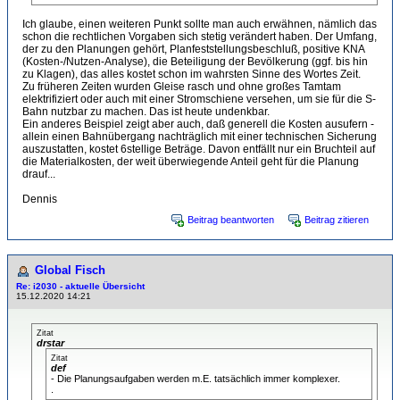
Ich glaube, einen weiteren Punkt sollte man auch erwähnen, nämlich das
schon die rechtlichen Vorgaben sich stetig verändert haben. Der Umfang,
der zu den Planungen gehört, Planfeststellungsbeschluß, positive KNA
(Kosten-/Nutzen-Analyse), die Beteiligung der Bevölkerung (ggf. bis hin
zu Klagen), das alles kostet schon im wahrsten Sinne des Wortes Zeit.
Zu früheren Zeiten wurden Gleise rasch und ohne großes Tamtam
elektrifiziert oder auch mit einer Stromschiene versehen, um sie für die S-
Bahn nutzbar zu machen. Das ist heute undenkbar.
Ein anderes Beispiel zeigt aber auch, daß generell die Kosten ausufern -
allein einen Bahnübergang nachträglich mit einer technischen Sicherung
auszustatten, kostet 6stellige Beträge. Davon entfällt nur ein Bruchteil auf
die Materialkosten, der weit überwiegende Anteil geht für die Planung
drauf...
Dennis
Beitrag beantworten
Beitrag zitieren
Global Fisch
Re: i2030 - aktuelle Übersicht
15.12.2020 14:21
Zitat
drstar
Zitat
def
- Die Planungsaufgaben werden m.E. tatsächlich immer komplexer.
.