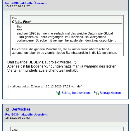
Re: i2030 - aktuelle Übersicht
15.12.2020 17:27
Zitat
Global Fisch
Zitat
def
sind seit 1995 (ich nehme einfach mal das gleiche Datum wie Global
Fish) ganze 35 Jahre vergangen. Im Flachland. Bei weitgehend
vorhandener Strecke mit wenigen herausfordernden Zwangspunkten .
Du vergisst die ganzen Moorlinsen, die a) immer völlig überraschend
auftauchen, aber b) so ziemlich jedes Bahnbauprojekt in die Länge ziehen.
Und zwar bei JEDEM Bauprojekt wieder... :)
Aber selbst für Bodenerkundungen hätte man ja während des letzten
Vierteljahrhunderts ausreichend Zeit gehabt.
1 mal bearbeitet. Zuletzt am 15.12.2020 17:28 von def.
Beitrag beantworten
Beitrag zitieren
DerMichael
Re: i2030 - aktuelle Übersicht
15.12.2020 22:53
Zitat