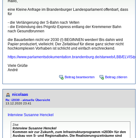
Hallo,
eine Kleine Anfrage im Brandenburger Landesparlament offenbart, dass
für
- die Verlängerung der S-Bahn nach Velten
- die Einbindung des Prignitz-Express entlang der Kremmener Bahn
nach Gesundbrunnen
die Bauarbeiten nicht vor 2030 (!) BEGINNEN werden! Bis dahin wird
Papier produziert, vielleicht. Der Zeitablauf für diese ganz sicher nicht
hochkomplexen Vorhaben ist schlicht und einfach erschreckend.
https://www.parlamentsdokumentation.brandenburg.de/starweb/LBB/ELVIS/pa
Viele Grüße
André
Beitrag beantworten
Beitrag zitieren
nicolaas
Re: i2030 - aktuelle Übersicht
13.12.2020 23:41
Interview Susanne Henckel
Zitat
Interview Susanne Henckel
Kommen wir zur Zukunft, zum Infrastrukturprogramm »i2030« für den
Ausbau von S- und Regionalbahn. Die Realisierungszeiträume sind