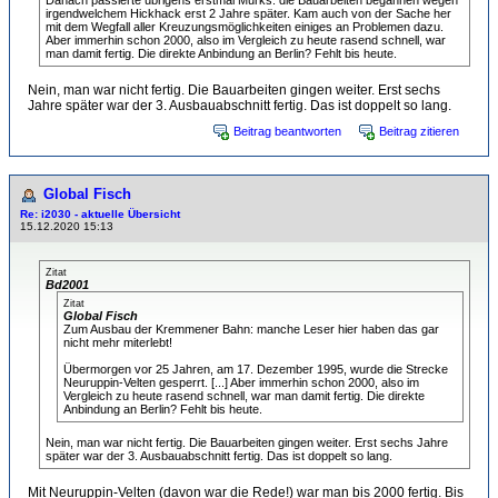
Danach passierte übrigens erstmal Murks: die Bauarbeiten begannen wegen
irgendwelchem Hickhack erst 2 Jahre später. Kam auch von der Sache her
mit dem Wegfall aller Kreuzungsmöglichkeiten einiges an Problemen dazu.
Aber immerhin schon 2000, also im Vergleich zu heute rasend schnell, war
man damit fertig. Die direkte Anbindung an Berlin? Fehlt bis heute.
Nein, man war nicht fertig. Die Bauarbeiten gingen weiter. Erst sechs
Jahre später war der 3. Ausbauabschnitt fertig. Das ist doppelt so lang.
Beitrag beantworten
Beitrag zitieren
Global Fisch
Re: i2030 - aktuelle Übersicht
15.12.2020 15:13
Zitat
Bd2001
Zitat
Global Fisch
Zum Ausbau der Kremmener Bahn: manche Leser hier haben das gar
nicht mehr miterlebt!
Übermorgen vor 25 Jahren, am 17. Dezember 1995, wurde die Strecke
Neuruppin-Velten gesperrt. [...] Aber immerhin schon 2000, also im
Vergleich zu heute rasend schnell, war man damit fertig. Die direkte
Anbindung an Berlin? Fehlt bis heute.
Nein, man war nicht fertig. Die Bauarbeiten gingen weiter. Erst sechs Jahre
später war der 3. Ausbauabschnitt fertig. Das ist doppelt so lang.
Mit Neuruppin-Velten (davon war die Rede!) war man bis 2000 fertig. Bis