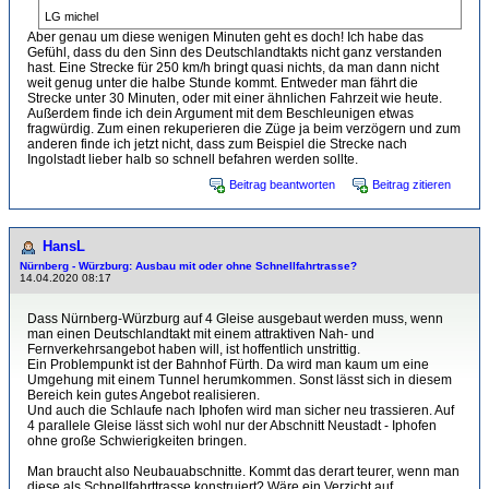
LG michel
Aber genau um diese wenigen Minuten geht es doch! Ich habe das
Gefühl, dass du den Sinn des Deutschlandtakts nicht ganz verstanden
hast. Eine Strecke für 250 km/h bringt quasi nichts, da man dann nicht
weit genug unter die halbe Stunde kommt. Entweder man fährt die
Strecke unter 30 Minuten, oder mit einer ähnlichen Fahrzeit wie heute.
Außerdem finde ich dein Argument mit dem Beschleunigen etwas
fragwürdig. Zum einen rekuperieren die Züge ja beim verzögern und zum
anderen finde ich jetzt nicht, dass zum Beispiel die Strecke nach
Ingolstadt lieber halb so schnell befahren werden sollte.
Beitrag beantworten
Beitrag zitieren
HansL
Nürnberg - Würzburg: Ausbau mit oder ohne Schnellfahrtrasse?
14.04.2020 08:17
Dass Nürnberg-Würzburg auf 4 Gleise ausgebaut werden muss, wenn
man einen Deutschlandtakt mit einem attraktiven Nah- und
Fernverkehrsangebot haben will, ist hoffentlich unstrittig.
Ein Problempunkt ist der Bahnhof Fürth. Da wird man kaum um eine
Umgehung mit einem Tunnel herumkommen. Sonst lässt sich in diesem
Bereich kein gutes Angebot realisieren.
Und auch die Schlaufe nach Iphofen wird man sicher neu trassieren. Auf
4 parallele Gleise lässt sich wohl nur der Abschnitt Neustadt - Iphofen
ohne große Schwierigkeiten bringen.
Man braucht also Neubauabschnitte. Kommt das derart teurer, wenn man
diese als Schnellfahrttrasse konstruiert? Wäre ein Verzicht auf