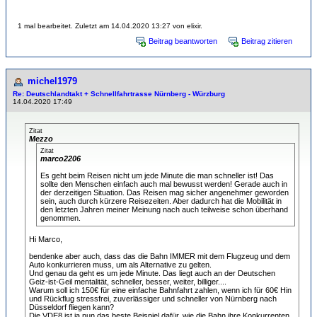
1 mal bearbeitet. Zuletzt am 14.04.2020 13:27 von elixir.
Beitrag beantworten
Beitrag zitieren
michel1979
Re: Deutschlandtakt + Schnellfahrtrasse Nürnberg - Würzburg
14.04.2020 17:49
Zitat
Mezzo
Zitat
marco2206
Es geht beim Reisen nicht um jede Minute die man schneller ist! Das
sollte den Menschen einfach auch mal bewusst werden! Gerade auch in
der derzeitigen Situation. Das Reisen mag sicher angenehmer geworden
sein, auch durch kürzere Reisezeiten. Aber dadurch hat die Mobilität in
den letzten Jahren meiner Meinung nach auch teilweise schon überhand
genommen.
Hi Marco,
bendenke aber auch, dass das die Bahn IMMER mit dem Flugzeug und dem
Auto konkurrieren muss, um als Alternative zu gelten.
Und genau da geht es um jede Minute. Das liegt auch an der Deutschen
Geiz-ist-Geil mentalität, schneller, besser, weiter, billiger....
Warum soll ich 150€ für eine einfache Bahnfahrt zahlen, wenn ich für 60€ Hin
und Rückflug stressfrei, zuverlässiger und schneller von Nürnberg nach
Düsseldorf fliegen kann?
Die VDE8 ist ja nun das beste Beispiel dafür, wie die Bahn ihre Konkurrenten