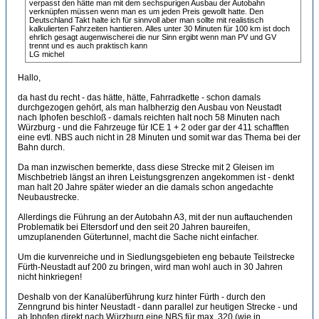
verpasst den hätte man mit dem sechspurigen Ausbau der Autobahn
verknüpfen müssen wenn man es um jeden Preis gewollt hatte. Den
Deutschland Takt halte ich für sinnvoll aber man sollte mit realistisch
kalkulierten Fahrzeiten hantieren. Alles unter 30 Minuten für 100 km ist doch
ehrlich gesagt augenwischerei die nur Sinn ergibt wenn man PV und GV
trennt und es auch praktisch kann
LG michel
Hallo,
da hast du recht - das hätte, hätte, Fahrradkette - schon damals
durchgezogen gehört, als man halbherzig den Ausbau von Neustadt
nach Iphofen beschloß - damals reichten halt noch 58 Minuten nach
Würzburg - und die Fahrzeuge für ICE 1 + 2 oder gar der 411 schafften
eine evtl. NBS auch nicht in 28 Minuten und somit war das Thema bei der
Bahn durch.
Da man inzwischen bemerkte, dass diese Strecke mit 2 Gleisen im
Mischbetrieb längst an ihren Leistungsgrenzen angekommen ist - denkt
man halt 20 Jahre später wieder an die damals schon angedachte
Neubaustrecke.
Allerdings die Führung an der Autobahn A3, mit der nun auftauchenden
Problematik bei Eltersdorf und den seit 20 Jahren baureifen,
umzuplanenden Gütertunnel, macht die Sache nicht einfacher.
Um die kurvenreiche und in Siedlungsgebieten eng bebaute Teilstrecke
Fürth-Neustadt auf 200 zu bringen, wird man wohl auch in 30 Jahren
nicht hinkriegen!
Deshalb von der Kanalüberführung kurz hinter Fürth - durch den
Zenngrund bis hinter Neustadt - dann parallel zur heutigen Strecke - und
ab Iphofen direkt nach Würzburg eine NBS für max. 320 (wie in