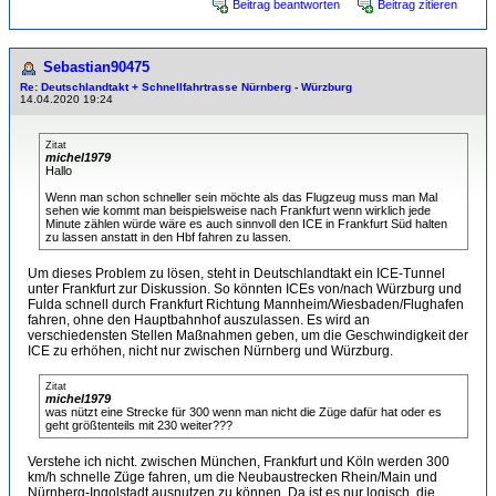
Beitrag beantworten
Beitrag zitieren
Sebastian90475
Re: Deutschlandtakt + Schnellfahrtrasse Nürnberg - Würzburg
14.04.2020 19:24
Zitat
michel1979
Hallo
Wenn man schon schneller sein möchte als das Flugzeug muss man Mal
sehen wie kommt man beispielsweise nach Frankfurt wenn wirklich jede
Minute zählen würde wäre es auch sinnvoll den ICE in Frankfurt Süd halten
zu lassen anstatt in den Hbf fahren zu lassen.
Um dieses Problem zu lösen, steht in Deutschlandtakt ein ICE-Tunnel
unter Frankfurt zur Diskussion. So könnten ICEs von/nach Würzburg und
Fulda schnell durch Frankfurt Richtung Mannheim/Wiesbaden/Flughafen
fahren, ohne den Hauptbahnhof auszulassen. Es wird an
verschiedensten Stellen Maßnahmen geben, um die Geschwindigkeit der
ICE zu erhöhen, nicht nur zwischen Nürnberg und Würzburg.
Zitat
michel1979
was nützt eine Strecke für 300 wenn man nicht die Züge dafür hat oder es
geht größtenteils mit 230 weiter???
Verstehe ich nicht. zwischen München, Frankfurt und Köln werden 300
km/h schnelle Züge fahren, um die Neubaustrecken Rhein/Main und
Nürnberg-Ingolstadt ausnutzen zu können. Da ist es nur logisch, die