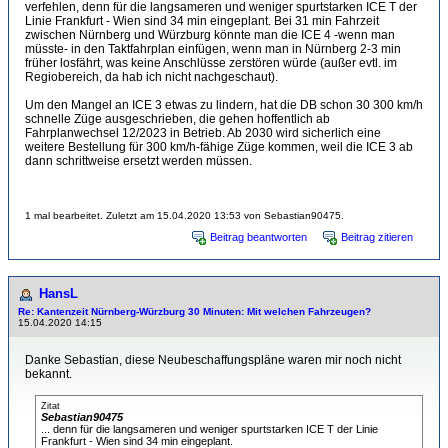
verfehlen, denn für die langsameren und weniger spurtstarken ICE T der
Linie Frankfurt - Wien sind 34 min eingeplant. Bei 31 min Fahrzeit
zwischen Nürnberg und Würzburg könnte man die ICE 4 -wenn man
müsste- in den Taktfahrplan einfügen, wenn man in Nürnberg 2-3 min
früher losfährt, was keine Anschlüsse zerstören würde (außer evtl. im
Regiobereich, da hab ich nicht nachgeschaut).
Um den Mangel an ICE 3 etwas zu lindern, hat die DB schon 30 300 km/h
schnelle Züge ausgeschrieben, die gehen hoffentlich ab
Fahrplanwechsel 12/2023 in Betrieb. Ab 2030 wird sicherlich eine
weitere Bestellung für 300 km/h-fähige Züge kommen, weil die ICE 3 ab
dann schrittweise ersetzt werden müssen.
1 mal bearbeitet. Zuletzt am 15.04.2020 13:53 von Sebastian90475.
Beitrag beantworten
Beitrag zitieren
HansL
Re: Kantenzeit Nürnberg-Würzburg 30 Minuten: Mit welchen Fahrzeugen?
15.04.2020 14:15
Danke Sebastian, diese Neubeschaffungspläne waren mir noch nicht
bekannt.
Zitat
Sebastian90475
... denn für die langsameren und weniger spurtstarken ICE T der Linie
Frankfurt - Wien sind 34 min eingeplant.