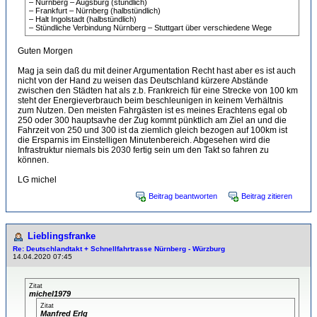
– Nürnberg – Augsburg (stündlich)
– Frankfurt – Nürnberg (halbstündlich)
– Halt Ingolstadt (halbstündlich)
– Stündliche Verbindung Nürnberg – Stuttgart über verschiedene Wege
Guten Morgen
Mag ja sein daß du mit deiner Argumentation Recht hast aber es ist auch
nicht von der Hand zu weisen das Deutschland kürzere Abstände
zwischen den Städten hat als z.b. Frankreich für eine Strecke von 100 km
steht der Energieverbrauch beim beschleunigen in keinem Verhältnis
zum Nutzen. Den meisten Fahrgästen ist es meines Erachtens egal ob
250 oder 300 hauptsavhe der Zug kommt pünktlich am Ziel an und die
Fahrzeit von 250 und 300 ist da ziemlich gleich bezogen auf 100km ist
die Ersparnis im Einstelligen Minutenbereich. Abgesehen wird die
Infrastruktur niemals bis 2030 fertig sein um den Takt so fahren zu
können.
LG michel
Beitrag beantworten
Beitrag zitieren
Lieblingsfranke
Re: Deutschlandtakt + Schnellfahrtrasse Nürnberg - Würzburg
14.04.2020 07:45
Zitat
michel1979
Zitat
Manfred Erlg