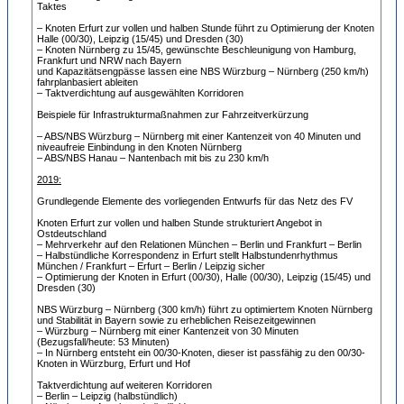
Taktes
– Knoten Erfurt zur vollen und halben Stunde führt zu Optimierung der Knoten
Halle (00/30), Leipzig (15/45) und Dresden (30)
– Knoten Nürnberg zu 15/45, gewünschte Beschleunigung von Hamburg,
Frankfurt und NRW nach Bayern
und Kapazitätsengpässe lassen eine NBS Würzburg – Nürnberg (250 km/h)
fahrplanbasiert ableiten
– Taktverdichtung auf ausgewählten Korridoren
Beispiele für Infrastrukturmaßnahmen zur Fahrzeitverkürzung
– ABS/NBS Würzburg – Nürnberg mit einer Kantenzeit von 40 Minuten und
niveaufreie Einbindung in den Knoten Nürnberg
– ABS/NBS Hanau – Nantenbach mit bis zu 230 km/h
2019:
Grundlegende Elemente des vorliegenden Entwurfs für das Netz des FV
Knoten Erfurt zur vollen und halben Stunde strukturiert Angebot in
Ostdeutschland
– Mehrverkehr auf den Relationen München – Berlin und Frankfurt – Berlin
– Halbstündliche Korrespondenz in Erfurt stellt Halbstundenrhythmus
München / Frankfurt – Erfurt – Berlin / Leipzig sicher
– Optimierung der Knoten in Erfurt (00/30), Halle (00/30), Leipzig (15/45) und
Dresden (30)
NBS Würzburg – Nürnberg (300 km/h) führt zu optimiertem Knoten Nürnberg
und Stabilität in Bayern sowie zu erheblichen Reisezeitgewinnen
– Würzburg – Nürnberg mit einer Kantenzeit von 30 Minuten
(Bezugsfall/heute: 53 Minuten)
– In Nürnberg entsteht ein 00/30-Knoten, dieser ist passfähig zu den 00/30-
Knoten in Würzburg, Erfurt und Hof
Taktverdichtung auf weiteren Korridoren
– Berlin – Leipzig (halbstündlich)