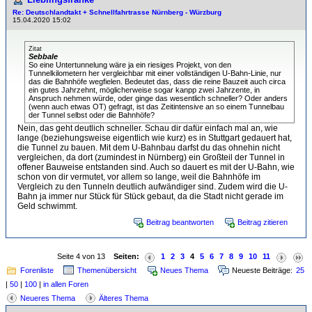
Re: Deutschlandtakt + Schnellfahrtrasse Nürnberg - Würzburg
15.04.2020 15:02
Zitat
Sebbale
So eine Untertunnelung wäre ja ein riesiges Projekt, von den
Tunnelkilometern her vergleichbar mit einer vollständigen U-Bahn-Linie, nur
das die Bahnhöfe wegfielen. Bedeutet das, dass die reine Bauzeit auch circa
ein gutes Jahrzehnt, möglicherweise sogar kanpp zwei Jahrzente, in
Anspruch nehmen würde, oder ginge das wesentlich schneller? Oder anders
(wenn auch etwas OT) gefragt, ist das Zeitintensive an so einem Tunnelbau
der Tunnel selbst oder die Bahnhöfe?
Nein, das geht deutlich schneller. Schau dir dafür einfach mal an, wie
lange (beziehungsweise eigentlich wie kurz) es in Stuttgart gedauert hat,
die Tunnel zu bauen. Mit dem U-Bahnbau darfst du das ohnehin nicht
vergleichen, da dort (zumindest in Nürnberg) ein Großteil der Tunnel in
offener Bauweise entstanden sind. Auch so dauert es mit der U-Bahn, wie
schon von dir vermutet, vor allem so lange, weil die Bahnhöfe im
Vergleich zu den Tunneln deutlich aufwändiger sind. Zudem wird die U-
Bahn ja immer nur Stück für Stück gebaut, da die Stadt nicht gerade im
Geld schwimmt.
Beitrag beantworten
Beitrag zitieren
Seite 4 von 13
Seiten:
1
2
3
4
5
6
7
8
9
10
11
Forenliste
Themenübersicht
Neues Thema
Neueste Beiträge:
25
|
50
|
100
|
in allen Foren
Neueres Thema
Älteres Thema