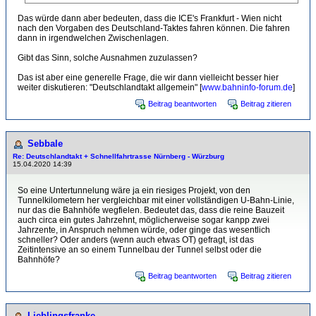
Das würde dann aber bedeuten, dass die ICE's Frankfurt - Wien nicht
nach den Vorgaben des Deutschland-Taktes fahren können. Die fahren
dann in irgendwelchen Zwischenlagen.
Gibt das Sinn, solche Ausnahmen zuzulassen?
Das ist aber eine generelle Frage, die wir dann vielleicht besser hier
weiter diskutieren: "Deutschlandtakt allgemein" [
www.bahninfo-forum.de
]
Beitrag beantworten
Beitrag zitieren
Sebbale
Re: Deutschlandtakt + Schnellfahrtrasse Nürnberg - Würzburg
15.04.2020 14:39
So eine Untertunnelung wäre ja ein riesiges Projekt, von den
Tunnelkilometern her vergleichbar mit einer vollständigen U-Bahn-Linie,
nur das die Bahnhöfe wegfielen. Bedeutet das, dass die reine Bauzeit
auch circa ein gutes Jahrzehnt, möglicherweise sogar kanpp zwei
Jahrzente, in Anspruch nehmen würde, oder ginge das wesentlich
schneller? Oder anders (wenn auch etwas OT) gefragt, ist das
Zeitintensive an so einem Tunnelbau der Tunnel selbst oder die
Bahnhöfe?
Beitrag beantworten
Beitrag zitieren
Lieblingsfranke