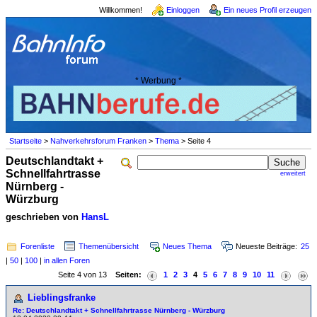
Willkommen!
Einloggen
Ein neues Profil erzeugen
* Werbung *
Startseite
>
Nahverkehrsforum Franken
>
Thema
> Seite 4
Deutschlandtakt +
Schnellfahrtrasse
erweitert
Nürnberg -
Würzburg
geschrieben von
HansL
Forenliste
Themenübersicht
Neues Thema
Neueste Beiträge:
25
|
50
|
100
|
in allen Foren
Seite 4 von 13
Seiten:
1
2
3
4
5
6
7
8
9
10
11
Lieblingsfranke
Re: Deutschlandtakt + Schnellfahrtrasse Nürnberg - Würzburg