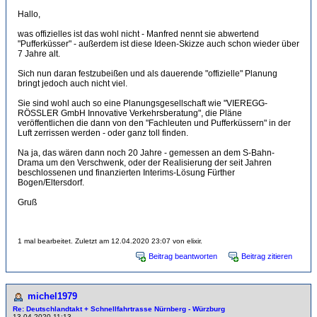
Hallo,
was offizielles ist das wohl nicht - Manfred nennt sie abwertend
"Pufferküsser" - außerdem ist diese Ideen-Skizze auch schon wieder über
7 Jahre alt.
Sich nun daran festzubeißen und als dauerende "offizielle" Planung
bringt jedoch auch nicht viel.
Sie sind wohl auch so eine Planungsgesellschaft wie "VIEREGG-
RÖSSLER GmbH Innovative Verkehrsberatung", die Pläne
veröffentlichen die dann von den "Fachleuten und Pufferküssern" in der
Luft zerrissen werden - oder ganz toll finden.
Na ja, das wären dann noch 20 Jahre - gemessen an dem S-Bahn-
Drama um den Verschwenk, oder der Realisierung der seit Jahren
beschlossenen und finanzierten Interims-Lösung Fürther
Bogen/Eltersdorf.
Gruß
1 mal bearbeitet. Zuletzt am 12.04.2020 23:07 von elixir.
Beitrag beantworten
Beitrag zitieren
michel1979
Re: Deutschlandtakt + Schnellfahrtrasse Nürnberg - Würzburg
13.04.2020 11:13