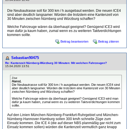
Die Neubautrasse soll für 300 km / h ausgebaut werden. Die neuen ICE4
sind aber deutlich langsamer. Würden die trotzdem eine Kantenzeit von
30 Minuten zwischen Nürnberg und Würzburg schaffen?
Welche Fahrzeuge wären da überhaupt geeignet? Genügend ICE3 wird
man dafür ja kaum haben, zumal wenn es zu weiteren Taktverdichtungen
kommen sollte.
Beitrag beantworten
Beitrag zitieren
Sebastian90475
Re: Kantenzeit Nürnberg-Würzburg 30 Minuten: Mit welchen Fahrzeugen?
15.04.2020 13:51
Zitat
HansL
Die Neubautrasse soll für 300 km / h ausgebaut werden. Die neuen ICE4 sind
aber deutlich langsamer. Würden die trotzdem eine Kantenzeit von 30 Minuten
zwischen Nürnberg und Würzburg schaffen?
Welche Fahrzeuge wären da überhaupt geeignet? Genügend ICE3 wird man
dafür ja kaum haben, zumal wenn es zu weiteren Taktverdichtungen kommen
sollte.
Auf den Linien München-Nürnberg-Frankfurt-Ruhrgebiet und München-
Nürnberg-Hannover-Hamburg sollen 300 km/h schnelle Züge zum
Einsatz kommen. Die ICE 4 (die auf dieser NBS planmäßig gar nicht zum
Einsatz kommen sollen) würden die Kantenzeit vermutlich ganz knapp