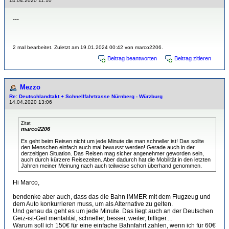
14.04.2020 11:10
---
2 mal bearbeitet. Zuletzt am 19.01.2024 00:42 von marco2206.
Beitrag beantworten
Beitrag zitieren
Mezzo
Re: Deutschlandtakt + Schnellfahrtrasse Nürnberg - Würzburg
14.04.2020 13:06
Zitat
marco2206
Es geht beim Reisen nicht um jede Minute die man schneller ist! Das sollte
den Menschen einfach auch mal bewusst werden! Gerade auch in der
derzeitigen Situation. Das Reisen mag sicher angenehmer geworden sein,
auch durch kürzere Reisezeiten. Aber dadurch hat die Mobilität in den letzten
Jahren meiner Meinung nach auch teilweise schon überhand genommen.
Hi Marco,
bendenke aber auch, dass das die Bahn IMMER mit dem Flugzeug und
dem Auto konkurrieren muss, um als Alternative zu gelten.
Und genau da geht es um jede Minute. Das liegt auch an der Deutschen
Geiz-ist-Geil mentalität, schneller, besser, weiter, billiger....
Warum soll ich 150€ für eine einfache Bahnfahrt zahlen, wenn ich für 60€