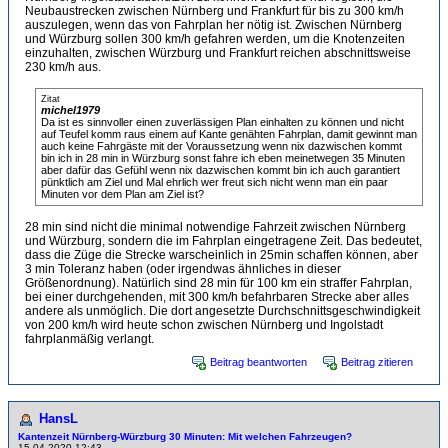
Neubaustrecken zwischen Nürnberg und Frankfurt für bis zu 300 km/h
auszulegen, wenn das von Fahrplan her nötig ist. Zwischen Nürnberg
und Würzburg sollen 300 km/h gefahren werden, um die Knotenzeiten
einzuhalten, zwischen Würzburg und Frankfurt reichen abschnittsweise
230 km/h aus.
Zitat
michel1979
Da ist es sinnvoller einen zuverlässigen Plan einhalten zu können und nicht
auf Teufel komm raus einem auf Kante genähten Fahrplan, damit gewinnt man
auch keine Fahrgäste mit der Voraussetzung wenn nix dazwischen kommt
bin ich in 28 min in Würzburg sonst fahre ich eben meinetwegen 35 Minuten
aber dafür das Gefühl wenn nix dazwischen kommt bin ich auch garantiert
pünktlich am Ziel und Mal ehrlich wer freut sich nicht wenn man ein paar
Minuten vor dem Plan am Ziel ist?
28 min sind nicht die minimal notwendige Fahrzeit zwischen Nürnberg
und Würzburg, sondern die im Fahrplan eingetragene Zeit. Das bedeutet,
dass die Züge die Strecke warscheinlich in 25min schaffen können, aber
3 min Toleranz haben (oder irgendwas ähnliches in dieser
Größenordnung). Natürlich sind 28 min für 100 km ein straffer Fahrplan,
bei einer durchgehenden, mit 300 km/h befahrbaren Strecke aber alles
andere als unmöglich. Die dort angesetzte Durchschnittsgeschwindigkeit
von 200 km/h wird heute schon zwischen Nürnberg und Ingolstadt
fahrplanmäßig verlangt.
Beitrag beantworten
Beitrag zitieren
HansL
Kantenzeit Nürnberg-Würzburg 30 Minuten: Mit welchen Fahrzeugen?
15.04.2020 12:43