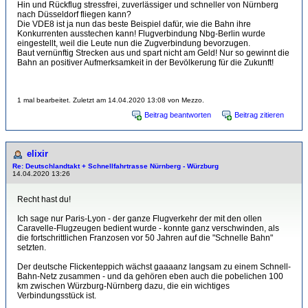
Hin und Rückflug stressfrei, zuverlässiger und schneller von Nürnberg
nach Düsseldorf fliegen kann?
Die VDE8 ist ja nun das beste Beispiel dafür, wie die Bahn ihre
Konkurrenten ausstechen kann! Flugverbindung Nbg-Berlin wurde
eingestellt, weil die Leute nun die Zugverbindung bevorzugen.
Baut vernünftig Strecken aus und spart nicht am Geld! Nur so gewinnt die
Bahn an positiver Aufmerksamkeit in der Bevölkerung für die Zukunft!
1 mal bearbeitet. Zuletzt am 14.04.2020 13:08 von Mezzo.
Beitrag beantworten
Beitrag zitieren
elixir
Re: Deutschlandtakt + Schnellfahrtrasse Nürnberg - Würzburg
14.04.2020 13:26
Recht hast du!
Ich sage nur Paris-Lyon - der ganze Flugverkehr der mit den ollen
Caravelle-Flugzeugen bedient wurde - konnte ganz verschwinden, als
die fortschrittlichen Franzosen vor 50 Jahren auf die "Schnelle Bahn"
setzten.
Der deutsche Flickenteppich wächst gaaaanz langsam zu einem Schnell-
Bahn-Netz zusammen - und da gehören eben auch die pobelichen 100
km zwischen Würzburg-Nürnberg dazu, die ein wichtiges
Verbindungsstück ist.