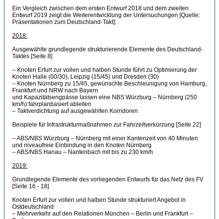
Ein Vergleich zwischen dem ersten Entwurf 2018 und dem zweiten
Entwurf 2019 zeigt die Weiterentwicklung der Untersuchungen [Quelle:
Präsentationen zum Deutschland-Takt]:
2018:
Ausgewählte grundlegende strukturierende Elemente des Deutschland-
Taktes [Seite 8]
– Knoten Erfurt zur vollen und halben Stunde führt zu Optimierung der
Knoten Halle (00/30), Leipzig (15/45) und Dresden (30)
– Knoten Nürnberg zu 15/45, gewünschte Beschleunigung von Hamburg,
Frankfurt und NRW nach Bayern
und Kapazitätsengpässe lassen eine NBS Würzburg – Nürnberg (250
km/h) fahrplanbasiert ableiten
– Taktverdichtung auf ausgewählten Korridoren
Beispiele für Infrastrukturmaßnahmen zur Fahrzeitverkürzung [Seite 22]
– ABS/NBS Würzburg – Nürnberg mit einer Kantenzeit von 40 Minuten
und niveaufreie Einbindung in den Knoten Nürnberg
– ABS/NBS Hanau – Nantenbach mit bis zu 230 km/h
2019:
Grundlegende Elemente des vorliegenden Entwurfs für das Netz des FV
[Seite 16 - 18]
Knoten Erfurt zur vollen und halben Stunde strukturiert Angebot in
Ostdeutschland
– Mehrverkehr auf den Relationen München – Berlin und Frankfurt –