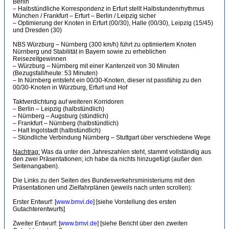
Berlin
– Halbstündliche Korrespondenz in Erfurt stellt Halbstundenrhythmus
München / Frankfurt – Erfurt – Berlin / Leipzig sicher
– Optimierung der Knoten in Erfurt (00/30), Halle (00/30), Leipzig (15/45)
und Dresden (30)
NBS Würzburg – Nürnberg (300 km/h) führt zu optimiertem Knoten
Nürnberg und Stabilität in Bayern sowie zu erheblichen
Reisezeitgewinnen
– Würzburg – Nürnberg mit einer Kantenzeit von 30 Minuten
(Bezugsfall/heute: 53 Minuten)
– In Nürnberg entsteht ein 00/30-Knoten, dieser ist passfähig zu den
00/30-Knoten in Würzburg, Erfurt und Hof
Taktverdichtung auf weiteren Korridoren
– Berlin – Leipzig (halbstündlich)
– Nürnberg – Augsburg (stündlich)
– Frankfurt – Nürnberg (halbstündlich)
– Halt Ingolstadt (halbstündlich)
– Stündliche Verbindung Nürnberg – Stuttgart über verschiedene Wege
Nachtrag:
Was da unter den Jahreszahlen steht, stammt vollständig aus
den zwei Präsentationen; ich habe da nichts hinzugefügt (außer den
Seitenangaben).
Die Links zu den Seiten des Bundesverkehrsministeriums mit den
Präsentationen und Zielfahrplänen (jeweils nach unten scrollen):
Erster Entwurf: [
www.bmvi.de
] [siehe Vorstellung des ersten
Gutachterentwurfs]
Zweiter Entwurf: [
www.bmvi.de
] [siehe Bericht über den zweiten