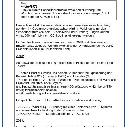
Zitat
michel1979
Eine 300 km/h Schnellfahrstrecke zwischen Nürnberg und
Würzburg ist in meinen Augen absolut sinnlos, denn wegen 100 km
lohnt sich der Aufwand nicht.
Deutschland-Takt bedeutet, dass eine einzelne Strecke nicht isoliert,
sondern im Gesamtsystem betrachtet wird. In Verbindung mit den
Schnellfahrstrecken Köln - Rhein/Main und Nürnberg - Ingolstadt mit
vmax 300 km/h können ICE 3 optimal eingesetzt werden.
Ein Vergleich zwischen dem ersten Entwurf 2018 und dem zweiten
Entwurf 2019 zeigt die Weiterentwicklung der Untersuchungen [Quelle:
Präsentationen zum Deutschland-Takt]:
2018:
Ausgewählte grundlegende strukturierende Elemente des Deutschland-
Taktes
– Knoten Erfurt zur vollen und halben Stunde führt zu Optimierung der
Knoten Halle (00/30), Leipzig (15/45) und Dresden (30)
– Knoten Nürnberg zu 15/45, gewünschte Beschleunigung von Hamburg,
Frankfurt und NRW nach Bayern
und Kapazitätsengpässe lassen eine NBS Würzburg – Nürnberg (250
km/h) fahrplanbasiert ableiten
– Taktverdichtung auf ausgewählten Korridoren
Beispiele für Infrastrukturmaßnahmen zur Fahrzeitverkürzung
– ABS/NBS Würzburg – Nürnberg mit einer Kantenzeit von 40 Minuten
und niveaufreie Einbindung in den Knoten Nürnberg
– ABS/NBS Hanau – Nantenbach mit bis zu 230 km/h
2019: