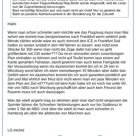
ausstechen kann! Flugverbindung Nbg-Berlin wurde eingestellt, weil die Leute
nun die Zugverbindung bevorzugen.
Baut vernünftig Strecken aus und spart nicht am Geld! Nur so gewinnt die
Bahn an positiver Aufmerksamkeit in der Bevölkerung für die Zukunft!
Hallo
Wenn man schon schneller sein möchte wie das Flugzeug muss man Mal
sehen wie kommt man beispielsweise nach Frankfurt wenn wirklich jede
Minute zählen würde wäre es auch sinnvoll den ICE in Frankfurt Süd
halten zu lassen anstatt in den Hbf fahren zu lassen. was nützt eine
Strecke für 300 wenn man nicht die Züge dafür hat oder es geht
größtenteils mit 230 weiter??? Da ist es sinnvoller einen zuverlässigen
Plan einhalten zu können und nicht auf Teufel komm raus einem auf
Kante genähten Fahrplan, damit gewinnt man auch keine Fahrgäste mit
der Voraussetzung wenn nix dazwischen kommt bin ich in 28 min in
Würzburg sonst fahre ich eben meinetwegen 35 Minuten aber dafür das
Gefühl wenn nix dazwischen kommt bin ich auch garantiert pünktlich am
Ziel und Mal ehrlich wer freut sich nicht wenn man ein paar Minuten vor
dem Plan am Ziel ist???und mit dem Auto habe ich es noch nie unter 60
min von NBG nach Würzburg geschafft bin aber auch kein Freund der
Raserei muss ich auch dazusagen
Was die vde8 angeht mag es stimmen aber man darf nicht vergessen die
Sprinter fahren die Schnellen Verbindungen auch nur bis Südkreuz in
unter 3 Std ab NBG. Und über die vde8 ist man auch schneller in
Hamburg als über die altstrecke von München aus
LG michel