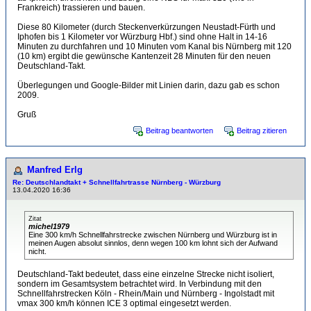
Frankreich) trassieren und bauen.
Diese 80 Kilometer (durch Steckenverkürzungen Neustadt-Fürth und
Iphofen bis 1 Kilometer vor Würzburg Hbf.) sind ohne Halt in 14-16
Minuten zu durchfahren und 10 Minuten vom Kanal bis Nürnberg mit 120
(10 km) ergibt die gewünsche Kantenzeit 28 Minuten für den neuen
Deutschland-Takt.
Überlegungen und Google-Bilder mit Linien darin, dazu gab es schon
2009.
Gruß
Beitrag beantworten
Beitrag zitieren
Manfred Erlg
Re: Deutschlandtakt + Schnellfahrtrasse Nürnberg - Würzburg
13.04.2020 16:36
Zitat
michel1979
Eine 300 km/h Schnellfahrstrecke zwischen Nürnberg und Würzburg ist in
meinen Augen absolut sinnlos, denn wegen 100 km lohnt sich der Aufwand
nicht.
Deutschland-Takt bedeutet, dass eine einzelne Strecke nicht isoliert,
sondern im Gesamtsystem betrachtet wird. In Verbindung mit den
Schnellfahrstrecken Köln - Rhein/Main und Nürnberg - Ingolstadt mit
vmax 300 km/h können ICE 3 optimal eingesetzt werden.