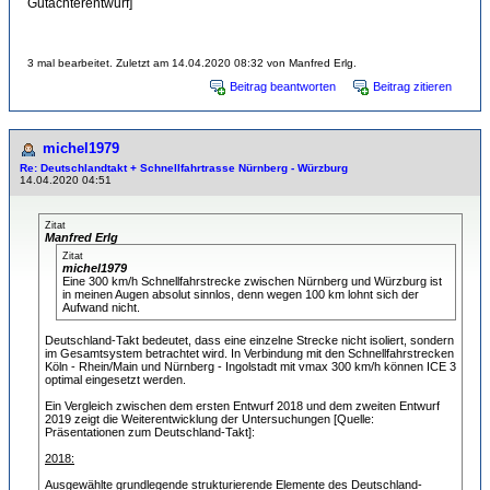
Gutachterentwurf]
3 mal bearbeitet. Zuletzt am 14.04.2020 08:32 von Manfred Erlg.
Beitrag beantworten
Beitrag zitieren
michel1979
Re: Deutschlandtakt + Schnellfahrtrasse Nürnberg - Würzburg
14.04.2020 04:51
Zitat
Manfred Erlg
Zitat
michel1979
Eine 300 km/h Schnellfahrstrecke zwischen Nürnberg und Würzburg ist
in meinen Augen absolut sinnlos, denn wegen 100 km lohnt sich der
Aufwand nicht.
Deutschland-Takt bedeutet, dass eine einzelne Strecke nicht isoliert, sondern
im Gesamtsystem betrachtet wird. In Verbindung mit den Schnellfahrstrecken
Köln - Rhein/Main und Nürnberg - Ingolstadt mit vmax 300 km/h können ICE 3
optimal eingesetzt werden.
Ein Vergleich zwischen dem ersten Entwurf 2018 und dem zweiten Entwurf
2019 zeigt die Weiterentwicklung der Untersuchungen [Quelle:
Präsentationen zum Deutschland-Takt]:
2018:
Ausgewählte grundlegende strukturierende Elemente des Deutschland-