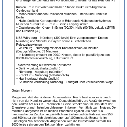
Grundlegende Elemente des vorliegenden Entwurfs für das Netz des FV
Knoten Erfurt zur vollen und halben Stunde strukturiert Angebot in
Ostdeutschland
– Mehrverkehr auf den Relationen München – Berlin und Frankfurt –
Berlin
– Halbstündliche Korrespondenz in Erfurt stellt Halbstundenrhythmus
München / Frankfurt – Erfurt – Berlin / Leipzig sicher
– Optimierung der Knoten in Erfurt (00/30), Halle (00/30), Leipzig (15/45)
und Dresden (30)
NBS Würzburg – Nürnberg (300 km/h) führt zu optimiertem Knoten
Nürnberg und Stabilität in Bayern sowie zu erheblichen
Reisezeitgewinnen
– Würzburg – Nürnberg mit einer Kantenzeit von 30 Minuten
(Bezugsfall/heute: 53 Minuten)
– In Nürnberg entsteht ein 00/30-Knoten, dieser ist passfähig zu den
00/30-Knoten in Würzburg, Erfurt und Hof
Taktverdichtung auf weiteren Korridoren
– Berlin – Leipzig (halbstündlich)
– Nürnberg – Augsburg (stündlich)
– Frankfurt – Nürnberg (halbstündlich)
– Halt Ingolstadt (halbstündlich)
– Stündliche Verbindung Nürnberg – Stuttgart über verschiedene Wege
Guten Morgen
Mag ja sein daß du mit deiner Argumentation Recht hast aber es ist auch
nicht von der Hand zu weisen das Deutschland kürzere Abstände zwischen
den Städten hat als z.b. Frankreich für eine Strecke von 100 km steht der
Energieverbrauch beim beschleunigen in keinem Verhältnis zum Nutzen. Den
meisten Fahrgästen ist es meines Erachtens egal ob 250 oder 300
hauptsavhe der Zug kommt pünktlich am Ziel an und die Fahrzeit von 250
und 300 ist da ziemlich gleich bezogen auf 100km ist die Ersparnis im
Einstelligen Minutenbereich. Abgesehen wird die Infrastruktur niemals bis
2030 fertig sein um den Takt so fahren zu können.