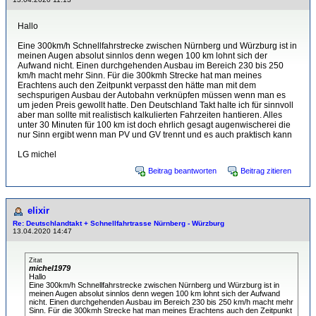
Hallo
Eine 300km/h Schnellfahrstrecke zwischen Nürnberg und Würzburg ist in
meinen Augen absolut sinnlos denn wegen 100 km lohnt sich der
Aufwand nicht. Einen durchgehenden Ausbau im Bereich 230 bis 250
km/h macht mehr Sinn. Für die 300kmh Strecke hat man meines
Erachtens auch den Zeitpunkt verpasst den hätte man mit dem
sechspurigen Ausbau der Autobahn verknüpfen müssen wenn man es
um jeden Preis gewollt hatte. Den Deutschland Takt halte ich für sinnvoll
aber man sollte mit realistisch kalkulierten Fahrzeiten hantieren. Alles
unter 30 Minuten für 100 km ist doch ehrlich gesagt augenwischerei die
nur Sinn ergibt wenn man PV und GV trennt und es auch praktisch kann
LG michel
Beitrag beantworten
Beitrag zitieren
elixir
Re: Deutschlandtakt + Schnellfahrtrasse Nürnberg - Würzburg
13.04.2020 14:47
Zitat
michel1979
Hallo
Eine 300km/h Schnellfahrstrecke zwischen Nürnberg und Würzburg ist in
meinen Augen absolut sinnlos denn wegen 100 km lohnt sich der Aufwand
nicht. Einen durchgehenden Ausbau im Bereich 230 bis 250 km/h macht mehr
Sinn. Für die 300kmh Strecke hat man meines Erachtens auch den Zeitpunkt